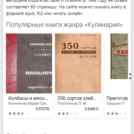
выпущена издательством «Полымя» в 1988 году, её объём
составляет 83 страницы. На сайте можно скачать книгу в
формате epub, fb2 или читать онлайн.
Популярные книги жанра «Кулинария»
Колбасы и мясокопчености
350 сортов хлебо-булочных изделий
Конников Абрам Григорьевич
Плотников П. М.
Гришин П
3.57
(73)
2.64
(61)