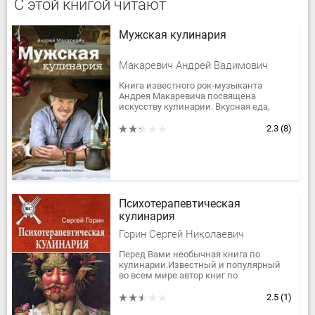
С этой книгой читают
Мужская кулинария
Макаревич Андрей Вадимович
Книга известного рок-музыканта
Андрея Макаревича посвящена
искусству кулинарии. Вкусная еда,
хорошая компания, застольные
разговоры — что еще надо мужчине,
2.3
(8)
чтобы...
Психотерапевтическая
кулинария
Горин Сергей Николаевич
Перед Вами необычная книга по
кулинарии.Известный и популярный
во всем мире автор книг по
психологии, политтехнолог Сергей
Горин в этой книге предстает перед
2.5
(1)
читателем...