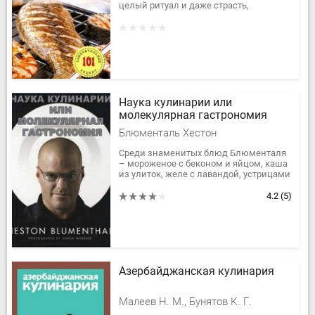
целый ритуал и даже страсть,
доставляющая ни с чем несравнимое
удовольствие.
Эта книга...
Наука кулинарии или
молекулярная гастрономия
Блюменталь Хестон
Среди знаменитых блюд Блюменталя
– мороженое с беконом и яйцом, каша
из улиток, желе с лавандой, устрицами
и маракуйей, трижды приготовленный
картофель фри (не совсем...
4.2
(5)
Азербайджанская кулинария
Малеев Н. М., Бунятов К. Г.