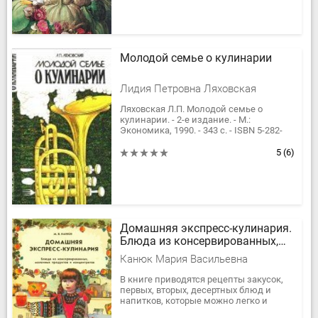
Молодой семье о кулинарии
Лидия Петровна Ляховская
Ляховская Л.П. Молодой семье о
кулинарии. - 2-е издание. - М.:
Экономика, 1990. - 343 с. - ISBN 5-282-
01010-0 Автор книги, написанной в
доверительной и образной форме,...
5
(6)
Домашняя экспресс-кулинария.
Блюда из консервированных,
молочных продуктов и
Канюк Мария Васильевна
концентратов
В книге приводятся рецепты закусок,
первых, вторых, десертных блюд и
напитков, которые можно легко и
быстро приготовить в домашних