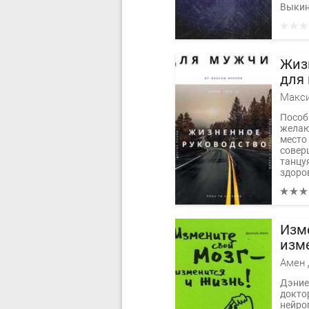
Выкинь
Жиз
для
Макс
Пособ
желаю
место 
совер
танцу
здоров
Изме
изме
Амен 
Дэниел
докто
нейро