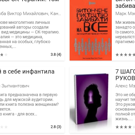
забива
Нестан
Кандыба Виктор Михайлович, Кандыба Дмитрий Викторович
Марк Мэ
пробл
нове многолетних личных
Ми живемо
дований авторы создали
занадто о
 вид медицины — СК-терапию.
Із самого
рапия — это медицина,
нереаліст
анная на особых, глубоко
прагнемо 
нных,...
3.8
(4)
й в себе инфантила
7 ШАГ
РУКОВ
УМНЫ
 Зыгмантович
Алекс М
нига предназначена в первую
Это не об
дь для мужской аудитории.
научит те
 ли книга полезна женщинам?
Это руков
еется.
основанн
о книга - для всех…
полной от
жизнь....
2.8
(3)