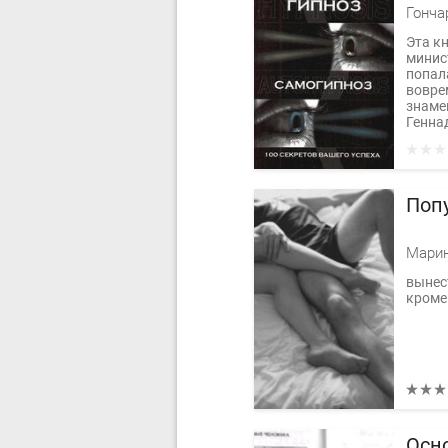
Гонча
Эта кн
минист
попала
вовре
знаме
Геннад
Поп
Марин
вынест
кроме 
Осн