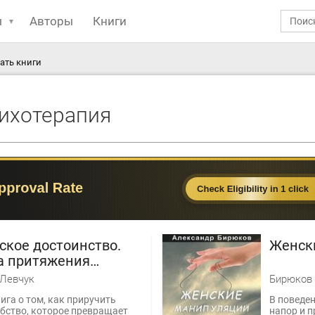
ы
Авторы
Книги
ать книги
сихотерапия
ское достоинство.
Женск
а притяжения
чин
Левчук
Бирюков 
ига о том, как приручить
В поведе
бство, которое превращает
напор и 