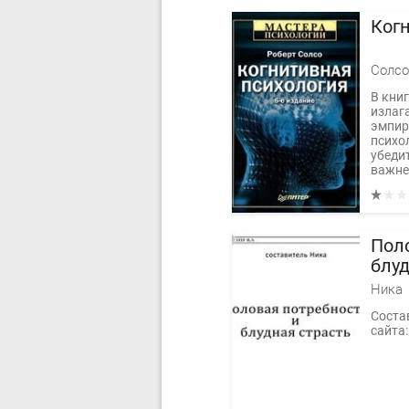
Ког
Солсо
В кни
излаг
эмпир
психо
убеди
важне
Пол
блуд
Ника
Соста
сайта: