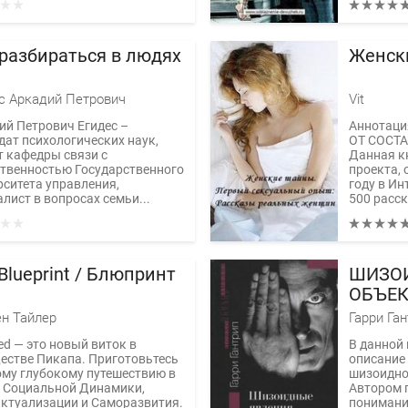
разбираться в людях
Женск
с Аркадий Петрович
Vit
ий Петрович Егидес –
Аннотаци
дат психологических наук,
ОТ СОСТ
т кафедры связи с
Данная к
твенностью Государственного
проекта, 
рситета управления,
году в Ин
лист в вопросах семьи...
500 расск
Blueprint / Блюпринт
ШИЗОИ
ОБЪЕ
ОТНОШ
н Тайлер
Гарри Га
ed — это новый виток в
В данной 
естве Пикапа. Приготовьтесь
описание
ому глубокому путешествию в
шизоидной
 Социальной Динамики,
Автором 
ктуализации и Саморазвития.
понимани