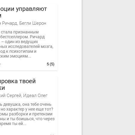
моции управляют
м
 Ричард, Бегли Шерон
а стала признанным
бестселлером. Ричард
 – один из ведущих
ных исследователей мозга,
ход к психотипам и
ским эмоциям...
5
(5)
ровка твоей
ки
ий Сергей, Идеал Олег
ть девушка, она тебе очень
 но характер у нее еще тот?
омы разборки и претензии
оны и ты боишься, что через
время ты ей...