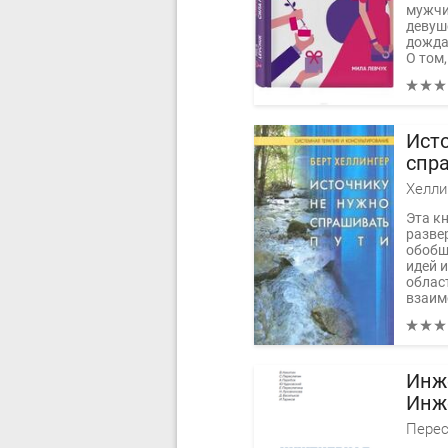
мужчи
девуше
дожда
О том,.
Ист
спр
Хелли
Эта к
разве
обобщ
идей 
облас
взаим
Инж
Инж
стр