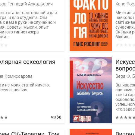
ров Геннадий Аркадьевич
ига станет настольной и для
Ми схиль
ра, и для студента. Она
навколо н
 к вам в руки не случайно и
світі жив
мя. Советы, мысли, опыт
сучасних 
нитого гипнотизера
Скільки р
ия...
бідних...
улярная сексология
Искусс
вопро
а Комиссарова
Вера Ф. 
и из моих статей ничего,
Вы наверн
секса, нельзя
словами,
книги хар
основопо
успешного
кто задае
4.8
(4)
овы СК-Терапии. Том
Витон