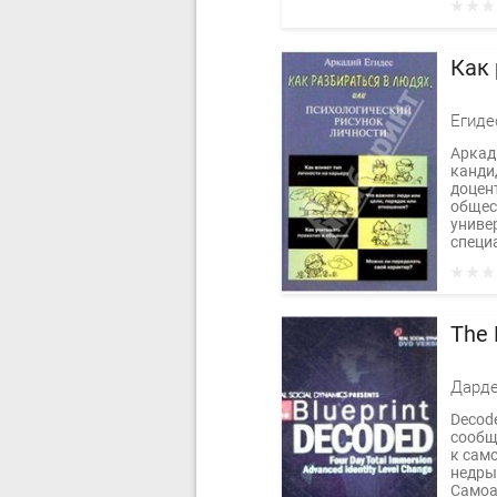
Как 
Егиде
Аркад
канди
доцен
общес
униве
специа
The 
Дарде
Decod
сообщ
к сам
недры
Самоа