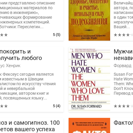
ании представлено описание
Величайш
мационных материалов по
автора, 
ению в инженерию»,
написанны
ечивающих формирование
в один то
нженерных компетенций.
неразлуч
отчики: Переслегин...
Вашей...
5
(5)
покорить и
Мужчи
олучить любого
ненав
женщи
ус Хенрик
Форвард
любят
к Фексеус сегодня является
Susan For
 известным в Швеции
Hate Wom
алистом по искусству чтения
Them: Whe
й и невербальной
Don’t Kno
никации, автором книг и
Перевод st
й, посвященных языку...
5
(4)
оз и самогипноз. 100
Фактол
етов вашего успеха