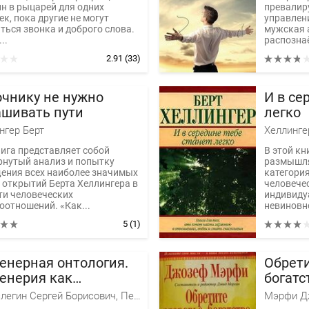
н в рыцарей для одних
превалир
к, пока другие не могут
управлен
ться звонка и доброго слова.
мужская 
..
распознаё
2.91
(33)
очнику не нужно
И в се
ашивать пути
легко
нгер Берт
Хеллинге
нига представляет собой
В этой кн
рнутый анализ и попытку
размышля
е­ния всех наиболее значимых
категори
и открытий Берта Хеллингера в
человече
ти человеческих
индивидуа
оотношений. «Как...
невиновно
5
(1)
енерная онтология.
Обрети
енерия как
богатс
анствие
исполь
Переслегин Сергей Борисович, Переслегина Елена Борисовна, Никитин Владимир Африканович, Парибок А., Чудновский Ю., Васильков Д., Тариков И., Луковникова Наталья
Мэрфи Д
подсо