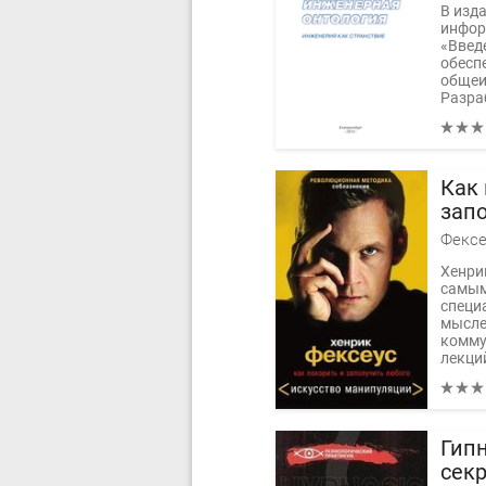
В изд
инфор
«Введ
обесп
общеи
Разраб
Как 
зап
Фексе
Хенри
самым
специ
мысле
комму
лекци
Гипн
секр