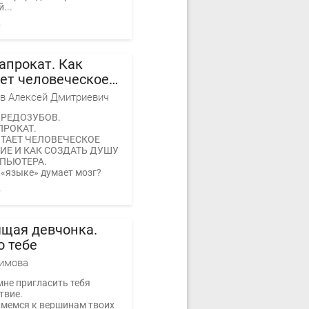
...
апрокат. Как
ет человеческое
ние и как создать
в Алексей Дмитриевич
для компьютера
 РЕДО3УБОВ.
ПРОКАТ.
ОТАЕТ ЧЕЛОВЕЧЕСКОЕ
Е И КАК СОЗДАТЬ ДУШУ
ПЬЮТЕРА.
 «языке» думает мозг?
щая девчонка.
о тебе
лимова
мне пригласить тебя
твие.
мемся к вершинам твоих