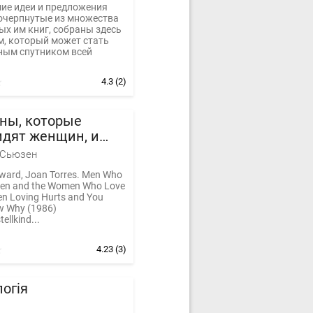
ие идеи и предложения
почерпнутые из множества
х им книг, собраны здесь
м, который может стать
ным спутником всей
4.3
(2)
ны, которые
идят женщин, и
ны, которые их
 Сьюзен
ward, Joan Torres. Men Who
en and the Women Who Love
n Loving Hurts and You
w Why (1986)
ellkind...
4.23
(3)
огія