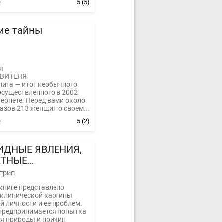
5
(5)
ие тайны
я
АВИТЕЛЯ
нига — итог необычного
осуществленного в 2002
тернете. Перед вами около
азов 213 женщин о своем...
5
(2)
ДНЫЕ ЯВЛЕНИЯ,
КТНЫЕ
ЕНИЯ И САМОСТЬ
нтрип
книге представлено
 клинической картины
 личности и ее проблем.
предпринимается попытка
я природы и причин