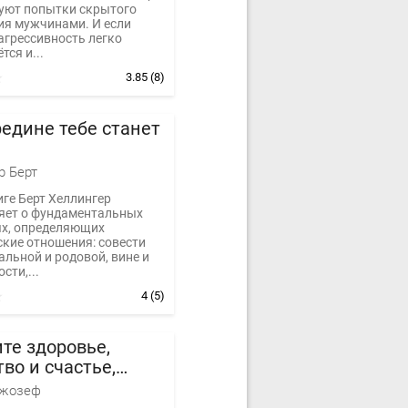
уют попытки скрытого
ия мужчинами. И если
агрессивность легко
тся и...
3.85
(8)
редине тебе станет
р Берт
иге Берт Хеллингер
ет о фундаментальных
ях, определяющих
ские отношения: совести
льной и родовой, вине и
сти,...
4
(5)
те здоровье,
тво и счастье,
зуя силу
жозеф
знания