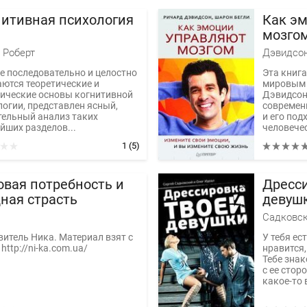
нитивная психология
Как э
мозго
 Роберт
Дэвидсон
ге последовательно и целостно
Эта книг
аются теоретические и
мировым 
ические основы когнитивной
Дэвидсон
логии, представлен ясный,
современ
тельный анализ таких
и его под
йших разделов...
человече
1
(5)
овая потребность и
Дресси
ная страсть
девуш
Садковск
витель Ника. Материал взят с
У тебя ес
 http://ni-ka.com.ua/
нравится,
Тебе знак
с ее стор
какое-то 