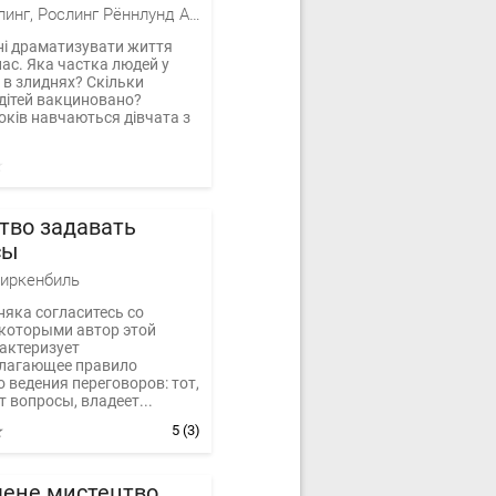
Ханс Рослинг, Рослинг Рённлунд Анна, Рослинг Ула
ні драматизувати життя
ас. Яка частка людей у
е в злиднях? Скільки
дітей вакциновано?
оків навчаються дівчата з
тво задавать
сы
Биркенбиль
яка согласитесь со
 которыми автор этой
актеризует
лагающее правило
 ведения переговоров: тот,
т вопросы, владеет...
5
(3)
чене мистецтво