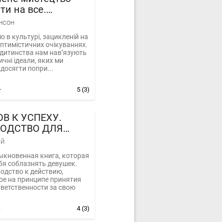
ти на все.
дартний підхід до
нсон
ем
 в культурі, зацикленій на
птимістичних очікуваннях.
 дитинства нам нав’язують
ичні ідеали, яких ми
досягти попри...
5
(3)
ОВ К УСПЕХУ.
ОДСТВО ДЛЯ
Х МУЖЧИН
эй
ыкновенная книга, которая
бя соблазнять девушек.
одство к действию,
ое на принципе принятия
ветственности за свою
4
(3)