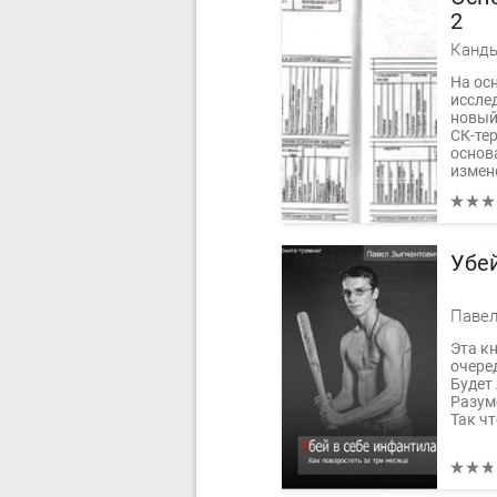
2
На ос
иссле
новый
СК-те
основ
измене
Убе
Павел
Эта к
очере
Будет
Разум
Так чт