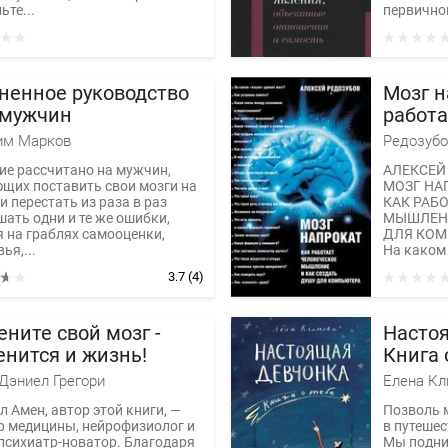
те...
первичной
ненное руководство
Мозг н
 мужчин
работа
мышле
им Марков
Редозубо
душу 
ие рассчитано на мужчин,
АЛЕКСЕЙ
щих поставить свои мозги на
МОЗГ НА
и перестать из раза в раз
КАК РАБ
шать одни и те же ошибки,
МЫШЛЕНИ
я на граблях самооценки,
ДЛЯ КОМ
ья,...
На каком
Как...
3.7
(4)
ните свой мозг -
Настоя
нится и жизнь!
Книга 
Дэниел Грегори
Елена К
 Амен, автор этой книги, —
Позволь 
р медицины, нейрофизиолог и
в путешес
психиатр-новатор. Благодаря
Мы подни