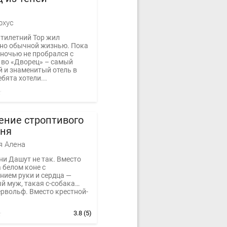
рхус
тилетний Тор жил
но обычной жизнью. Пока
ночью не пробрался с
 во «Дворец» – самый
 и знаменитый отель в
ебята хотели...
ение строптивого
тня
я Алена
ни Дашут не так. Вместо
 белом коне с
нием руки и сердца —
й муж, такая с-собака…
ервольф. Вместо крестной-
3.8
(5)