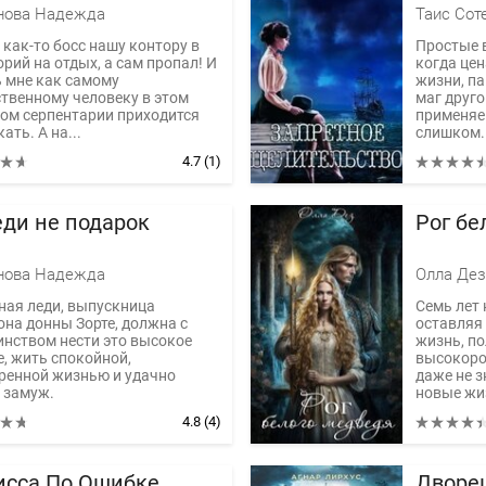
нова Надежда
Таис Сот
 как-то босс нашу контору в
Простые в
рий на отдых, а сам пропал! И
когда цен
ь мне как самому
жизни, п
ственному человеку в этом
маг друго
ом серпентарии приходится
применяе
кать. А на...
слишком..
4.7
(1)
еди не подарок
Рог бе
нова Надежда
Олла Дез
ная леди, выпускница
Семь лет 
она донны Зорте, должна с
оставляя
инством нести это высокое
жизнь, п
е, жить спокойной,
высокоро
ренной жизнью и удачно
даже не з
 замуж.
новые жиз
очно она...
4.8
(4)
исса По Ошибке
Дворец