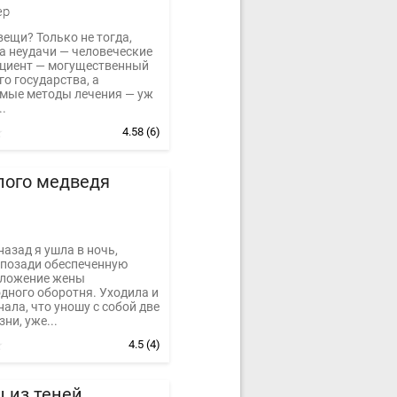
ер
ещи? Только не тогда,
а неудачи — человеческие
ациент — могущественный
го государства, а
мые методы лечения — уж
.
4.58
(6)
лого медведя
назад я ушла в ночь,
 позади обеспеченную
оложение жены
дного оборотня. Уходила и
нала, что уношу с собой две
ни, уже...
4.5
(4)
 из теней