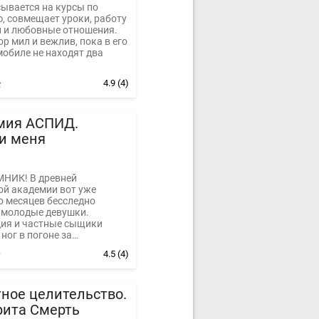
сывается на курсы по
, совмещает уроки, работу
и и любовные отношения.
р мил и вежлив, пока в его
обиле не находят два
4.9
(4)
мия АСПИД.
и меня
НИК! В древней
ой академии вот уже
о месяцев бесследно
 молодые девушки.
ия и частные сыщики
 ног в погоне за
ым...
4.5
(4)
ное целительство.
рита Смерть