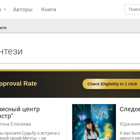
ы
Авторы
Книги
ниги
нтези
зисный центр
Следо
стр"
тина Елисеева
Юджиния
ы просите Судьбу о встрече с
У вас был
ной своей Мечты – не
никого не