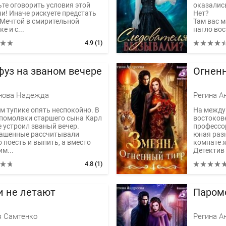
ьте оговорить условия этой
оказалис
чи! Иначе рискуете предстать
Нет?
 Мечтой в смирительной
Там вас м
е и с...
нагло вос
4.9
(1)
фуз на званом вечере
Огнен
нова Надежда
Регина А
ом тупике опять неспокойно. В
На между
 помолвки старшего сына Карл
востоков
е устроил званый вечер.
профессо
ашенные рассчитывали
юная разн
 поесть и выпить, а вместо
комнате 
им...
Детектив и
4.8
(1)
и не летают
Паром
 Самтенко
Регина А