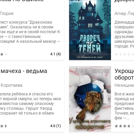
Глория
Агнар Ли
лист конкурса "Драконова
Двенадца
мия". Оказалась не в своем
совершен
так еще и не в своей постели! К
однажды 
же — с таинственным
друзьями
комцем! А нахальный мажор —
шикарный
городе. Р
4.1
(4)
 мачеха - ведьма
Укрощ
оборо
 Коротаева
Нехищна
алела ребёнка и спасла его
Все в жиз
т верной смерти, но теперь моя
принца на
 известна самому опасному
предложе
еку столицы. Герцог Уворд
фиктивны
сохранит её только в обмен
Точнее, в
феи —...
4.6
(1)