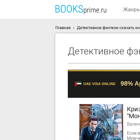
Жанр
Главная
Детективное фэнтези скачать к
Детективное фэ
Кри
"Мон
Вален
Если в
Мужчи