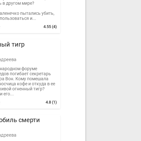
ь в другом мире?
аленечко пытались убить,
пользоваться и...
4.55
(4)
ный тигр
ндреева
народном форуме
едов погибает секретарь
ра Вон. Кому помешала
осчица кофе и откуда в ее
живой огненный тигр?
 его...
4.8
(1)
обиль смерти
ндреева