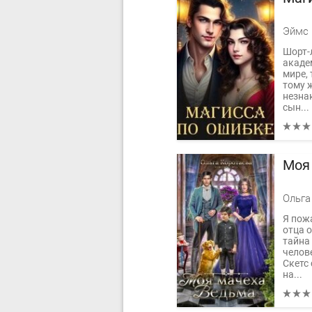
Эймс 
Шорт-
акаде
мире, 
тому 
незна
сын...
Моя
Ольга
Я пож
отца о
тайна
челов
Скетс 
на...