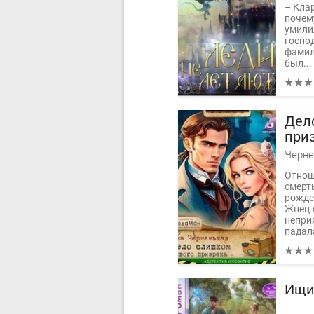
– Клар
почем
умили
госпо
фамил
был...
Дел
при
Черне
Отнош
смерт
рожде
Жнец 
непри
падала
Ищи