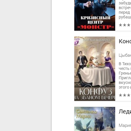
забуд
встре
перед
рубашк
Кон
Цыба
В Тих
честь
Грень
Пригл
вкусно
этого 
Лед
Мария