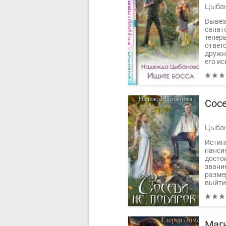
Цыба
Вывез
санато
тепер
ответ
дружн
его ис
Сос
Цыба
Истин
панси
досто
звани
разме
выйти
И уж т
Маг