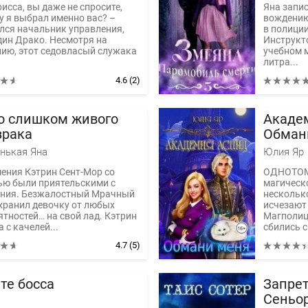
исса, вы даже не спросите,
Яна запи
у я выбрал именно вас? –
вождению
лся начальник управления,
в полици
дин Драко. Несмотря на
Инструкто
ию, этот седовласый служака
учебном м
литра...
4.6
(2)
о слишком живого
Акаде
зрака
Обман
нькая Яна
Юлия Яр
ения Кэтрин Сент-Мор со
ОДНОТОМ
ью были приятельскими с
магическ
ния. Безжалостный Мрачный
нескольк
хранил девочку от любых
исчезают
ятностей… на свой лад. Кэтрин
Магполиц
 с качелей...
сбились с
неуловим
4.7
(5)
те босса
Запрет
Сеньо