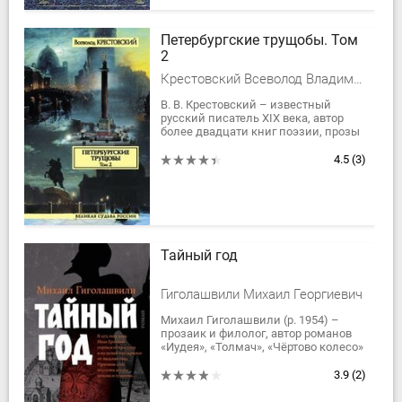
Петербургские трущобы. Том
2
Крестовский Всеволод Владимирович
В. В. Крестовский – известный
русский писатель XIX века, автор
более двадцати книг поэзии, прозы
и критических статей.
«Петербургские трущобы» –
4.5
(3)
наиболее значительное...
Тайный год
Гиголашвили Михаил Георгиевич
Михаил Гиголашвили (р. 1954) –
прозаик и филолог, автор романов
«Иудея», «Толмач», «Чёртово колесо»
(выбор читателей премии «Большая
книга»), «Захват Московии»...
3.9
(2)