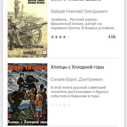
Зайцев Николай Григорьевич
Чужбина… Русский корпус,
брошенный всеми, заперт на
перевале Шипка. В боевых условиях
цена человеческих отношений
между солдатами и офицерами
4
(4)
превращается в золото....
Хлопцы с Холодной горы
Силаев Борис Дмитриевич
В этой книге русский советский
писатель рассказывает о бурных
событиях в Харькове в годы
гражданской войны, о
непримиримой борьбе трудящихся
масс, отстаивавших...