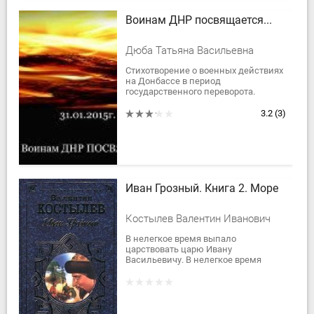
Воинам ДНР посвящается...
Дюба Татьяна Васильевна
Стихотворение о военных действиях
на Донбассе в период
государственного переворота.
3.2
(3)
Иван Грозный. Книга 2. Море
Костылев Валентин Иванович
В нелегкое время выпало
царствовать царю Ивану
Васильевичу. В нелегкое время
расцвела любовь пушкаря Андрея
Чохова и красавицы Ольги. В
нелегкое время жил весь русский...