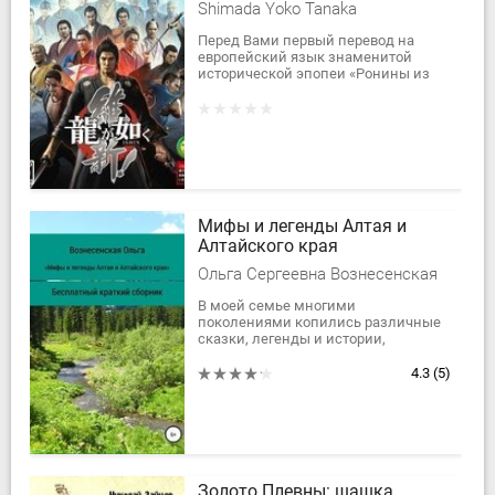
Shimada Yoko Tanaka
Перед Вами первый перевод на
европейский язык знаменитой
исторической эпопеи «Ронины из
Ако». Эта книга, написанная по
мотивам героического предания о
сорока семи...
Мифы и легенды Алтая и
Алтайского края
Ольга Сергеевна Вознесенская
В моей семье многими
поколениями копились различные
сказки, легенды и истории,
связанные с Алтаем. В юные годы я
сама неоднократно путешествовала
4.3
(5)
в отдаленные районы...
Золото Плевны: шашка