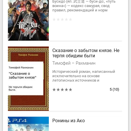
Бусидо́ (яп. 武士道 — буси-до:, «путь
воина») — кодекс самурая, свод
правил, рекомендаций и норм
поведения истинного воина в
обществе, в бою и наедине с собой,
воинская...
Сказание о забытом князе. Не
терпя обидим быти
Тимофей – Рахманин
Исторический роман, написанный
исключительно на основе
летописных источников и
рассказывающий о событиях второй
половины XIII века, происходящих
5
(10)
на Северо-Западе Руси…...
Ронины из Ако