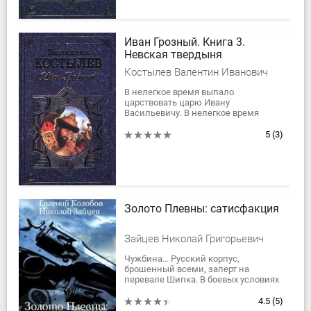
Иван Грозный. Книга 3.
Невская твердыня
Костылев Валентин Иванович
В нелегкое время выпало
царствовать царю Ивану
Васильевичу. В нелегкое время
расцвела любовь пушкаря Андрея
Чохова и красавицы Ольги. В
5
(3)
нелегкое время жил весь русский...
Золото Плевны: сатисфакция
Зайцев Николай Григорьевич
Чужбина… Русский корпус,
брошенный всеми, заперт на
перевале Шипка. В боевых условиях
цена человеческих отношений
между солдатами и офицерами
4.5
(5)
превращается в золото....