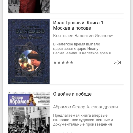
Иван Грозный. Книга 1.
Москва в походе
Костылев Валентин Иванович
В нелегкое время выпало
царствовать царю Ивану
Васильевичу. В нелегкое время
расцвела любовь пушкаря Андрея
Чохова и красавицы Ольги. В
5
(5)
нелегкое время жил весь русский...
О войне и победе
Абрамов Федор Александрович
Предлагаемая книга впервые
включает все художественные и
документальные произведения
Федора Абрамова о Великой