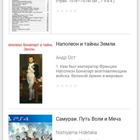
стран. 1516—1574» (М ., 1 9 8 4 )
предпринято по ряду причин: оно
посвящено 70-летию со дня
рождения...
Наполеон и тайны Земли.
Андр Ост
1. Кем был император Франции
Наполеон Бонапарт возглавляющим
войска Великой Армии в мировых
бойнях: ведущим или ведомым? 2.
Для чего генерал Бонапарт поплыл в
Египет на...
Самураи. Путь Воли и Меча
Nishiyama Hidetaka