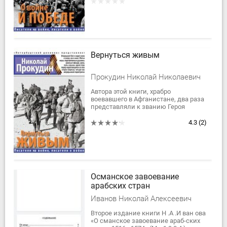
Отечественной войне и Победе, в
том числе ранее не...
Вернуться живым
Прокудин Николай Николаевич
Автора этой книги, храбро
воевавшего в Афганистане, два раза
представляли к званию Героя
Советского Союза. Но он его так и не
получил. Наверное, потому, как он
4.3
(2)
сам потом...
Османское завоевание
арабских стран
Иванов Николай Алексеевич
Второе издание книги Н .А .И ван ова
«О сманское завоевание араб-ских