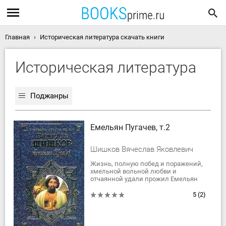
Главная
Историческая литература скачать книги
Историческая литература
Поджанры
Емельян Пугачев, т.2
Шишков Вячеслав Яковлевич
Жизнь, полную побед и поражений,
хмельной вольной любви и
отчаянной удали прожил Емельян
Пугачев, прежде чем топор палача
взлетел над его головой. Россия
5
(2)
XVIII века......