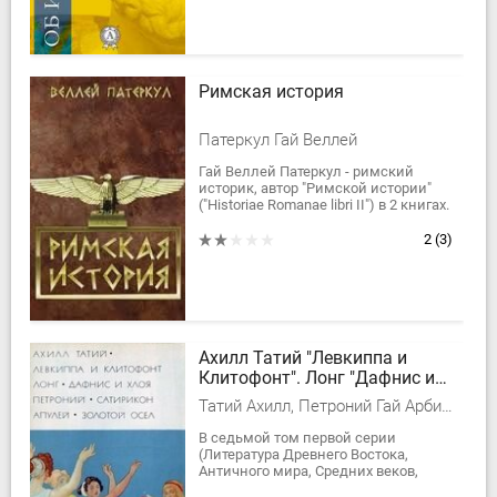
Римская история
Патеркул Гай Веллей
Гай Веллей Патеркул - римский
историк, автор "Римской истории"
("Historiae Romanae libri II") в 2 книгах.
Был претором, сопровождал
Тиберия в походах в Германию и...
2
(3)
Ахилл Татий "Левкиппа и
Клитофонт". Лонг "Дафнис и
Хлоя". Петроний "Сатирикон".
Татий Ахилл, Петроний Гай Арбитр, Апулей Луций, Лонг
Апулей "Метамофозы, или
Золотой осел"
В седьмой том первой серии
(Литература Древнего Востока,
Античного мира, Средних веков,
Возрождения, XVII и XVIII веков)