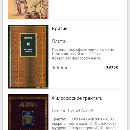
"Облака",...
Критий
Платон
Постепенное оформление «школы
Платона» во 2-й пол. 380-х гг.
позволило философу найти
адекватную литературную форму –
диалоги, пересказанные самим
3.93
(4)
Сократом или кем-то из...
Философские трактаты
Сенека Луций Анней
Трактаты "O блаженной жизни", "O
скоротечности жизни", "O стойкости
мудреца", "O провидении", "O гневе",