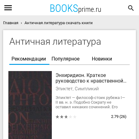
Главная
Античная литература скачать книги
Античная литература
Рекомендации
Популярное
Новинки
Энхиридион. Краткое
руководство к нравственной
жизни
Эпиктет, Симпликий
Эпиктет — философ-стоик рубежа I—
II вв. н. э. Подобно Сократу не
оставил никаких сочинений. Его
устные проповеди сохранил его
ученик — римлянин Флавий Арриан,
2.79
(26)
автор...