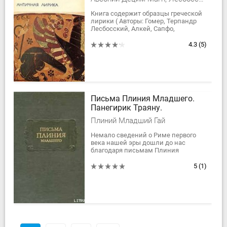
Книга содержит образцы греческой
лирики ( Авторы: Гомер, Терпандр
Лесбосский, Алкей, Сапфо,
Анакреонт, Алкман, Стесихор, Ивпк,
Коринна, Пиндар, Бак-хилид,
4.3
(5)
Праксилла,...
Письма Плиния Младшего.
Панегирик Траяну.
Плиний Младший Гай
Немало сведений о Риме первого
века нашей эры дошли до нас
благодаря письмам Плиния
Младшего (ок. 61-113/114). Его после
ранней смерти отца усыновил дядя
5
(1)
– Плиний...