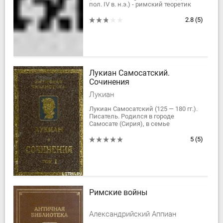
пол. IV в. н.э.) - римский теоретик
военного искусства,
в котором даются ценные сведения
2.8
(5)
о системе...
Лукиан Самосатский.
Сочинения
Лукиан
Лукиан Самосатский (125 — 180 гг.).
Писатель. Родился в городе
Самосате (Сирия), в семье
ремесленника. Переселился в
Грецию, изучил греческий язык,
5
(5)
странствовал по...
Римские войны
Александрийский Аппиан