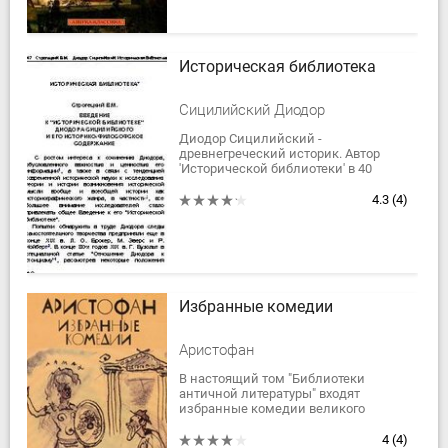
Историческая библиотека
Сицилийский Диодор
Диодор Сицилийский -
древнегреческий историк. Автор
'Исторической библиотеки' в 40
книгах, в которых представлены
сведения по истории, философии,
4.3
(4)
религии и мифологии...
Избранные комедии
Аристофан
В настоящий том "Библиотеки
античной литературы" входят
избранные комедии великого
древнегреческого драматурга V в. до
н. э. Аристофана: "Всадники",
4
(4)