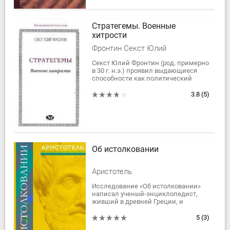
Стратегемы. Военные
хитрости
Фронтин Секст Юлий
Секст Юлий Фронтин (род. примерно
в 30 г. н.э.) проявил выдающиеся
способности как политический
деятель, полководец,
администратор, ученый и писатель.
3.8
(5)
Плиний младший был...
Об истолковании
Аристотель
Исследование «Об истолковании»
написал ученый-энциклопедист,
живший в древней Греции, и
известный как основатель
классической логики, Аристотель
5
(3)
(384-322 г.г. до н....