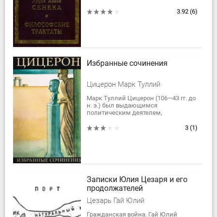
"O природе".
3.92
(6)
Избранные сочинения
Цицерон Марк Туллий
Марк Туллий Цицерон (106—43 гг. до
н. э.) был выдающимся
политическим деятелем,
философом и теоретиком
ораторского искусства, но прежде
3
(1)
всего он был оратором, чьи...
Записки Юлия Цезаря и его
продолжателей
Цезарь Гай Юлий
Гражданская война. Гай Юлий