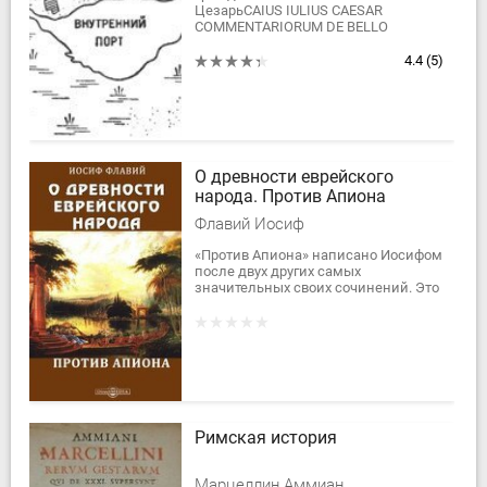
ЦезарьCAIUS IULIUS CAESAR
COMMENTARIORUM DE BELLO
CIVILIАлександрийская война
(неизвестного автора)INCERTORUM
4.4
(5)
AUCTORUM DE BELLO...
О древности еврейского
народа. Против Апиона
Флавий Иосиф
«Против Апиона» написано Иосифом
после двух других самых
значительных своих сочинений. Это
позволило ему там, где необходимо,
опираться на авторитет собственных
трудов...
Римская история
Марцеллин Аммиан