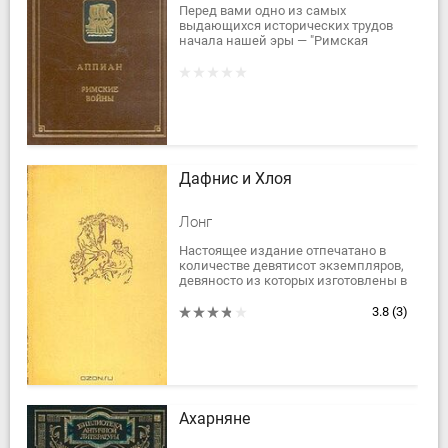
Перед вами одно из самых
выдающихся исторических трудов
начала нашей эры — "Римская
история" Аппиана
Александрийского. Как указывал
сам Аппиан, в своей книге он хотел...
Дафнис и Хлоя
Лонг
Настоящее издание отпечатано в
количестве девятисот экземпляров,
девяносто из которых изготовлены в
переплетах из черной кожи с
трехсторонним золотым обрезом.
3.8
(3)
Переплетный...
Ахарняне