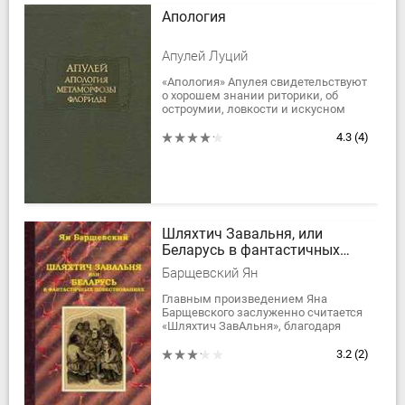
Апология
Апулей Луций
«Апология» Апулея свидетельствуют
о хорошем знании риторики, об
остроумии, ловкости и искусном
владении языком. Композиция
«Апологии» как речи,
4.3
(4)
действительно...
Шляхтич Завальня, или
Беларусь в фантастичных
повествованиях
Барщевский Ян
Главным произведением Яна
Барщевского заслуженно считается
«Шляхтич ЗавАльня», благодаря
именно этому труду его имя
осталось в литературе. Книга
3.2
(2)
представляет собой единый...