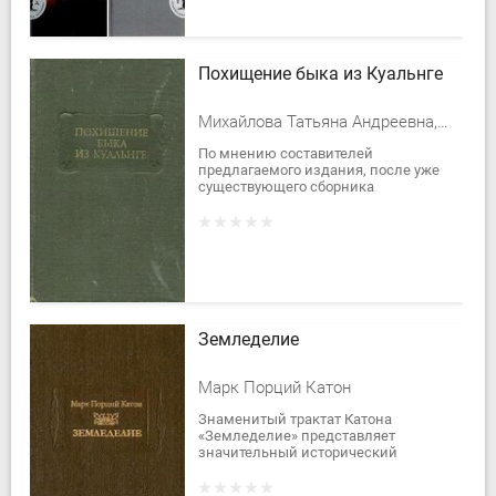
Похищение быка из Куальнге
Михайлова Татьяна Андреевна, Шкунаев Сергей Владимирович
По мнению составителей
предлагаемого издания, после уже
существующего сборника
ирландских саг Л. А. Смирнова,
настоящий перевод памятников
должен более или менее полно...
Земледелие
Марк Порций Катон
Знаменитый трактат Катона
«Земледелие» представляет
значительный исторический
интерес. Трактат этот или, точнее
говоря, практическое руководство по