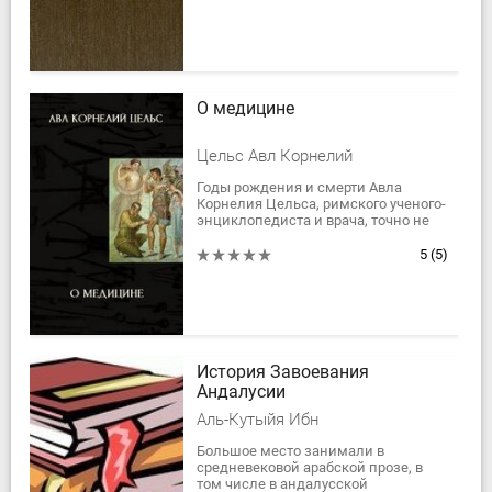
сельскому хозяйству...
О медицине
Цельс Авл Корнелий
Годы рождения и смерти Авла
Корнелия Цельса, римского ученого-
энциклопедиста и врача, точно не
установлены. Сопоставляя однако
упоминания о нем многих римских
5
(5)
писателей,...
История Завоевания
Андалусии
Аль-Кутыйя Ибн
Большое место занимали в
средневековой арабской прозе, в
том числе в андалусской