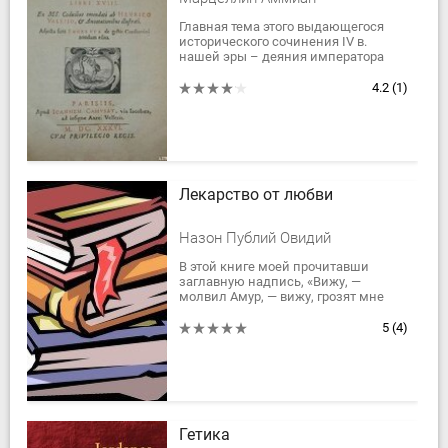
Главная тема этого выдающегося
исторического сочинения IV в.
нашей эры – деяния императора
Юлиана Отступника, последнего
язычника на Римском троне.
4.2
(1)
Аммиан Марцеллин,...
Лекарство от любви
Назон Публий Овидий
В этой книге моей прочитавши
заглавную надпись, «Вижу, —
молвил Амур, — вижу, грозят мне
войной!» Нет, Купидон, подожди
укорять за измену поэта, Столько
5
(4)
ходившего раз в...
Гетика