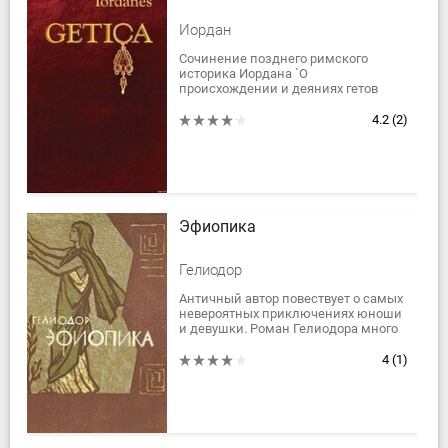
Иордан
Сочинение позднего римского
историка Иордана `О
происхождении и деяниях гетов
(Getica)` – одно из крупнейших
произведений эпохи раннего
4.2
(2)
европейского средневековья, один...
Эфиопика
Гелиодор
Античный автор повествует о самых
невероятных приключениях юноши
и девушки. Роман Гелиодора много
столетий являлся одной из самых
захватывающих книг, а классики
4
(1)
мировой...