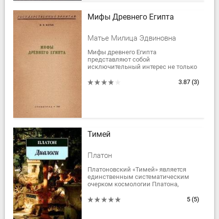
Мифы Древнего Египта
Матье Милица Эдвиновна
Мифы древнего Египта
представляют собой
исключительный интерес не только
для истории египетской религии.
Они являются необходимым
3.87
(3)
источником и для изучения всей
культуры...
Тимей
Платон
Платоновский «Тимей» является
единственным систематическим
очерком космологии Платона,
которая до сих пор выступала у него
только в разбросанном и случайном
5
(5)
виде. Это...