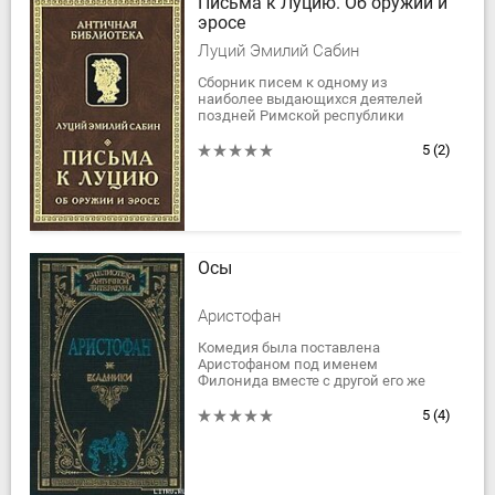
Письма к Луцию. Об оружии и
эросе
Луций Эмилий Сабин
Сборник писем к одному из
наиболее выдающихся деятелей
поздней Римской республики
Луцию Лицинию Лукуллу
представляет собой своего рода
5
(2)
эпистолярный роман, действия...
Осы
Аристофан
Комедия была поставлена
Аристофаном под именем
Филонида вместе с другой его же
комедией «Предварительное
состязание» на Ленеях 422 г. до н. э.
5
(4)
и завоевала первое место....