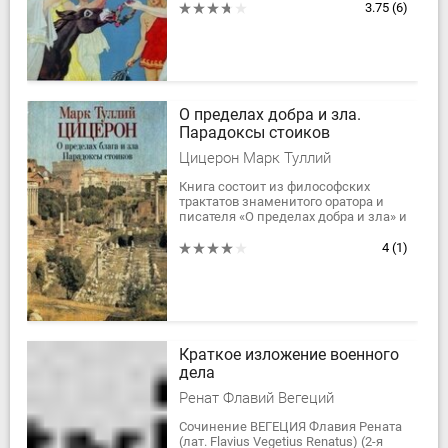
входят признанные образцы
3.75
(6)
античного романа:...
О пределах добра и зла.
Парадоксы стоиков
Цицерон Марк Туллий
Книга состоит из философских
трактатов знаменитого оратора и
писателя «О пределах добра и зла» и
«Парадоксы стоиков». Первый — «De
finibus bonorum et malorum» —
4
(1)
переведен...
Краткое изложение военного
дела
Ренат Флавий Вегеций
Сочинение ВЕГЕЦИЯ Флавия Рената
(лат. Flavius Vegetius Renatus) (2-я