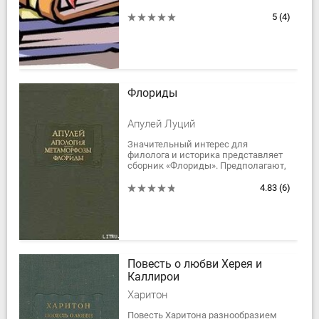
прозаической литературе, книги
историко-биографического
5
(4)
характера, повествующие об...
Флориды
Апулей Луций
Значительный интерес для
филолога и историка представляет
сборник «Флориды». Предполагают,
что первоначально он был
значительно больше и состоял
4.83
(6)
только из целых речей;...
Повесть о любви Херея и
Каллирои
Харитон
Повесть Харитона разнообразием