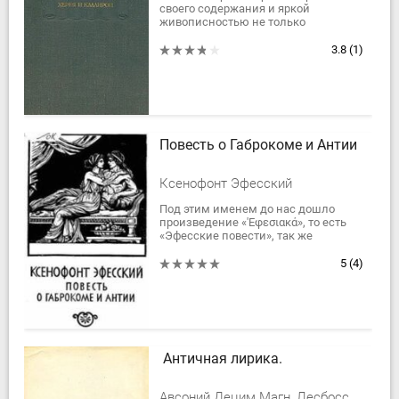
своего содержания и яркой
живописностью не только
заинтересует широкие круги
читателей, но, кроме того, даст
3.8
(1)
ученым, историкам древности и...
Повесть о Габрокоме и Антии
Ксенофонт Эфесский
Под этим именем до нас дошло
произведение «'Εφεσιακά», то есть
«Эфесские повести», так же
известное как «Ta kata Anthian kai
Habrokomen Ephesiaka» («Эфесские
5
(4)
повести об...
Античная лирика.
Авсоний Децим Магн, Лесбосский Терпандр, Марциал Марк Валерий, Клавдиан Клавдий, Сервасий-младший Сульпиций Луперк