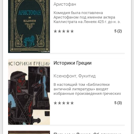
Аристофан
Комедия была поставлена
Аристофаном под именем актера
Каллистрата на Ленеях 425 г. до н. э.
и заняла первое место.Ахарны –
самый крупный из аттических
5
(2)
демов –...
Историки Греции
Ксенофонт, Фукитид
В настоящий том «Библиотеки
античной литературы» входят
избранные произведения греческих
историков V в. до н. э., поры
расцвета древнегреческой
5
(3)
исторической прозы, —...