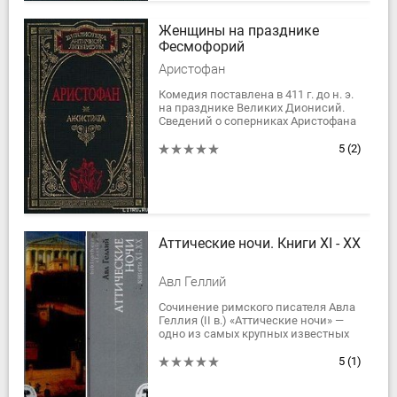
Женщины на празднике
Фесмофорий
Аристофан
Комедия поставлена в 411 г. до н. э.
на празднике Великих Дионисий.
Сведений о соперниках Аристофана
и результатах состязаний не
сохранилось.Для композиции
5
(2)
комедии...
Аттические ночи. Книги XI - XX
Авл Геллий
Сочинение римского писателя Авла
Геллия (II в.) «Аттические ночи» —
одно из самых крупных известных
нам произведений древней
римской литературы — представляет
5
(1)
собой...