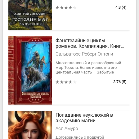
случайно обнаруживаются
магические способности, и он
4.3
(4)
поступает в академию...
Фэнетезийные циклы
романов. Компиляция. Книги
1-16
Сальваторе Роберт Энтони
Многоплановый и разнообразный
мир Торила. Более известна его
центральная часть — Забытые
Королевства, — мир, где божества
устраивали свои разборки, где
3.76
(5)
разрушались...
Попадание неуклюжей в
академию магии
Ася Амурр
Договорились с подругой