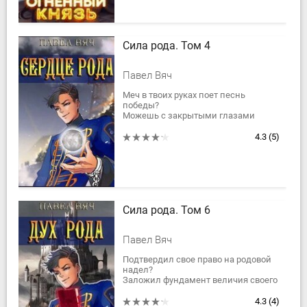
Сила рода. Том 4
Павел Вяч
Меч в твоих руках поет песнь
победы?
Можешь с закрытыми глазами
собрать боевого голема?
Научился сопротивляться
4.3
(5)
заклинаниям магиков?
Сможешь ли ты удержаться на...
Сила рода. Том 6
Павел Вяч
Подтвердил свое право на родовой
надел?
Заложил фундамент величия своего
рода?
Щедро заплатил за это своей
4.3
(4)