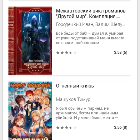
Межавторский цикл романов
"Другой мир". Компляция.
Книги 1-9
Городецкий Иван, Вадим Шелудяков, Денис Варфонум
Все беды от баб! – думал я, умирая
от руки подставившей меня вместе
со своим любовником
«драгоценной» женушки. Чтоб я хоть
когда-нибудь еще с ними связался,
3.58
(6)
если...
Огненный князь
Машуков Тимур
Я был обычным парнем, не
архимагом, богом или наемным
убийцей. И у меня была мечта —
стать аристократом. И вот когда до
нее оставался один шаг, меня убили.
3.56
(8)
Молитва...