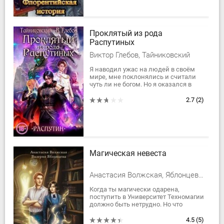
Проклятый из рода
Распутиных
Виктор Глебов, Тайниковский
Я наводил ужас на людей в своём
мире, мне поклонялись и считали
чуть ли не богом. Но я оказался в
иной реальности, именуемой
Российской империей, где правят...
2.7
(2)
Магическая невеста
Анастасия Волжская, Яблонцева Валерия
Когда ты магически одарена,
поступить в Университет Техномагии
должно быть нетрудно. Но что
делать, если семья категорически
против учебы, а для зачисления
4.5
(5)