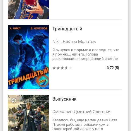
кровью и кровью своих соратников?
Что ж, у дворянина...
Тринадцатый
NikL, Виктор Молотов
Я очнулся в тюрьме и последнее, что
я помню... ничего. Голова
раскалывается, мерцающий свет не
дает покоя, а ещё этот призрак...
Стоп, что? Призрак...Почему я
3.72
(5)
оказался в...
Выпускник
Смекалин Дмитрий Олегович
Казалось бы, еще не так давно Петя
Птахин работал приказчиком в
галантерейной лавке, у него