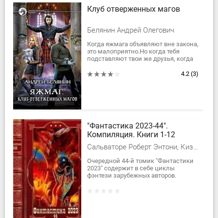
Клуб отверженных магов
Белянин Андрей Олегович
Когда яжмага объявляют вне закона,
это малоприятно.Но когда тебя
подставляют твои же друзья, когда
Добро и Зло меняются местами в
произвольном порядке, когда
4.2
(3)
никому...
"Фантастика 2023-44".
Компиляция. Книги 1-12
Сальваторе Роберт Энтони, Киз Дж. Грегори, Майкл А. Стакпол, Фаст Говард Мелвин Э. В. Каннингем
Очередной 44-й томик "Фантастики
2023" содержит в себе циклы
фэнтези зарубежных авторов.
Приятного чтения, уважаемый
читатель! Содержание: ЗВЁЗДНЫЙ
СВЕТ И ТЕНИ: 1....