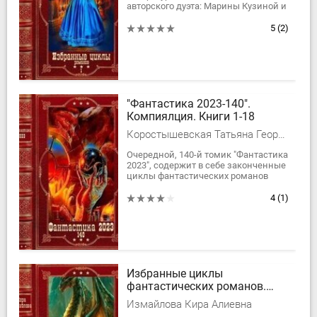
авторского дуэта: Марины Кузиной и
Ксении Литягиной. Совместный
творческий путь начался в 2013 году.
5
(2)
В настоящее время авторы...
"Фантастика 2023-140".
Компиялция. Книги 1-18
Коростышевская Татьяна Георгиевна, Корнеев Юрий Борисович, Алексей Селютин
Очередной, 140-й томик "Фантастика
2023", содержит в себе законченные
циклы фантастических романов
российских авторов. Приятного
чтения, уважаемый читатель! ...
4
(1)
Избранные циклы
фантастических романов.
Компляция.Книги 1-22
Измайлова Кира Алиевна