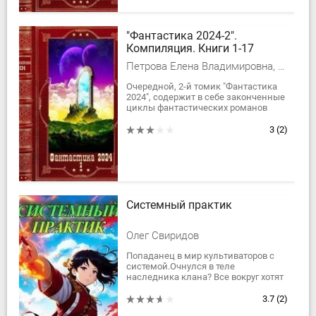
"Фантастика 2024-2".
Компиляция. Книги 1-17
Петрова Елена Владимировна, Выборнов Наиль, Максим Гаусс, Андрей Коткин
Очередной, 2-й томик "Фантастика
2024", содержит в себе законченные
циклы фантастических романов
российских авторов! Приятного
чтения, уважаемый читатель!
3
(2)
Содержание: ...
Системный практик
Олег Свиридов
Попаданец в мир культиваторов с
системой.Очнулся в теле
наследника клана? Все вокруг хотят
тебя убить? Магической силы — кот
наплакал? Не проблема! Ведь
3.7
(2)
главное в...