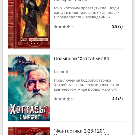
Мир, которым правят Дикие. Люди
живут в цивилизованных анклавах.
В пределах стен, возведённых
людьми, идёт размеренная жизнь –
спокойствие, разбавляемое
3.8
(3)
турнирами,...
Позывной "Хоттабыч"#4
lanpirot
Приключения бодрого старика
Хоттабыча в альтернативном техно-
магическом мире продолжаются!
Конечная точка пути - Берлин,
столица Вековечного Рейха. И,
4.4
(3)
наконец-то, пыльные...
"Фантастика 2-23-120".