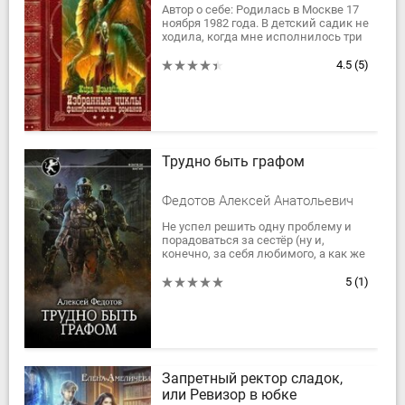
Автор о себе: Родилась в Москве 17
ноября 1982 года. В детский садик не
ходила, когда мне исполнилось три
года, бабушка научила меня читать.
С тех пор и читаю......
4.5
(5)
Трудно быть графом
Федотов Алексей Анатольевич
Не успел решить одну проблему и
порадоваться за сестёр (ну и,
конечно, за себя любимого, а как же
без этого?), как следом за решённой
проблемой сразу же возникает...
5
(1)
Запретный ректор сладок,
или Ревизор в юбке