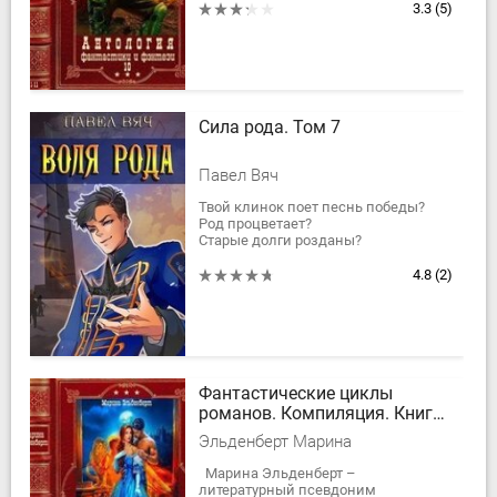
Приятного чтения! Содержание:
3.3
(5)
АНТАРЕС: 1. Майкл...
Сила рода. Том 7
Павел Вяч
Твой клинок поет песнь победы?
Род процветает?
Старые долги розданы?
Порог ждет Претендента на трон, но
кто сказал, что дорога будет проста?
4.8
(2)
Особенно, если идёшь...
Фантастические циклы
романов. Компиляция. Книги
1-14
Эльденберт Марина
Марина Эльденберт –
литературный псевдоним