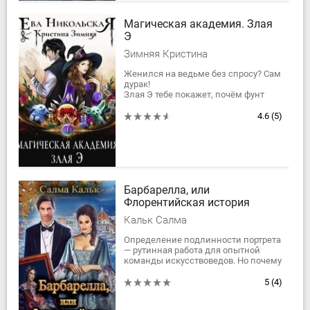
Магическая академия. Злая
Э
Зимняя Кристина
Женился на ведьме без спросу? Сам
дурак!
Злая Э тебе покажет, почём фунт
семейного счастья...
----------------------
4.6
(5)
В истории будет:
*ведьма с вредным...
Барбарелла, или
Флорентийская история
Кальк Салма
Определение подлинности портрета
— рутинная работа для опытной
команды искусствоведов. Но почему
приехавшая из Флоренции картина
снится всем, кто её видел? Почему...
5
(4)