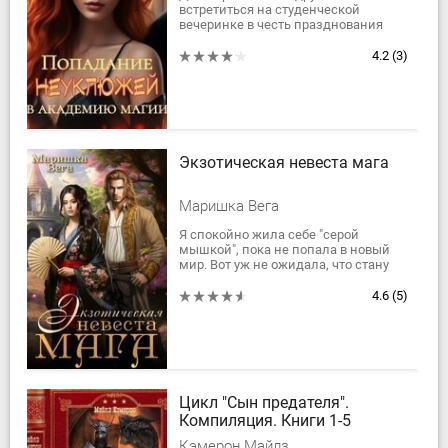
встретиться на студенческой
вечеринке в честь празднования
Хэллоуина. Ух, как здесь все
реалистично, хорошо ребята
4.2
(3)
постарались! Как я в другом...
Экзотическая невеста мага
Маришка Вега
Я спокойно жила себе "серой
мышкой", пока не попала в новый
мир. Вот уж не ожидала, что стану
экзотической красавицей,
погрязшей в семейных тайнах,
4.6
(5)
интригах и поисках...
Цикл "Сын предателя".
Компиляция. Книги 1-5
Кэмерон Майлз