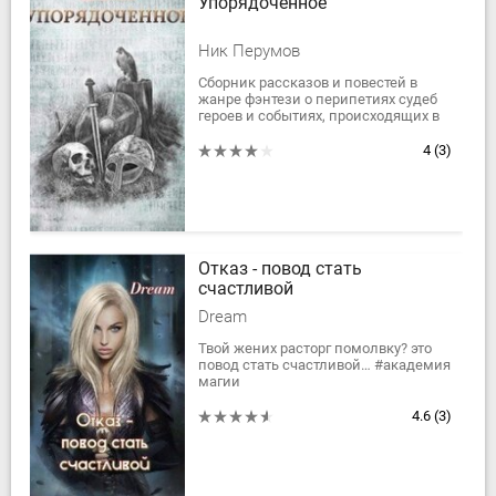
Упорядоченное
Ник Перумов
Сборник рассказов и повестей в
жанре фэнтези о перипетиях судеб
героев и событиях, происходящих в
разных уголках авторской
вселенной Ника Перумова
4
(3)
Упорядоченное.Маги и их...
Отказ - повод стать
счастливой
Dream
Твой жених расторг помолвку? это
повод стать счастливой… #академия
магии
#дерзкая героиня
#сильная героиня
4.6
(3)
#блондинка