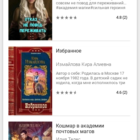
совсем не повод для переживаний…
#академия магии#сильная героиня
#любовь
#магическая академия
4.8
(2)
#магия
Избранное
Измайлова Кира Алиевна
Автор о себе: Родилась в Москве 17
ноября 1982 года. В детский садик не
ходила, когда мне исполнилось три
года, бабушка научила меня читать.
С тех пор и читаю......
4.6
(2)
Кошмар в академии
почтовых магов
Илия Телес