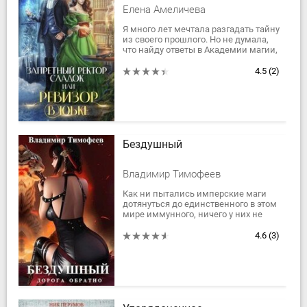
Елена Амеличева
Я много лет мечтала разгадать тайну
из своего прошлого. Но не думала,
что найду ответы в Академии магии,
куда меня направили проверяющей
– хотя так звучит лишь...
4.5
(2)
Бездушный
Владимир Тимофеев
Как ни пытались имперские маги
дотянуться до единственного в этом
мире иммунного, ничего у них не
получилось. Поймать меня они не
смогли и в результате решили
4.6
(3)
просто...