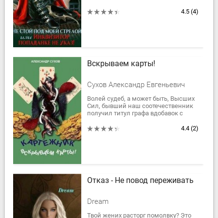
ней в придачу принц, карета и
редкий дар?
4.5
(4)
Вместо кареты мне подогнали...
Вскрываем карты!
Сухов Александр Евгеньевич
Волей судеб, а может быть, Высших
Сил, бывший наш соотечественник
получил титул графа вдобавок с
изрядными землями. Теперь ему
предстоит оправдать доверие
4.4
(2)
Императора,...
Отказ - Не повод переживать
Dream
Твой жених расторг помолвку? Это