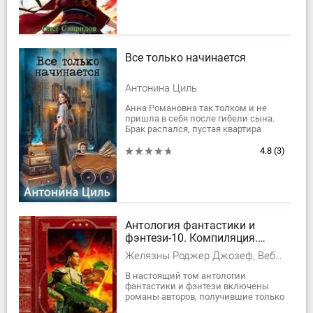
Все только начинается
Антонина Циль
Анна Романовна так толком и не
пришла в себя после гибели сына.
Брак распался, пустая квартира
наполнена призраками прошлого.
Но странный предмет, о котором
4.8
(3)
говорил сын...
Антология фантастики и
фэнтези-10. Компиляция.
Книги 1-11
Желязны Роджер Джозеф, Вебер Дэвид Марк, Макколлум Майкл, Гарет Пауэлл
В настоящий том антологии
фантастики и фэнтези включены
романы авторов, получившие только
высокие оценки читателей!