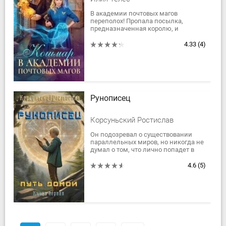
В академии почтовых магов
переполох! Пропала посылка,
предназначенная королю, и
крайней выставили меня. Если не
найти пропажу в течение месяца,
4.33
(4)
меня казнят! Приходится...
Рунописец
Корсуньский Ростислав
Он подозревал о существовании
параллельных миров, но никогда не
думал о том, что лично попадет в
другой мир. Мир, где сохранилась
власть императора Российской
4.6
(5)
империи,...