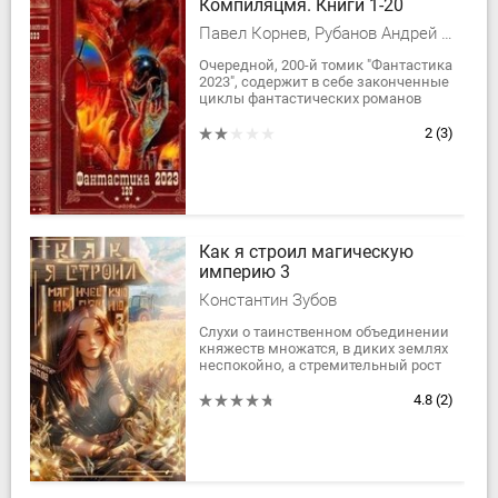
Компиляцмя. Книги 1-20
Павел Корнев, Рубанов Андрей Викторович, Устименко Татьяна Ивановна, Вольска Ольга
Очередной, 200-й томик "Фантастика
2023", содержит в себе законченные
циклы фантастических романов
российских авторов. Приятного
чтения, уважаемый читатель! ...
2
(3)
Как я строил магическую
империю 3
Константин Зубов
Слухи о таинственном объединении
княжеств множатся, в диких землях
неспокойно, а стремительный рост
Савино привлекает все больше
завистников внутри
4.8
(2)
Нижегородской...