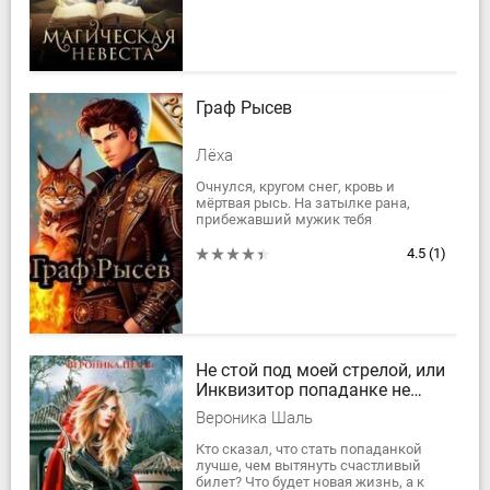
девушке нужно...
Граф Рысев
Лёха
Очнулся, кругом снег, кровь и
мёртвая рысь. На затылке рана,
прибежавший мужик тебя
сиятельством называет, да всё по
имени-отчеству. Только вот ты не
4.5
(1)
помнишь, ни что...
Не стой под моей стрелой, или
Инквизитор попаданке не
указ!
Вероника Шаль
Кто сказал, что стать попаданкой
лучше, чем вытянуть счастливый
билет? Что будет новая жизнь, а к