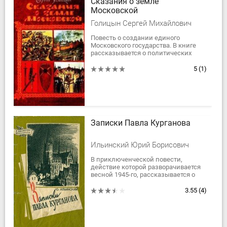
Сказания о земле
Московской
Голицын Сергей Михайлович
Повесть о создании единого
Московского государства. В книге
рассказывается о политических
событиях на Руси, о жизни и быте
людей того времени.
5
(1)
Записки Павла Курганова
Ильинский Юрий Борисович
В приключенческой повести,
действие которой разворачивается
весной 1945-го, рассказывается о
борьбе советских контрразведчиков
с действующими в нашем тылу
3.55
(4)
немецкими...