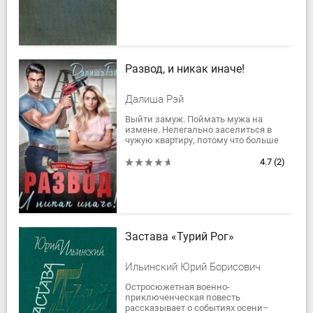
Развод, и никак иначе!
Далиша Рэй
Выйти замуж. Поймать мужа на
измене. Нелегально заселиться в
чужую квартиру, потому что больше
негде жить… И все это в один день,
вернее, в половину дня. Шустрая...
4.7
(2)
Застава «Турий Рог»
Ильинский Юрий Борисович
Остросюжетная военно-
приключенческая повесть
рассказывает о событиях осени–