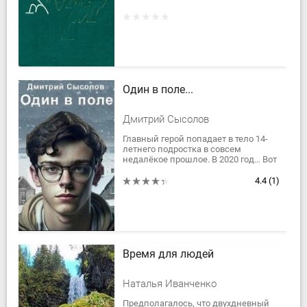
зимы 1942 года на дальневосточной
границе, борьбе советских
пограничников с японской...
Один в поле...
Дмитрий Сысолов
Главный герой попадает в тело 14-
летнего подростка в совсем
недалёкое прошлое. В 2020 год… Вот
только если это и прошлое, то явно
не его мира. Ведь в его мире
4.4
(1)
пандемия...
Время для людей
Наталья Иванченко
Предполагалось, что двухдневный