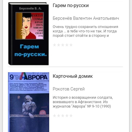
Гарем по-русски
Берсенёв Валентин Анатольевич
Очень трудно созранить отношения
когда ... в тебе что-то не так. И тогда
порой стоит отойти в сторону и
попросить помощи у родных людей.
Хотя, чаще они видя ваши...
Карточный домик
Рокотов Сергей
История о возвращении солдата,
воевавшего в Афганистане. Из
журналов "Аврора" № 9-10 (1990)