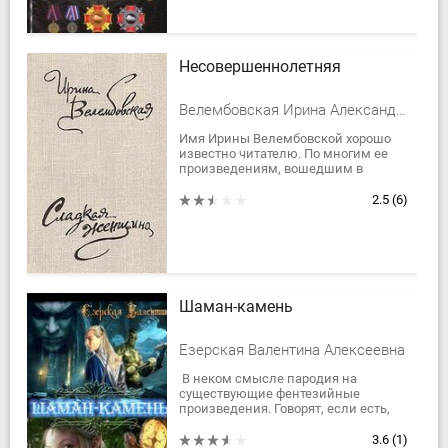
Несовершеннолетняя
Велембовская Ирина Александровна
Имя Ирины Велембовской хорошо
известно читателю. По многим ее
произведениям, вошедшим в
сборник, сняты фильмы. Исследуя
простые и сложные женские
2.5
(6)
характеры и судьбы,...
Шаман-камень
Езерская Валентина Алексеевна
В неком смысле пародия на
существующие фентезийные
произведения. Говорят, если есть,
что вспомнить после отпуска,
значит, отдых удался. Ну-ну. А что,
3.6
(1)