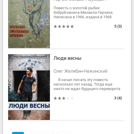
Повесть о золотой рыбке
бобруйчанина Михаила Герчика.
Написана в 1966, издана в 1968
тиражом 15000 экз. и в 1982 немного
измененная в составе сборника
5
(3)
"Самое синее...
Люди весны
Олег Желябин-Нежинский
Я начал писать эту повесть
несколько лет назад. Тогда еще
никто не ждал будущего переворота
в Украине, войны на Донбассе,
натянутых отношения с Россией и
3
(4)
интриг...