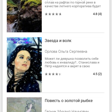
сплав на рафтах по горной реке в
качестве летнего корпоратива будет
захватывающим приключением для
сотрудников компании. Но на реке...
4.8
(4)
Звезда и волк
Орлова Ольга Сергеевна
Может ли девушка позволить себе
любовь к инвалиду?.. Станислава и
Пётр надеятся и верят в свою
любовь. И у них всё получится!
4.5
(2)
Повесть о золотой рыбке
Герчик Михаил Наумович