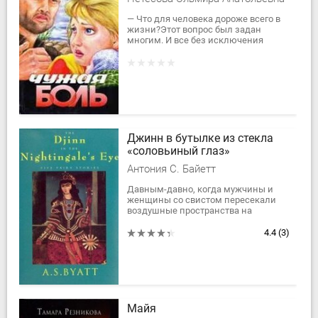
— Что для человека дороже всего в
жизни?Этот вопрос был задан
многим. И все без исключения
ответили одинаково:— Конечно,
семья!Оно и...
Джинн в бутылке из стекла
«соловьиный глаз»
Антония С. Байетт
Давным-давно, когда мужчины и
женщины со свистом пересекали
воздушные пространства на
металлических крыльях, когда,
надев ласты, они опускались на дно
4.4
(3)
морское и учили...
Майя