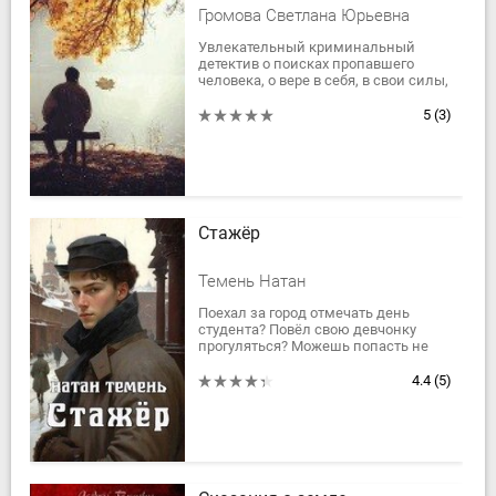
Громова Светлана Юрьевна
Увлекательный криминальный
детектив о поисках пропавшего
человека, о вере в себя, в свои силы,
о трагедии, потере и обретении.
5
(3)
Стажёр
Темень Натан
Поехал за город отмечать день
студента? Повёл свою девчонку
прогуляться? Можешь попасть не
туда, куда собирался…
Альтернативная история.
4.4
(5)
Девятнадцатый век, Российская...