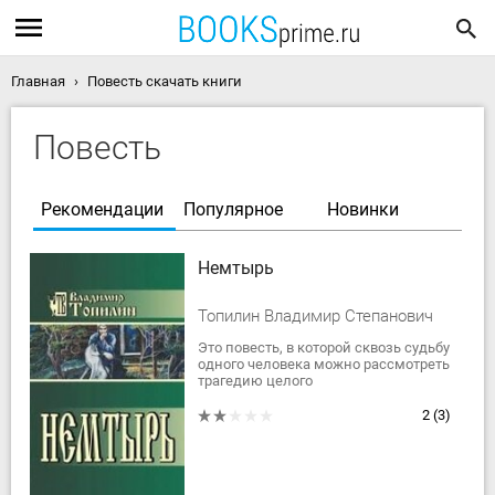
Главная
Повесть скачать книги
Повесть
Рекомендации
Популярное
Новинки
Немтырь
Топилин Владимир Степанович
Это повесть, в которой сквозь судьбу
одного человека можно рассмотреть
трагедию целого
времени, — времени войны,
беспощадности, безысходности.
2
(3)
Главный герой, Янис,...