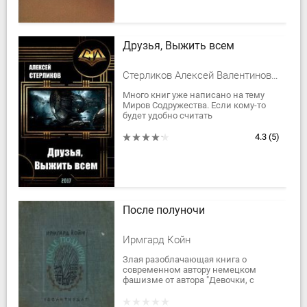
Друзья, Выжить всем
Стерликов Алексей Валентинович
Много книг уже написано на тему
Миров Содружества. Если кому-то
будет удобно считать
представленное произведение из-то
же серии, я разубеждать не буду, по
4.3
(5)
крайне мере,...
После полуночи
Ирмгард Койн
Злая разоблачающая книга о
современном автору немецком
фашизме от автора "Девочки, с
которой детям не разрешали
водиться"