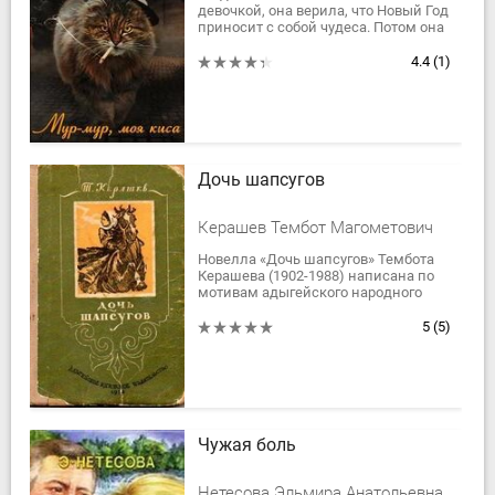
девочкой, она верила, что Новый Год
приносит с собой чудеса. Потом она
повзрослела и поняла, что если с
кем-нибудь чудеса и случаются, то
4.4
(1)
точно...
Дочь шапсугов
Керашев Тембот Магометович
Новелла «Дочь шапсугов» Тембота
Керашева (1902-1988) написана по
мотивам адыгейского народного
сказания и посвящена высокому
чувству чести, свободы и долга
5
(5)
перед родной...
Чужая боль
Нетесова Эльмира Анатольевна