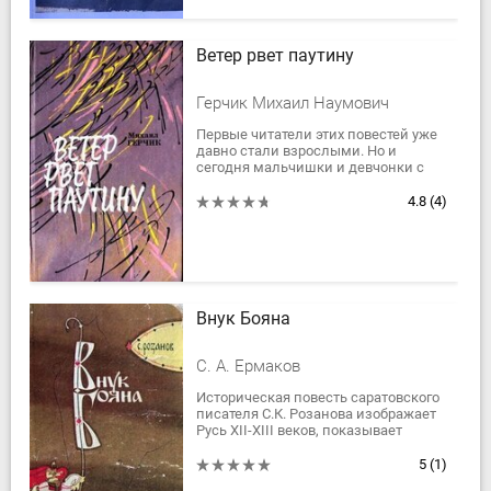
Ветер рвет паутину
Герчик Михаил Наумович
Первые читатели этих повестей уже
давно стали взрослыми. Но и
сегодня мальчишки и девчонки с
волнением следят за
драматической судьбой своего
4.8
(4)
сверстника Саши Щербинина,...
Внук Бояна
С. А. Ермаков
Историческая повесть саратовского
писателя С.К. Розанова изображает
Русь XII-XIII веков, показывает
пагубность междоусобной кнжеской
борьбы, зовёт к единению против...
5
(1)