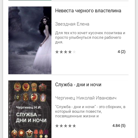
Невеста черного властелина
Звездная Елена
Для тех кто хочет кусочек позитива и
просто улыбнуться после рабочего
дня.
4
(2)
Служба - дни и ночи
Чергинец Николай Иванович
"Служба - дни и ночи" - это сборник, в
который вошли повести,
посвященные жизни и
деятельности советской милиции,
ее трудным и тревожным будням.
4.84
(5)
Писатель очень хорошо...