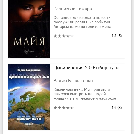
Резникова Тамара
Основной для сюжета повести
послужили реальные события.
Автором измены только имена
героев и названия городов.В центре
повести жизнь молодой героини
4.3
(5)
Майи, которая с...
Цивилизация 2.0 Выбор пути
Вадим Бондаренко
Каменный век… Мы привыкли
свысока смотреть на людей,
живших в это тяжёлое и жестокое
время. Привыкли считать себя
вершиной эволюции,
4.6
(3)
единственным видом на Земле,...