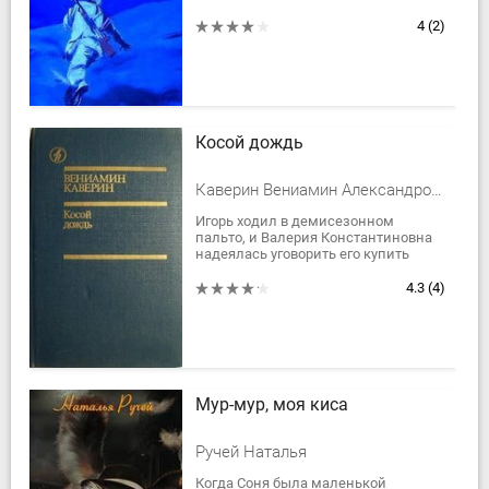
….Сказать, что, несмотря на их
возраст, эти мальчишки все равно
4
(2)
наши враги?...
Косой дождь
Каверин Вениамин Александрович
Игорь ходил в демисезонном
пальто, и Валерия Константиновна
надеялась уговорить его купить
зимнее — не заставить, конечно (это
было невозможно), а именно
4.3
(4)
уговорить. Но...
Мур-мур, моя киса
Ручей Наталья
Когда Соня была маленькой