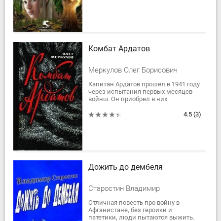
если отправилась...
Комбат Ардатов
Меркулов Олег Борисович
Капитан Ардатов прошел в 1941 году
через испытания первых месяцев
войны. Он приобрел в них
командирский опыт, умение вести в
бой подчиненных. Направленный
4.5
(3)
после...
Дожить до дембеля
Старостин Владимир
Отличная повесть про войну в
Афганистане, без героики и
патетики, люди пытаются выжить.