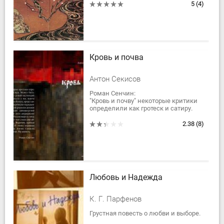
Западе. Его рассказы — блестящий
5
(4)
образец...
Кровь и почва
Антон Секисов
Роман Сенчин:
"Кровь и почву" некоторые критики
определили как гротеск и сатиру.
Может быть. Но мне кажется, что это
самый настоящий реализм. Просто
2.38
(8)
реальность...
Любовь и Надежда
К. Г. Парфенов
Грустная повесть о любви и выборе.