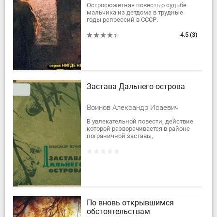
Остросюжетная повесть о судьбе
мальчика из детдома в трудные
годы репрессий в СССР.
4.5
(3)
Застава Дальнего острова
Воинов Александр Исаевич
В увлекательной повести, действие
которой разворачивается в районе
пограничной заставы,
рассказывается о приключениях
местных подростков — членов
отряда юных друзей...
По вновь открывшимся
обстоятельствам