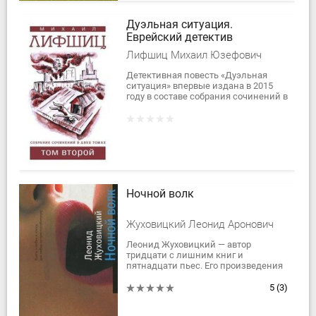
Дуэльная ситуация.
Еврейский детектив
Лифшиц Михаил Юзефович
Детективная повесть «Дуэльная
ситуация» впервые издана в 2015
году в составе собрания сочинений в
двух томах. В 2016 году повесть
стала победителем ежегодного
конкурса...
Ночной волк
Жуховицкий Леонид Аронович
Леонид Жуховицкий — автор
тридцати с лишним книг и
пятнадцати пьес. Его произведения
переведены на сорок языков. Время
действия новой книги — конец
5
(3)
двадцатого века,...