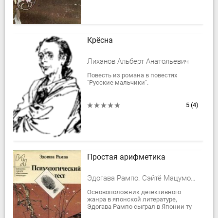
Крёсна
Лиханов Альберт Анатольевич
Повесть из романа в повестях
"Русские мальчики".
5
(4)
Простая арифметика
Эдогава Рампо. Сэйтё Мацумото. Сэйити Моримура
Основоположник детективного
жанра в японской литературе,
Эдогава Рампо сыграл в Японии ту
же роль, что и Эдгар Аллан По — на