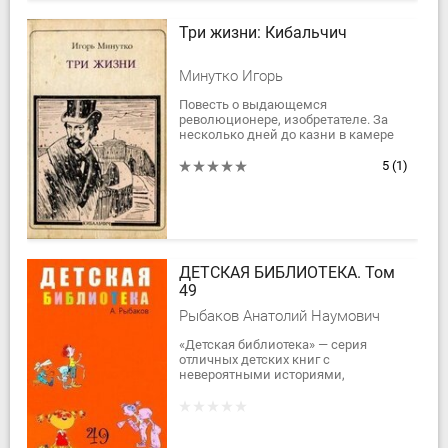
Три жизни: Кибальчич
Минутко Игорь
Повесть о выдающемся
революционере, изобретателе. За
несколько дней до казни в камере
смертников Н. И. Кибалтчич
составил «Проект
5
(1)
воздухоплавательного прибора», в
котором...
ДЕТСКАЯ БИБЛИОТЕКА. Том
49
Рыбаков Анатолий Наумович
«Детская библиотека» — серия
отличных детских книг с
невероятными историями,
сказочными повестями и
рассказами.В сорок девятый том
вошли все три повести трилогии А....