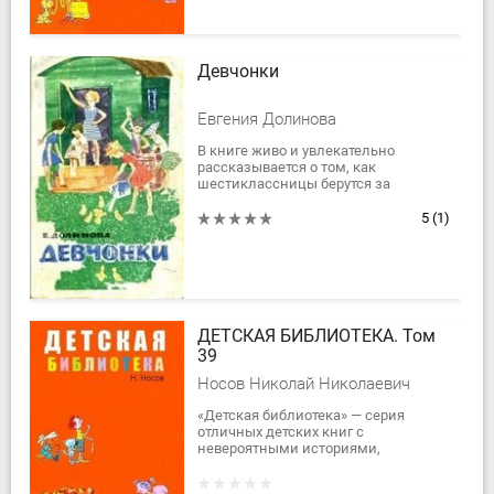
​Девчонки
Евгения Долинова
В книге живо и увлекательно
рассказывается о том, как
шестиклассницы берутся за
ответственное дело, - помочь
колхозу вырастить тысячи уток.
5
(1)
Сколько героизма, упорства и...
ДЕТСКАЯ БИБЛИОТЕКА. Том
39
Носов Николай Николаевич
«Детская библиотека» — серия
отличных детских книг с
невероятными историями,
сказочными повестями и
рассказами.В тридцать девятый том