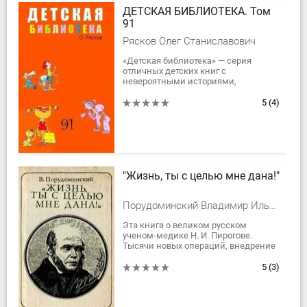
ДЕТСКАЯ БИБЛИОТЕКА. Том
91
Рясков Олег Станиславович
«Детская библиотека» — серия
отличных детских книг с
невероятными историями,
сказочными повестями и
рассказами.В девяносто первый том
5
(4)
вошла первая книга дилогии
«Записки...
"Жизнь, ты с целью мне дана!"
Порудоминский Владимир Ильич
Эта книга о великом русском
ученом-медике Н. И. Пирогове.
Тысячи новых операций, внедрение
наркоза, гипсовой повязки,
совершенных медицинских
5
(3)
инструментов, составление...