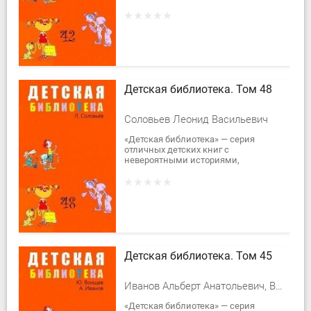
сказочными повестями и
рассказами.В сорок второй том
вошли две повести К. Булычева о...
Детская библиотека. Том 48
Соловьев Леонид Васильевич
«Детская библиотека» — серия
отличных детских книг с
невероятными историями,
сказочными повестями и
рассказами.В сорок восьмой том
вошла дилогия Л. Соловьева
«Повесть о...
Детская библиотека. Том 45
Иванов Альберт Анатольевич, Воищев Юрий Тихонович
«Детская библиотека» — серия