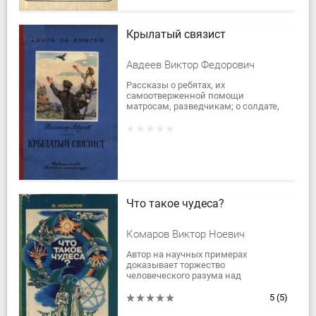
Крылатый связист
Авдеев Виктор Федорович
Рассказы о ребятах, их
самоотверженной помощи
матросам, разведчикам; о солдате,
который погибает за власть Советов.
События в этих рассказах
происходят в годы гражданской...
Что такое чудеса?
Комаров Виктор Ноевич
Автор на научных примерах
доказывает торжество
человеческого разума над
религиозными суевериями.Для
среднего и старшего возраста.
5
(5)