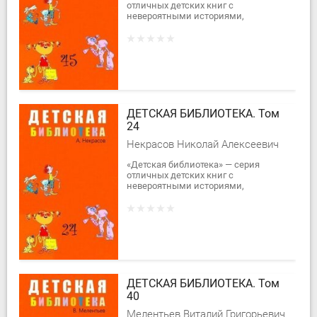
отличных детских книг с
невероятными историями,
сказочными повестями и
рассказами.В сорок пятый том
вошли произведения Ю. Воищева,
А....
ДЕТСКАЯ БИБЛИОТЕКА. Том
24
Некрасов Николай Алексеевич
«Детская библиотека» — серия
отличных детских книг с
невероятными историями,
сказочными повестями и
рассказами.В двадцать четвёртый
том серии вошла сказочная
повесть...
ДЕТСКАЯ БИБЛИОТЕКА. Том
40
Мелентьев Виталий Григорьевич