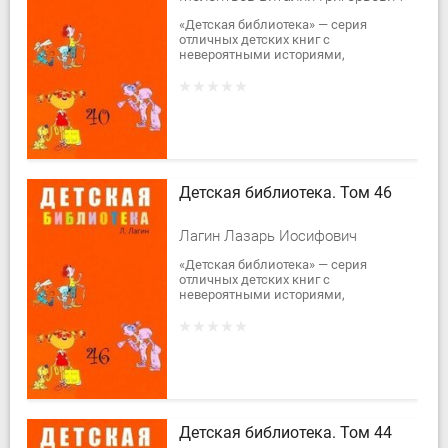
«Детская библиотека» — серия
отличных детских книг с
невероятными историями,
сказочными повестями и
рассказами.В сороковой том вошли
произведения В. Мелентьева.
Трилогия...
Детская библиотека. Том 46
Лагин Лазарь Иосифович
«Детская библиотека» — серия
отличных детских книг с
невероятными историями,
сказочными повестями и
рассказами.В сорок шестой том
вошла сказочная повесть детского...
Детская библиотека. Том 44