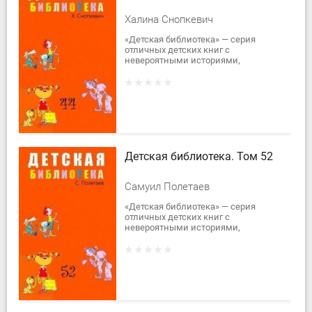
Халина Снопкевич
«Детская библиотека» — серия
отличных детских книг с
невероятными историями,
сказочными повестями и
рассказами.В сорок четвёртый
том вошла повесть современной
польской...
Детская библиотека. Том 52
Самуил Полетаев
«Детская библиотека» — серия
отличных детских книг с
невероятными историями,
сказочными повестями и
рассказами.В пятьдесят второй том
вошли рассказы С. Полетаева.
Вместе...