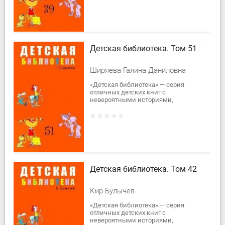
вошла сказочная повесть детского...
Детская библиотека. Том 51
Ширяева Галина Даниловна
«Детская библиотека» — серия
отличных детских книг с
невероятными историями,
сказочными повестями и
рассказами.В пятьдесят первый том
вошли повести Г. Ширяевой «Валя
и...
Детская библиотека. Том 42
Кир Булычев
«Детская библиотека» — серия
отличных детских книг с
невероятными историями,