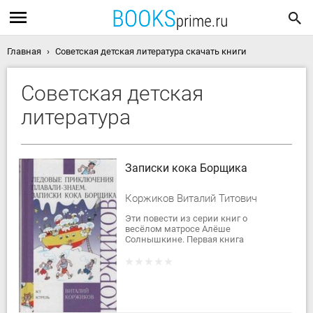
Главная
Советская детская литература скачать книги
Советская детская
литература
Записки кока Борщика
Коржиков Виталий Титович
Эти повести из серии книг о
весёлом матросе Алёше
Солнышкине. Первая книга
называется «Весёлое мореплавание
Солнышкина».И снова с командой
«Даёшь!» происходят всякие...