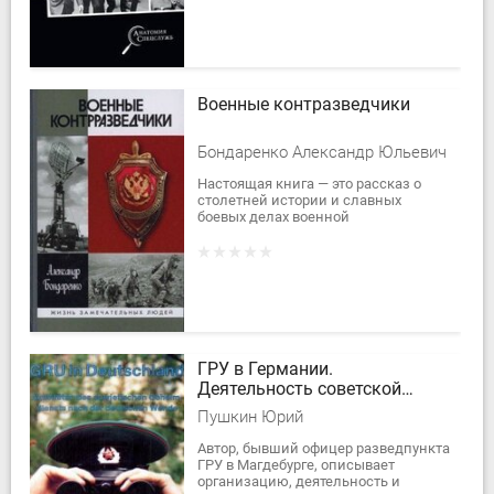
военачальники, так и командиры
рот,...
Военные контразведчики
Бондаренко Александр Юльевич
Настоящая книга — это рассказ о
столетней истории и славных
боевых делах военной
контрразведки ВЧК — ОГПУ — НКВД
— КГБ — ФСБ России, а также — о ее
людях. Но это не...
ГРУ в Германии.
Деятельность советской
военной разведки до и во
Пушкин Юрий
время объединения Германии
Автор, бывший офицер разведпункта
ГРУ в Магдебурге, описывает
организацию, деятельность и