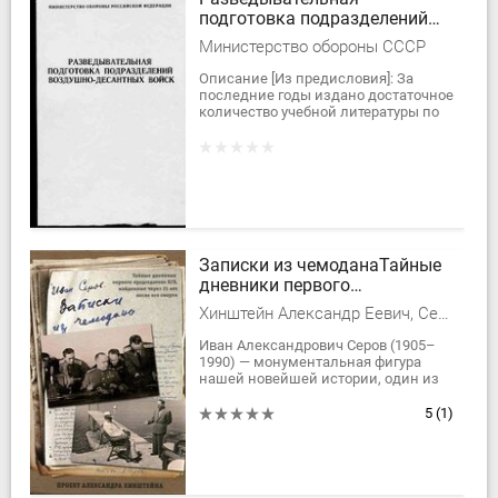
подготовка подразделений
ВДВ
Министерство обороны СССР
Описание [Из предисловия]: За
последние годы издано достаточное
количество учебной литературы по
подготовке разведчиков, но в
основном эти издания освещают
одиночную...
Записки из чемоданаТайные
дневники первого
председателя КГБ, найденные
Хинштейн Александр Еевич, Серов Иван Александрович
через 25 лет после его смерти
Иван Александрович Серов (1905–
1990) — монументальная фигура
нашей новейшей истории, один из
руководителей НКВД-МВД СССР в
1941–1953 гг., первый председатель
5
(1)
КГБ СССР в...