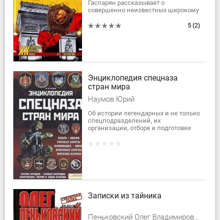
Гаспарян рассказывает о
совершенно неизвестных широкому
читателю страницах истории Белого
движения и русского зарубежья.
5
(2)
Основное...
Энциклопедия спецназа
стран мира
Наумов Юрий
Об истории легендарных и не только
спецподразделений, их
организации, отборе и подготовке
новобранцев, боевых операциях,
вооружении и униформе рассказано
в издании....
Записки из тайника
Пеньковский Олег Владимирович, Гибни Фрэнк