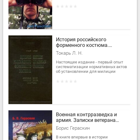
повседневную жизнь службы
советской военной разведки на
территории бывшей ГДР в...
История российского
форменного костюма.
Советская милиция. 1918-
Токарь Л. Н.
1991г.
Настоящее издание - первый опыт
систематизации нормативных актов
об установлении для милиции
форменной одежды, знаков
различия и правил их ношения за
семидесятилетний...
Военная контрразведка и
армия. Записки ветерана
органов военной
Борис Гераскин
контрразведки
В книге впервые в истории