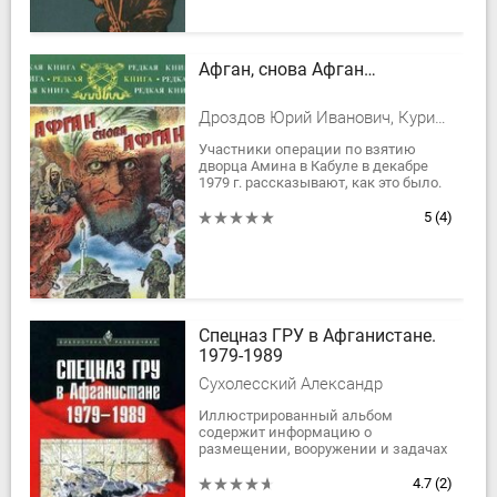
Афган, снова Афган…
Дроздов Юрий Иванович, Курилов Валерий Николаевич, Андогский Александр Иванович, Бахтурин Сергей Гаврилович
Участники операции по взятию
дворца Амина в Кабуле в декабре
1979 г. рассказывают, как это было.
Среди них бывший руководитель
нелегальной разведки СССР,
5
(4)
создатель...
Спецназ ГРУ в Афганистане.
1979-1989
Сухолесский Александр
Иллюстрированный альбом
содержит информацию о
размещении, вооружении и задачах
спецназа Ограниченного
контингента советских войск в
4.7
(2)