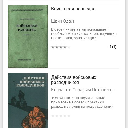
Войсковая разведка
Швин Эдвин
В своей книге автор показывает
необходимость детального изучения
противника, организации
систематического добывания
сведений о противнике,
4
(1)
внимательной и...
Действия войсковых
разведчиков
Колдашев Серафим Петрович, Пономаренко Роман Максимович, Федотов Анатолий Сергеевич
В этой книге на поучительных
примерах из боевой практики
разведывательных подразделений
(групп) и отдельных разведчиков
показаны способы и средства
добывания...