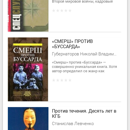
Второй мировой войны, кадровый
высокопоставленный сотрудник
ЦРУ, в течение 25 лет был
резидентом за...
«СМЕРШ» ПРОТИВ
«БУССАРДА»
Губернаторов Николай Владимирович
«Смерш» против «Буссарда» —
совершенно уникальная книга. Хотя
автор определил се жанр как
«репортаж из архива тайной войны»,
это не просто репортаж, но
настоящий...
Против течения. Десять лет в
КГБ
Станислав Левченко