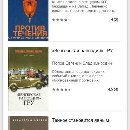
Книга написана офицером КГБ,
бежавшим на Запад. Левченко
взялся за перо отнюдь не для того,
чтобы развлечь читателя
головокружительными
4
(2)
приключениями агента, хотя его...
«Венгерская рапсодия» ГРУ
Попов Евгений Владимирович
Объективная оценка текущих
событий в мире, а тем более
обоснованный прогноз их
вероятного развития немыслимы
без знания истории минувшей
4.5
(4)
войны.
Большинство читателей...
Тайное становится явным