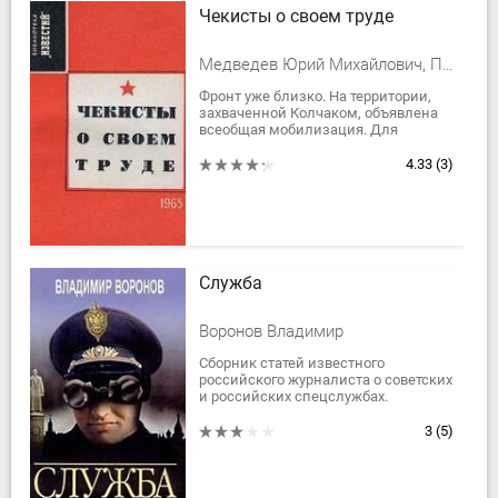
Чекисты о своем труде
Медведев Юрий Михайлович, Прудников Михаил Сидорович, И Лебедев, Дроздов Владимир, Григорьев И, Лукин А., Истомин А., Белозерский В.
Фронт уже близко. На территории,
захваченной Колчаком, объявлена
всеобщая мобилизация. Для
свободы передвижения нашему
отважному разведчику нужно
4.33
(3)
подлинное удостоверение...
Служба
Воронов Владимир
Сборник статей известного
российского журналиста о советских
и российских спецслужбах.
3
(5)