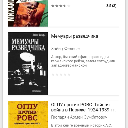
советского разведчика. Сам автор —
бывший полковник разведки КГБ,
3.5
(3)
ныне литератор.
Мемуары разведчика
Хайнц Фельфе
Автор, бывший офицер разведки
германского рейха, затем сотрудник
западногерманской
разведывательной службы БНД,
рассказывает о сложном пути,
который привел его к борьбе...
ОГПУ против РОВС. Тайная
война в Париже. 1924-1939 гг.
Гаспарян Армен Сумбатович
В этой книге военный историк А.С.