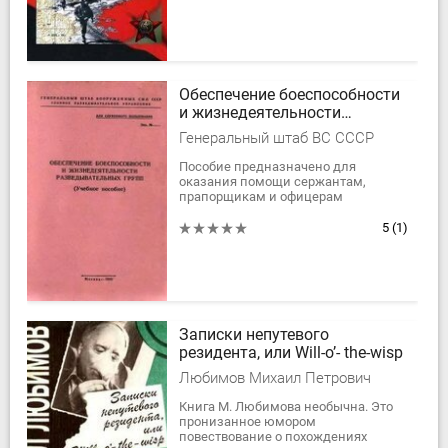
Афганистане в 1979-1989 гг., а
также...
Обеспечение боеспособности
и жизнедеятельности
разведывательных групп
Генеральный штаб ВС СССР
Пособие предназначено для
оказания помощи сержантам,
прапорщикам и офицерам
разведывательных подразделений в
обучении личного состава действию
5
(1)
в разведке. Оно разработано...
Записки непутевого
резидента, или Will-o’- the-wisp
Любимов Михаил Петрович
Книга М. Любимова необычна. Это
пронизанное юмором
повествование о похождениях