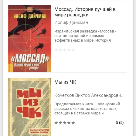
Моссад. История лучшей в
мире разведки
Иосиф Дайхман
Израильская разведка «Моссад»
считается одной из самых
эффективных в мире. История
создания «Моссада», его структура и
методы работы, ключевые фигуры,
разведывательные...
Мы из ЧК
Кочетков Виктор Александрович, Толкач Михаил Яковлевич
Предлагаемая книга — волнующий
рассказ о чекистах-казахстанцах,
стоящих на страже мира и
безопасности нашей
многонациональной Родины. Она
5
(5)
является продолжением ранее...