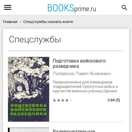
Главная
Спецслужбы скачать книги
Спецслужбы
Подготовка войскового
разведчика
Поповских Павел Яковлевич
Предназначена для командиров
подразделений Сухопутных войск и
курсантов военных училищ.Однако
эта книга полезна не только для
военных. В ней изучаются методы...
3.84
(5)
Разведывательная