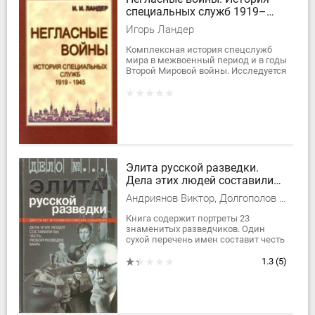
специальных служб 1919–
1945. Книга первая. Условный
Игорь Ландер
мир
Комплексная история спецслужб
мира в межвоенный период и в годы
Второй Мировой войны. Исследуется
эволюция разведывательных,
контрразведывательных и
криптоаналитических...
Элита русской разведки.
Дела этих людей составили
бы честь любой разведке
Андриянов Виктор, Долгополов Николай Михайлович
мира
Книга содержит портреты 23
знаменитых разведчиков. Один
сухой перечень имен составит честь
любой спецслужбе мира. Все те, чьи
судьбы представлены в книге — от...
1.3
(5)