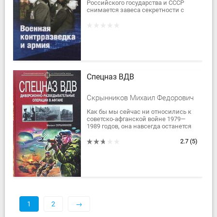
Российского государства и СССР
снимается завеса секретности с
некоторых сторон деятельности
военной контрразведки. В новом
ракурсе даются...
Спецназ ВДВ
Скрынников Михаил Федорович
Как бы мы сейчас ни относились к
советско-афганской войне 1979—
1989 годов, она навсегда останется
вписанной в светлую память
потомков, чему будут
2.7
(5)
способствовать книги,...
1
2
→