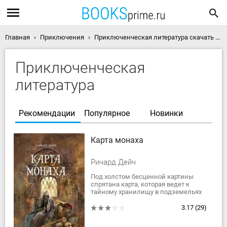
Главная
Приключения
Приключенческая литература скачать книги
Приключенческая
литература
Рекомендации
Популярное
Новинки
Карта монаха
Ричард Дейч
Под холстом бесценной картины
спрятана карта, которая ведет к
тайному хранили­щу в подземельях
Московского Кремля. В этом тайнике
среди прочих сокровищ нахо­дится...
3.17
(29)