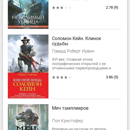
"Спешите на помощь. Умираем".
Прибыв на место, моряки
2.78
(9)
обнаруживают...
Соломон Кейн. Клинок
судьбы
Говард Роберт Ирвин
XVI век. Славная эпоха
географических открытий с ее
отчаянными первопроходцами и
бесчисленными опасностями вдали
от родной земли.
3.86
(5)
По неизведанным грозным морям,
по...
Меч тамплиеров
Пол Кристофер
Впервые на русском от автора