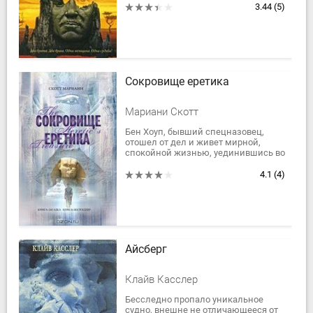
добросердечный фермер,
3.44
(5)
способный, однако, до...
Сокровище еретика
Мариани Скотт
Бен Хоуп, бывший спецназовец,
отошел от дел и живет мирной,
спокойной жизнью, уединившись во
французской провинции. Но
однажды его покой нарушает
4.1
(4)
телефонный звонок....
Айсберг
Клайв Касслер
Бесследно пропало уникальное
судно, внешне не отличающееся от