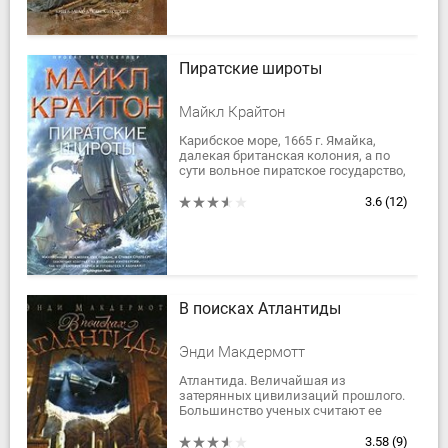
Пиратские широты
Майкл Крайтон
Карибское море, 1665 г. Ямайка,
далекая британская колония, а по
сути вольное пиратское государство,
противостоит могуществу испанской
империи.Жизнь морского
3.6
(12)
разбойника...
В поисках Атлантиды
Энди Макдермотт
Атлантида. Величайшая из
затерянных цивилизаций прошлого.
Большинство ученых считают ее
всего лишь античной легендой - но
археолог Нина Уайлд
3.58
(9)