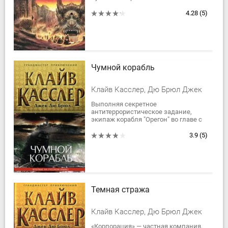
Большинство историков полагают,
что Опет - всего лишь легенда. Но
4.28
(5)
когда...
Чумной корабль
Клайв Касслер, Дю Брюл Джек
Выполняя секретное
антитеррористическое задание,
экипаж корабля "Орегон" во главе с
Хуаном Кабрильо встречает в море
круизный лайнер, на котором все
3.9
(5)
мертвы - и экипаж,...
Темная стража
Клайв Касслер, Дю Брюл Джек
«Корпорация» — частная компания,