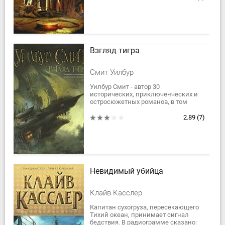
придерживается иного мнения....
Взгляд тигра
Смит Уилбур
Уилбур Смит - автор 30
исторических, приключенческих и
остросюжетных романов, в том
числе знаменитого "Седьмого
свитка". Его книги переведены на 27
2.89
(7)
языков. Их суммарный...
Невидимый убийца
Клайв Касслер
Капитан сухогруза, пересекающего
Тихий океан, принимает сигнал
бедствия. В радиограмме сказано: