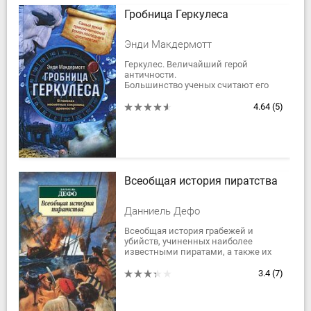
Гробница Геркулеса
Энди Макдермотт
Геркулес. Величайший герой
античности.
Большинство ученых считают его
лишь персонажем мифа, но
археолог Нина Уайлд, обнаружившая
4.64
(5)
руины древней цивилизации
атлантов,...
Всеобщая история пиратства
Данниель Дефо
Всеобщая история грабежей и
убийств, учиненных наиболее
известными пиратами, а также их
нравов, политики и правления со
времени их первого появления на
3.4
(7)
острове Провиденс...