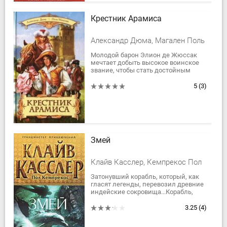
Крестник Арамиса
Александр Дюма, Магален Поль
Молодой барон Элион де Жюссак
мечтает добыть высокое воинское
звание, чтобы стать достойным
спутником своей возлюбленной —
прекрасной фрейлины герцогини
5
(3)
Бургундской —...
Змей
Клайв Касслер, Кемпрекос Пол
Затонувший корабль, который, как
гласят легенды, перевозил древние
индейские сокровища...Корабль,
который пытаются найти океанолог
Курт Остин и его партнер Нина.Они
3.25
(4)
уже...