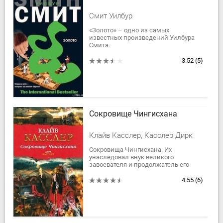
Смит Уилбур
«Золото» – одно из самых
известных произведений Уилбура
Смита.
Роман, положенный в основу
суперпопулярного фильма с
3.52
(5)
Роджером Муром и Джоном
Гилгудом в главных...
Сокровище Чингисхана
Клайв Касслер, Касслер Дирк
Сокровища Чингисхана. Их
унаследовал внук великого
завоевателя и продолжатель его
дела - гениальный полководец
Хубилай... Легенда гласит, что
4.55
(6)
сокровища были похоронены в...