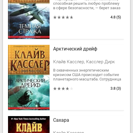
способная решить любую проблему
в сфере безопасности, — берет заказ
от американских спецслужб
разобраться со странными
4.8
(5)
пиратами,...
Арктический дрейф
Клайв Касслер, Касслер Дирк
В охваченных энергетическим
кризисом США происходит событие
планетарного масштаба. Сотрудница
Университета Вашингтона Лиза
Лейн совершает удивительное
3.8
(3)
открытие,...
Сахара