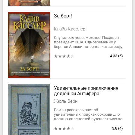
За борт!
Клайв Касслер
Случилось невозможное. Похищен
президент США. Одновременно у
берегов Аляски потерпел катастрофу
корабль с опасным химическим
грузом на борту. Если не отыскать
4.33
(6)
президента...
Удивительные приключения
дядюшки Антифера
Жюль Верн
Роман рассказывает об
удивительных поисках сокровищ, о
полных опасностей путешествиях по
далеким морям и неведомым
странам, о смелых и упорных людях,
3.8
(4)
романтиках,...