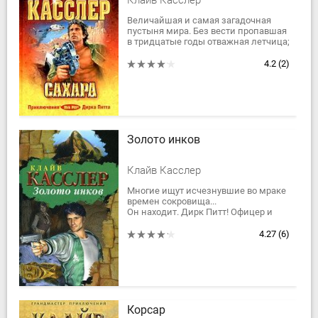
Клайв Касслер
Величайшая и самая загадочная
пустыня мира. Без вести пропавшая
в тридцатые годы отважная летчица;
исчезнувший в тумане броненосец с
золотым запасом Конфедерации
4.2
(2)
на...
Золото инков
Клайв Касслер
Многие ищут исчезнувшие во мраке
времен сокровища...
Он находит. Дирк Питт! Офицер и
джентльмен. Авантюрист и
романтик. Дон Кихот и Терминатор.
4.27
(6)
Суперпрофессионал...
Корсар