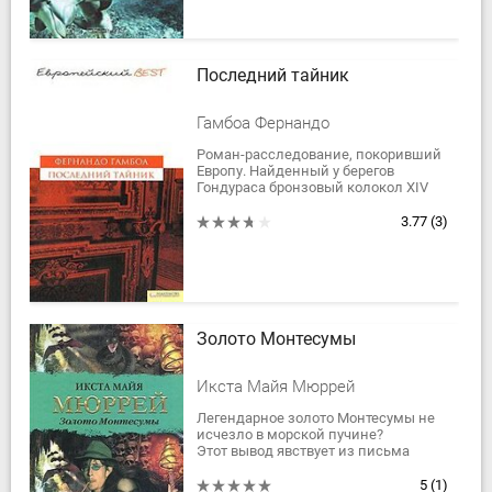
Последний тайник
Гамбоа Фернандо
Роман-расследование, покоривший
Европу. Найденный у берегов
Гондураса бронзовый колокол XIV
века заставляет инструктора по
дайвингу отправиться в полное
3.77
(3)
опасностей...
Золото Монтесумы
Икста Майя Мюррей
Легендарное золото Монтесумы не
исчезло в морской пучине?
Этот вывод явствует из письма
Антонио Медичи своему
племяннику - великому герцогу
5
(1)