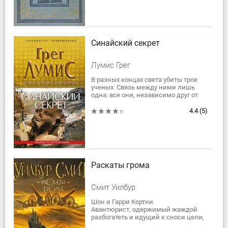
Синайский секрет
Лумис Грег
В разных концах света убиты трое
ученых. Связь между ними лишь
одна: все они, независимо друг от
друга, занимались исследованиями
в области неископаемого топлива.
4.4
(5)
Что...
Раскаты грома
Смит Уилбур
Шон и Гарри Кортни.
Авантюрист, одержимый жаждой
разбогатеть и идущий к сноси цели,
не выбирая средств, И мирный,