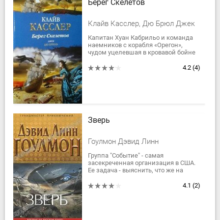
Берег Скелетов
Клайв Касслер, Дю Брюл Джек
Капитан Хуан Кабрильо и команда
наемников с корабля «Орегон»,
чудом уцелевшая в кровавой бойне
на реке Конго, принимают сигнал
бедствия с маленького судна,
4.2
(4)
попавшего...
Зверь
Гоулмон Дэвид Линн
Группа "Событие" - самая
засекреченная организация в США.
Ее задача - выяснить, что же на
самом деле скрывается за мифами
и легендами мировой истории,
4.1
(2)
которые не дают...