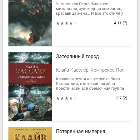
У Николаса Берга было все -
миллионы, судоходная компания,
красавица жена… И все это отнял у
него давний соперник, циничный
карьерист Дункан. Но настоящий
4.11
(7)
мужчина...
Затерянный город
Клайв Касслер, Кемпрекос Пол
Кровавая резня на островке близ
Шотландии, в которой погибла
практически вся съемочная группа
телешоу. Единственная уцелевшая
свидетельница рассказывает
3.7
(2)
нечто...
Потерянная империя