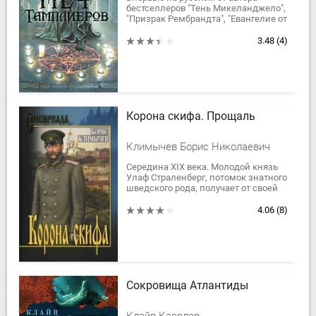
бестселлеров "Тень Микеланджело",
"Призрак Рембрандта", "Евангелие от
Люцифера". Интригующий сюжет,
старинная находка из сокровищ...
3.48
(4)
Корона скифа. Прощаль
Климычев Борис Николаевич
Середина XIX века. Молодой князь
Улаф Страленберг, потомок знатного
шведского рода, получает от своей
тетушки фамильную реликвию —
бронзовую пластину с
4.06
(8)
изображением...
Сокровища Атлантиды