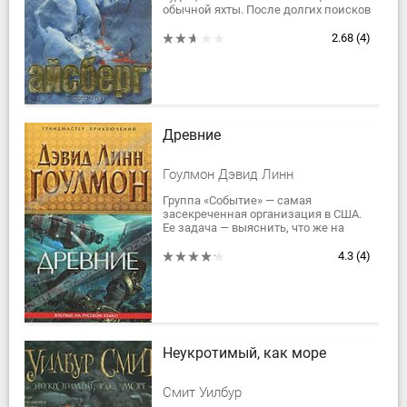
обычной яхты. После долгих поисков
обнаруживаются лишь обугленные
части... вмерзшие в колоссальную
2.68
(4)
массу...
Древние
Гоулмон Дэвид Линн
Группа «Событие» — самая
засекреченная организация в США.
Ее задача — выяснить, что же на
самом деле скрывается за мифами
и легендами мировой истории.
4.3
(4)
На...
Неукротимый, как море
Смит Уилбур