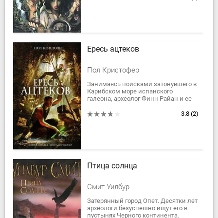
Козимо.
Но, где же...
Ересь ацтеков
Пол Кристофер
Занимаясь поисками затонувшего в
Карибском море испанского
галеона, археолог Финн Райан и ее
партнер лорд Билли Пилгрим
находят свидетельство об
3.8
(2)
утраченном ацтекском...
Птица солнца
Смит Уилбур
Затерянный город Опет. Десятки лет
археологи безуспешно ищут его в
пустынях Черного континента.