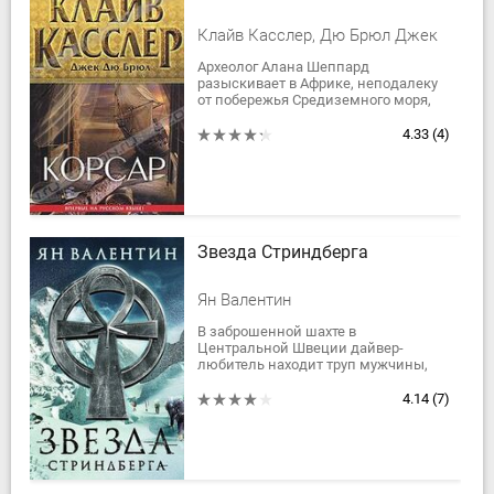
Клайв Касслер, Дю Брюл Джек
Археолог Алана Шеппард
разыскивает в Африке, неподалеку
от побережья Средиземного моря,
тайную базу знаменитого
средневекового пирата Сулеймана
4.33
(4)
аль-Джамы. По преданию, на...
Звезда Стриндберга
Ян Валентин
В заброшенной шахте в
Центральной Швеции дайвер-
любитель находит труп мужчины,
который погиб, как минимум, сто
лет назад. В руке мертвец судорожно
4.14
(7)
сжимает крест в форме...