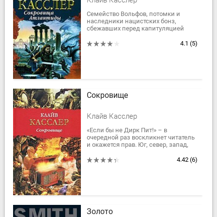
Клайв Касслер
Семейство Вольфов, потомки и
наследники нацистских бонз,
сбежавших перед капитуляцией
Германии в Латинскую Америку,
готовят на вывезенное ими “золото
4.1
(5)
партии” и...
Сокровище
Клайв Касслер
«Если бы не Дирк Пит!» – в
очередной раз воскликнет читатель
и окажется прав. Юг, север, запад,
восток, континенты, острова,
фьорды… Где только не пришлось
4.42
(6)
побывать...
Золото