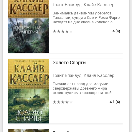
Грант Блэквуд, Клайв Касслер
Занимаясь дайвингом у берегов
Танзании, супруги Сэм и Реми Фарго
находят на дне океана колокол с
надписью «Офелия», испещренный
внутри ацтекскими символами.
4
(4)
Пытаясь...
Золото Спарты
Грант Блэквуд, Клайв Касслер
Тысячи лет назад две могучие
сверхдержавы древнего мира
схлестнулись в кровопролитной
войне, и бесценное сокровище было
затеряно во мраке истории. В 1800
4.1
(4)
году, во время...