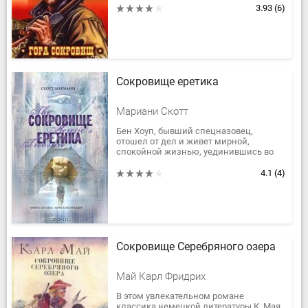
сокровища и выяснить, жив ли их
3.93
(6)
отец,...
Сокровище еретика
Мариани Скотт
Бен Хоуп, бывший спецназовец,
отошел от дел и живет мирной,
спокойной жизнью, уединившись во
французской провинции. Но однажды
его покой нарушает телефонный
4.1
(4)
звонок....
Сокровище Серебряного озера
Май Карл Фридрих
В этом увлекательном романе
классика немецкой литературы К. Мая