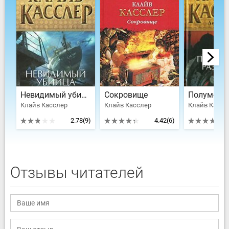
Невидимый убийца
Сокровище
Клайв Касслер
Клайв Касслер
2.78
(9)
4.42
(6)
Отзывы читателей