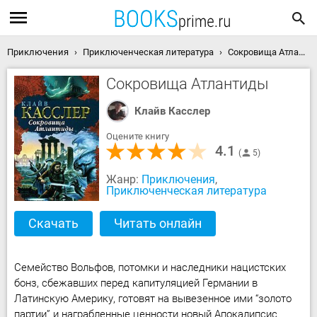
Приключения
Приключенческая литература
Сокровища Атлантиды скачать книгу
Сокровища Атлантиды
Клайв Касслер
Оцените книгу
4.1
5
Жанр:
Приключения
,
Приключенческая литература
Скачать
Читать онлайн
Семейство Вольфов, потомки и наследники нацистских
бонз, сбежавших перед капитуляцией Германии в
Латинскую Америку, готовят на вывезенное ими “золото
партии” и награбленные ценности новый Апокалипсис