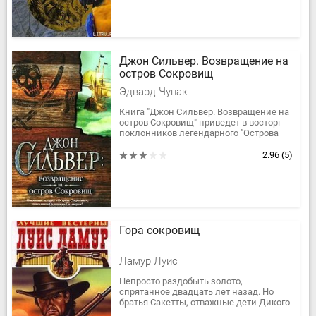
Джон Сильвер. Возвращение на
остров Сокровищ
Эдвард Чупак
Книга "Джон Сильвер. Возвращение на
остров Сокровищ" приведет в восторг
поклонников легендарного "Острова
Сокровищ", которые мечтают снова
встретиться с героями...
2.96
(5)
Гора сокровищ
Ламур Луис
Непросто раздобыть золото,
спрятанное двадцать лет назад. Но
братья Сакетты, отважные дети Дикого
Запада, полны решимости найти