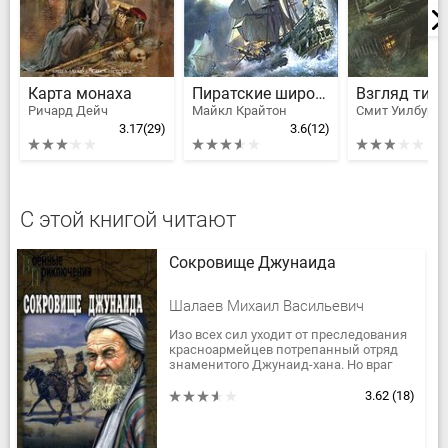
Карта монаха
Пиратские широты
Взгляд тигр
Ричард Дейч
Майкл Крайтон
Смит Уилбур
3.17
(29)
3.6
(12)
С этой книгой читают
Сокровище Джунаида
Шалаев Михаил Васильевич
Изо всех сил уходит от преследования
красноармейцев потрепанный отряд
знаменитого Джунаид-хана. Но враг
все ближе, а груз тяжел… И вот уже
пески пустыни укрывают...
3.62
(18)