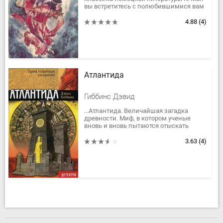
вы встретитесь с полюбившимися вам
киногероями: отважным индейцем
Виннету, с его друзьями и врагами.
4.88
(4)
Атлантида
Гиббинс Дэвид
...Атлантида. Величайшая загадка
древности. Миф, в котором ученые
вновь и вновь пытаются отыскать
зерно истины. Неужели покров тайны,
веками окутывавший Атлантиду,...
3.63
(4)