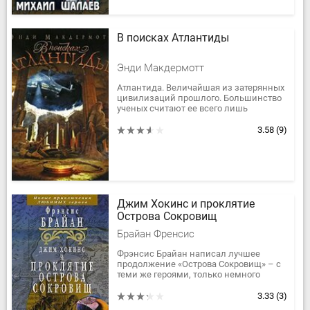
В поисках Атлантиды
Энди Макдермотт
Атлантида. Величайшая из затерянных
цивилизаций прошлого. Большинство
ученых считают ее всего лишь
античной легендой - но археолог Нина
Уайлд придерживается иного мнения....
3.58
(9)
Джим Хокинс и проклятие
Острова Сокровищ
Брайан Френсис
Фрэнсис Брайан написал лучшее
продолжение «Острова Сокровищ» – с
теми же героями, только немного
повзрослевшими и постаревшими, с
сохранением сюжетных линий, с
3.33
(3)
пиратами,...