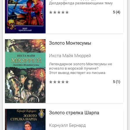
Делдерфилда развивающими тему
романа Р.Л. Стивенсона «Остров
Сокровищ». В них описываются жизнь
5
(4)
и...
Золото Монтесумы
Икста Майя Мюррей
Легендарное золото Монтесумы не
исчезло в морской пучине?
Этот вывод явствует из письма
Антонио Медичи своему племяннику -
великому герцогу Козимо.
5
(1)
Но, где же...
Золото стрелка Шарпа
Корнуэлл Бернард