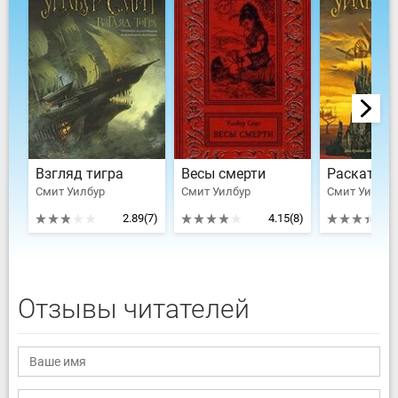
Взгляд тигра
Весы смерти
Раскаты г
Смит Уилбур
Смит Уилбур
Смит Уилбур
2.89
(7)
4.15
(8)
Отзывы читателей