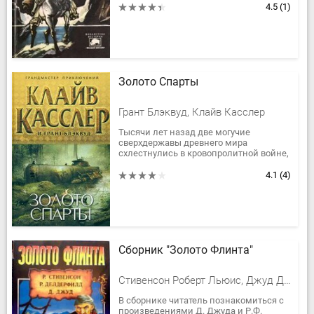
читателю о фильме, снятом по его...
4.5
(1)
Золото Спарты
Грант Блэквуд, Клайв Касслер
Тысячи лет назад две могучие
сверхдержавы древнего мира
схлестнулись в кровопролитной войне,
и бесценное сокровище было затеряно
во мраке истории. В 1800 году, во
4.1
(4)
время...
Сборник "Золото Флинта"
Стивенсон Роберт Льюис, Джуд Деннис, Делдерфилд Рональд Фредерик
В сборнике читатель познакомиться с
произведениями Д. Джуда и Р.Ф.