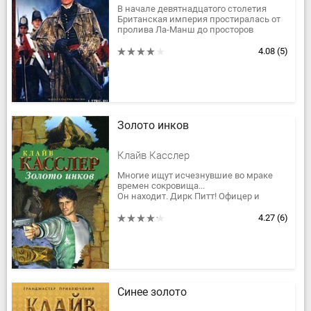
В начале девятнадцатого столетия
Британская империя простиралась от
пролива Ла-Манш до просторов
Индийского океана. Одним из солдат,
строителей империи, человеком,...
4.08
(5)
Золото инков
Клайв Касслер
Многие ищут исчезнувшие во мраке
времен сокровища...
Он находит. Дирк Питт! Офицер и
джентльмен. Авантюрист и романтик.
Дон Кихот и Терминатор.
4.27
(6)
Суперпрофессионал...
Синее золото