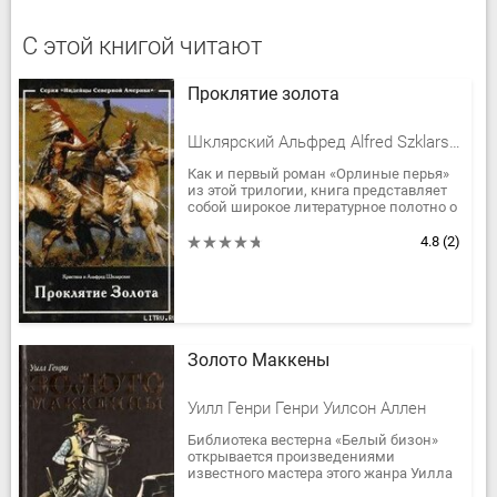
С этой книгой читают
Проклятие золота
Шклярский Альфред Alfred Szklarski, Шклярская Кристина
Как и первый роман «Орлиные перья»
из этой трилогии, книга представляет
собой широкое литературное полотно о
жизни индейцев Северной Америки. В
книге много батальных...
4.8
(2)
Золото Маккены
Уилл Генри Генри Уилсон Аллен
Библиотека вестерна «Белый бизон»
открывается произведениями
известного мастера этого жанра Уилла
Генри. Название книги сразу напомнит