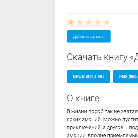
Добавить отзыв
Скачать книгу «
EPUB
FB2
(605.1 КБ)
(550.
О книге
В жизни порой так не хватае
ярких эмоций. Можно пустить
приключений, а другое – под
эмоции, вполне приемлемый