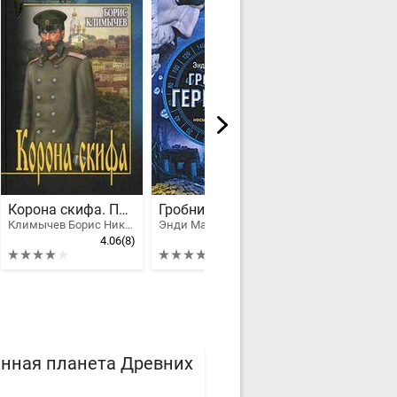
Корона скифа. Прощаль
Гробница Геркулеса
Климычев Борис Николаевич
Энди Макдермотт
Данниель Дефо
4.06
(8)
4.64
(5)
янная планета Древних