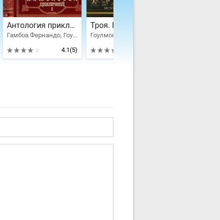
Антология приключений-2. Компиляция. Книги 1-14
Троя. Повелитель Серебряного лука
Гамбоа Фернандо, Гоулмон Дэвид Линн, Хэммонд Иннес, Мэри Элизабет Брэддон, Ферри Габриэль, Буссенар Луи Анри, Беар Гриллс, Шоулз Линн, Джек Лондон, Дэвид Гилман, Анри-Эмиль Шевалье
Гоулмон Дэвид Линн
Гоулмон Дэви
4.1
(5)
4.67
(3)