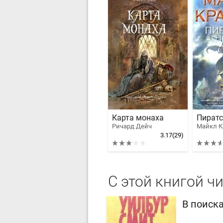
Карта монаха
Пират
Ричард Дейч
Майкл К
3.17
(29)
С этой книгой ч
В поиск