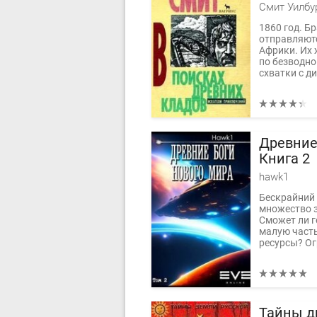
Смит Уилбу
1860 год. Б
отправляютс
Африки. Их 
по безводно
схватки с ди
Древние
Книга 2
hawk1
Бескрайний 
множество з
Сможет ли г
малую часть
ресурсы? Ог
Тайны д