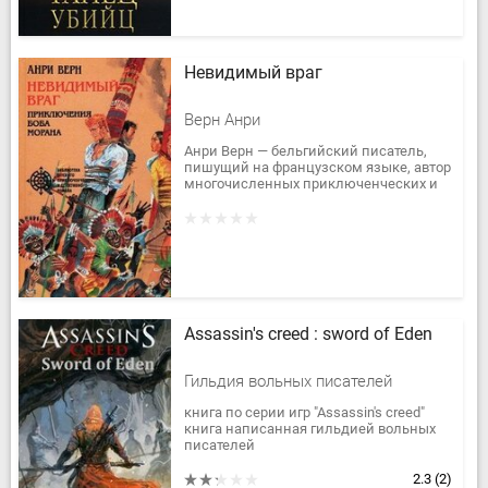
Невидимый враг
Верн Анри
Анри Верн — бельгийский писатель,
пишущий на французском языке, автор
многочисленных приключенческих и
фантастических романов (всего под
разными псевдонимами...
Assassin's сreed : sword of Eden
Гильдия вольных писателей
книга по серии игр "Assassin's creed"
книга написанная гильдией вольных
писателей
2.3
(2)