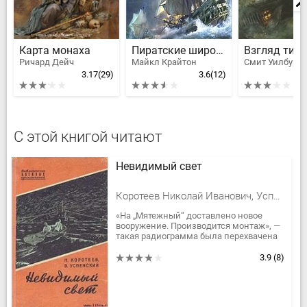
Карта монаха
Пиратские широты
Взгляд тигр
Ричард Дейч
Майкл Крайтон
Смит Уилбур
3.17
(29)
3.6
(12)
С этой книгой читают
Невидимый свет
Коротеев Николай Иванович, Успенский Владимир Дмитриевич
«На „Мятежный“ доставлено новое
вооружение. Производится монтаж», —
такая радиограмма была перехвачена
нашими связистами. Передавала
радиограмму неизвестная станция...
3.9
(8)