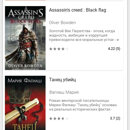
Assassin's creed : Black flag
Oliver Bowden
Золотой Век Пиратства - эпоха, когда
жадность, амбиции и коррупция
превосходили все моральные устои - и
отважный молодой капитан, Эдвард
Кенуэй, сумел прославиться...
4.22
(5)
Танец убийц
Фагиаш Мария
Роман венгерской писательницы
Марии Фагиаш "Танец убийц" основан
на реальных исторических фактах -
низвержение династии Обреновичей,
убийство последнего наследника...
3.7
(2)