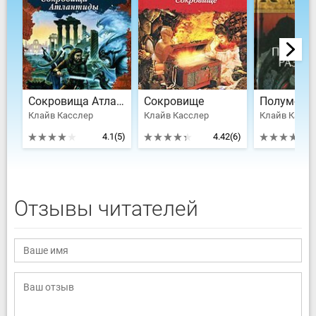
Сокровища Атлантиды
Сокровище
Клайв Касслер
Клайв Касслер
4.1
(5)
4.42
(6)
Отзывы читателей