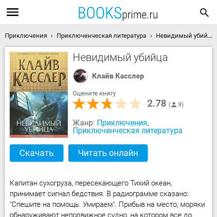
Приключения
Приключенческая литература
Невидимый убийца скачать книгу
Невидимый убийца
Клайв Касслер
Оцените книгу
2.78
9
Жанр:
Приключения
,
Приключенческая литература
Скачать
Читать онлайн
Капитан сухогруза, пересекающего Тихий океан,
принимает сигнал бедствия. В радиограмме сказано:
"Спешите на помощь. Умираем". Прибыв на место, моряки
обнаруживают неподвижное судно, на котором все до