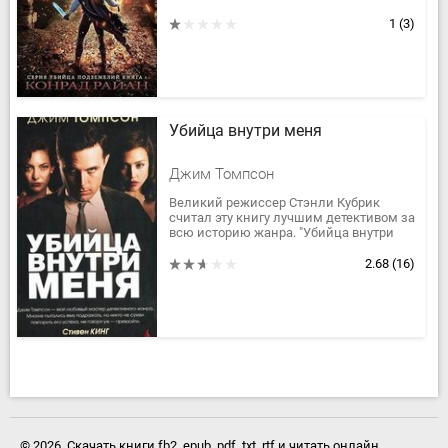
человечества висит на волоске.
Появление страшного чудовища
1
(3)
Раекаста привело к...
Убийца внутри меня
Джим Томпсон
Великий режиссер Стэнли Кубрик
считал эту книгу лучшим детективом за
всю историю жанра. "Убийца внутри
меня" - знаменитый роман Джима
Томпсона, современного классика,...
2.68
(16)
© 2026. Скачать книги fb2, epub, pdf, txt, rtf и читать онлайн.