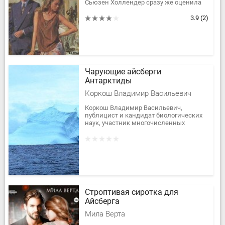
Сьюзен Холлендер сразу же оценила
по достоинству. Но для нее оказалось
тайной, почему человек,...
3.9
(2)
Чарующие айсберги
Антарктиды
Коркош Владимир Васильевич
Коркош Владимир Васильевич,
публицист и кандидат биологических
наук, участник многочисленных
научно-поисковых экспедиций в
Мировом океане, в том числе и у
берегов...
Строптивая сиротка для
Айсберга
Мила Верта