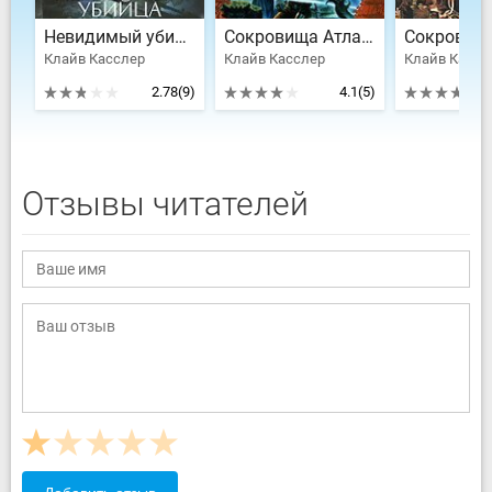
Невидимый убийца
Сокровища Атлантиды
Сокровищ
Клайв Касслер
Клайв Касслер
Клайв Кассл
2.78
(9)
4.1
(5)
Отзывы читателей