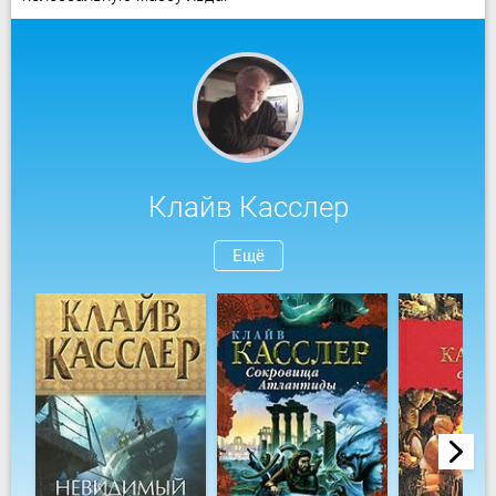
Клайв Касслер
Ещё