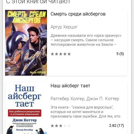
С этой книгой читают
Смерть среди айсбергов
Артур Херцог
Древние называли его «орка оркинус»
– несущая смерть. Самое сильное
теплокровное животное на Земле –
касатка – обладает уникальной
памятью и может вспомнить
5
(5)
обидчика...
Наш айсберг тает
Ратгебер Холгер, Джон П. Коттер
Эта книга - "сказка для взрослых",
которые не хотят меняться и
признавать свои ошибки. Для тех, кто
видит только "вершину айсберга",
отрицая реальное положение дел....
2.82
(17)