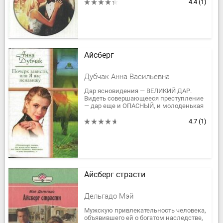
светской хроники. Свое уединение...
4.4
(1)
Айсберг
Дубчак Анна Васильевна
Дар ясновидения — ВЕЛИКИЙ ДАР.
Видеть совершающееся преступление
— дар еще и ОПАСНЫЙ, и молоденькая
учительница музыки ПРЕКРАСНО об
этом знает, — но все равно...
4.7
(1)
Айсберг страсти
Дельгадо Мэй
Мужскую привлекательность человека,
объявившего ей о богатом наследстве,