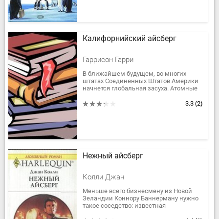
Калифорнийский айсберг
Гаррисон Гарри
В ближайшем будущем, во многих
штатах Соединенных Штатов Америки
начнется глобальная засуха. Атомные
буксиры буксируют шесть миллиардов
тонн айсбергов из Антарктиды,...
3.3
(2)
Нежный айсберг
Колли Джан
Меньше всего бизнесмену из Новой
Зеландии Коннору Баннерману нужно
такое соседство: известная
телеведущая, к тому же обозреватель