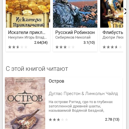
Искатели приключений
Русский Робинзон
Никулин Игорь Владимирович
Сибиряков Николай
Дюпри Леонар
2.64
(34)
3.1
(10)
С этой книгой читают
Остров
Дуглас Престон & Линкольн Чайлд
На острове Рэггид, где-то в глубинах
затопленной древней шахты,
называемой Водяной Бездной,
хранятся несметные сокровища,
спрятанные здесь знаменитым
2.78
(13)
пиратом XVII века....