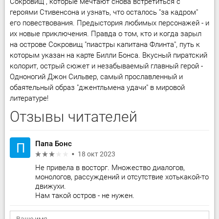
Сокровищ", которые мечтают снова встретиться с
героями Стивенсона и узнать, что осталось "за кадром"
его повествования. Предыстория любимых персонажей - и
их новые приключения. Правда о том, кто и когда зарыл
на острове Сокровищ "пиастры капитана Флинта", путь к
которым указан на карте Билли Бонса. Вкусный пиратский
колорит, острый сюжет и незабываемый главный герой -
Одноногий Джон Сильвер, самый прославленный и
обаятельный образ "джентльмена удачи" в мировой
литературе!
Отзывы читателей
Папа Бонс
П
18 окт 2023
Не привела в восторг. Множество диалогов,
монологов, рассуждений и отсутствие хотькакой-то
движухи.
Нам такой остров - не нужен.