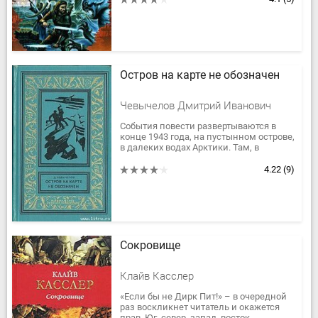
партии” и...
Остров на карте не обозначен
Чевычелов Дмитрий Иванович
События повести развертываются в
конце 1943 года, на пустынном острове,
в далеких водах Арктики. Там, в
подземных лабиринтах, фашисты
создают обширный тайник. Работают...
4.22
(9)
Сокровище
Клайв Касслер
«Если бы не Дирк Пит!» – в очередной
раз воскликнет читатель и окажется
прав. Юг, север, запад, восток,