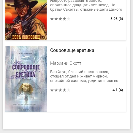
Непросто раздобыть золото,
спрятанное двадцать лет назад. Но
братья Сакетты, отважные дети Дикого
Запада, полны решимости найти
сокровища и выяснить, жив ли их
3.93
(6)
отец,...
Сокровище еретика
Мариани Скотт
Бен Хоуп, бывший спецназовец,
отошел от дел и живет мирной,
спокойной жизнью, уединившись во
французской провинции. Но однажды
его покой нарушает телефонный
4.1
(4)
звонок....