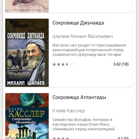
Сокровище Джунаида
Шалаев Михаил Васильевич
Изо всех сил уходит от преследования
красноармейцев потрепанный отряд
знаменитого Джунаид-хана. Но враг
все ближе, а груз тяжел… И вот уже
пески пустыни укрывают...
3.62
(18)
Сокровища Атлантиды
Клайв Касслер
Семейство Вольфов, потомки и
наследники нацистских бонз,
сбежавших перед капитуляцией
Германии в Латинскую Америку,
готовят на вывезенное ими “золото
4.1
(5)