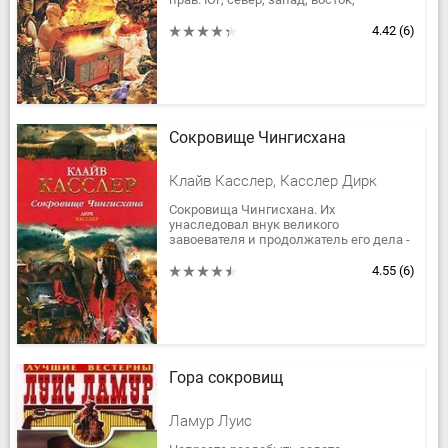
континенты, острова, фьорды… Где
только не пришлось побывать...
4.42
(6)
Сокровище Чингисхана
Клайв Касслер, Касслер Дирк
Сокровища Чингисхана. Их
унаследовал внук великого
завоевателя и продолжатель его дела -
гениальный полководец Хубилай...
Легенда гласит, что сокровища были
4.55
(6)
похоронены в...
Гора сокровищ
Ламур Луис