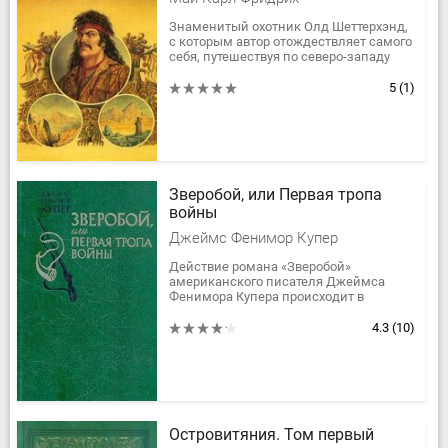
Знаменитый охотник Олд Шеттерхэнд,
с которым автор отождествляет самого
себя, путешествуя по северо-западу
Мексики, сталкивается с бандой
ловких мошенников. Вместе со...
5
(1)
Зверобой, или Первая тропа
войны
Джеймс Фенимор Купер
Действие романа «Зверобой»
американского писателя Джеймса
Фенимора Купера происходит в
сороковых годах XVIII века, во времена
освоения европейскими
4.3
(10)
колонизаторами...
Островитяния. Том первый