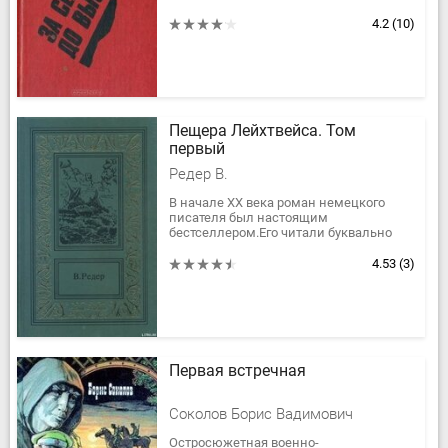
только кровное братство, но и братство
боевое. Фронтовая разведка и...
4.2
(10)
Пещера Лейхтвейса. Том
первый
Редер В.
В начале XX века роман немецкого
писателя был настоящим
бестселлером.Его читали буквально
все — и аристократы, и интеллигенты, и
простой люд.Произведение это —
4.53
(3)
настоящая...
Первая встречная
Соколов Борис Вадимович
Остросюжетная военно-