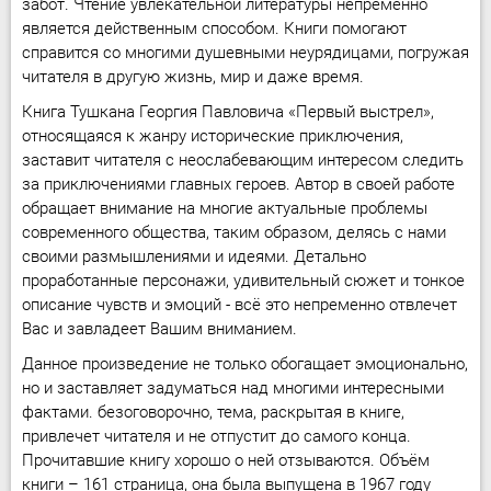
забот. Чтение увлекательной литературы непременно
является действенным способом. Книги помогают
справится со многими душевными неурядицами, погружая
читателя в другую жизнь, мир и даже время.
Книга Тушкана Георгия Павловича «Первый выстрел»,
относящаяся к жанру исторические приключения,
заставит читателя с неослабевающим интересом следить
за приключениями главных героев. Автор в своей работе
обращает внимание на многие актуальные проблемы
современного общества, таким образом, делясь с нами
своими размышлениями и идеями. Детально
проработанные персонажи, удивительный сюжет и тонкое
описание чувств и эмоций - всё это непременно отвлечет
Вас и завладеет Вашим вниманием.
Данное произведение не только обогащает эмоционально,
но и заставляет задуматься над многими интересными
фактами. безоговорочно, тема, раскрытая в книге,
привлечет читателя и не отпустит до самого конца.
Прочитавшие книгу хорошо о ней отзываются. Объём
книги – 161 страница, она была выпущена в 1967 году