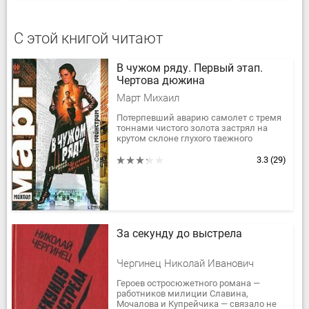
С этой книгой читают
В чужом ряду. Первый этап.
Чертова дюжина
Март Михаил
Потерпевший аварию самолет с тремя
тоннами чистого золота застрял на
крутом склоне глухого таежного
участка, где не ступала нога человека.
На поиски бесценного груза...
3.3
(29)
За секунду до выстрела
Чергинец Николай Иванович
Героев остросюжетного романа —
работников милиции Славина,
Мочалова и Купрейчика — связало не