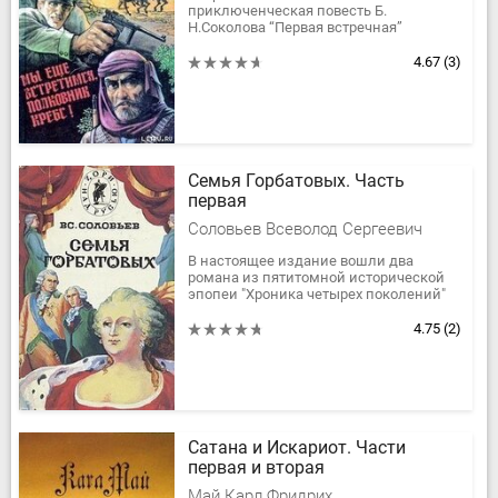
приключенческая повесть Б.
Н.Соколова “Первая встречная”
написана в 60-е годы и повествует о
трудной и опасной борьбе советских
4.67
(3)
чекистов с...
Семья Горбатовых. Часть
первая
Соловьев Всеволод Сергеевич
В настоящее издание вошли два
романа из пятитомной исторической
эпопеи "Хроника четырех поколений"
Вс. Соловьева (1849-1903). Романы о
Горбатовых охватывают большую...
4.75
(2)
Сатана и Искариот. Части
первая и вторая
Май Карл Фридрих