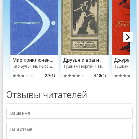
Мир приключений 1968 № 14
Друзья и враги Анатолия Русакова
Джура
Кир Булычев, Рысс Евгений Самойлович, Тушкан Георгий Павлович, Ляпунов Борис Валерианович, Коротеев Николай Иванович, Пашинин В., Брандис Евгений Павлович, Абрамов Александр Иванович, Абрамов Сергей Александрович, Зубков Борис Васильевич, Муслин Евгений Салимович, Багряк Павел, Подколзин Игорь, Владимир Борисович Казаков, Бахтамов Рафаил, Мугуев Хаджи-Мурат Магометович, Иванов-Леонов Валентин, Горцев А., Спектор М. Б., Полонский Л.
Тушкан Георгий Павлович
2.7
(1)
4.18
(4)
Отзывы читателей