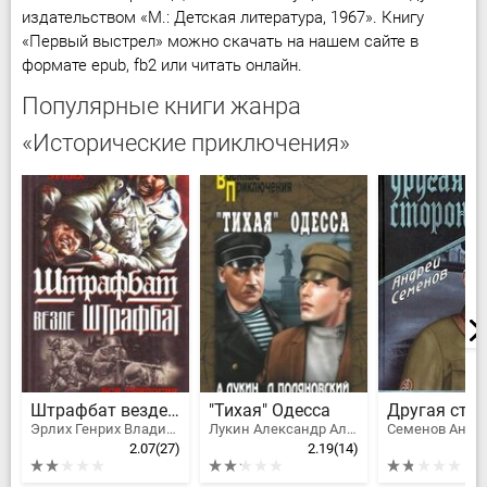
издательством «М.: Детская литература, 1967». Книгу
«Первый выстрел» можно скачать на нашем сайте в
формате epub, fb2 или читать онлайн.
Популярные книги жанра
«Исторические приключения»
Штрафбат везде штрафбат. Вся трилогия о русском штрафнике Вермахта
"Тихая" Одесса
Другая сто
Эрлих Генрих Владимирович
Лукин Александр Александрович, Поляновский Дмитрий Иоганович
2.07
(27)
2.19
(14)