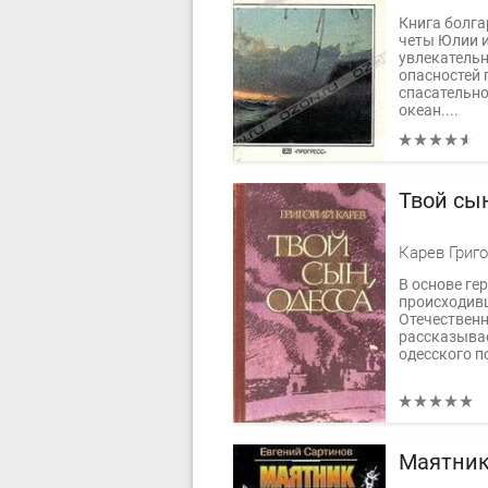
Книга болга
четы Юлии и
увлекательн
опасностей 
спасательно
океан....
Твой сы
Карев Григ
В основе ге
происходивш
Отечественн
рассказывае
одесского п
Маятник