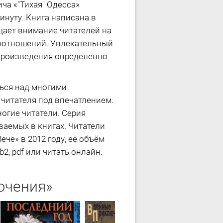
ча «"Тихая" Одесса»
инуту. Книга написана в
щает внимание читателей на
моотношений. Увлекательный
произведения определенно
ться над многими
 читателя под впечатлением.
огие читатели. Серия
ваемых в книгах. Читатели
че» в 2012 году, её объём
2, pdf или читать онлайн.
ючения»