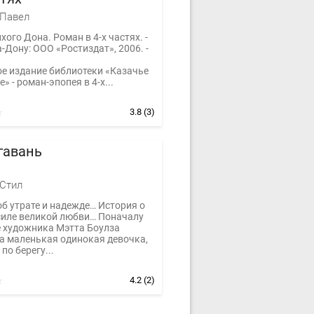
 Павел
хого Дона. Роман в 4-х частях. -
-Дону: ООО «Ростиздат», 2006. -
е издание библиотеки «Казачье
» - роман-эпопея в 4-х...
3.8
(3)
гавань
Стил
б утрате и надежде… История о
силе великой любви… Поначалу
 художника Мэтта Боулза
а маленькая одинокая девочка,
по берегу...
4.2
(2)