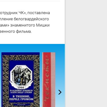
отрудник ЧК», поставлена
тупление белогвардейского
иками» знаменитого Мишки
венного фильма.