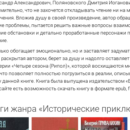
сандр Александрович, Поляновского Дмитрия Иоганови
ительно, что не захочется откладывать чтение ни на м
ения. Вложив душу в своей произведение, автор обра
кие проблемы, пытается решить важные вопросы взаи
ние обстановки и детально проработанные персонажи 
ние.
ько обогащает эмоционально, но и заставляет задума
 раскрытая автором, берет за душу и надолго оставляет
ерии «Четыре сезона (Рипол)», которой восхищаются мн
что позволяет полностью погрузиться в реалии, описы
данной книге. Книга была выпущена издательством «Ве
сайте есть возможность скачать книгу в формате epub, fb
ги жанра «Исторические прикл