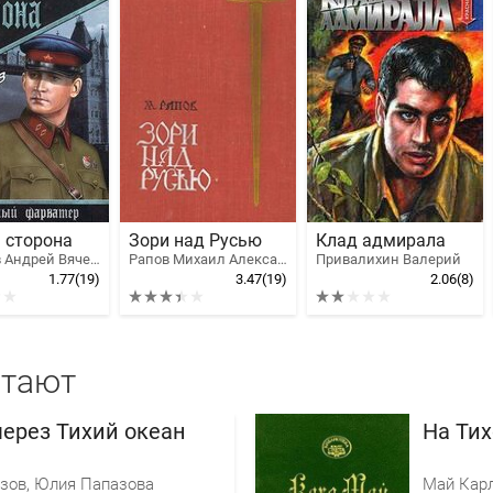
 сторона
Зори над Русью
Клад адмирала
Семенов Андрей Вячеславович
Рапов Михаил Александрович
Привалихин Валерий
1.77
(19)
3.47
(19)
2.06
(8)
итают
через Тихий океан
На Ти
зов, Юлия Папазова
Май Кар