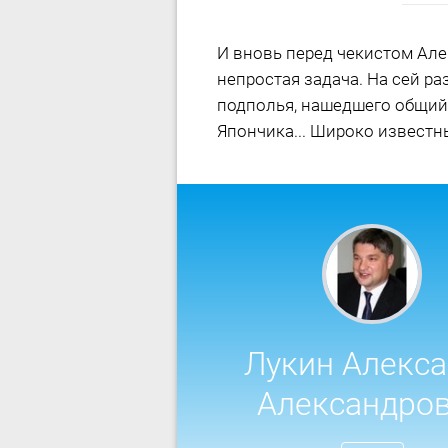
И вновь перед чекистом Але
непростая задача. На сей ра
подполья, нашедшего общий
Япончика... Широко извест
Лукин Алекс
Александро