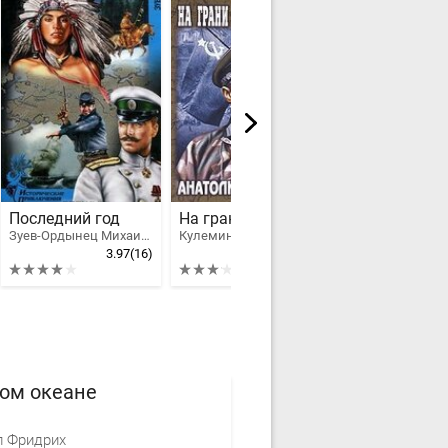
Последний год
На грани апокалипсиса
Секира и ме
Зуев-Ордынец Михаил Ефимович
Кулемин Анатолий Владимирович
3.97
(16)
3.17
(3)
хом океане
л Фридрих