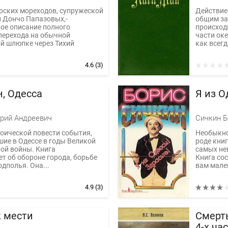
рских мореходов, супружеской
Действие
 Дончо Папазовых,-
общим за
ое описание полного
происход
перехода на обычной
части оке
й шлюпке через Тихий
как всегда
4.6
(3)
н, Одесса
Я из О
орий Андреевич
Сичкин Б
роической повести события,
Необыкно
ие в Одессе в годы Великой
роде книг
ой войны. Книга
самых не
т об обороне города, борьбе
Книга сос
одполья. Она...
вам мален
4.9
(3)
 мести
Смерть
4-х ча