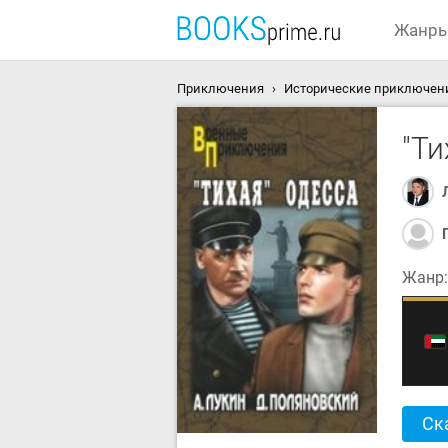
Жанр
Приключения
Исторические приключен
"Ти
Жанр
Ск