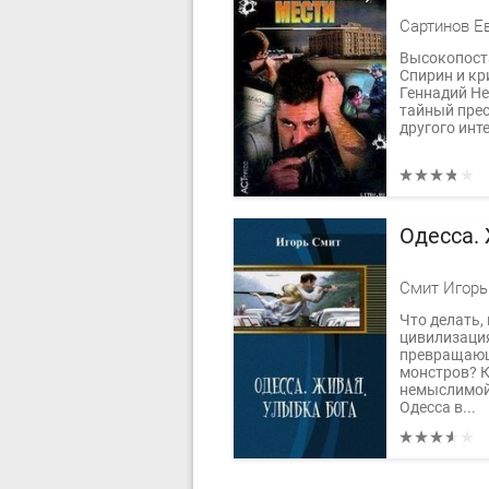
Сартинов Е
Высокопост
Спирин и к
Геннадий Н
тайный прес
другого инт
Одесса.
Смит Игорь
Что делать,
цивилизаци
превращающ
монстров? К
немыслимой
Одесса в...