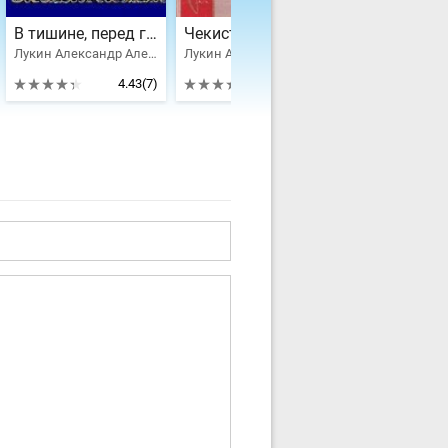
В тишине, перед громом
Чекисты. Книга 1
Лукин Александр Александрович, Ишимов Владимир Николаевич
Лукин Александр Александрович, Дроздов Владимир, Марченко А. А., Поляновский Д., Розен А., Еев А.
4.43
(7)
4
(2)