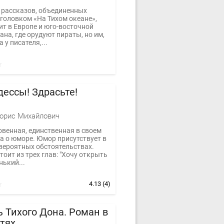
 рассказов, объединенных
головком «На Тихом океане»,
ит в Европе и юго-восточной
ана, где орудуют пираты, но им,
 у писателя,...
дессы! Здрасьте!
орис Михайлович
венная, единственная в своем
а о юморе. Юмор присутствует в
вероятных обстоятельствах.
тоит из трех глав: "Хочу открыть
ький...
4.13
(4)
 Тихого Дона. Роман в
стях