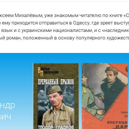
ксеем Михалёвым, уже знакомым читателю по книге «С
з ему приходится отправиться в Одессу, где зреет выс
 язык и с украинскими националистами, и с «наследн
ный роман, положенный в основу популярного художест
андр
вич