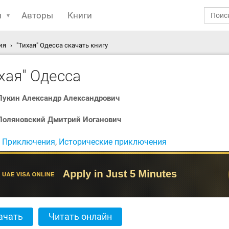
ы
Авторы
Книги
ия
"Тихая" Одесса скачать книгу
хая" Одесса
Лукин Александр Александрович
Поляновский Дмитрий Иоганович
:
Приключения
,
Исторические приключения
ачать
Читать онлайн