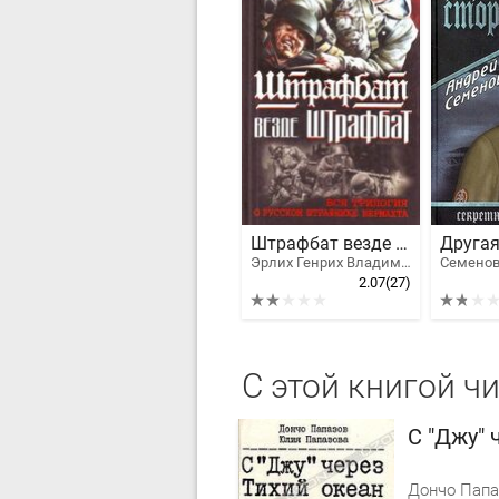
Штрафбат везде штрафбат. Вся трилогия о русском штрафнике Вермахта
Другая
Эрлих Генрих Владимирович
2.07
(27)
С этой книгой ч
С "Джу" 
Дончо Папа