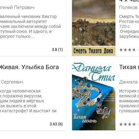
вгений Петрович
Поляков
авленный чиновник Виктор
Смерть Ти
риминальный авторитет
Ростов-на
ечаев заключили между собой
720 с.
тупный союз. И одного, и
Очередно
ересуют только...
зарубежье
3.8
(1)
 Живая. Улыбка Бога
Тихая 
 Сергеевич
Даниэла 
 когда человеческая
История о
я поражена вирусом,
великой 
им людей в мёртвых
внимание
ак выжить в этой
привлекл
 катастрофе? И выстоит ли
гулявшая 
3.63
(6)