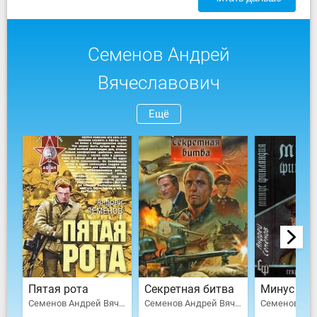
Семенов Андрей
Вячеславович
Ещё
Пятая рота
Секретная битва
Минус Фи
Семенов Андрей Вячеславович
Семенов Андрей Вячеславович