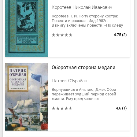
Коротеев Николай Иванович
Коротеев Н. И. По ту сторону костра:
Повести и рассказ. Изд.1982г.
В книгу включены повести: «По следу
упие» — о тружениках тайги, о
расследовании работниками...
4.75
(2)
Оборотная сторона медали
Патрик О'Брайан
Вернувшись в Англию, Джек Обри
переживает худший период своей
жизни. Ему предъявляют
сфабрикованное обвинение в
мошенничестве на рынке ценных
4.6
(1)
бумаг, приговаривают к...