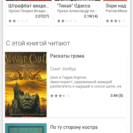
Штрафбат везде штрафбат. Вся трилогия о русском штрафнике Вермахта
"Тихая" Одесса
Зори над Р
Эрлих Генрих Владимирович
Лукин Александр Александрович, Поляновский Дмитрий Иоганович
2.07
(27)
2.19
(14)
С этой книгой читают
Раскаты грома
Смит Уилбур
Шон и Гарри Кортни.
Авантюрист, одержимый жаждой
разбогатеть и идущий к сноси цели, не
выбирая средств, И мирный,
добросердечный фермер, способный,
3.44
(5)
однако, до...
По ту сторону костра