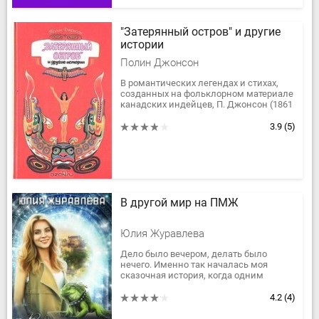
"Затерянный остров" и другие
истории
Полин Джонсон
В романтических легендах и стихах,
созданных на фольклорном материале
канадских индейцев, П. Джонсон (1861
- 1913), ирокезка по происхождению,
прославляет мир и единство...
3.9
(5)
В другой мир на ПМЖ
Юлия Журавлева
Дело было вечером, делать было
нечего. Именно так началась моя
сказочная история, когда одним
погожим весенним вечером в обычной
московской квартире я решила
4.2
(4)
вызвать...