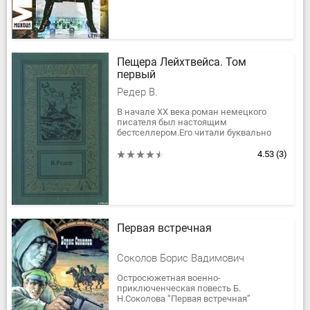
Пещера Лейхтвейса. Том
первый
Редер В.
В начале XX века роман немецкого
писателя был настоящим
бестселлером.Его читали буквально
все — и аристократы, и интеллигенты, и
простой люд.Произведение это —
4.53
(3)
настоящая...
Первая встречная
Соколов Борис Вадимович
Остросюжетная военно-
приключенческая повесть Б.
Н.Соколова “Первая встречная”
написана в 60-е годы и повествует о