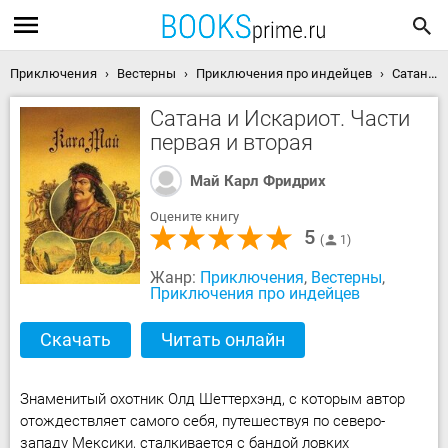
Приключения
Вестерны
Приключения про индейцев
Сатана и Искариот. Части первая и вторая скачать книгу
Сатана и Искариот. Части
первая и вторая
Май Карл Фридрих
Оцените книгу
5
1
Жанр:
Приключения
,
Вестерны
,
Приключения про индейцев
Скачать
Читать онлайн
Знаменитый охотник Олд Шеттерхэнд, с которым автор
отождествляет самого себя, путешествуя по северо-
западу Мексики, сталкивается с бандой ловких