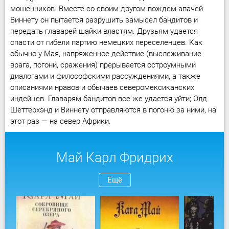
мошенников. Вместе со своим другом вождем апачей
Виннету он пытается разрушить замысел бандитов и
передать главарей шайки властям. Друзьям удается
спасти от гибели партию немецких переселенцев. Как
обычно у Мая, напряженное действие (выслеживание
врага, погони, сражения) прерывается остроумными
диалогами и философскими рассуждениями, а также
описаниями нравов и обычаев северомексиканских
индейцев. Главарям бандитов все же удается уйти; Олд
Шеттерхэнд и Виннету отправляются в погоню за ними, на
этот раз — на север Африки.
Май Карл Фридрих
Ещё