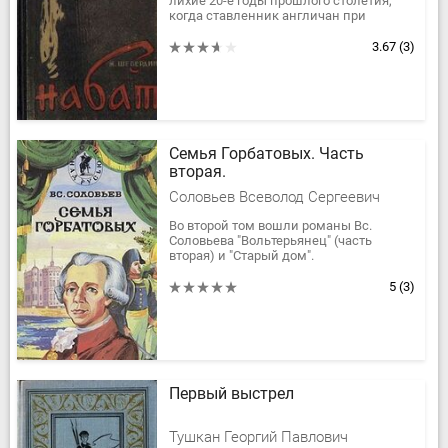
лихие 20-е годы прошлого столетия,
когда ставленник англичан при
поддержке местных
контрреволюционных сил турецкий
3.67
(3)
генерал...
Семья Горбатовых. Часть
вторая.
Соловьев Всеволод Сергеевич
Во второй том вошли романы Вс.
Соловьева "Вольтерьянец" (часть
вторая) и "Старый дом".
5
(3)
Первый выстрел
Тушкан Георгий Павлович