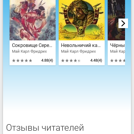
Сокровище Серебряного озера
Невольничий караван
Чёрный М
Май Карл Фридрих
Май Карл Фридрих
Май Карл Фр
4.88
(4)
4.48
(4)
Отзывы читателей