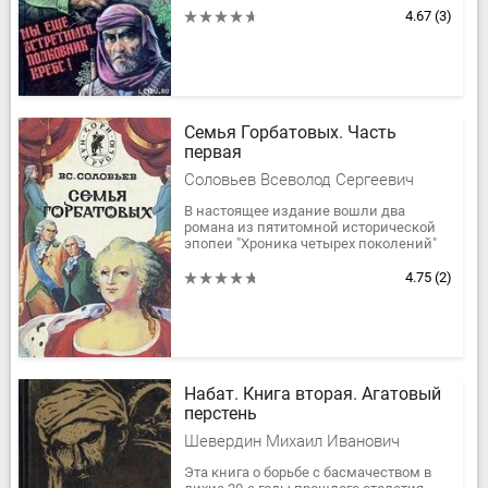
трудной и опасной борьбе советских
4.67
(3)
чекистов с...
Семья Горбатовых. Часть
первая
Соловьев Всеволод Сергеевич
В настоящее издание вошли два
романа из пятитомной исторической
эпопеи "Хроника четырех поколений"
Вс. Соловьева (1849-1903). Романы о
Горбатовых охватывают большую...
4.75
(2)
Набат. Книга вторая. Агатовый
перстень
Шевердин Михаил Иванович
Эта книга о борьбе с басмачеством в