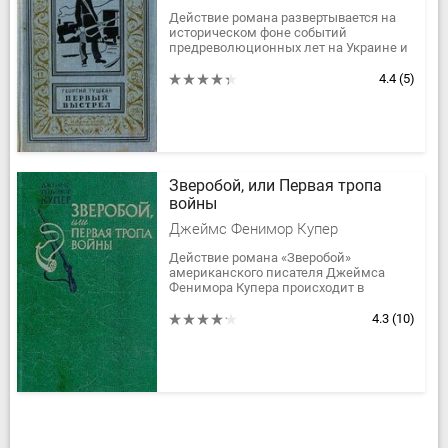
Действие романа развертывается на
историческом фоне событий
предреволюционных лет на Украине и
гражданской войны в Крыму. Но он не
является документальной
4.4
(5)
исторической...
Зверобой, или Первая тропа
войны
Джеймс Фенимор Купер
Действие романа «Зверобой»
американского писателя Джеймса
Фенимора Купера происходит в
сороковых годах XVIII века, во времена
освоения европейскими
4.3
(10)
колонизаторами...