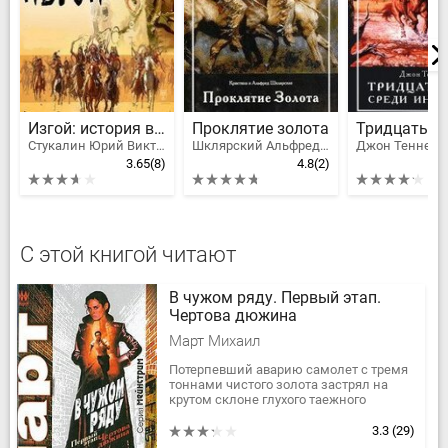
Изгой: история воина
Проклятие золота
Стукалин Юрий Викторович
Шклярский Альфред Alfred Szklarski, Шклярская Кристина
Джон Теннер
3.65
(8)
4.8
(2)
С этой книгой читают
В чужом ряду. Первый этап.
Чертова дюжина
Март Михаил
Потерпевший аварию самолет с тремя
тоннами чистого золота застрял на
крутом склоне глухого таежного
участка, где не ступала нога человека.
На поиски бесценного груза...
3.3
(29)