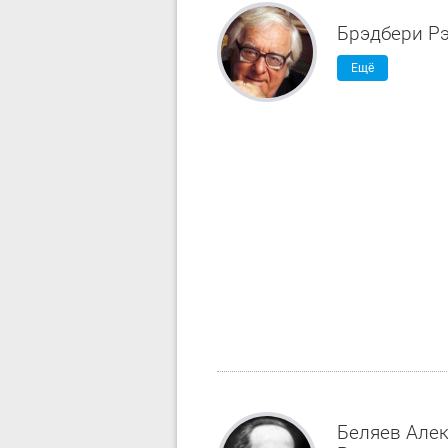
Брэдбери Рэ
Ещё
Беляев Але