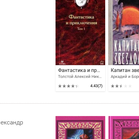
Фантастика и приключения. Том 1
Толстой Алексей Николаевич, Ефремов Иван Антонович, Беляев Александр Романович, Пикуль Валентин Саввич, Одоевский Владимир Федорович, Грин Александр Степанович, Валерий Брюсов, Толстой Алексей Константинович, Платонов Андрей Платонович, Чаянов Александр Васильевич, Козачинский Александр Владимирович
4.43
(7)
лександр