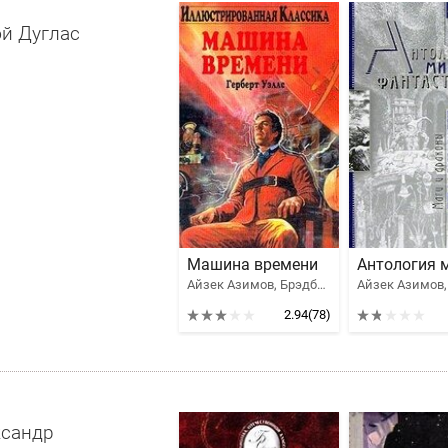
й Дуглас
Машина времени
Айзек Азимов, Брэдбери Рэй Дуглас, Бестер Альфред, Роберт Шекли, Уэллс Герберт Джордж, Клейн Жерар, Уиндем Джон Паркс Лукас Бейнон Харрис, Сильверберг Роберт, Кэмпбелл Джон Вуд, Генкин Валерий Исаакович, Кацура Александр Васильевич, Филипп Хосе Фармер
2.94
(78)
ксандр