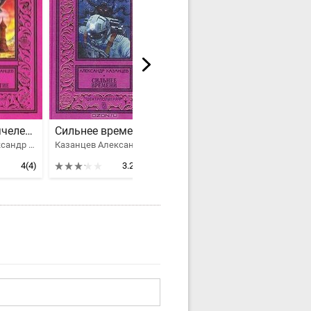
Спустя тысячелетие
Сильнее времени
Возвращение в грядущее
Казанцев Александр Петрович
Казанцев Александр Петрович
Казанцев Александр Петрович
4
(4)
3.26
(10)
5
(3)