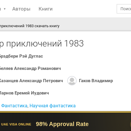
ы
Авторы
Книги
приключений 1983 скачать книгу
р приключений 1983
Брэдбери Рэй Дуглас
Беляев Александр Романович
Казанцев Александр Петрович
Гаков Владимир
Парнов Еремей Иудович
:
Фантастика
,
Научная фантастика