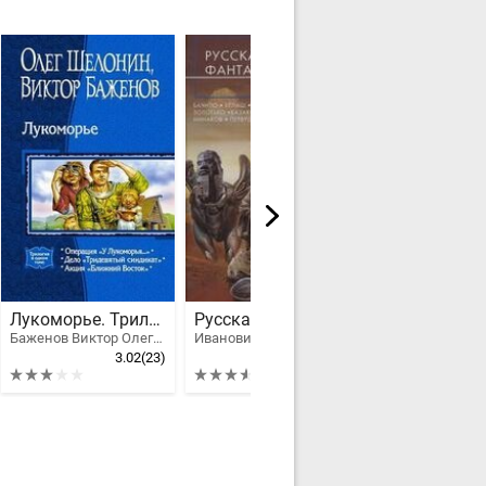
Лукоморье. Трилогия
Русская фантастика 2014
Баженов Виктор Олегович, Шелонин Олег Александрович
Иванович Юрий, Первушина Елена Владимировна, Головачев Василий Васильевич, Князев Милослав, Казаков Дмитрий Львович, Бачило Александр Геннадьевич, Бондарев Олег Игоревич, Фарб Антон, Волков Сергей Юрьевич, Первушин Антон Иванович, Белаш Людмила и Александр, Дашков Андрей Георгиевич, Золотько Александр Карлович, Марышев Владимир Михайлович, Аренев Владимир, Калиниченко Николай Валерьевич, Минаков Игорь Валерьевич, Гаркушев Евгений Николаевич, Зарубина Дарья Николаевна, Алиев Тимур Магомедович, Байков Эдуард, Хорсун Максим Дмитриевич, Фролов Андрей Евгеньевич, Корепанов Алексей, Цюрупа Нина, Соколов Глеб Станиславович, Тищенко Геннадий Иванович
3.02
(23)
3.58
(21)