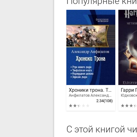
Популярные кни
Хроники трона. Тетралогия
Анфилатов Александр Николаевич
Юдковск
2.34
(108)
С этой книгой ч