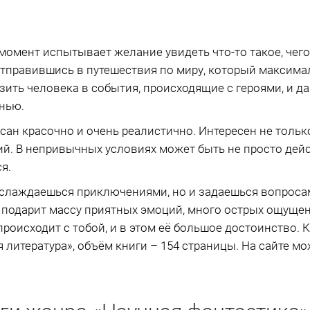
омент испытывает желание увидеть что-то такое, чего 
отправившись в путешествия по миру, который максимал
узить человека в события, происходящие с героями, и 
нью.
сан красочно и очень реалистично. Интересен не только 
ий. В непривычных условиях может быть не просто де
я.
аслаждаешься приключениями, но и задаешься вопросам
а подарит массу приятных эмоций, много острых ощущени
происходит с тобой, и в этом её большое достоинство.
 литература», объём книги – 154 страницы. На сайте м