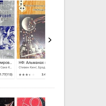
Антология мировой фантастики. Том 3. Волшебная страна
НФ: Альманах научной фантастики. Бесконечная игра
Антология. Библиотека современной фантастики. Том 25
Айзек Азимов, Саке Комацу, Клайв Стейплз Льюис, Толстой Алексей Николаевич, Желязны Роджер Джозеф, Брэдбери Рэй Дуглас, Ефремов Иван Антонович, Гаррисон Гарри, Рей Жан, Гансовский Север Феликсович, Лейнстер Мюррей, Гамильтон Эдмонд Мур, Муркок Майкл Джон, Блох Роберт Альберт, Хаецкая Елена Владимировна, Лавкрафт Говард Филлипс, Конан Дойл Артур Игнатиус, Головачев Василий Васильевич, Орлов Алекс, Саймак Клиффорд Дональд, Говард Роберт Эдвин, Смит Джордж Генри, Андерсон Пол Уильям, Вэнс Джек Холбрук, Дивов Олег Игоревич, Трускиновская Далия Мейеровна, Кудрявцев Леонид Викторович, Биленкин Дмитрий Александрович, Вейнбаум Стенли, Олдисс Брайан Уилсон, Ван Вогт Альфред Элтон, Дель Рей Лестер, Клейн Жерар, Сильверберг Роберт, Калугин Алексей Александрович, Тургенев Иван Сергеевич, Говард Роберт Ирвин, Мэйчен Артур Ллевелин, Дик Филип Киндред, Саломатов Андрей Васильевич, Миллер-младший Уолтер Майкл
Стивен Кинг, Брэдбери Рэй Дуглас, Рассел Эрик Фрэнк, Старджон Теодор Гамильтон, Андерсон Пол Уильям, Воннегут Курт, Финней Джек, Каттнер Генри, Хайнлайн Роберт Энсон, Биггл-младший Ллойд
Кобо Абэ, Айзек Азимов, Аркадий и Борис Стругацкие, Брэдбери Рэй Дуглас, Ефремов Иван Антонович, Гаррисон Гарри, Бестер Альфред, Конан Дойл Артур Игнатиус, Роберт Шекли, Пьер Буль, Воннегут Курт, Уиндем Джон Паркс Лукас Бейнон Харрис, Савченко Владимир Иванович
1.77
(113)
3.48
(15)
2.78
(16)