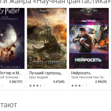
ги жанра «Научная фантастика»
Гарри Поттер и Методы рационального мышления
Лучший гарпунщик
Нейросеть
ий Элиезер
Круз Андрей
Трой Николай Ник Трой
3.38
(157)
3.47
(49)
2.99
(29)
итают