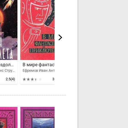
Капитан звездолета
В мире фантастики и приключений. Выпуск 1. 1959 г.
Полное собрание произведений в одном томе
Аркадий и Борис Стругацкие, Ефремов Иван Антонович, Беляев Александр Романович, Журавлева Валентина Николаевна, Гуревич Георгий Иосифович, Томан Николай Владимирович, Альтов Генрих Саулович, Днепров Анатолий, Зуев-Ордынец Михаил Ефимович, Савченко Виталий, Нечаев И., Баринов Максим
Ефремов Иван Антонович, Беляев Александр Романович, Рысс Евгений Самойлович, Мартынов Георгий Сергеевич, Томан Николай Владимирович, Рахманов Л.
Беляев Александр Романович
2.5
(4)
3.47
(3)
5
(4)