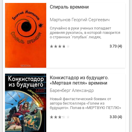
Спираль времени
Мартынов Георгий Сергеевич
Случайно в руки ученых попадает
древняя рукопись, в которой говорится
о странных `голубых` людях,
появившихся на Земле много столетий
назад.
3.73
(4)
Вскоре ученые находят...
Конкистадор из будущего.
«Мертвая петля» времени
Баренберг Александр
Новый фантастический боевик от
автора бестселлера «Голем из
будущего». Попав в «МЕРТВУЮ ПЕТЛЮ»
ВРЕМЕНИ, современный израильтянин
проваливается в XIII столетие, где...
3.33
(4)