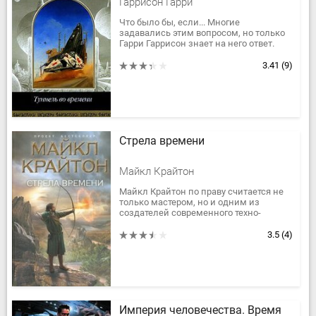
Гаррисон Гарри
Что было бы, если... Многие
задавались этим вопросом, но только
Гарри Гаррисон знает на него ответ.
Миры, созданные его фантазией,
всегда отличаются потрясающим
3.41
(9)
реализмом...
Стрела времени
Майкл Крайтон
Майкл Крайтон по праву считается не
только мастером, но и одним из
создателей современного техно-
триллера - жанра, в котором
фантастика органично сочетается с
3.5
(4)
напряженным...
Империя человечества. Время