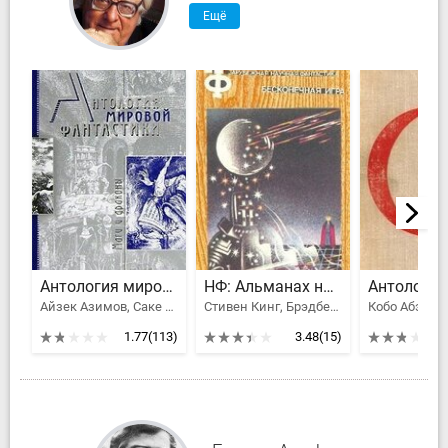
Ещё
Антология мировой фантастики. Том 3. Волшебная страна
НФ: Альманах научной фантастики. Бесконечная игра
Айзек Азимов, Саке Комацу, Клайв Стейплз Льюис, Толстой Алексей Николаевич, Желязны Роджер Джозеф, Брэдбери Рэй Дуглас, Ефремов Иван Антонович, Гаррисон Гарри, Рей Жан, Гансовский Север Феликсович, Лейнстер Мюррей, Гамильтон Эдмонд Мур, Муркок Майкл Джон, Блох Роберт Альберт, Хаецкая Елена Владимировна, Лавкрафт Говард Филлипс, Конан Дойл Артур Игнатиус, Головачев Василий Васильевич, Орлов Алекс, Саймак Клиффорд Дональд, Говард Роберт Эдвин, Смит Джордж Генри, Андерсон Пол Уильям, Вэнс Джек Холбрук, Дивов Олег Игоревич, Трускиновская Далия Мейеровна, Кудрявцев Леонид Викторович, Биленкин Дмитрий Александрович, Вейнбаум Стенли, Олдисс Брайан Уилсон, Ван Вогт Альфред Элтон, Дель Рей Лестер, Клейн Жерар, Сильверберг Роберт, Калугин Алексей Александрович, Тургенев Иван Сергеевич, Говард Роберт Ирвин, Мэйчен Артур Ллевелин, Дик Филип Киндред, Саломатов Андрей Васильевич, Миллер-младший Уолтер Майкл
Стивен Кинг, Брэдбери Рэй Дуглас, Рассел Эрик Фрэнк, Старджон Теодор Гамильтон, Андерсон Пол Уильям, Воннегут Курт, Финней Джек, Каттнер Генри, Хайнлайн Роберт Энсон, Биггл-младший Ллойд
1.77
(113)
3.48
(15)