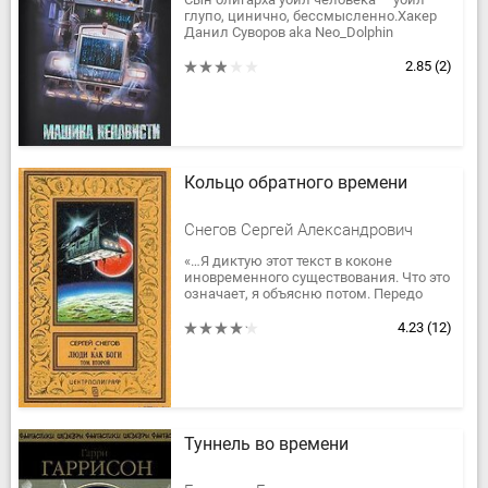
глупо, цинично, бессмысленно.Хакер
Данил Суворов aka Neo_Dolphin
получил необычный заказ.Веб-
дизайнер Далия Верникова aka Cherry...
2.85
(2)
Кольцо обратного времени
Снегов Сергей Александрович
«…Я диктую этот текст в коконе
иновременного существования. Что это
означает, я объясню потом. Передо
мной в прозрачной капсуле, недвижно
подвешенной в силовом поле,...
4.23
(12)
Туннель во времени