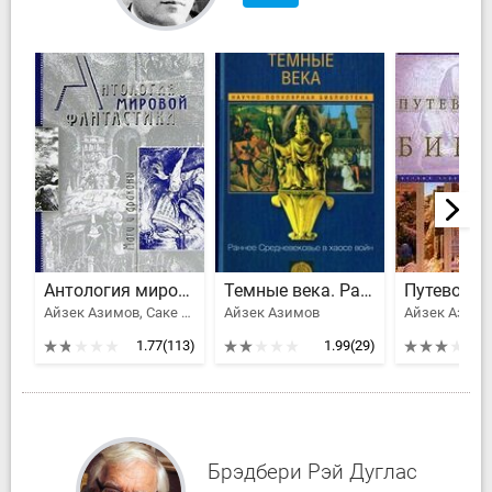
Антология мировой фантастики. Том 3. Волшебная страна
Темные века. Раннее Средневековье в хаосе войн
Айзек Азимов, Саке Комацу, Клайв Стейплз Льюис, Толстой Алексей Николаевич, Желязны Роджер Джозеф, Брэдбери Рэй Дуглас, Ефремов Иван Антонович, Гаррисон Гарри, Рей Жан, Гансовский Север Феликсович, Лейнстер Мюррей, Гамильтон Эдмонд Мур, Муркок Майкл Джон, Блох Роберт Альберт, Хаецкая Елена Владимировна, Лавкрафт Говард Филлипс, Конан Дойл Артур Игнатиус, Головачев Василий Васильевич, Орлов Алекс, Саймак Клиффорд Дональд, Говард Роберт Эдвин, Смит Джордж Генри, Андерсон Пол Уильям, Вэнс Джек Холбрук, Дивов Олег Игоревич, Трускиновская Далия Мейеровна, Кудрявцев Леонид Викторович, Биленкин Дмитрий Александрович, Вейнбаум Стенли, Олдисс Брайан Уилсон, Ван Вогт Альфред Элтон, Дель Рей Лестер, Клейн Жерар, Сильверберг Роберт, Калугин Алексей Александрович, Тургенев Иван Сергеевич, Говард Роберт Ирвин, Мэйчен Артур Ллевелин, Дик Филип Киндред, Саломатов Андрей Васильевич, Миллер-младший Уолтер Майкл
Айзек Азимов
Айзек Азимо
1.77
(113)
1.99
(29)
Брэдбери Рэй Дуглас