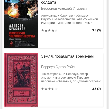
солдата
Бессонов Алексей Игоревич
Александру Королеву - офицеру
Службы Безопасности Галактической
Империи - многими поколениями
доблестных предков завещана полная
опасностей жизнь. Пока такие, как...
3.8
(3)
Земля, позабытая временем
Берроуз Эдгар Райс
На этот раз Э. Р. Берроуз, автор
знаменитых романов о Тарзане -
человеке - обезьяне, придумал остров с
необычными обитателями и
совершенно удивительной природой, и
3.5
(7)
уж...