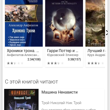
Хроники трона. Тетралогия
Гарри Поттер и Методы рационального мышления
Анфилатов Александр Николаевич
Юдковский Элиезер
Круз Андрей
2.34
(108)
3.38
(157)
С этой книгой читают
Машина Ненависти
Трой Николай Ник Трой
Сын олигарха убил человека — убил