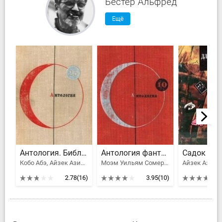
Бестер Альфред
Ещё
Антология. Библиотека современной фантастики. Том 25
Антология фантастических рассказов
Кобо Абэ, Айзек Азимов, Аркадий и Борис Стругацкие, Брэдбери Рэй Дуглас, Ефремов Иван Антонович, Гаррисон Гарри, Бестер Альфред, Конан Дойл Артур Игнатиус, Роберт Шекли, Пьер Буль, Воннегут Курт, Уиндем Джон Паркс Лукас Бейнон Харрис, Савченко Владимир Иванович
Моэм Уильям Сомерсет, Гаррисон Гарри, Рассел Эрик Фрэнк, Вилсон Фрэнсис Пол, Бестер Альфред, Андерсон Пол Уильям, Браун Фредерик, Тенн Уильям, Сильверберг Роберт, Каттнер Генри, Кингсли Эмис, Биггл-младший Ллойд, Ганн Джеймс, Чандлер Бертрам, Дэниел Киз, Томас Теодор Л., Крэйн Роберт, Сент-Клэр Маргарет, Элби Джордж Самвер, Джоунс Рэймонд Ф., Куросака Боб
2.78
(16)
3.95
(10)