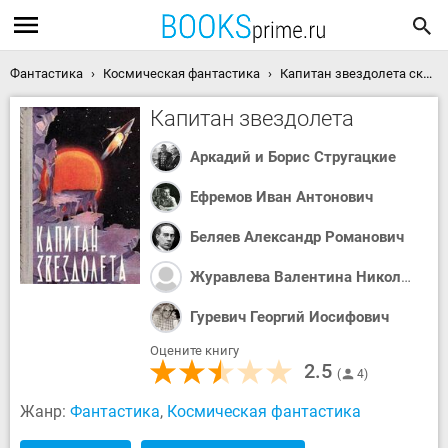
Фантастика
Космическая фантастика
Капитан звездолета скачать книгу
Капитан звездолета
Аркадий и Борис Стругацкие
Ефремов Иван Антонович
Беляев Александр Романович
Журавлева Валентина Николаевна
Гуревич Георгий Иосифович
Оцените книгу
2.5
4
Жанр:
Фантастика
,
Космическая фантастика