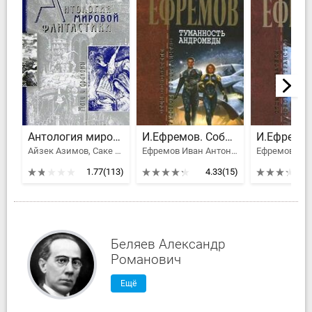
Антология мировой фантастики. Том 3. Волшебная страна
И.Ефремов. Собрание сочинений в 4-х томах. т.1
Айзек Азимов, Саке Комацу, Клайв Стейплз Льюис, Толстой Алексей Николаевич, Желязны Роджер Джозеф, Брэдбери Рэй Дуглас, Ефремов Иван Антонович, Гаррисон Гарри, Рей Жан, Гансовский Север Феликсович, Лейнстер Мюррей, Гамильтон Эдмонд Мур, Муркок Майкл Джон, Блох Роберт Альберт, Хаецкая Елена Владимировна, Лавкрафт Говард Филлипс, Конан Дойл Артур Игнатиус, Головачев Василий Васильевич, Орлов Алекс, Саймак Клиффорд Дональд, Говард Роберт Эдвин, Смит Джордж Генри, Андерсон Пол Уильям, Вэнс Джек Холбрук, Дивов Олег Игоревич, Трускиновская Далия Мейеровна, Кудрявцев Леонид Викторович, Биленкин Дмитрий Александрович, Вейнбаум Стенли, Олдисс Брайан Уилсон, Ван Вогт Альфред Элтон, Дель Рей Лестер, Клейн Жерар, Сильверберг Роберт, Калугин Алексей Александрович, Тургенев Иван Сергеевич, Говард Роберт Ирвин, Мэйчен Артур Ллевелин, Дик Филип Киндред, Саломатов Андрей Васильевич, Миллер-младший Уолтер Майкл
Ефремов Иван Антонович
1.77
(113)
4.33
(15)
Беляев Александр
Романович
Ещё