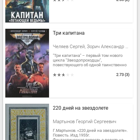
Три капитана
Челяев Сергей, Зорич Александр Владимирович
"Три капитана" – первый том нового
цикла "Звездопроходцы",
повествующего об одной таинственно
пропавшей межзвездной экспедиции
и о маленькой группе энтузиастов,...
2.73
(3)
220 дней на звездолете
Мартынов Георгий Сергеевич
Г.Мартынов. «220 дней на звездолете».
Повесть. Изд.1955г.
Фантастическая повесть о полете на