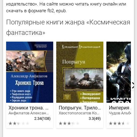
издательство». На сайте можно читать книгу онлайн или
скачать в формате fb2, epub.
Популярные книги жанра «Космическая
фантастика»
Хроники трона. Тетралогия
Попрыгун. Трилогия
Империя Ар
Анфилатов Александр Николаевич
Хвостополосатов Константин
Чудов Альберт
2.34
(108)
3.3
(49)