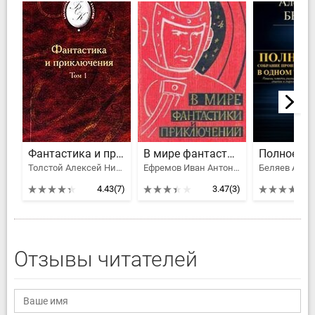
Фантастика и приключения. Том 1
В мире фантастики и приключений. Выпуск 1. 1959 г.
Толстой Алексей Николаевич, Ефремов Иван Антонович, Беляев Александр Романович, Пикуль Валентин Саввич, Одоевский Владимир Федорович, Грин Александр Степанович, Валерий Брюсов, Толстой Алексей Константинович, Платонов Андрей Платонович, Чаянов Александр Васильевич, Козачинский Александр Владимирович
Ефремов Иван Антонович, Беляев Александр Романович, Рысс Евгений Самойлович, Мартынов Георгий Сергеевич, Томан Николай Владимирович, Рахманов Л.
4.43
(7)
3.47
(3)
Отзывы читателей