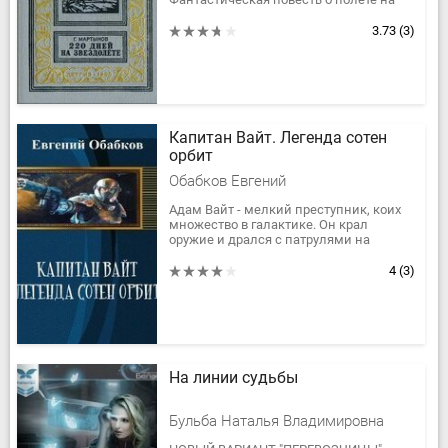
Венеру и Марс.
3.73
(3)
«220 дней...» - одна из первых повестей
Г....
Капитан Вайт. Легенда сотен
орбит
Обабков Евгений
Адам Вайт - мелкий преступник, коих
множество в галактике. Он крал
оружие и дрался с патрулями на
орбите, перевозил контрабанду меж
звезд и задирал служителей закона
4
(3)
на...
На линии судьбы
Бульба Наталья Владимировна