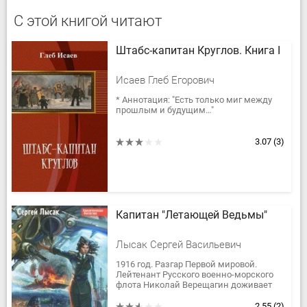
С этой книгой читают
Штабс-капитан Круглов. Книга I
Исаев Глеб Егорович
* Аннотация: "Есть только миг между
прошлым и будущим…"
3.07
(3)
Капитан "Летающей Ведьмы"
Лысак Сергей Васильевич
1916 год. Разгар Первой мировой.
Лейтенант Русского военно-морского
флота Николай Верещагин доживает
последние мгновения в затопленной
субмарине. 400 лет спустя. Боевые...
2.55
(2)