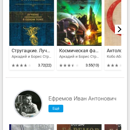
Стругацкие. Лучшие произведения в одном томе
Космическая фантастика, или Космос будет нашим!
Аркадий и Борис Стругацкие
Аркадий и Борис Стругацкие, Сергей Лукьяненко, Первушина Елена Владимировна, Балабуха Андрей Дмитриевич, Логинов Святослав Владимирович, Дивов Олег Игоревич, Громов Александр Николаевич, Первушин Антон Иванович, Михайлов Владимир Дмитриевич, Рыбаков Вячеслав Михайлович Хольм ван Зайчик, Етоев Александр Васильевич, Бессонов Алексей Игоревич, Прашкевич Геннадий Мартович, Афанасьев Леонид Б., Измайлов Андрей, Юлий и Станислав Буркины, Михайлов Владимир Георгиевич
3.72
(22)
3.55
(13)
Ефремов Иван Антонович
Ещё