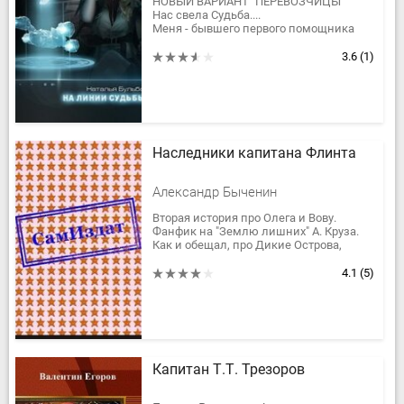
НОВЫЙ ВАРИАНТ "ПЕРЕВОЗЧИЦЫ"
Нас свела Судьба....
Меня - бывшего первого помощника
капитана малого пограничного
крейсера, вылетевшего со службы с
3.6
(1)
волчьим...
Наследники капитана Флинта
Александр Быченин
Вторая история про Олега и Вову.
Фанфик на "Землю лишних" А. Круза.
Как и обещал, про Дикие Острова,
сокровища и пиратов. Трупов меньше,
но жести больше. Доступна...
4.1
(5)
Капитан Т.Т. Трезоров