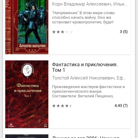
Корн Владимир Алексеевич, Ильин Владимир Александрович
"Напряжение" В этом мире слово
способно начать войну. Оно же
остановит кровопролитие, будет
гарантом мира и крепкого союза.
Таковы правила: слишком много силы
3
(5)
в крови...
Фантастика и приключения.
Том 1
Толстой Алексей Николаевич, Ефремов Иван Антонович, Беляев Александр Романович, Пикуль Валентин Саввич, Одоевский Владимир Федорович, Грин Александр Степанович, Валерий Брюсов, Толстой Алексей Константинович, Платонов Андрей Платонович, Чаянов Александр Васильевич, Козачинский Александр Владимирович
Произведения мастеров фантастики и
приключенческого жанра.
Составители: Виталий Пищенко,
Евгений Харитонов. Оформление А.
Копалина. *** Без предисловия и...
4.43
(7)