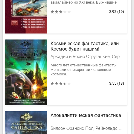
авиалайнер из XXI века. Выжившие
'попаданцы' рассказывают страшные
вещи — и о скором нападении
2.92
(19)
Гитлера,...
Космическая фантастика, или
Космос будет нашим!
Аркадий и Борис Стругацкие, Сергей Лукьяненко, Первушина Елена Владимировна, Балабуха Андрей Дмитриевич, Логинов Святослав Владимирович, Дивов Олег Игоревич, Громов Александр Николаевич, Первушин Антон Иванович, Михайлов Владимир Дмитриевич, Рыбаков Вячеслав Михайлович Хольм ван Зайчик, Етоев Александр Васильевич, Бессонов Алексей Игоревич, Прашкевич Геннадий Мартович, Афанасьев Леонид Б., Измайлов Андрей, Юлий и Станислав Буркины, Михайлов Владимир Георгиевич
Много лет отечественные фантасты
мечтали о покорении человеком
космоса.
В антологии «Лучшая космическая
фантастика, или Космос будет нашим!»
3.55
(13)
представлены лучшие...
Апокалиптическая фантастика
Вилсон Фрэнсис Пол, Рейнольдс Аластер, Лейбер Фриц Ройтер, Сильверберг Роберт, Вильгельм Кейт, Уильямсон Джек, Грин Доминик, Лэндис Джеффри А., Бейли Дейл, Пол Ди Филиппо, Бир Элизабет, Бейкер Кейдж, Стивен Бакстер, Рид Роберт, Доктороу Кори, Бродерик Дэмиен, Эшли Майк, Бартон Уильям Реналд, Браун Эрик, Нагата Линда, Барнетт Дэвид, Куниган Элизабет