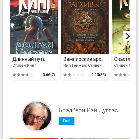
Длинный путь
Вампирские архивы: Книга 1. Дети ночи
Стивен Кинг
Нил Гейман, Стивен Кинг, Эдгар Аллан По, Дэвид Герберт Лоуренс, Джозеф Шеридан Ле Фаню, Желязны Роджер Джозеф, Бреннан Джозеф Пейн, Лавкрафт Говард Филлипс, Конан Дойл Артур Игнатиус, Браун Фредерик, Райс Энн, Иоганн Вольфганг Гете, Танит Ли, Мэри Элизабет Брэддон, Блэквуд Элджернон Генри, Горман Эд, Китс Джонатон, Смит Кларк Эштон, Капуана Луиджи, Шоу Дэвид Джей, Коулс Фредерик, Гилберт Уильям, Пенцлер Отто, Кроуфорд Энн, Линтон Элиза Линн, Чолмондели Мэри, Готорн Джулиан, Хартманн Франц, Якоби Карл, Байрон Лорд, Бомонт Чарльз, Ньюмен Ким
Стивен Кинг
3.66
(7)
2.13
(35)
Брэдбери Рэй Дуглас
Ещё