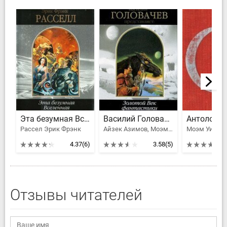
Эта безумная Вселенная
Василий Головачёв представляет: Золотой Век фантастики
Рассел Эрик Фрэнк
Айзек Азимов, Моэм Уильям Сомерсет, Гаррисон Гарри, Рассел Эрик Фрэнк, Саймак Клиффорд Дональд, Андерсон Пол Уильям, Нивен Ларри Лоренс ван Котт Нивен, Брэкетт Ли Дуглас, Ван Вогт Альфред Элтон, Шмиц Джеймс Генри, Каттнер Генри, Говард Роберт Ирвин, Гордон Джон, Порджес Артур, Янг Роберт Франклин
4.37
(6)
3.58
(5)
Отзывы читателей