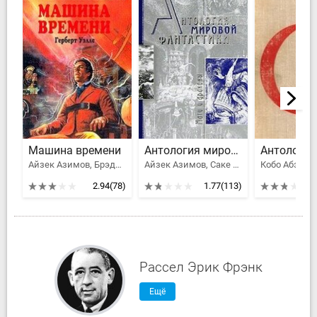
Машина времени
Антология мировой фантастики. Том 3. Волшебная страна
Айзек Азимов, Брэдбери Рэй Дуглас, Бестер Альфред, Роберт Шекли, Уэллс Герберт Джордж, Клейн Жерар, Уиндем Джон Паркс Лукас Бейнон Харрис, Сильверберг Роберт, Кэмпбелл Джон Вуд, Генкин Валерий Исаакович, Кацура Александр Васильевич, Филипп Хосе Фармер
Айзек Азимов, Саке Комацу, Клайв Стейплз Льюис, Толстой Алексей Николаевич, Желязны Роджер Джозеф, Брэдбери Рэй Дуглас, Ефремов Иван Антонович, Гаррисон Гарри, Рей Жан, Гансовский Север Феликсович, Лейнстер Мюррей, Гамильтон Эдмонд Мур, Муркок Майкл Джон, Блох Роберт Альберт, Хаецкая Елена Владимировна, Лавкрафт Говард Филлипс, Конан Дойл Артур Игнатиус, Головачев Василий Васильевич, Орлов Алекс, Саймак Клиффорд Дональд, Говард Роберт Эдвин, Смит Джордж Генри, Андерсон Пол Уильям, Вэнс Джек Холбрук, Дивов Олег Игоревич, Трускиновская Далия Мейеровна, Кудрявцев Леонид Викторович, Биленкин Дмитрий Александрович, Вейнбаум Стенли, Олдисс Брайан Уилсон, Ван Вогт Альфред Элтон, Дель Рей Лестер, Клейн Жерар, Сильверберг Роберт, Калугин Алексей Александрович, Тургенев Иван Сергеевич, Говард Роберт Ирвин, Мэйчен Артур Ллевелин, Дик Филип Киндред, Саломатов Андрей Васильевич, Миллер-младший Уолтер Майкл
2.94
(78)
1.77
(113)
Рассел Эрик Фрэнк
Ещё