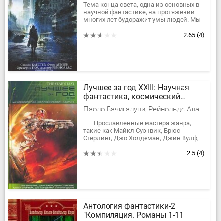
Тема конца света, одна из основных в
научной фантастике, на протяжении
многих лет будоражит умы людей. Мы
с содроганием и невольным
любопытством представляем себе...
2.65
(4)
Лучшее за год XXIII: Научная
фантастика, космический
боевик, киберпанк
Паоло Бачигалупи, Рейнольдс Аластер, Тертлдав Гарри Норман, Лейк Джей, Питер Уоттс, Бакстер Стивен М., Грин Доминик, Макинтайр Вонда Н., Суэнвик Майкл, Райяниеми Ханну, Бир Элизабет, Холдеман II Джек Кэрролл, Стерлинг Брюс, Розенблюм Мэри, Макдональд Йен, Рид Роберт, Моулз Дэвид, Эшер Нил, Бекетт Крис, Келли Джеймс Патрик, Грегори Дэрил, Мерфи Дэррил, Попкес Стивен, Сандерс Уильям, Джонс Гвинет, Вильямс Лиз, Маклеод Кен, Джерролд Дэвид, Джин Родман Вульф, Робертсон Крис, Нестволд Рут
Прославленные мастера жанра,
такие как Майкл Суэнвик, Брюс
Стерлинг, Джо Холдеман, Джин Вулф,
Гарри Тертлдав и многие другие,
приглашают читателей в...
2.5
(4)
Антология фантастики-2
"Компиляция. Романы 1-11