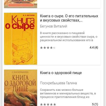
Книга о сыре. О его питательных
и вкусовых свойствах,
ассортименте и способах
Бегунов Виталий
потребления
В книге рассказано о пищевой
ценности и вкусовых свойствах сыра, о
рациональном использовании его в
нашем питании, о сырах,
вырабатываемых в нашей стране и за
4.4
(4)
рубежом, о...
Книга о здоровой пище
Поскребышева Галина
Сохранить как можно больше
витаминов и минеральных веществ, в
процессе приготовления блюд из
овощей и пряных трав - основная
забота каждой хозяйки.
5
(1)