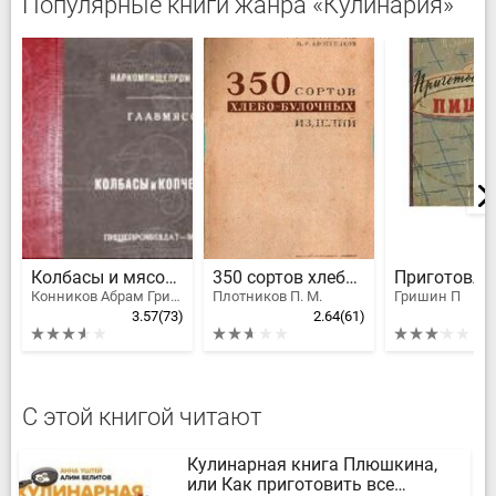
Популярные книги жанра «Кулинария»
Колбасы и мясокопчености
350 сортов хлебо-булочных изделий
Конников Абрам Григорьевич
Плотников П. М.
Гришин П
3.57
(73)
2.64
(61)
С этой книгой читают
Кулинарная книга Плюшкина,
или Как приготовить все