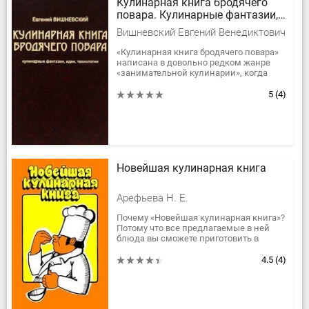
Кулинарная книга бродячего
повара. Кулинарные фантазии,
идеи, технологии
Вишневский Евгений Венедиктович
«Кулинарная книга бродячего повара»
написана в довольно редком жанре
«занимательной кулинарии», когда
автор излагает не только рецепты,
придуманные им и опробованные...
5
(4)
Новейшая кулинарная книга
Арефьева Н. Е.
Почему «Новейшая кулинарная книга»?
Потому что все предлагаемые в ней
блюда вы сможете приготовить в
нынешних условиях, в отличие от
подобных книг прошлых лет, читая...
4.5
(4)