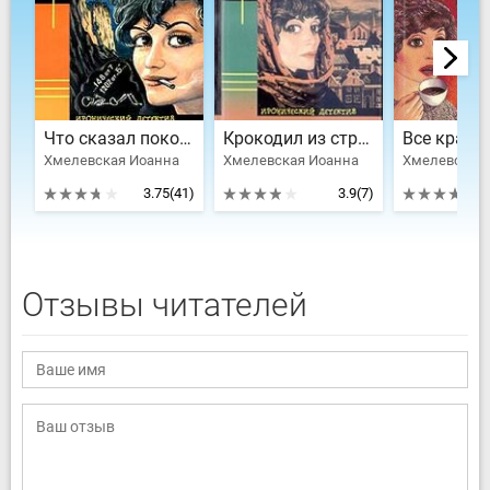
Что сказал покойник
Крокодил из страны Шарлотты
Все красн
Хмелевская Иоанна
Хмелевская Иоанна
Хмелевская
3.75
(41)
3.9
(7)
Отзывы читателей