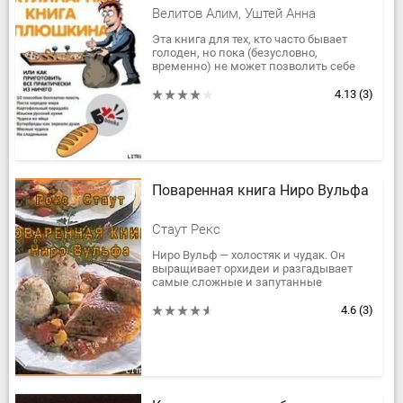
практически из ничего
Велитов Алим, Уштей Анна
Эта книга для тех, кто часто бывает
голоден, но пока (безусловно,
временно) не может позволить себе
ананасы в шампанском. Кто, вместе с
тем, хочет не просто есть, а...
4.13
(3)
Поваренная книга Ниро Вульфа
Стаут Рекс
Ниро Вульф — холостяк и чудак. Он
выращивает орхидеи и разгадывает
самые сложные и запутанные
преступления. Его особнячок на 35-й
улице в Нью-Йорке, в котором он...
4.6
(3)