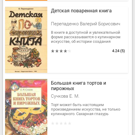
Детская поваренная книга
Перепаденко Валерий Борисович
В книге в доступной и увлекательной
форме рассказывается о кулинарном
искусстве, об истории создания
некоторых блюд, даются полезные
советы юным кулинарам. Болес 300...
4.24
(5)
Большая книга тортов и
пирожных
Сучкова Е. М.
Торт может быть настоящим
произведением искусства, не только
кулинарного. Сахарная глазурь
заменит краски, марципан — чем не
материал для художника? А вкус
пирожных,...