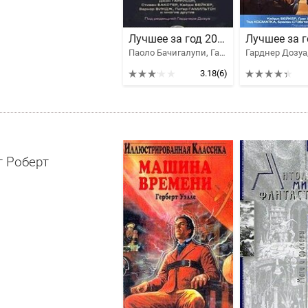
Лучшее за год 2006: Научная фантастика, космический боевик, киберпанк
Паоло Бачигалупи, Гарднер Дозуа, Дэниел Абрахам, Сингх Вандана, Розенбаум Бенджамин, Биссон Терри Бэллантин, Бейкер Кейдж, Нэнси Кресс, Стивен Бакстер, Арнасон Элинор, Флинн Майкл Фрэнсис, Моулз Дэвид, Виндж Вернор Стефан, Мэрфи Пэт, Уильямс Уолтер Йон, Гаррисон М. Джон, Келли Джеймс Патрик, Гамильтон Питер Ф., Роуи Кристофер, Харрисон Майкл Джон, Гаррисон Джон
3.18
(6)
г Роберт