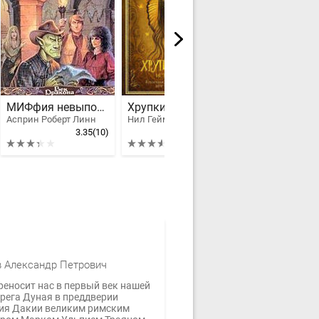
МИФфия невыполнима
Хрупкие вещи
Асприн Роберт Линн
Нил Гейман
Стюарт Мэри
3.35
(10)
3.6
(11)
 Александр Петрович
реносит нас в первый век нашей
ерега Дуная в преддверии
ия Дакии великим римским