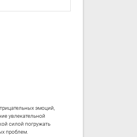
отрицательных эмоций,
ение увлекательной
кой силой погружать
ых проблем.