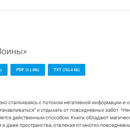
«Воины»
PDF
TXT
Б)
(3.1 МБ)
(761.4 КБ)
рно сталкиваясь с потоком негативной информации и 
танавливаться” и отдыхать от повседневных забот. Чт
яется действенным способом. Книги обладают магичес
я и даже пространства, отвлекая от многих повседневн