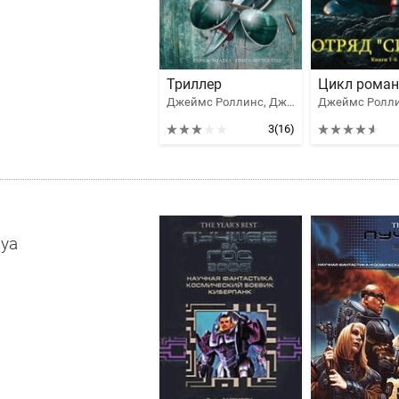
Триллер
Джеймс Роллинс, Джеймс Паттерсон, Вебер Дэвид Марк, Конрат Дж. А., Линдс Гейл, Гриппандо Джеймс, Грэм Хизер, Сигел Джеймс, Палмер Майкл, Палмер Дэниел, Нэвилл К., Дуглас Престон & Линкольн Чайлд, С. Берри
Джеймс Ролл
3
(16)
уа