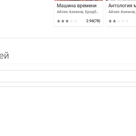
Машина времени
Айзек Азимов, Брэдбери Рэй Дуглас, Бестер Альфред, Роберт Шекли, Уэллс Герберт Джордж, Клейн Жерар, Уиндем Джон Паркс Лукас Бейнон Харрис, Сильверберг Роберт, Кэмпбелл Джон Вуд, Генкин Валерий Исаакович, Кацура Александр Васильевич, Филипп Хосе Фармер
2.94
(78)
ей