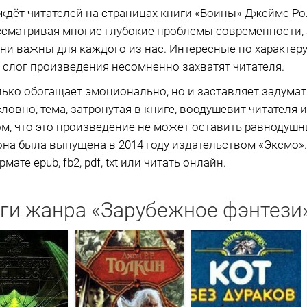
дёт читателей на страницах книги «Воины» Джеймс Рол
ассматривая многие глубокие проблемы современности,
они важны для каждого из нас. Интересные по характер
слог произведения несомненно захватят читателя.
ько обогащает эмоционально, но и заставляет задума
овно, тема, затронутая в книге, воодушевит читателя и
том, что это произведение не может оставить равнодуш
 она была выпущена в 2014 году издательством «Эксмо»
ате epub, fb2, pdf, txt или читать онлайн.
ги жанра «Зарубежное фэнтези