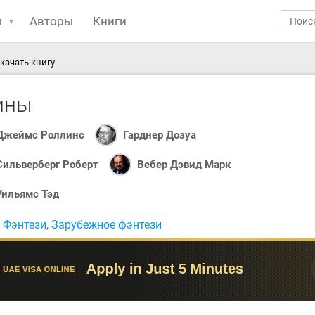
ы
Авторы
Книги
качать книгу
ины
Джеймс Роллинс
Гарднер Дозуа
Сильверберг Роберт
Вебер Дэвид Марк
Уильямс Тэд
:
Фэнтези
,
Зарубежное фэнтези