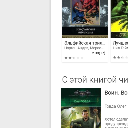
Эльфийская трилогия
Нортон Андрэ, Мерседес Лаки
2.38
(17)
С этой книгой ч
Воин. В
Говда Олег
Хотел сдела
предупрежде