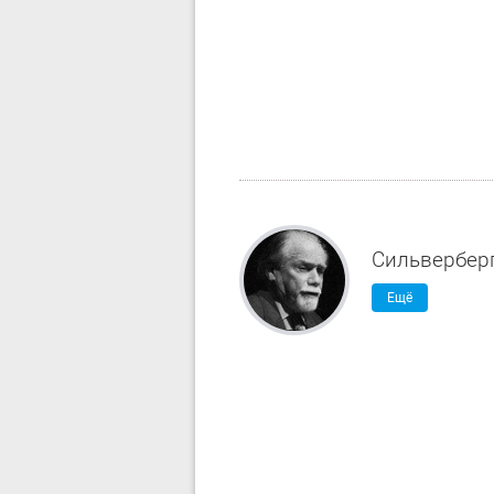
Сильвербер
Ещё