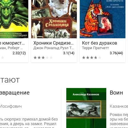
Лучшее юмористическое фэнтези. Антология
Хроники Средиземья
Кот без дураков
Нил Гейман, Роберт Шекли, Андерсон Пол Уильям, Робертс Адам, Диксон Гордон Руперт, Гуларт Рон, Пол Ди Филиппо, Хьюз Рис, Лэнгфорд Дэвид, Баллантайн Тони, Фриснер Эстер М., Холт Том, Гарднер Крэг Шоу, Дженнингс Гэри, Пайри Стивен, Лонг Лэрд, Лой Роберт, Бродерик Дэмиен, Ричардсон Морис, Редвуд Стив, Браун Молли, Армстронг Энтони, Геренсер Том, Андерсон Гейл-Нина, Роллинс Грей, Вард Синтия, Тодд Мэрилин, Эпплтон Эверард Джек, Морресси Джон, Стоктон Фрэнк Ричард
Джон Рональд Руэл Толкиен
Терри Пратчетт
2.32
(12)
3.1
(14)
3.76
(44)
итают
озвращение
Воин
 Иосифович
Казанков
Роман пе
ть сюрприз: приехал домой без
эры на б
ния, а дверь на замке. Решил
завоеван