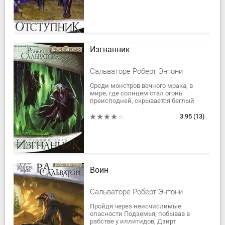
подземного мира,...
Изгнанник
Сальваторе Роберт Энтони
Среди монстров вечного мрака, в
мире, где солнцем стал огонь
преисподней, скрывается беглый
принц Дзирт До'Урден. Теперь он
просто охотник, чья цель - выжить
3.95
(13)
среди...
Воин
Сальваторе Роберт Энтони
Пройдя через неисчислимые
опасности Подземья, побывав в
рабстве у иллитидов, Дзирт