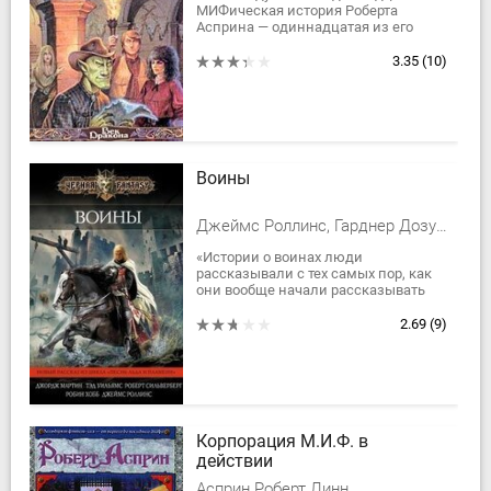
МИФическая история Роберта
Асприна — одиннадцатая из его
МИФического сериала!
Читатели!
3.35
(10)
Поклонники!
Вы ждали долго.
Вы...
Воины
Джеймс Роллинс, Гарднер Дозуа, Сильверберг Роберт, Вебер Дэвид Марк, Уильямс Тэд, Стирлинг Стивен Майкл, Вон Керри, Холланд Сесилия, Новик Наоми, Уолдроп Говард, Блок Лоуренс, Болл Дэвид, Бигл Питер Сойер, Хобб Робин, Джордж Рэймонд Ричард Мартин, Холдеман II Джек Кэрролл, Лансдэйл Джо Р., Гебелдон Диана
«Истории о воинах люди
рассказывали с тех самых пор, как
они вообще начали рассказывать
истории. С тех пор, как Гомер воспел
гнев Ахилла, а древние шумеры
2.69
(9)
поведали...
Корпорация М.И.Ф. в
действии
Асприн Роберт Линн