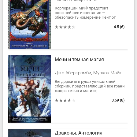
Корпорации МИФ предстоит
сложнейшее испытание —
обезопасить измерение Пент от
рвущейся к мировому господству
королевы Цикуты. А дело
4.5
(6)
усложняется тем, что самого Скива
с...
Мечи и темная магия
Джо Аберкромби, Муркок Майкл Джон, Кук Глен Чарльз, Сильверберг Роберт, Эриксон Стивен, Линч Скотт, Кирнан Кэтлин, Миллер-младший Уолтер Майкл, Никс Гарт, Киз Дж. Грегори, Кэролайн Джайнис Черри, Майкл Ши, Джин Родман Вульф
Вы держите в руках уникальный
сборник, представляющий все грани
жанра «меча и магии»,
зародившегося на стыке высокого
эпического фэнтези и гангстерского
3.69
(8)
боевика. Как...
Драконы. Антология