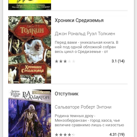
Хроники Средиземья
Джон Рональд Руэл Толкиен
Перед вами - уникальная книга. В
ней под одной обложкой собран
весь цикл о Средиземье - от
"Хоббита" до "Сильмариллиона".
Полная история Средиземья от
3.1
(14)
"первых звуков...
Отступник
Сальваторе Роберт Энтони
Родина темных дроу -
Мензоберранзан - город хаоса, чье
величие сравнимо лишь с низостью
царящих в нем нравов. Не в силах
мириться со страшными законами
4.31
(19)