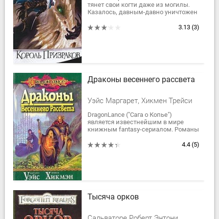
тянет свои когти даже из могилы.
Казалось, давным-давно уничтожен
Креншинибон, зловредный
магический кристалл, подчинявший
3.13
(3)
себе своих...
Драконы весеннего рассвета
Уэйс Маргарет, Хикмен Трейси
DragonLance ("Сага о Копье")
является известнейшим в мире
книжным fantasy-сериалом. Романы
этого цикла пишут лучшие мастера
жанра, и произведения, выходящие
4.4
(5)
из-под их...
Тысяча орков
Сальваторе Роберт Энтони