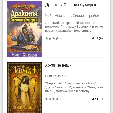
Драконы Осенних Сумерек
Уэйс Маргарет, Хикмен Трейси
Далекий, затерянный Кринн, так
непохожий на нашу Землю, и в то же
время кажущийся неуловимо
знакомым. Как древняя песня на
древнем языке. Эльфы, гномы,
4.01
(9)
драконы, орлы...
Хрупкие вещи
Нил Гейман
"Задверье", "Американские боги",
"Дети Ананси". И, конечно, "Звездная
пыль", положенная в основу
одноименного голливудского
блокбастера Мэтью Вона с Робертом
3.6
(11)
Де...