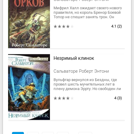
Мифрил Халл ожидает своего нового
правителя, но король Бренор Боевой
Топор не спешит занять трон. Он
избирает долгий и извилистый путь
к древней дворфской твердыне,
4.1
(2)
чтобы...
Незримый клинок
Сальваторе Роберт Энтони
Вульфгар вернулся из Бездны, где
провел шесть мучительных лет в
плену демона Эррту. Но свободен ли
он теперь? Ведь есть демоны,
которых не одолеть силой оружия,
4
(3)
и...