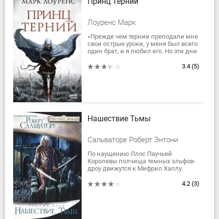
Принц Терний
Лоуренс Марк
«Прежде чем тернии преподали мне
свои острые уроки, у меня был всего
один брат, и я любил его. Но эти дни
прошли, а всё, что от них осталось,
покоится в усыпальнице моей...
3.4
(5)
Нашествие Тьмы
Сальваторе Роберт Энтони
По наущению Ллос Паучьей
Королевы полчища темных эльфов-
дроу движутся к Мифрил Халлу.
Отстоять владения дворфов Бренору
Боевому Топору, Восьмому Королю
4.2
(3)
Мифрил Халла,...