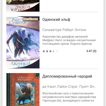
Одинокий эльф
Сальваторе Роберт Энтони
Королевство дворфов, великий
Мифрил Халл осажден несметными
полчищами орков. Король Бренор
при смерти, его друзья и подданные
ведут неравную борьбу с вражеской
3.47
(3)
ордой, но...
Дипломированный чародей
де Камп Лайон Спрэг, Прэтт Флетчер
Фэнтезийная сага о приключениях
несравненного мастера чародейства
Гарольда Ши, выходящего сухим из
воды любых фантастических