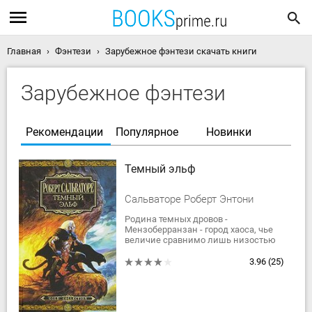
Главная
Фэнтези
Зарубежное фэнтези скачать книги
Зарубежное фэнтези
Рекомендации
Популярное
Новинки
Темный эльф
Сальваторе Роберт Энтони
Родина темных дровов -
Мензоберранзан - город хаоса, чье
величие сравнимо лишь низостью
царящих в нем нравов. Не в силах
мириться со страшными законами
3.96
(25)
окружающего мира,...