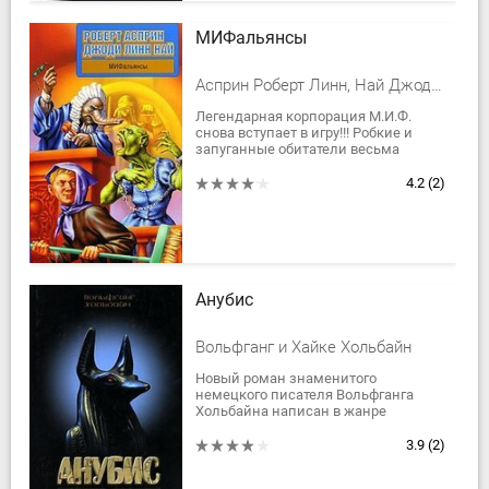
МИФальянсы
Асприн Роберт Линн, Най Джоди Линн
Легендарная корпорация М.И.Ф.
снова вступает в игру!!! Робкие и
запуганные обитатели весьма
своеобразного измерения Вух на
коленях молят Скива Великого и его
4.2
(2)
друзей...
Анубис
Вольфганг и Хайке Хольбайн
Новый роман знаменитого
немецкого писателя Вольфганга
Хольбайна написан в жанре
фантастического триллера и
отмечен динамичным сюжетом,
3.9
(2)
острохарактерными героями,...