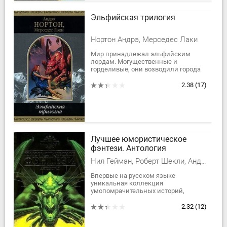
Эльфийская трилогия
Нортон Андрэ, Мерседес Лаки
Мир принадлежал эльфийским
лордам. Могущественные и
горделивые, они возводили города
небывалой красоты, держали в
рабстве тысячи людей и жили в
2.38
(17)
роскоши и довольстве. И...
Лучшее юмористическое
фэнтези. Антология
Нил Гейман, Роберт Шекли, Андерсон Пол Уильям, Робертс Адам, Диксон Гордон Руперт, Гуларт Рон, Пол Ди Филиппо, Хьюз Рис, Лэнгфорд Дэвид, Баллантайн Тони, Фриснер Эстер М., Холт Том, Гарднер Крэг Шоу, Дженнингс Гэри, Пайри Стивен, Лонг Лэрд, Лой Роберт, Бродерик Дэмиен, Ричардсон Морис, Редвуд Стив, Браун Молли, Армстронг Энтони, Геренсер Том, Андерсон Гейл-Нина, Роллинс Грей, Вард Синтия, Тодд Мэрилин, Эпплтон Эверард Джек, Морресси Джон, Стоктон Фрэнк Ричард
Впервые на русском языке
уникальная коллекция
умопомрачительных историй,
изобилующих изощренным юмором
и богатой фантазией известных
2.32
(12)
авторов, таких как Роберт Шекли,
Нил...