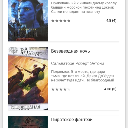
Прикованный к инвалидному креслу
бывший морской пехотинец Джейк
Салли попадает на планету
Пандора, где ему предстоит вместе с
группой ученых работать над
4.8
(4)
проектом...
Беззвездная ночь
Сальваторе Роберт Энтони
Подземье. Это место, где царит
тьма, где нет теней. Дзирт До'Урден
не хочет туда идти. Но благородный
дроу должен вернуться. Он снова
окажется в Блингденстоуне, городе...
4.36
(5)
Пиратское фэнтези