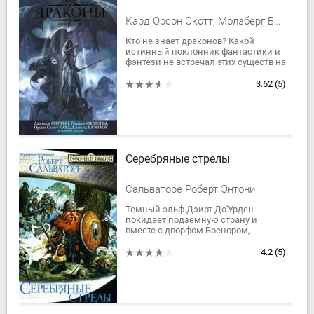
Кард Орсон Скотт, Молзберг Барри Норман, Сильверберг Роберт, Ле Гуин Урсула Крёбер, Новик Наоми, Бигл Питер Сойер, Йолен Джейн, Диксон Гордон Руперт, де Линт Чарльз, Эллисон Харлан, Джордж Рэймонд Ричард Мартин, Хоффман Нина Кирики, Шепард Люциус, Суэнвик Майкл, Бир Элизабет, МакКиллип Патриция Анна, Рид Роберт, Сомтоу С. П., Мэрфи Пэт, Тони ДиТерлицци & Холли Блэк, Кэролайн Джайнис Черри, Стрэн Джонатан, Джаблон Мэрианн, Лэнеган Марго, Блэйлок Джеймс, Линн Элизабет, Маккефри Энн и Тодд
Кто не знает драконов? Какой
истинный поклонник фантастики и
фэнтези не встречал этих существ на
страницах своих самых любимых
произведений? Драконы огромные
3.62
(5)
и...
Серебряные стрелы
Сальваторе Роберт Энтони
Темный эльф Дзирт До'Урден
покидает подземную страну и
вместе с дворфом Бренором,
варваром Вульфгаром, хафлингом
Реджисом пускается в трудный путь
4.2
(5)
в Мифрил Халл -...