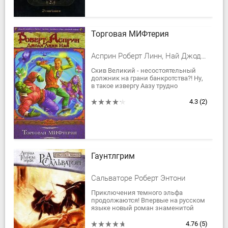
Торговая МИФтерия
Асприн Роберт Линн, Най Джоди Линн
Скив Великий - несостоятельный
должник на грани банкротства?! Ну,
в такое извергу Аазу трудно
поверить! Что происходит? Пора
вступать в игру тяжелой артиллерии
4.3
(2)
- троллю...
Гаунтлгрим
Сальваторе Роберт Энтони
Приключения темного эльфа
продолжаются! Впервые на русском
языке новый роман знаменитой
саги Роберта Сальваторе! Гаунтлгрим
- город-легенда, потерянная родина
4.76
(5)