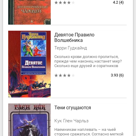
океанов, принесла ее авторам,
4.2
(4)
Л.Спрэгу де...
Девятое Правило
Волшебника
Терри Гудкайнд
Сколько крови должно пролиться,
прежде чем наконец настанет мир?
Сколько еще друзей и соратников
предстоит потерять легендарному
Ричарду Сайферу, лорду Ралу,...
3.93
(6)
Тени сгущаются
Кук Глен Чарльз
Наемникам наплевать – на чьей
стороне сражаться. Согласно меткой