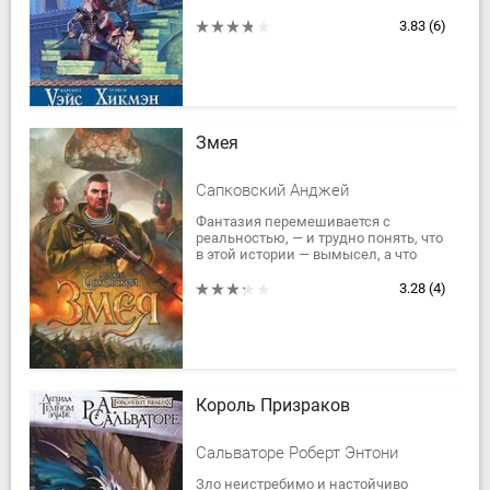
силы Света. Однако главным героям
удается заполучить магическое
3.83
(6)
Око... В...
Змея
Сапковский Анджей
Фантазия перемешивается с
реальностью, — и трудно понять, что
в этой истории — вымысел, а что
правда…Когда-то по этим землям
шли и гибли воины божественного
3.28
(4)
Александра...
Король Призраков
Сальваторе Роберт Энтони
Зло неистребимо и настойчиво