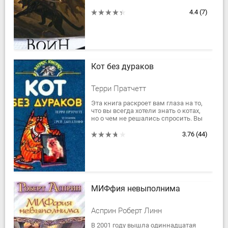
До'Урден, воин - эльф, наконец
достигает поверхности Забытых
4.4
(7)
Королеств. Залитые...
Кот без дураков
Терри Пратчетт
Эта книга раскроет вам глаза на то,
что вы всегда хотели знать о котах,
но о чем не решались спросить. Вы
почерпнете из нее массу полезных
сведений, например:
3.76
(44)
Настоящий...
МИФфия невыполнима
Асприн Роберт Линн
В 2001 году вышла одиннадцатая