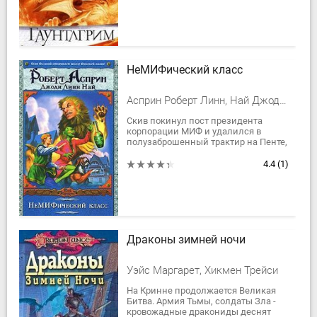
дворфского...
НеМИФический класс
Асприн Роберт Линн, Най Джоди Линн
Скив покинул пост президента
корпорации МИФ и удалился в
полузаброшенный трактир на Пенте,
чтоб продолжать собственное
обучение магии. Однако, видимо,
4.4
(1)
решив, что лучший...
Драконы зимней ночи
Уэйс Маргарет, Хикмен Трейси
На Кринне продолжается Великая
Битва. Армия Тьмы, солдаты Зла -
кровожадные дракониды деснят