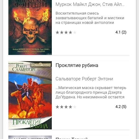
Муркок Майкл Джон, Стив Айлетт, Новик Наоми, Уолдроп Говард, Уильямс Конрад, Вандермеер Джефф, Вандермеер Энн, Бир Элизабет, Монетт Сара, Хьюз Рис, Бейкер Кейдж, Барнхилл Келли, Хов Джастин, Вог Кэрри, Спарроу Кэтрин, Коннелл Брендан, Фрир Дэвид, Флинт Эрик, Бэттейджер Пол, Свирски Рэйчел, Блашке Джеймс Линн, Никс Гарт
Восхитительная смесь
захватывающих баталий и мистики
на страницах новой антологии
«Пиратское фэнтези»! Впервые на
русском языке!Мастера с мировым
4.1
(2)
именем, такие, как...
Проклятие рубина
Сальваторе Роберт Энтони
...Магическая маска скрывает теперь
лицо благородного принца Дзирта
До'Урдена. Но неизменной остается
его верность друзьям. Узнав о
похищении хафлинга Реджиса,
4.2
(5)
темный...