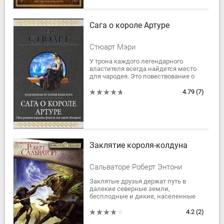
Сага о короле Артуре
Стюарт Мэри
У трона каждого легендарного
властителя всегда найдется место
для чародея. Это повествование о
деяниях благородного короля Артура,
о великих битвах, великой любви и...
4.79
(7)
Заклятие короля-колдуна
Сальваторе Роберт Энтони
Заклятые друзья держат путь в
далекие северные земли,
бесплодные и дикие, населенные
чудовищами и хранящие память о
мрачных временах. А еще они хранят
4.2
(2)
великое сокровище...