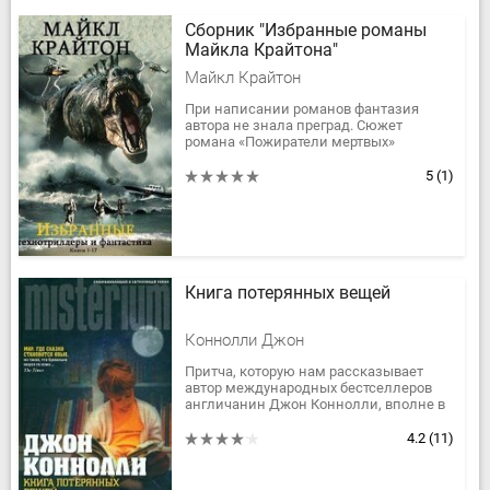
Сборник "Избранные романы
Майкла Крайтона"
Майкл Крайтон
При написании романов фантазия
автора не знала преград. Сюжет
романа «Пожиратели мертвых»
(«Тринадцатый воин», 1976, фильм —
1999) был построен на конфликте
5
(1)
между...
Книга потерянных вещей
Коннолли Джон
Притча, которую нам рассказывает
автор международных бестселлеров
англичанин Джон Коннолли, вполне в
духе его знаменитых детективов о
Чарли Паркере. Здесь все на грани —...
4.2
(11)