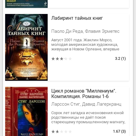
Лабиринт тайных книг
Паоло Ди Реда, Флавия Эрметес
Август 2001 года. Жаклин Морсо,
молодая американская художница,
живущая в Новом Орлеане, впервые
выставляет свои работы в парижской
галерее. Однако пребывание в
3.2
(1)
«городе...
Цикл романов "Миллениум".
Компиляция. Романы 1-6
Ларссон Стиг, Давид Лагеркранц
Сорок лет загадка исчезновения юной
родственницы не даёт покоя
стареющему промышленному магнату,
и вот он предпринимает последнюю в
своей жизни попытку — поручает
1.67
(3)
розыск...