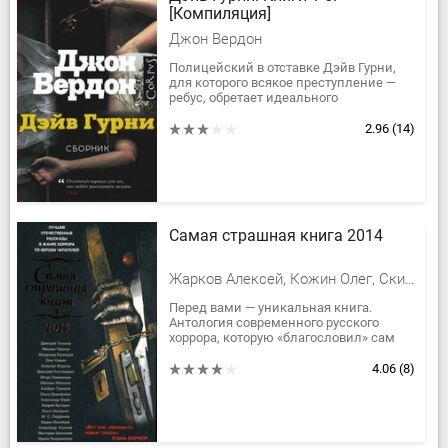
[Компиляция]
Джон Вердон
Полицейский в отставке Дэйв Гурни,
для которого всякое преступление —
ребус, обретает идеального
противника: убийцу, который любит
загадывать загадки. Каждая...
2.96
(14)
Самая страшная книга 2014
Жарков Алексей, Кожин Олег, Скидневская Ирина Владимировна, Дорофеева Ольга Викторовна, Буторин Андрей Русланович, Костюкевич Дмитрий, Тихонов Дмитрий, Гумеров Альберт, Павлов Михаил, Юдин Александр Валентинович
Перед вами — уникальная книга.
Антология современного русского
хоррора, которую «благословил» сам
классик жанра Клайв Баркер. Сборник
лучших отечественных рассказов...
4.06
(8)