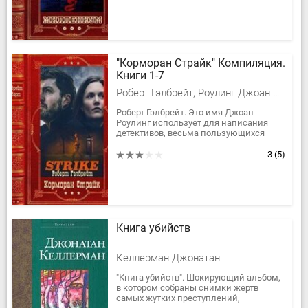
"Корморан Страйк" Компиляция.
Книги 1-7
Роберт Гэлбрейт, Роулинг Джоан Кэтлин
Роберт Гэлбрейт. Это имя Джоан
Роулинг использует для написания
детективов, весьма пользующихся
спросом как и книги о Гарри Поттере.
Конечно изданы они не такими...
3
(5)
Книга убийств
Келлерман Джонатан
"Книга убийств". Шокирующий альбом,
в котором собраны снимки жертв
самых жутких преступлений,