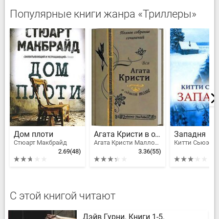
Популярные книги жанра «Триллеры»
Дом плоти
Агата Кристи в одном томе
Западня
Стюарт Макбрайд
Агата Кристи Маллован
Китти Сьюэлл
2.69
(48)
3.36
(55)
С этой книгой читают
Дэйв Гурни. Книги 1-5.