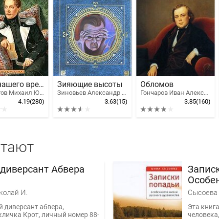
Герой нашего времени
Зияющие высоты
Обломов
Лермонтов Михаил Юрьевич
Зиновьев Александр Александрович
Гончаров Иван Александрович
4.19
(280)
3.63
(15)
3.85
(160)
итают
 диверсант Абвера
Записк
Особен
духове
колай И.
Сысоева
й диверсант абвера,
Эта книга
кличка Крот, личный номер 88-
человека