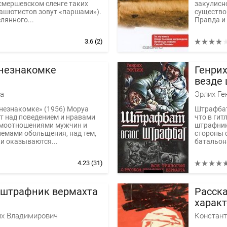
 смершевском сленге таких
закулисн
ашютистов зовут «паршами»).
существо
лянного...
Правда и 
3.6
(2)
незнакомке
Генри
везде 
о рус
а
Эрлих Ге
Верма
незнакомке» (1956) Моруа
Штрафбат
т над поведением и нравами
что в гит
имоотношениями мужчин и
штрафник
емами обольщения, над тем,
стороны ф
и оказываются...
батальона
4.23
(31)
 штрафник вермахта
Расска
характ
их Владимирович