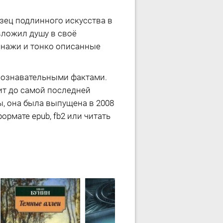
зец подлинного искусства в
вложил душу в своё
сонажи и тонко описанные
 познавательными фактами.
ит до самой последней
ы, она была выпущена в 2008
ормате epub, fb2 или читать