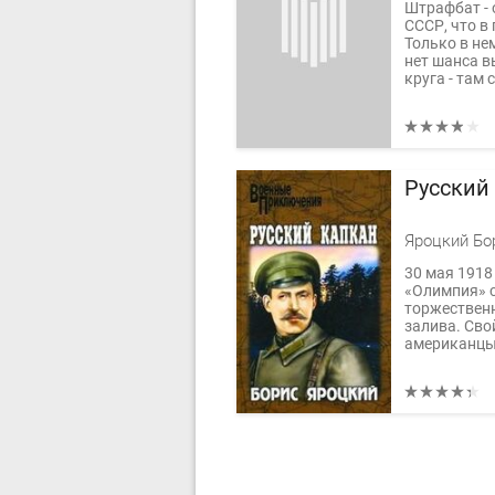
Штрафбат - 
СССР, что в
Только в н
нет шанса в
круга - там 
Русский
Яроцкий Бо
30 мая 1918
«Олимпия» с
торжественн
залива. Сво
американцы,