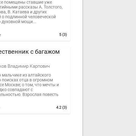
ке помещены ставшие уже
тийными рассказы А. Толстого,
ва, В. Катаева и других
й о подлинной человеческой
о духовной мощи...
5
(3)
ественник с багажом
ков Владимир Карпович
о мальчике из алтайского
о поисках отца в огромном
е Москве; о том, что мечты и
дко совпадают с
ельностью. Взрослая повесть
4.2
(3)