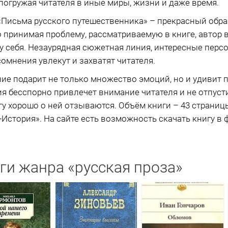
погружая читателя в иные миры, жизни и даже время.
Письма русского путешественника» – прекрасный обра
о принимая проблему, рассматриваемую в книге, автор 
ку себя. Незаурядная сюжетная линия, интересные пер
омнения увлекут и захватят читателя.
ие подарит не только множество эмоций, но и удивит
я бесспорно привлечет внимание читателя и не отпуст
у хорошо о ней отзываются. Объём книги – 43 страниц
История». На сайте есть возможность скачать книгу в ф
ги жанра «русская проза»