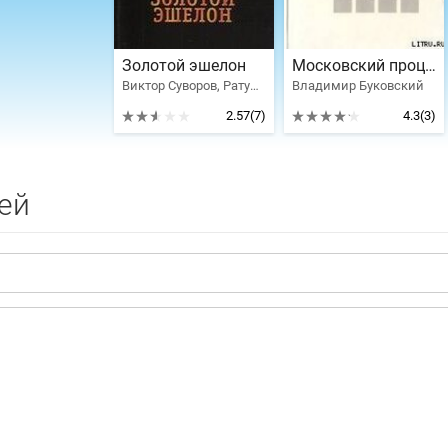
Золотой эшелон
Московский процесс
Виктор Суворов, Ратушинская Ирина Борисовна, Владимир Буковский, Игорь Геращенко, Ледин Майкл
Владимир Буковский
2.57
(7)
4.3
(3)
ей