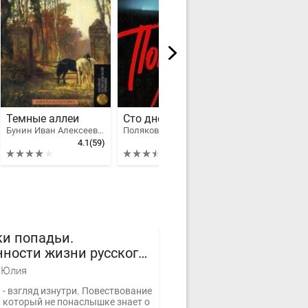
Темные аллеи
Сто дней до приказа
Бунин Иван Алексеевич
Поляков Юрий Михайлович
4.1
(59)
3.53
(8)
4
и попадьи.
ности жизни русского
нства
 Юлия
 - взгляд изнутри. Повествование
, который не понаслышке знает о