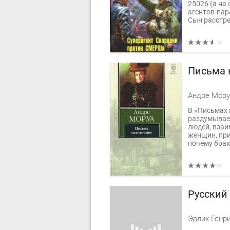
25026 (а на
агентов-пар
Сын расстре
Письма 
Андре Мору
В «Письмах 
раздумывае
людей, вза
женщин, при
почему брак
Русский
Эрлих Генр