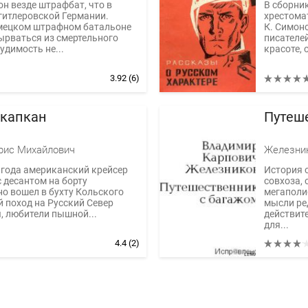
он везде штрафбат, что в
В сборни
 гитлеровской Германии.
хрестома
емецком штрафном батальоне
К. Симоно
ырваться из смертельного
писателе
судимость не...
красоте, 
3.92
(6)
 капкан
Путеш
рис Михайлович
Железни
 года американский крейсер
История 
 десантом на борту
совхоза, 
о вошел в бухту Кольского
мегаполис
й поход на Русский Север
мысли ре
 любители пышной...
действит
для...
4.4
(2)