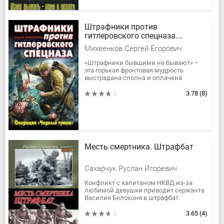
Штрафники против
гитлеровского спецназа.
Операция «Черный туман»
Михеенков Сергей Егорович
«Штрафники бывшими не бывают» –
эта горькая фронтовая мудрость
выстрадана сполна и оплачена
тысячами жизней. Даже «смыв вину
кровью», штрафникам не избавиться от
3.78
(8)
клейма...
Месть смертника. Штрафбат
Сахарчук Руслан Игоревич
Конфликт с капитаном НКВД из-за
любимой девушки приводит сержанта
Василия Белоконя в штрафбат.
Взрывной характер не позволяет ему
восстановиться в звании после...
3.65
(4)