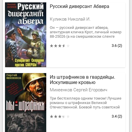
Русский диверсант Абвера
Куликов Николай И.
Он — русский диверсант абвера,
агентурная кличка Крот, личный номер
88-25026 (а на смершевском сленге
таких агентов-парашютистов зовут
«паршами»). Сын расстрелянного...
3.6
(2)
Из штрафников в гвардейцы.
Искупившие кровью
Михеенков Сергей Егорович
Три бестселлера одним томом! Лучшие
романы о штрафниках Великой
Отечественной. Боевой путь советской
штрафной рота от проклятой высоты
подо Ржевом, ставшей для них...
3.4
(2)