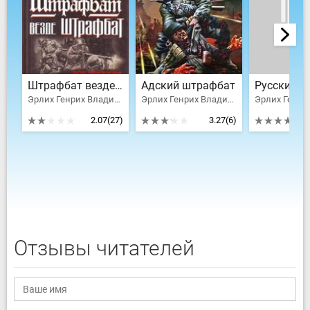
Штрафбат везде штрафбат. Вся трилогия о русском штрафнике Вермахта
Адский штрафбат
Эрлих Генрих Владимирович
Эрлих Генрих Владимирович
2.07
(27)
3.27
(6)
Отзывы читателей