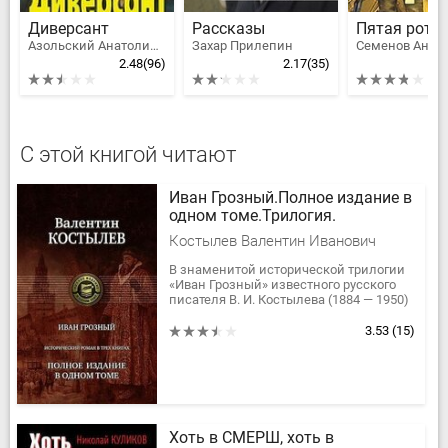
Диверсант
Рассказы
Пятая рота
Азольский Анатолий Алексеевич
Захар Прилепин
2.48
(96)
2.17
(35)
С этой книгой читают
Иван Грозный.Полное издание в
одном томе.Трилогия.
Костылев Валентин Иванович
В знаменитой исторической трилогии
«Иван Грозный» известного русского
писателя В. И. Костылева (1884 — 1950)
изображается государственная
деятельность Грозного царя,...
3.53
(15)
Хоть в СМЕРШ, хоть в