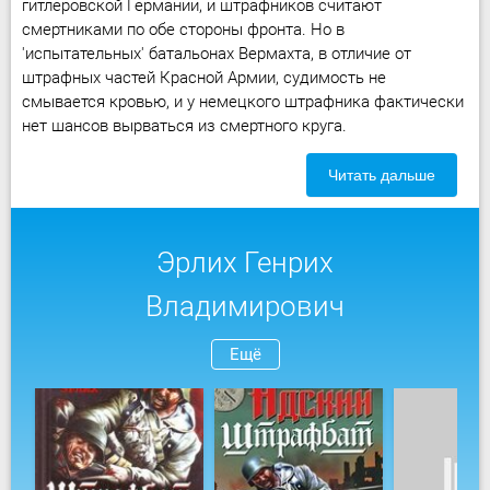
гитлеровской Германии, и штрафников считают
смертниками по обе стороны фронта. Но в
'испытательных' батальонах Вермахта, в отличие от
штрафных частей Красной Армии, судимость не
смывается кровью, и у немецкого штрафника фактически
нет шансов вырваться из смертного круга.
Читать дальше
Эрлих Генрих
Владимирович
Ещё