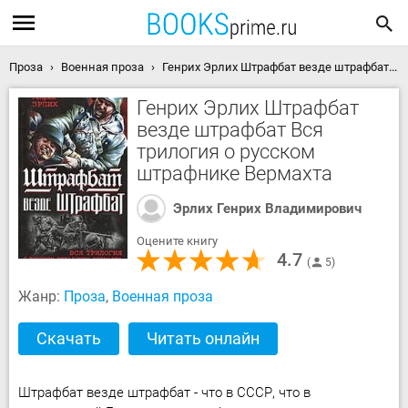
Проза
Военная проза
Генрих Эрлих Штрафбат везде штрафбат Вся трилогия о русском штрафнике Вермахта скачать книгу
Генрих Эрлих Штрафбат
везде штрафбат Вся
трилогия о русском
штрафнике Вермахта
Эрлих Генрих Владимирович
Оцените книгу
4.7
5
Жанр:
Проза
,
Военная проза
Скачать
Читать онлайн
Штрафбат везде штрафбат - что в СССР, что в