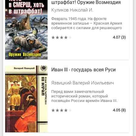
штрафбат! Оружие Возмездия
Куликов Николай И.
Февраль 1945 года. На фронте
временное затишье – Красная Армия
собирается с силами для решающего
наступления на Берлин, – но в тайной
войне передышек не бывает....
4.07
(3)
Иван III - государь всея Руси
Язвицкий Валерий Иоильевич
Перед вами замечательный
исторический роман, который
посвящён России времён Ивана III.
Иван III — дед знаменитого Ивана
Грозного. Этот незаурядный
4.05
(8)
политический деятель,...