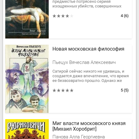
предместье потрясено серией
изощренных убийств, совершенных
преступником по прозвищу "Голем из
Лаймхауса". В дело замешаны
4
(6)
актриса...
Новая московская философия
Пьецух Вячеслав Алексеевич
Сатирой сейчас никого не удивишь, и
создается даже впечатление, что время
ее безвозвратно прошло. Однако же
мы смело печатаем прозу В. Пьецуха, в
которой автор даже не...
5
(5)
Миг власти московского князя
[Михаил Хоробрит]
Панова Алла Георгиевна