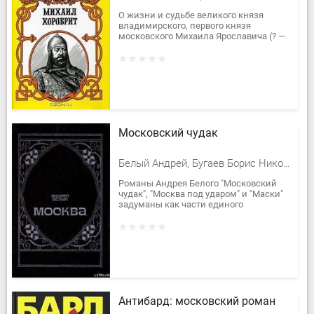
О жизни и судьбе великого князя
владимирского, первого кня­зя
московского Михаила Ярославича (? —
1248), прозванного Хоробритом
(Храбрым), рассказывает роман
современной...
Московский чудак
Белый Андрей, Бугаев Борис Николаевич
Романы Андрея Белого "Московский
чудак", "Москва под ударом" и "Маски"
задуманы как части единого
произведения о Москве. Основную
идею автор определяет так: "…
разложение...
Антибард: московский роман