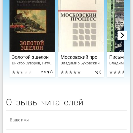
Золотой эшелон
Московский процесс
Виктор Суворов, Ратушинская Ирина Борисовна, Владимир Буковский, Игорь Геращенко, Ледин Майкл
Владимир Буковский
Владимир Б
2.57
(7)
5
(1)
Отзывы читателей