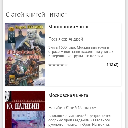
С этой книгой читают
Московский упырь
Посняков Андрей
Зима 1605 года. Москва замерла в
страхе – все чаще находят на улицах
истерзанные трупы. На поиски
загадочного убийцы брошены лучшие
силы Земского двора – «отряд тайных...
4.13
(3)
Московская книга
Нагибин Юрий Маркович
Вниманию читателей предлагается
сборник произведений известного
русского писателя Юрия Нагибина.