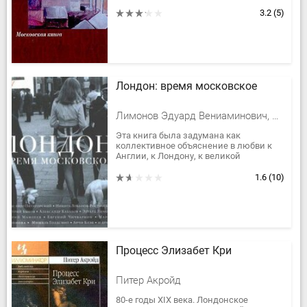
3.2
(5)
Лондон: время московское
Лимонов Эдуард Вениаминович, Степнова Марина Львовна, Быков Дмитрий Львович, Матвеева Анна Александровна, Панюшкин Валерий Валерьевич, Кабаков Александр Абрамович, Терехов Александр Михайлович, Жужа Д., Грин Джонатан, Пятигорский Александр Моисеевич, Мамлеев Юрий Витальевич, Максим Котин, Лобанов-Ростовский Никита, Уоррен Каарон, МакДугалл Екатерина, Жадан Сергей Викторович, Гиголашвили Михаил Георгиевич, Клавихо-Телепнев Владимир, Зиник Зиновий Ефимович, Голигорский Юрий Самуилович, Силюнас Анна, Бессмертный Борис, Райх Элла, Мэтьюс Оуэн, Ипполитов Аркадий Викторович, Мур Дэвид Томас, Блэк Арчи, Голдсмит Мишель, Лэнгтон Сара Энн, Сакси Эстер
Эта книга была задумана как
коллективное объяснение в любви к
Англии, к Лондону, к великой
английской литературе, с которой у
русских писателей всегда были
1.6
(10)
особые...
Процесс Элизабет Кри
Питер Акройд
80-е годы XIX века. Лондонское