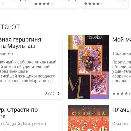
итают
зная герцогиня
Мой м
та Маульташ
вангер
Токарева
ничный и забавно-пикантный
Произвед
й роман об удивительной
объединяе
азованнейшей и
удивител
нтнейшей женщины позднего
современ
ья - герцогини Маргариты...
попадаеш
3.77
(11)
р. Страсти по
Плачь,
те
ов Андрей Дмитриевич
Съянова 