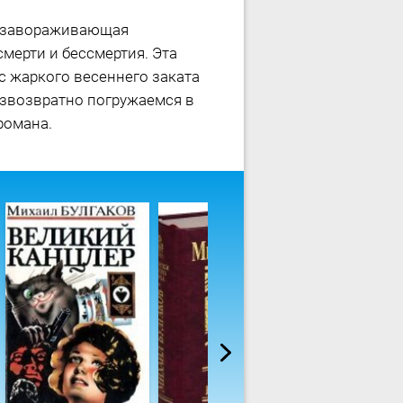
, завораживающая
мерти и бессмертия. Эта
ас жаркого весеннего заката
езвозвратно погружаемся в
романа.