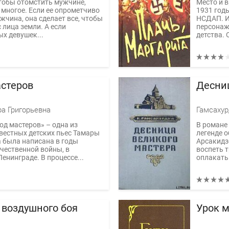
тобы отомстить мужчине,
Место и в
 многое. Если ее опрометчиво
1931 годы
жчина, она сделает все, чтобы
НСДАП. И
с лица земли. А если
персонаж
х девушек...
детства. 
астеров
Десни
ра Григорьевна
Гамсахур
од мастеров» – одна из
В романе
вестных детских пьес Тамары
легенде о
а была написана в годы
Арсакидзе
чественной войны, в
воспеть 
енинграде. В процессе...
оплакать 
 воздушного боя
Урок м