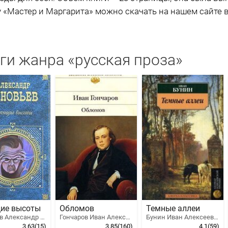
 «Мастер и Маргарита» можно скачать на нашем сайте в
ги жанра «русская проза»
ие высоты
Обломов
Темные аллеи
Зиновьев Александр Александрович
Гончаров Иван Александрович
Бунин Иван Алексеевич
3.63
(15)
3.85
(160)
4.1
(59)