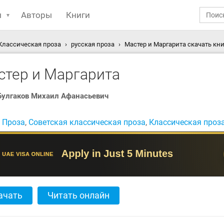
ы
Авторы
Книги
Классическая проза
русская проза
Мастер и Маргарита скачать кни
стер и Маргарита
Булгаков Михаил Афанасьевич
:
Проза
,
Советская классическая проза
,
Классическая проз
ачать
Читать онлайн