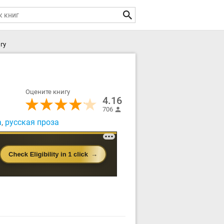
гу
Оцените книгу
4.16
706
а
,
русская проза