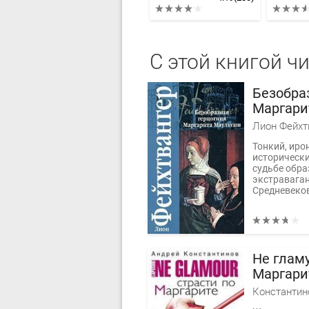
С этой книгой ч
Безобра
Маргари
Лион Фейхт
Тонкий, иро
исторически
судьбе обр
экстравага
Средневеков
Не гламу
Маргари
Константин