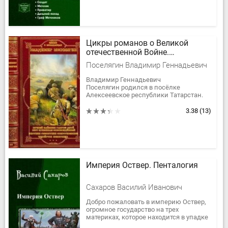
Цикры романов о Великой
отечественной Войне.
Компиляция. Книги 1-37
Поселягин Владимир Геннадьевич
Владимир Геннадьевич
Поселягин родился в посёлке
Алексеевское республики Татарстан.
Имеет среднее профессиональное
образование по специальности «техник
3.38
(13)
связи». Увлечения:...
Империя Оствер. Пенталогия
Сахаров Василий Иванович
Добро пожаловать в империю Оствер,
огромное государство на трех
материках, которое находится в упадке
и где не все так просто, как может