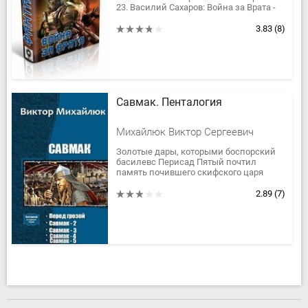
23. Василий Сахаров: Война за Врата -
34. Василий Сахаров : Война за Врата –
4За много миров...
3.83
(8)
Савмак. Пенталогия
Михайлюк Виктор Сергеевич
Золотые дары, которыми боспорский
басилевс Перисад Пятый почтил
память почившего скифского царя
Скилура, по пути в Скифию
таинственным образом превратились
2.89
(7)
в бронзу и...