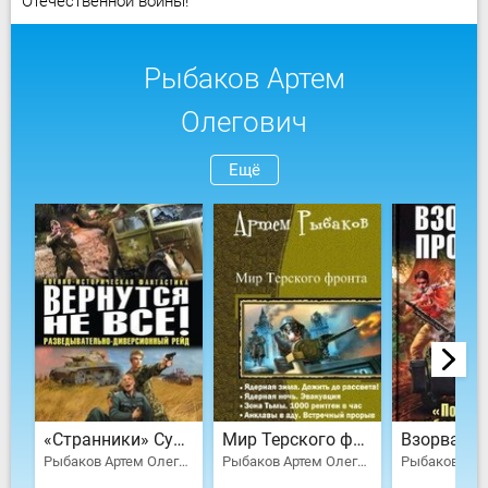
Отечественной войны!
Рыбаков Артем
Олегович
Ещё
«Странники» Судоплатова. «Попаданцы» идут на прорыв; Дожить до вчера. Рейд «попаданцев»
Мир Терского фронта. Тетралогия
Рыбаков Артем Олегович
Рыбаков Артем Олегович