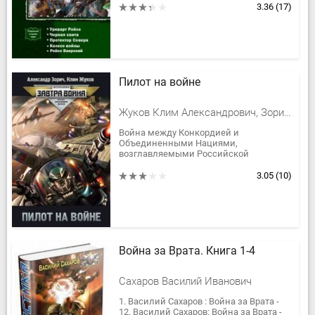
показаться вначале, а люди и...
3.36
(17)
Пилот на войне
Жуков Клим Александрович, Зорич Александр Владимирович
Война между Конкордией и
Объединенными Нациями,
возглавляемыми Российской
Директорией, стала одним из
крупнейших астрополитических
3.05
(10)
потрясений третьего тысячелетия.
В...
Война за Врата. Книга 1-4
Сахаров Василий Иванович
1. Василий Сахаров : Война за Врата -
12. Василий Сахаров: Война за Врата -