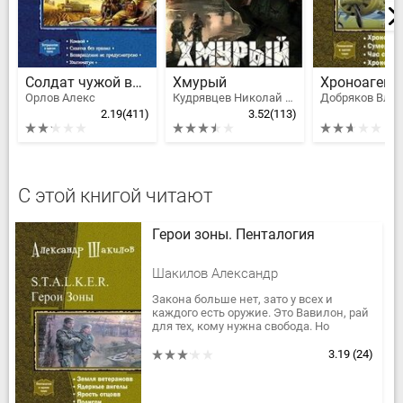
Солдат чужой войны
Хмурый
Орлов Алекс
Кудрявцев Николай Федорович
2.19
(411)
3.52
(113)
2
С этой книгой читают
Герои зоны. Пенталогия
Шакилов Александр
Закона больше нет, зато у всех и
каждого есть оружие. Это Вавилон, рай
для тех, кому нужна свобода. Но
однажды в раю появились демоны…
Президент страны, торговец...
3.19
(24)