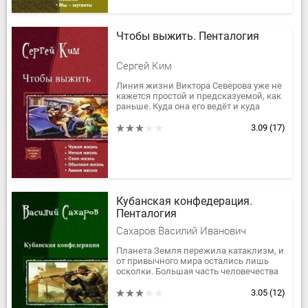
Чтобы выжить. Пенталогия
Сергей Ким
Линия жизни Виктора Северова уже не
кажется простой и предсказуемой, как
раньше. Куда она его ведёт и куда
выведет? От школьного фестиваля к
новому витку противостояния с...
3.09
(17)
Кубанская конфедерация.
Пенталогия
Сахаров Василий Иванович
Планета Земля пережила катаклизм, и
от привычного мира остались лишь
осколки. Большая часть человечества
погибла в результате применения
боевого модифицированного...
3.05
(12)