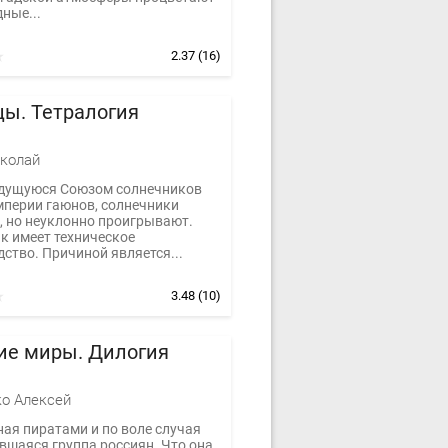
ные...
2.37
(16)
ы. Тетралогия
колай
едущуюся Союзом солнечников
мперии гаюнов, солнечники
, но неуклонно проигрывают.
к имеет техническое
ство. Причиной является...
3.48
(10)
ие миры. Дилогия
о Алексей
ая пиратами и по воле случая
вшаяся группа россиян. Что она