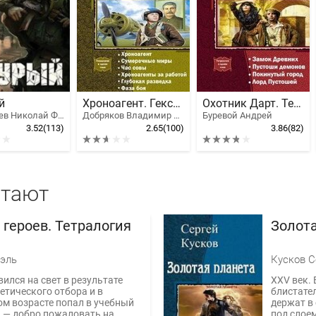
й
Хроноагент. Гексалогия
Охотник Дарт. Тетралогия
Кудрявцев Николай Федорович
Добряков Владимир Александрович, Калачев Александр
Буревой Андрей
3.52
(113)
2.65
(100)
3.86
(82)
итают
 героев. Тетралогия
Золота
эль
Кусков С
вился на свет в результате
XXV век. 
нетического отбора и в
блистате
м возрасте попал в учебный
держат в 
 — добро пожаловать на
под слое