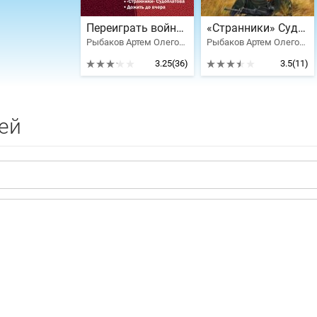
Переиграть войну! Пенталогия
«Странники» Судоплатова. «Попаданцы» идут на прорыв; Дожить до вчера. Рейд «попаданцев»
Рыбаков Артем Олегович
Рыбаков Артем Олегович
3.25
(36)
3.5
(11)
ей