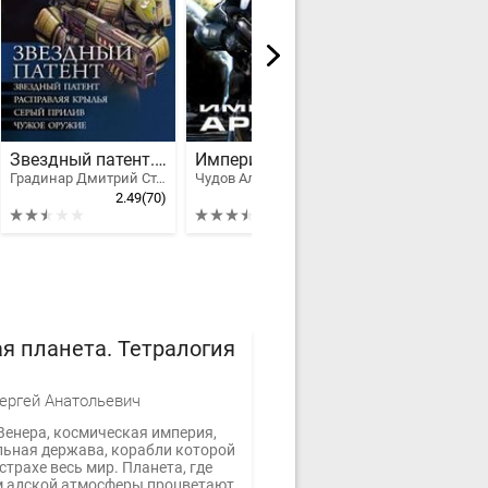
Звездный патент. Тетралогия
Империя Аратан
Градинар Дмитрий Степанович
Чудов Альберто
2.49
(70)
3.52
(98)
я планета. Тетралогия
ергей Анатольевич
Венера, космическая империя,
льная держава, корабли которой
страхе весь мир. Планета, где
м адской атмосферы процветают