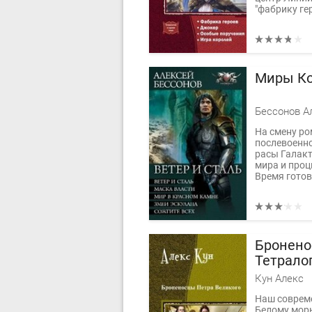
"фабрику гер
Миры Ко
Бессонов А
На смену ро
послевоенно
расы Галакт
мира и проц
Время готов
Бронено
Тетрало
Кун Алекс
Наш совреме
Белому морю