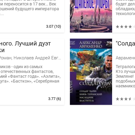
и переносится в 17 век… Век
будет дел
ершений будущего императора
обладаю
..
технологи
3.07
(10)
ного. Лучший дуэт
"Солда
ки
Злотников Роман, Николаев Андрей Евгеньевич
Аврамен
иков - один из самых
Тетралоги
отечественных фантастов,
Кто лучш
мий «Фантаст года». «Аэлита»,
Земляне!
уга». «Басткон», «Серебряная
подобных
наемников
3.77
(6)