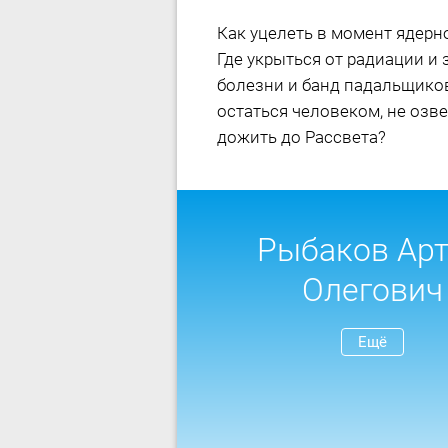
Как уцелеть в момент ядерн
Где укрыться от радиации и
болезни и банд падальщиков
остаться человеком, не озв
дожить до Рассвета?
Рыбаков Ар
Олегович
Ещё