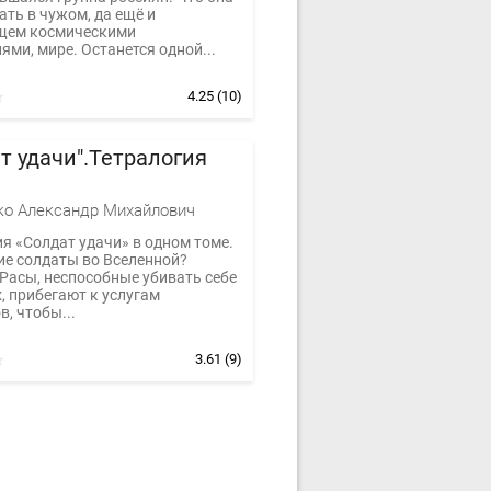
ать в чужом, да ещё и
щем космическими
ями, мире. Останется одной...
4.25
(10)
т удачи".Тетралогия
ко Александр Михайлович
я «Солдат удачи» в одном томе.
ие солдаты во Вселенной?
 Расы, неспособные убивать себе
, прибегают к услугам
, чтобы...
3.61
(9)