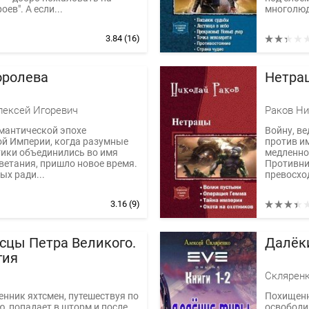
оев". А если...
многолюд
3.84
(16)
ролева
Нетрац
лексей Игоревич
Раков Ни
мантической эпохе
Войну, в
й Империи, когда разумные
против и
ики объединились во имя
медленно
ветания, пришло новое время.
Противни
ых ради...
превосход
3.16
(9)
сцы Петра Великого.
Далёк
гия
Скляренк
нник яхтсмен, путешествуя по
Похищенн
, попадает в шторм и после
освободи