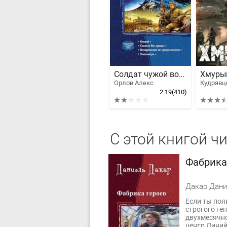
Солдат чужой войны
Хмуры
Орлов Алекс
2.19
(410)
С этой книгой ч
Фабрика
Дакар Дани
Если ты поя
строгого ге
двухмесячно
центр Линий