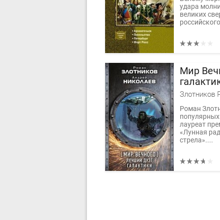
удара молни
великих св
российского.
Мир Веч
галакти
Роман Злотн
популярных 
лауреат пре
«Лунная рад
стрела»....