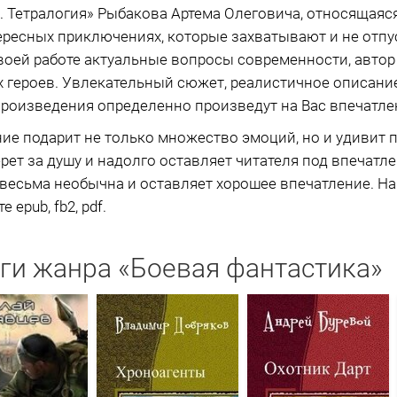
. Тетралогия» Рыбакова Артема Олеговича, относящаяся
ересных приключениях, которые захватывают и не отп
воей работе актуальные вопросы современности, авто
х героев. Увлекательный сюжет, реалистичное описани
роизведения определенно произведут на Вас впечатле
ие подарит не только множество эмоций, но и удивит
ерет за душу и надолго оставляет читателя под впечатл
а весьма необычна и оставляет хорошее впечатление. На
 epub, fb2, pdf.
ги жанра «Боевая фантастика»