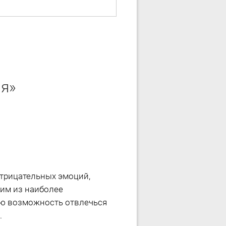
ия»
отрицательных эмоций,
ним из наиболее
ную возможность отвлечься
.