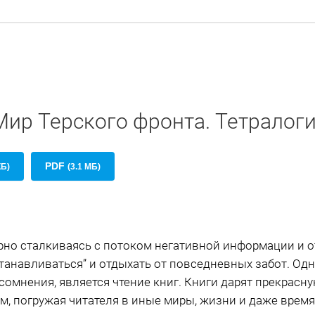
Мир Терского фронта. Тетралог
PDF
КБ)
(3.1 МБ)
рно сталкиваясь с потоком негативной информации и 
танавливаться” и отдыхать от повседневных забот. Од
сомнения, является чтение книг. Книги дарят прекрас
м, погружая читателя в иные миры, жизни и даже время