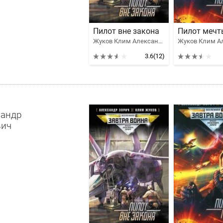
Пилот вне закона
Пилот мечт
Жуков Клим Александрович, Зорич Александр Владимирович
3.6
(12)
сандр
вич