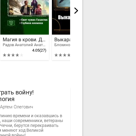
Магия в крови. Дилогия
Выкарабкаться
Радов Анатолий Анатольевич
Блохинов Павел Михайлович
Тихера Родрива
4.05
(27)
3.81
(47)
рать войну!
логия
Артем Олегович
линию времени и оказавшись в
у, наши современники, ветераны
Чечни, берутся перекраивать
и меняют ход Великой
енной войны!