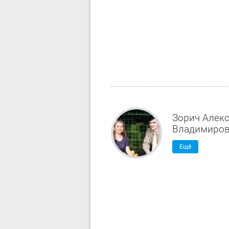
Зорич Алек
Владимиро
Ещё