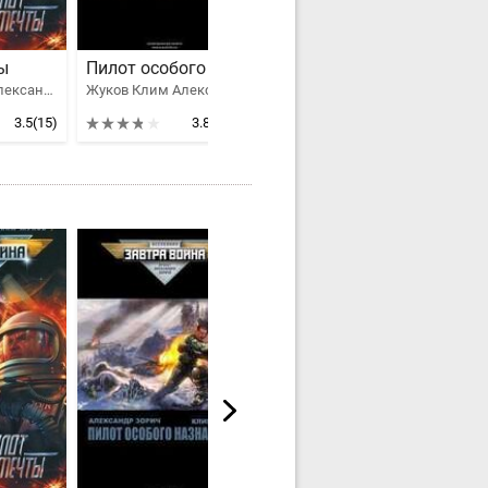
ы
Пилот особого назначения
Солдат императора
Жуков Клим Александрович, Зорич Александр Владимирович
Жуков Клим Александрович, Зорич Александр Владимирович
Жуков Клим Александрович, Антоненко Екатерина
3.5
(15)
3.86
(11)
4.44
(8)