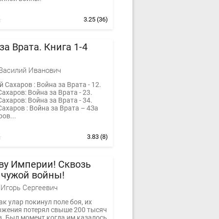
3.25
(36)
за Врата. Книга 1-4
Василий Иванович
й Сахаров : Война за Врата - 12.
ахаров: Война за Врата - 23.
ахаров: Война за Врата - 34.
ахаров : Война за Врата – 4За
ов...
3.83
(8)
ву Империи! Сквозь
 чужой войны!
Игорь Сергеевич
ак улар покинул поле боя, их
ржения потерял свыше 200 тысяч
. Был момент когда им казалось