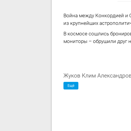
Война между Конкордией и 
из крупнейших астрополитич
В космосе сошлись брониро
мониторы – обрушили друг на
Жуков Клим Александро
Ещё