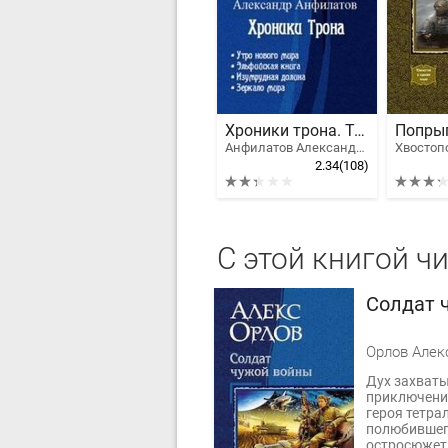
Хроники трона. Тетралогия
Анфилатов Александр Николаевич
2.34
(108)
С этой книгой ч
Солдат 
Орлов Алек
Дух захваты
приключени
героя тетра
полюбившег
остросюжет