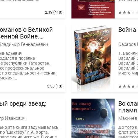
2.19
(410)
оманов о Великой
Война 
венной Войне.
ция. Книги 1-37
Владимир Геннадьевич
Сахаров 
еннадьевич
1. Васили
одился в посёлке
Василий С
е республики Татарстан.
Василий С
нее профессиональное
Василий С
 по специальности «техник
много мир
чения:...
3.38
(13)
ый среди звезд:
Во сла
пламя
тр Иванович
Макичев 
но эта книга задумывалась,
До того к
по "Шахтёру" И.А. Хорта.
флот вто
пародия на него же. В конце
вымпелов