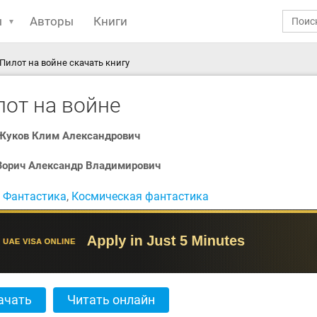
ы
Авторы
Книги
Пилот на войне скачать книгу
лот на войне
Жуков Клим Александрович
Зорич Александр Владимирович
:
Фантастика
,
Космическая фантастика
ачать
Читать онлайн