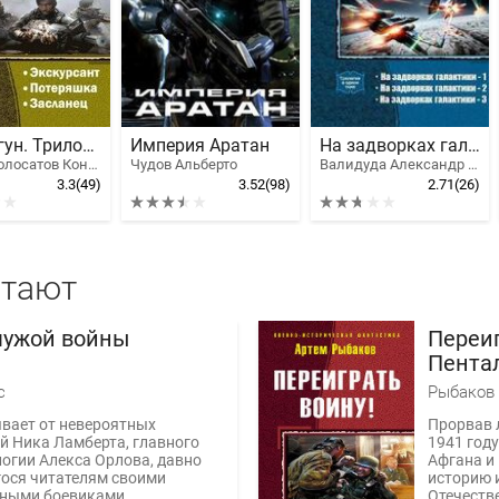
Попрыгун. Трилогия
Империя Аратан
На задворках галактики. Трилогия
Хвостополосатов Константин
Чудов Альберто
Валидуда Александр Анатольевич
3.3
(49)
3.52
(98)
2.71
(26)
итают
чужой войны
Переиг
Пента
с
Рыбаков 
вает от невероятных
Прорвав 
й Ника Ламберта, главного
1941 год
логии Алекса Орлова, давно
Афгана и 
ося читателям своими
историю 
ными боевиками....
Отечеств