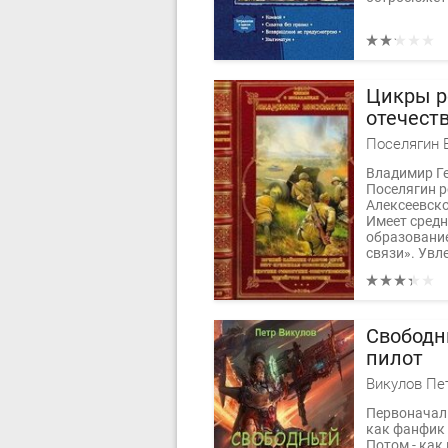
Цикры р
отечест
Компиля
Поселягин 
Владимир Г
Поселягин р
Алексеевско
Имеет сред
образование
связи». Увле
Свободн
пилот
Викулов Пе
Первоначаль
как фанфик 
Потом - как 