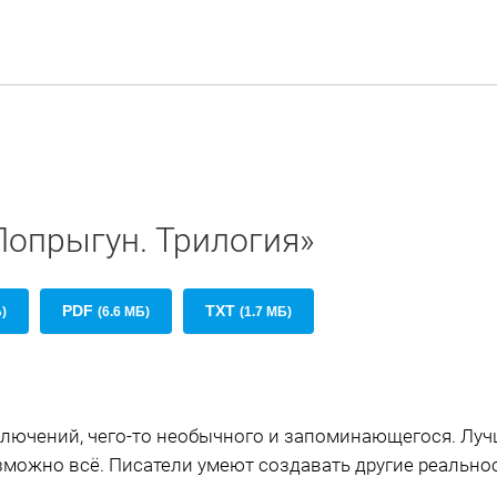
Попрыгун. Трилогия»
PDF
TXT
Б)
(6.6 МБ)
(1.7 МБ)
иключений, чего-то необычного и запоминающегося. Лу
озможно всё. Писатели умеют создавать другие реальн