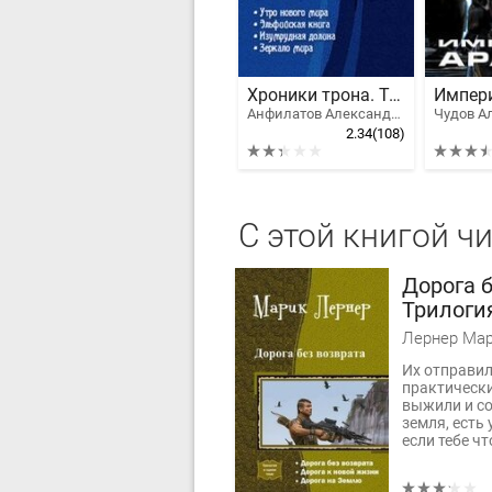
Хроники трона. Тетралогия
Импер
Анфилатов Александр Николаевич
Чудов А
2.34
(108)
С этой книгой ч
Дорога б
Трилоги
Лернер Ма
Их отправил
практически
выжили и со
земля, есть
если тебе чт