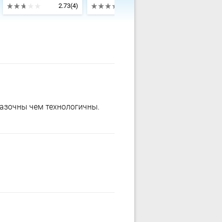
2.73
(4)
4.3
(1)
казочны чем технологичны.