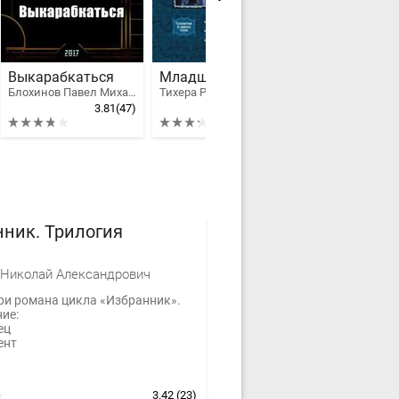
Выкарабкаться
Младший граф. Трилогия
Блохинов Павел Михайлович
Тихера Родривар
4ygo
3.81
(47)
3.3
(15)
ник. Трилогия
Николай Александрович
ри романа цикла «Избранник».
ие:
ец
ент
3.42
(23)