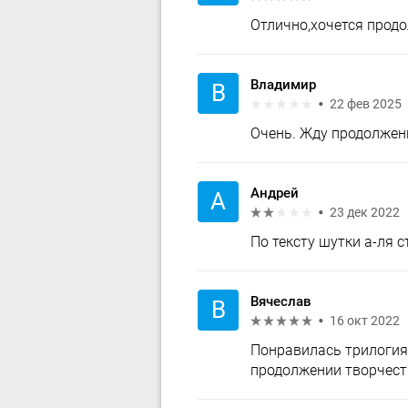
Отлично,хочется продо
Владимир
В
22 фев 2025
Очень. Жду продолжен
Андрей
А
23 дек 2022
По тексту шутки а-ля с
Вячеслав
В
16 окт 2022
Понравилась трилогия
продолжении творчеств