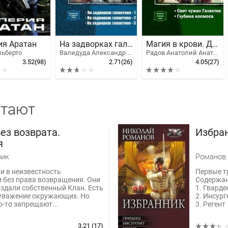
ия Аратан
На задворках галактики. Трилогия
Магия в крови. Дилогия
льберто
Валидуда Александр Анатольевич
Радов Анатолий Анатольевич
3.52
(98)
2.71
(26)
4.05
(27)
итают
ез возврата.
Избран
я
рик
Романов 
и в неизвестность
Первые т
 без права возвращения. Они
Содержан
здали собственный Клан. Есть
1. Гварде
 уважение окружающих. Но
2. Инсург
о-то запрещают...
3. Регент
3.21
(17)