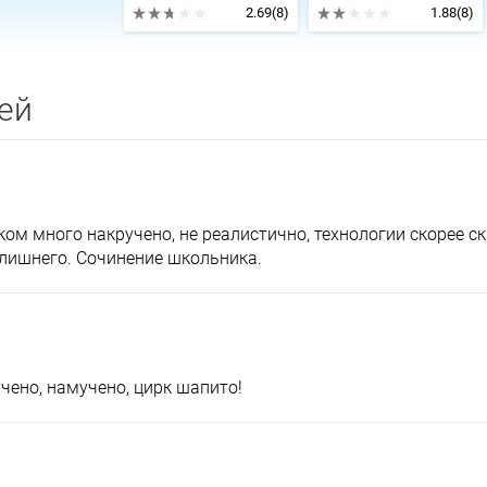
2.69
(8)
1.88
(8)
ей
ом много накручено, не реалистично, технологии скорее с
 лишнего. Сочинение школьника.
чено, намучено, цирк шапито!