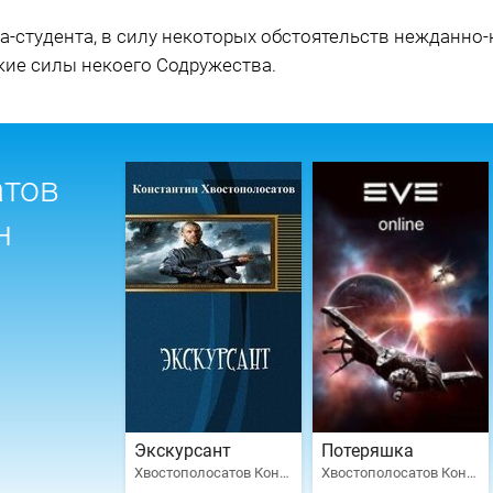
-студента, в силу некоторых обстоятельств нежданно-
кие силы некоего Содружества.
атов
н
Экскурсант
Потеряшка
Хвостополосатов Константин
Хвостополосатов Константин