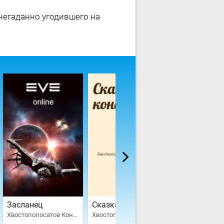
негаданно угодившего на
Засланец
Сказка про конфету
Хвостополосатов Константин
Хвостополосатов Константин