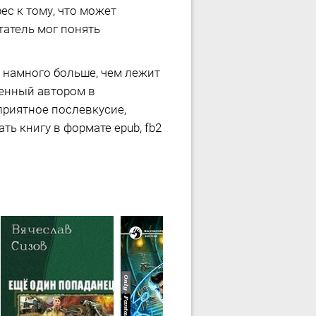
ес к тому, что может
атель мог понять
л намного больше, чем лежит
женный автором в
приятное послевкусие,
ть книгу в формате epub, fb2