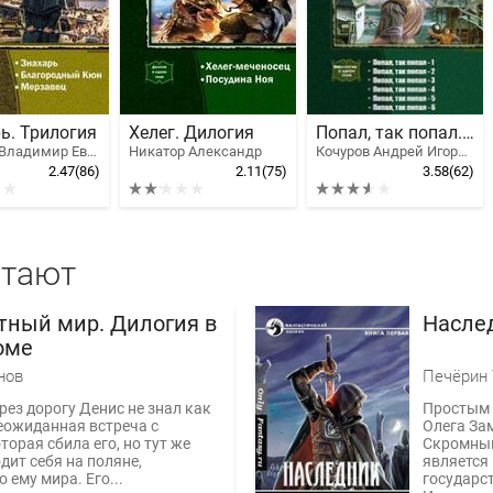
ь. Трилогия
Хелег. Дилогия
Попал, так попал. Гексалогия
Голубев Владимир Евгеньевич
Никатор Александр
Кочуров Андрей Игоревич
2.47
(86)
2.11
(75)
3.58
(62)
итают
тный мир. Дилогия в
Насле
оме
нов
Печёрин
рез дорогу Денис не знал как
Простым 
еожиданная встреча с
Олега За
торая сбила его, но тут же
Скромный
дит себя на поляне,
является
 ему мира. Его...
государс