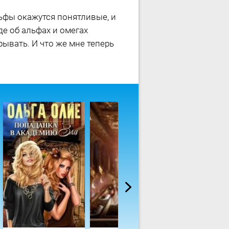
альфы окажутся понятливые, и
де об альфах и омегах
ывать. И что же мне теперь