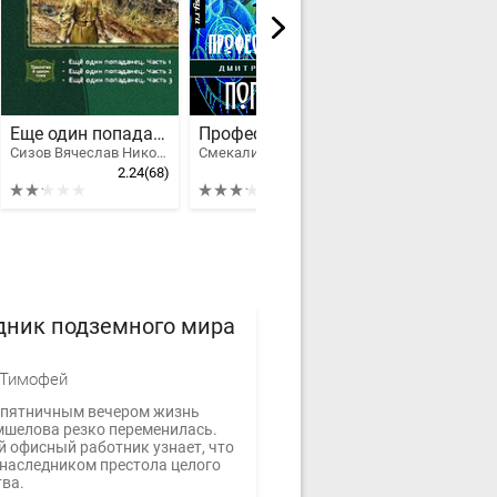
Еще один попаданец. Трилогия
Профессиональный попаданец
Орк [компил
Сизов Вячеслав Николаевич
Смекалин Дмитрий Олегович
2.24
(68)
3.21
(36)
дник подземного мира
 Тимофей
пятничным вечером жизнь
мшелова резко переменилась.
 офисный работник узнает, что
 наследником престола целого
тва.