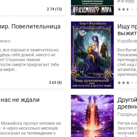
И в пору..
2.74
(13)
мир. Повелительница
Ищу п
выжит
ренко
Коробков
, все хорошо и замечательно,
Без Вычи
Идёшь себе домой, никого не
Уважаемы
оп! Странная темная
претендуе
после смерти предлагает тебе
стеб над 
 мире!...
штампов, 
оригинал
3.63
(6)
 нас не ждали
Другой
древн
Городецк
 Можайска пропал человек во
Пятая кни
. А через несколько месяцев
Захотел 
 рассказал на телевидении о
получай 