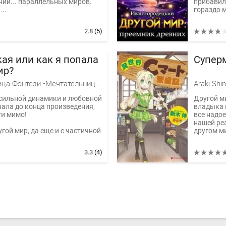
ии... параллельных миров.
прибавило
..
гораздо м
2.8
(5)
кая или как я попала
Супер
ир?
Любительница Фэнтези •Мечтательница•, Невеста Дьявола
Araki Shin
сильной динамики и любовной
Другой ми
чала до конца произведения,
владыка 
ти мимо!
все надо
нашей реа
угой мир, да еще и с частичной
другом ми
3.3
(4)