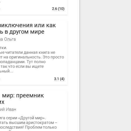
.
2.6
(10)
риключения или как
ь в другом мире
а Ольга
тки.
е читатели данная книга не
т на оригинальность. Это просто
попаданцами. Тут полно
так что если вы ищете
ьный...
3.1
(4)
 мир: преемник
их
ий Иван
га серии «Другой мир».
стать высшим аристократом –
последствия! Проблем только