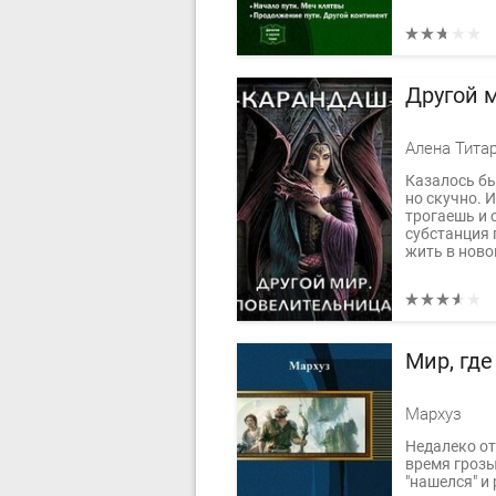
Другой 
Алена Тита
Казалось бы
но скучно. 
трогаешь и 
субстанция 
жить в новом
Мир, где
Мархуз
Недалеко от
время грозы
"нашелся" и