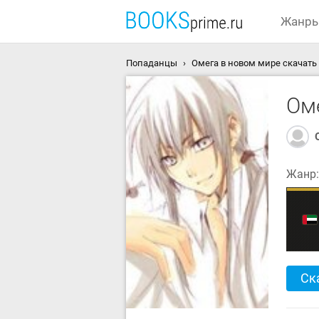
Жанр
Попаданцы
Омега в новом мире скачать
Ом
Жанр
Ск