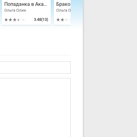
Попаданка в Академию Зла
Бракованный муж? Возврату не подлежит
Ольга Олие
Ольга Олие
Ольга Олие
3.48
(13)
2.2
(5)