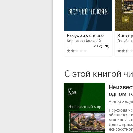
Везучий человек
Знахар
Корнилов Алексей
2.12
(170)
С этой книгой ч
Неизвес
одном т
Артем Хлад
Переходя че
обернется н
машиной, ко
Денис прихо
неизвестного