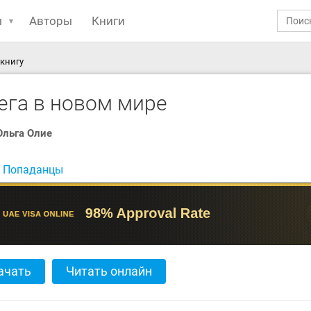
ы
Авторы
Книги
 книгу
ега в новом мире
Ольга Олие
:
Попаданцы
ачать
Читать онлайн