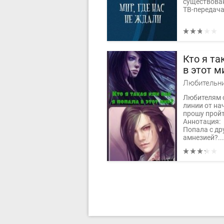
существован
ТВ-передача.
Кто я та
в этот м
Любителям 
линии от на
прошу прой
Аннотация:
Попала с др
амнезией?...