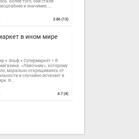
сь. Более того, они стали
асштабнее и значимее....
3.86
(13)
маркет в ином мире
р + Эльф + Супермаркет = Я
магазина. «Лавочник», которому
ело, морально открещиваясь от
льности и случайно исчезает в
ре. Я...
4.7
(4)