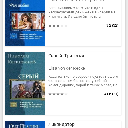
Все началось с того, что в один
непрекрасный день меня выперли из
института. И ладно бы я была
действительно виновата — но ведь
чистая случайность! Ну и что, что
3.2
(32)
вместо...
Серый. Трилогия
Elisa von der Recke
Куда только не забросит судьба нашего
человека, тем более в служебной
командировке, порой в такие места, из
которых выбраться сложно, а иногда и
вовсе невозможно....
4.06
(21)
Ликвидатор