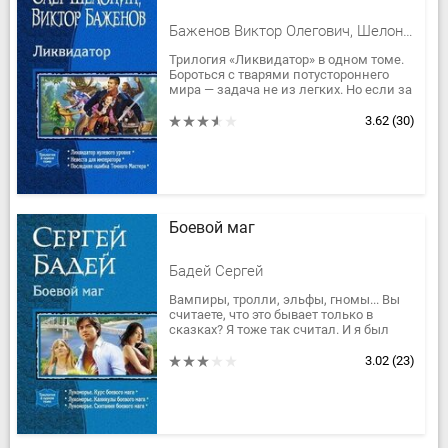
Баженов Виктор Олегович, Шелонин Олег Александрович
Трилогия «Ликвидатор» в одном томе.
Бороться с тварями потустороннего
мира — задача не из легких. Но если за
дело берется ликвидатор нулевого
уровня Денис Колобродов...
3.62
(30)
Боевой маг
Бадей Сергей
Вампиры, тролли, эльфы, гномы... Вы
считаете, что это бывает только в
сказках? Я тоже так считал. И я был
уверен, что магии не существует. Как-то
не приходилось раньше с...
3.02
(23)