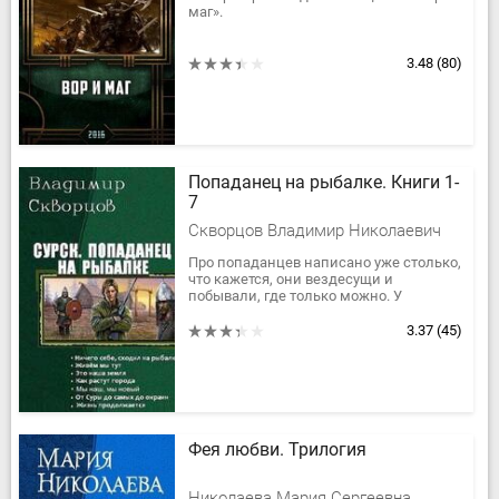
маг».
3.48
(80)
Попаданец на рыбалке. Книги 1-
7
Скворцов Владимир Николаевич
Про попаданцев написано уже столько,
что кажется, они вездесущи и
побывали, где только можно. У
Сталина, предупредив его о войне и
научив делать атомную бомбу и...
3.37
(45)
Фея любви. Трилогия
Николаева Мария Сергеевна