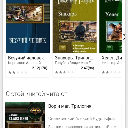
Везучий человек
Знахарь. Трилогия
Хелег. Дило
Корнилов Алексей
Голубев Владимир Евгеньевич
Никатор Алек
2.12
(170)
2.47
(86)
С этой книгой читают
Вор и маг. Трилогия
Свадковский Алексей Рудольфович
Все три произведения из цикла «Вор и