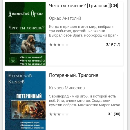
Чего ты хочешь? [Трилогия][СИ]
Оркас Анатолий
Когда я пришел в этот мир, выбрал я
три события, достойные жизни.
Выбрал себе Врага, ибо хороший Враг -
достойный противник.
Выбрал я себе Друга, ибо хороший...
3.19
(17)
Потерянный. Трилогия
Князев Милослав
Эвриворлд - мир игры, в которой есть
всё. Или, очень многое. Создатели
сумели собрать множество миров меча
и магии под одной крышей. По
статистике ежегодно умирает...
3.1
(30)