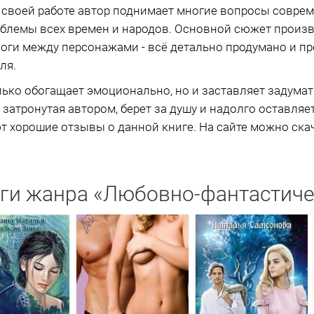
 своей работе автор поднимает многие вопросы соврем
блемы всех времен и народов. Основной сюжет произве
оги между персонажами - всё детально продумано и пр
ля.
ько обогащает эмоционально, но и заставляет задума
затронутая автором, берет за душу и надолго оставляе
т хорошие отзывы о данной книге. На сайте можно скач
ги жанра «Любовно-фантастич