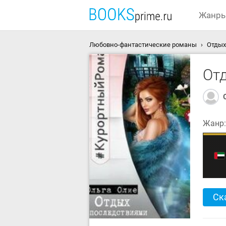
Жанр
Любовно-фантастические романы
Отдых
От
Жанр
Ск