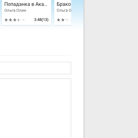
Попаданка в Академию Зла
Бракованный муж? Возврату не подлежит
Ольга Олие
Ольга Олие
Ольга Олие
3.48
(13)
2.2
(5)