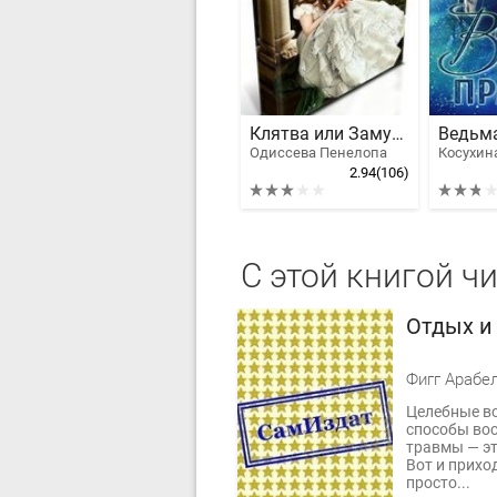
Клятва или Замуж за первого встречного
Одиссева Пенелопа
2.94
(106)
С этой книгой ч
Отдых и
Фигг Арабе
Целебные во
способы вос
травмы — эт
Вот и приход
просто...