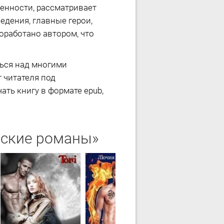
енности, рассматривает
дения, главные герои,
оработано автором, что
ться над многими
т читателя под
ать книгу в формате epub,
еские романы»