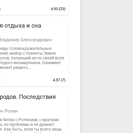
4.93
(23)
я отдыха и сна
Владимир Александрович
реды головокружительных
ний, майор с планеты Земля
ухов, попавший не по своей воле
олодого иномирянина, понимает
 может решить...
4.57
(7)
родов. Последствия
ич Роман
 битва с Ротенами, с врагами
о, но проблемы и не думают
. Как быть, если ты всего лишь