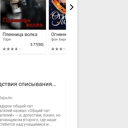
Пленница волка
Огненный Лорд и я
Тори
фон Беренготт Лючия
Стрeльникoва K
3.77
(50)
3.3
(21)
ствия списывания...
Марьян
идурок общий чат
ателей назвал «Общий чат
телей» — я, допустим, понял, но
зачинщиком второго, где наше
тебется над учащимися и...