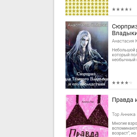
Сюрприз
Владыки
Анастасия 
Небольшой 
который пол
необычный 
Правда 
Тор Анника
Многие взр
вспоминают
возраст", н