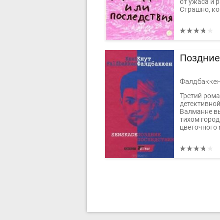
от ужаса и р
Страшно, ког
Поздние
Фалдбаккен
Третий рома
детективной
Валманне вы
тихом город
цветочного 