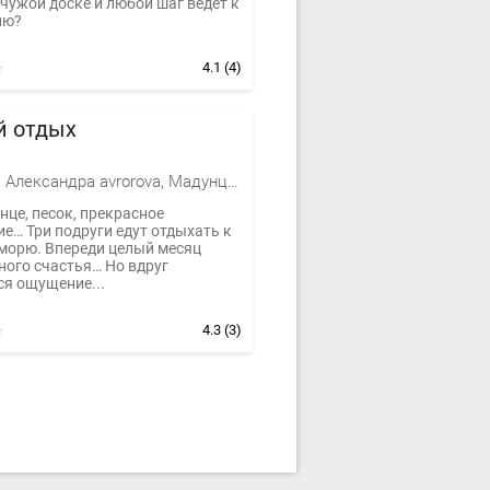
чужой доске и любой шаг ведет к
ию?
4.1
(4)
й отдых
Авророва Александра avrorova, Мадунц Александра avrorova
нце, песок, прекрасное
е… Три подруги едут отдыхать к
морю. Впереди целый месяц
ного счастья… Но вдруг
ся ощущение...
4.3
(3)