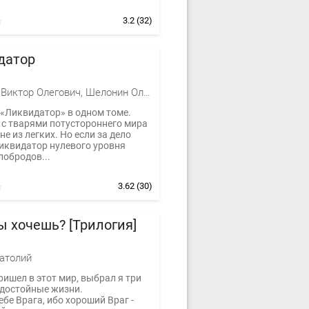
3.2
(32)
датор
Баженов Виктор Олегович, Шелонин Олег Александрович
 «Ликвидатор» в одном томе.
 с тварями потустороннего мира
не из легких. Но если за дело
ликвидатор нулевого уровня
лобродов...
3.62
(30)
ы хочешь? [Трилогия]
атолий
ришел в этот мир, выбрал я три
 достойные жизни.
бе Врага, ибо хороший Враг -