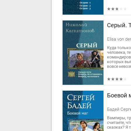
Серый. 
Elisa von de
Куда только
человека, т
командировк
которых выб
вовсе невоз
Боевой 
Бадей Серг
Вампиры, тр
считаете, чт
сказках? Я 