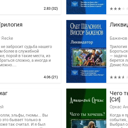
2.83
(32)
Трилогия
Ликви
r Recke
 не забросит судьба нашего
Трилогия
ем более в служебной
Бороться
е, порой в такие места, из
— задача 
раться сложно, а иногда и
берется 
можно....
Денис Ко
4.06
(21)
маг
Чего т
[СИ]
ей
Оркас Ан
олли, эльфы, гномы... Вы
Когда я п
о это бывает только в
события,
тоже так считал. И я был
Выбрал се