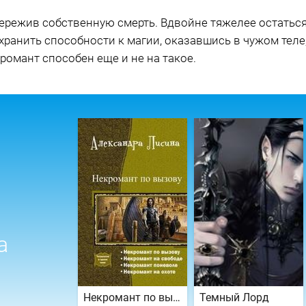
ережив собственную смерть. Вдвойне тяжелее остатьс
ранить способности к магии, оказавшись в чужом теле, 
романт способен еще и не на такое.
а
Некромант по вызову. Тетралогия
Темный Лорд