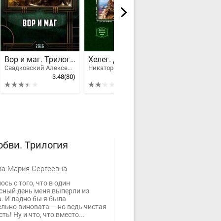
Вор и маг. Трилогия
Хелег. Дилогия
Свадковский Алексей Рудольфович
Никатор Александр
3.48
(80)
2.11
(75)
бви. Трилогия
а Мария Сергеевна
ось с того, что в один
сный день меня выперли из
. И ладно бы я была
ельно виновата — но ведь чистая
ть! Ну и что, что вместо...