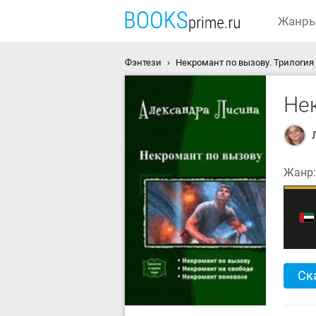
Жанр
Фэнтези
Некромант по вызову. Трилогия 
Не
Жанр
Ск