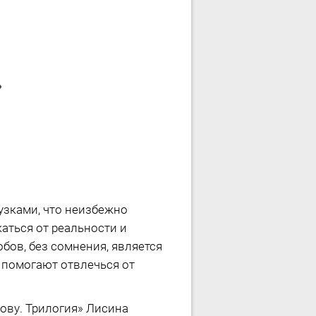
»
узками, что неизбежно
аться от реальности и
ов, без сомнения, является
м помогают отвлечься от
ову. Трилогия» Лисина