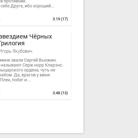
й противник.
себе Друга, ибо хороший...
3.19
(17)
озвездием Чёрных
Трилогия
Игорь Якубович
 меня звали Сергей Вьюжин.
е называют Серж норр Кларэнс.
ыцарского ордена, чуть не
абом. Да, врагов у меня
Плен, побег и...
3.48
(13)