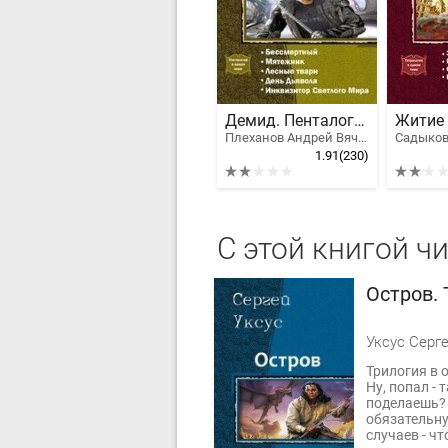
Демид. Пенталогия
Плеханов Андрей Вячеславович
Садыков
1.91
(230)
С этой книгой ч
Остров.
Уксус Серг
Трилогия в 
Ну, попал - 
поделаешь?
обязательну
случаев - чт