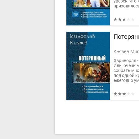
уверен, что 
приходилось
Потерян
Князев Мил
Эвриворлд - 
Или, очень 
собрать мно
под одной к
ежегодно ум