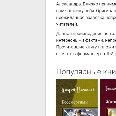
Александра. Близко принима
нам частичку себя. Оригина
неожиданная развязка непре
читателей.
Данное произведение не тол
интересными фактами. непрем
Прочитавшие книгу положите
скачать в формате epub, fb2, p
Популярные кни