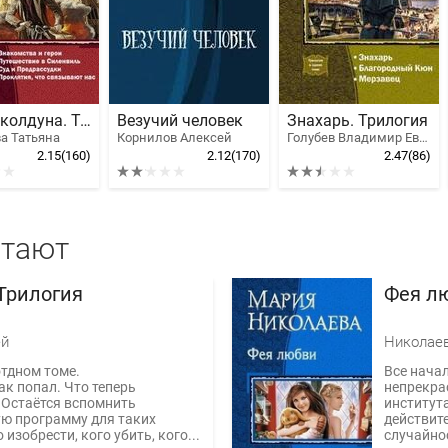
Житие колдуна. Тетралогия
Везучий человек
Знахарь. Трилогия
а Татьяна
Корнилов Алексей
Голубев Владимир Евгеньевич
2.15
(160)
2.12
(170)
2.47
(86)
итают
 Трилогия
Фея лю
ей
Николаев
отдном томе.
Все начал
так попал. Что теперь
непрекра
 Остаётся вспомнить
института
ю программу для таких
действит
о изобрести, кого убить, кого...
случайнос