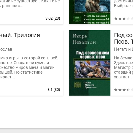
магии не существует. Как-то не
достойны
 раньше с...
Выбрал я 
3.02
(23)
ный. Трилогия
Под с
Псов. 
ослав
Негатин 
мир игры, в которой есть всё.
На Земле
многое. Создатели сумели
Здесь вс
жество миров меча и магии
Магистр р
рышей. По статистике
ставший р
ирает...
хватает… 
3.1
(30)