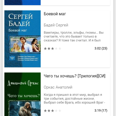
Боевой маг
Бадей Сергей
Вампиры, тролли, эльфы, гномы... Вы
считаете, что это бывает только в
сказках? Я тоже так считал. И я был
уверен, что магии не существует. Как-то
не приходилось раньше с...
3.02
(23)
Чего ты хочешь? [Трилогия][СИ]
Оркас Анатолий
Когда я пришел в этот мир, выбрал я
три события, достойные жизни.
Выбрал себе Врага, ибо хороший Враг -
достойный противник.
Выбрал я себе Друга, ибо хороший...
3.19
(17)