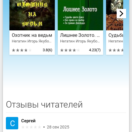
Охотник на ведьм
Лишнее Золото. Трилогия
Негатин Игорь Якубович, Локамп Пауль
Негатин Игорь Якубович
3.8
(6)
4.23
(7)
Отзывы читателей
Сергей
С
28 сен 2025