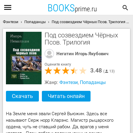
Фэнтези
Попаданцы
Под созвездием Чёрных Псов. Трилогия скачать книгу
Под созвездием Чёрных
Псов. Трилогия
Негатин Игорь Якубович
Оцените книгу
3.48
13
Жанр:
Фэнтези
,
Попаданцы
Скачать
Читать онлайн
На Земле меня звали Сергей Вьюжин. Здесь все
называют Серж норр Кларэнс. Магистр рыцарского
ордена, чуть не ставший рабом. Да, врагов у меня