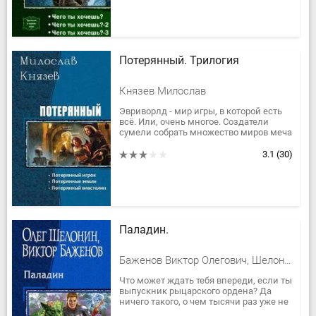
Потерянный. Трилогия
Князев Милослав
Эвриворлд - мир игры, в которой есть
всё. Или, очень многое. Создатели
сумели собрать множество миров меча
и магии под одной крышей. По
статистике ежегодно умирает...
3.1
(30)
Паладин.
Баженов Виктор Олегович, Шелонин Олег Александрович
Что может ждать тебя впереди, если ты
выпускник рыцарского ордена? Да
ничего такого, о чем тысячи раз уже не
пели в своих балладах менестрели: