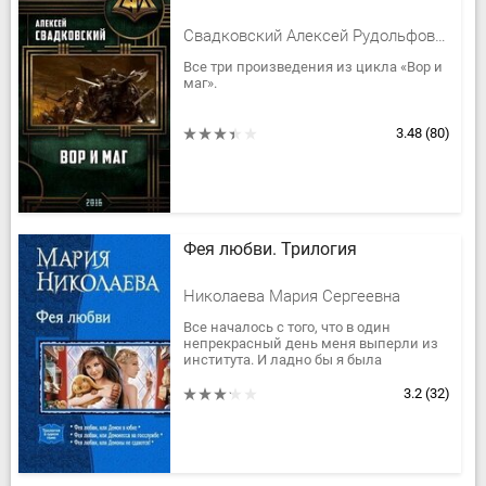
Свадковский Алексей Рудольфович
Все три произведения из цикла «Вор и
маг».
3.48
(80)
Фея любви. Трилогия
Николаева Мария Сергеевна
Все началось с того, что в один
непрекрасный день меня выперли из
института. И ладно бы я была
действительно виновата — но ведь
чистая случайность! Ну и что, что
3.2
(32)
вместо...