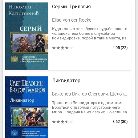
Серый. Трилогия
Elisa von der Recke
Куда только не забросит судьба нашего
человека, тем более в служебной
командировке, порой в такие места, из
которых выбраться сложно, а иногда и
вовсе невозможно....
4.05
(22)
Ликвидатор
Баженов Виктор Олегович, Шелонин Олег Александрович
Трилогия «Ликвидатор» в одном томе.
Бороться с тварями потустороннего
мира — задача не из легких. Но если за
дело берется ликвидатор нулевого
уровня Денис Колобродов...
3.62
(30)