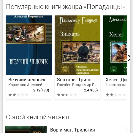
Популярные книги жанра «Попаданцы»
Везучий человек
Знахарь. Трилогия
Хелег. Дило
Корнилов Алексей
Голубев Владимир Евгеньевич
Никатор Алек
2.12
(170)
2.47
(86)
С этой книгой читают
Вор и маг. Трилогия