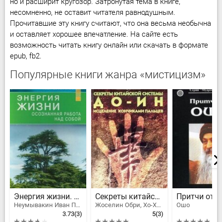
но и расширит кругозор. Затронутая тема в книге,
несомненно, не оставит читателя равнодушным.
Прочитавшие эту книгу считают, что она весьма необычна
и оставляет хорошее впечатление. На сайте есть
возможность читать книгу онлайн или скачать в формате
epub, fb2.
Популярные книги жанра «мистицизм»
Энергия жизни. Осознанная работа над собой
Секреты китайской системы До-Ин. Исцеление кончиками пальцев
Притчи от 
Неумывакин Иван Павлович, Александр Блохин
Жоселин Обри, Хо-Хань Чан
Ошо
3.73
(3)
5
(3)