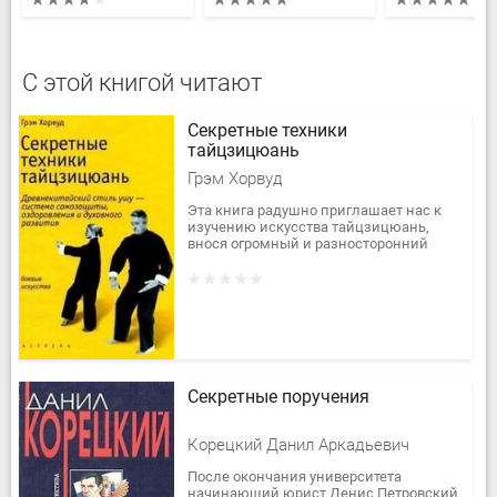
С этой книгой читают
Секретные техники
тайцзицюань
Грэм Хорвуд
Эта книга радушно приглашает нас к
изучению искусства тайцзицюань,
внося огромный и разносторонний
вклад в наше понимание и практику
этой поистине мистической
дисциплины....
Секретные поручения
Корецкий Данил Аркадьевич
После окончания университета
начинающий юрист Денис Петровский