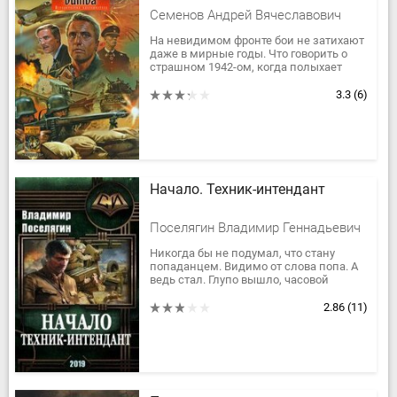
Семенов Андрей Вячеславович
На невидимом фронте бои не затихают
даже в мирные годы. Что говорить о
страшном 1942-ом, когда полыхает
огонь Мировой войны!
Советский разведчик Николай
3.3
(6)
Осипов,...
Начало. Техник-интендант
Поселягин Владимир Геннадьевич
Никогда бы не подумал, что стану
попаданцем. Видимо от слова попа. А
ведь стал. Глупо вышло, часовой
выстрелил на движение и привет
Привратник на Перекрёстке. Тут на...
2.86
(11)