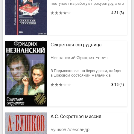
поступает на работу в прокуратуру, а его
сверстник журналист Сергей Курлов
неожиданно становится грузчиком...
4.31
(8)
Секретная сотрудница
Незнанский Фридрих Еевич
В Подмосковье, на берегу реки, найден
в шоковом состоянии мальчик в
больничной одежде. Одновременно в
Генпрокуратуру России пришло письмо
3.15
(4)
от профессора Ленца,...
А.С. Секретная миссия
Бушков Александр