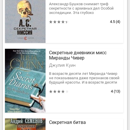
Александр Бушков снимает гриф
секретности с архивных дел Особой
экспедиции. Эта глубоко
законспирированная служба III
Отделения собственной его
4.5
(4)
Императорского Величества...
Секретные дневники мисс
Миранды Чивер
Джулия Куин
В возрасте десяти лет Миранда Чивер
не показываала даже признаков своей
будущей красоты. И в возрасте десяти
лет Миранда отлично понимала, что
общество ждет от нее....
4
(13)
Секретная битва