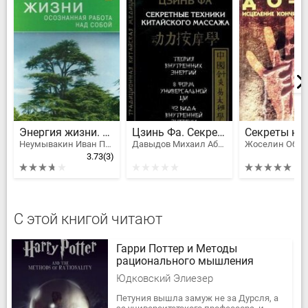
Энергия жизни. Осознанная работа над собой
Цзинь Фа. Секретные техники китайского массажа
Неумывакин Иван Павлович, Александр Блохин
Давыдов Михаил Абрамович
3.73
(3)
С этой книгой читают
Гарри Поттер и Методы
рационального мышления
Юдковский Элиезер
Петуния вышла замуж не за Дурсля, а