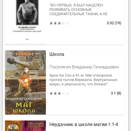
"ВО-ПЕРВЫХ, Я БЫЛ НАЦЕЛЕН
РАЗВИВАТЬ ОСНОВНЫЕ
СОЕДИНИТЕЛЬНЫЕ ТКАНИ, А НЕ
ПОВЕРХНОСТНЫЕ МУСКУЛЫ. Я
РАЗВИВАЛ СИЛУ СУХОЖИЛИЯ.
3.32
(19)
Сухожилия - подобны тросам между
костями и...
Школа
Поселягин Владимир Геннадьевич
Арни Ки Сон в 41-м. Маг-отморозок
против тылов Вермахта. Виртуальные
миры, и реальность, что ближе?
3.1
(8)
Неудачник в школе магии т.1-4