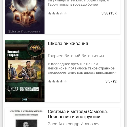
за университетского профессора, и
Гарри попал в гораздо более
благоприятную среду. У него были
частные учителя, дискуссии с отцом,
3.38
(157)
а...
Школа выживания
Гавряев Виталий Витальевич
В последнее время, в нашем
лексиконе, появилось такое странное
словосочетание как школа выживания.
Многие люди изъявляют желание
пройти эти курсы, и согласны
3.57
(3)
заплатить...
Система и методы Самсона.
Пояснения и инструкции
Засс Александр Иванович