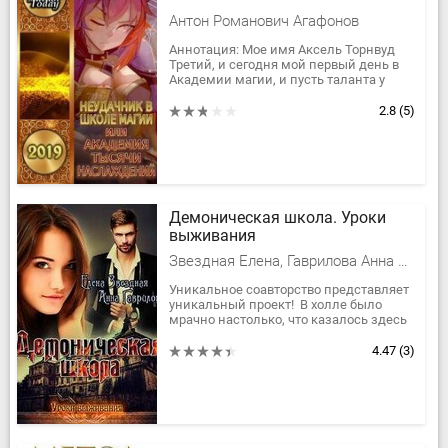
Антон Романович Агафонов
Аннотация: Мое имя Аксель Торнвуд
Третий, и сегодня мой первый день в
Академии магии, и пусть таланта у
меня нет, а моей соседкой становится
ненормальная суккуба. Я не...
2.8
(5)
Демоническая школа. Уроки
выживания
Звездная Елена, Гаврилова Анна Сергеевна
Уникальное соавторство представляет
уникальный проект! В холле было
мрачно настолько, что казалось здесь
напрочь поcелились сумерки, не
разгоняемые, а лишь...
4.47
(3)