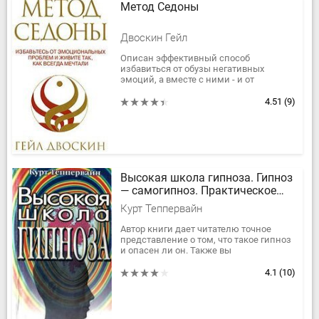
Метод Седоны
Двоскин Гейл
Описан эффективный способ
избавиться от обузы негативных
эмоций, а вместе с ними - и от
множества надуманных проблем,
которые мешают Вам обрести
4.51
(9)
полноценное счастье в...
Высокая школа гипноза. Гипноз
— самогипноз. Практическое
руководство
Курт Теппервайн
Автор книги дает читателю точное
представление о том, что такое гипноз
и опасен ли он. Также вы
познакомитесь не только с техникой
гипноза и самогипноза, но и с...
4.1
(10)