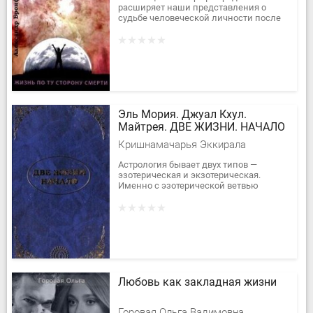
расширяет наши представления о
судьбе человеческой личности после
смерти ее физической оболочки. Она
продолжает начатый автором в книге...
Эль Мория. Джуал Кхул.
Майтрея. ДВЕ ЖИЗНИ. НАЧАЛО
Кришнамачарья Эккирала
Астрология бывает двух типов —
эзотерическая и экзотерическая.
Именно с эзотерической ветвью
астрологии связана истинная духовная
мудрость человека, и эту ветвь мы...
Любовь как закладная жизни
Горовая Ольга Вадимовна