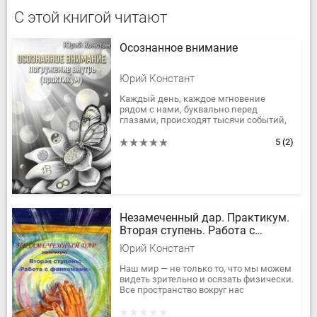
С этой книгой читают
Осознанное внимание
Юрий Констант
Каждый день, каждое мгновение
рядом с нами, буквально перед
глазами, происходят тысячи событий,
многие из которых могут стать
важными, поворотными в нашей
5
(2)
судьбе. Но мы...
Незамеченный дар. Практикум.
Вторая ступень. Работа с
фантомами
Юрий Констант
Наш мир — не только то, что мы можем
видеть зрительно и осязать физически.
Все пространство вокруг нас
наполнено разнообразными
энергоинформационными