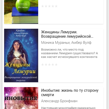
основы духовной работы. Разные главы
относятся к разным уровням...
Женщины Лемурии.
Возвращение лемурийской
энергии
Моника Мураньи, Амбер Вулф
Возможно ли, что место под
названием Лемурия существовало? А
как насчет исчезнувшего континента
МУ? Что значит для вас быть
лемурийцем сегодня? Ответы на эти и
другие...
Инобытие: жизнь по ту сторону
смерти
Александр Бронфман
Настоящая монография радикально