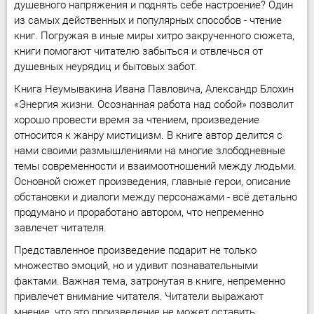
душевного напряжения и поднять себе настроение? Один
из самых действенных и популярных способов - чтение
книг. Погружая в иные миры хитро закрученного сюжета,
книги помогают читателю забыться и отвлечься от
душевных неурядиц и бытовых забот.
Книга Неумывакина Ивана Павловича, Александр Блохин
«Энергия жизни. Осознанная работа над собой» позволит
хорошо провести время за чтением, произведение
относится к жанру мистицизм. В книге автор делится с
нами своими размышлениями на многие злободневные
темы современности и взаимоотношений между людьми.
Основной сюжет произведения, главные герои, описание
обстановки и диалоги между персонажами - всё детально
продумано и проработано автором, что непременно
завлечет читателя.
Представленное произведение подарит не только
множество эмоций, но и удивит познавательными
фактами. Важная тема, затронутая в книге, непременно
привлечет внимание читателя. Читатели выражают
мнение, что это произведение не может оставить