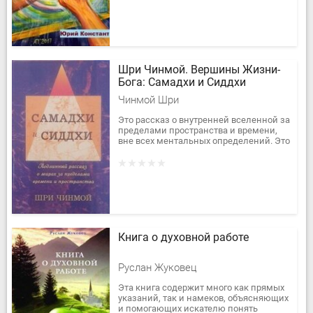
структурами, в...
Шри Чинмой. Вершины Жизни-
Бога: Самадхи и Сиддхи
Чинмой Шри
Это рассказ о внутренней вселенной за
пределами пространства и времени,
вне всех ментальных определений. Это
не философский и не теоретический
труд, а живое и подробное...
Книга о духовной работе
Руслан Жуковец
Эта книга содержит много как прямых
указаний, так и намеков, объясняющих
и помогающих искателю понять