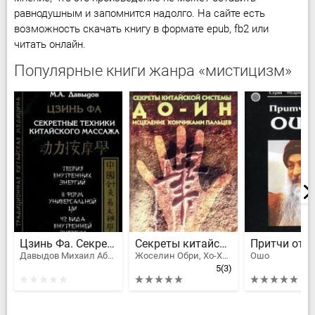
равнодушным и запомнится надолго. На сайте есть
возможность скачать книгу в формате epub, fb2 или
читать онлайн.
Популярные книги жанра «мистицизм»
Цзинь Фа. Секретные техники китайского массажа
Секреты китайской системы До-Ин. Исцеление кончиками пальцев
Притчи от 
Давыдов Михаил Абрамович
Жоселин Обри, Хо-Хань Чан
Ошо
5
(3)