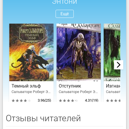
Энтони
Ещё
Темный эльф
Отступник
Изгнанник
Сальваторе Роберт Энтони
Сальваторе Роберт Энтони
3.96
(25)
4.31
(19)
Отзывы читателей