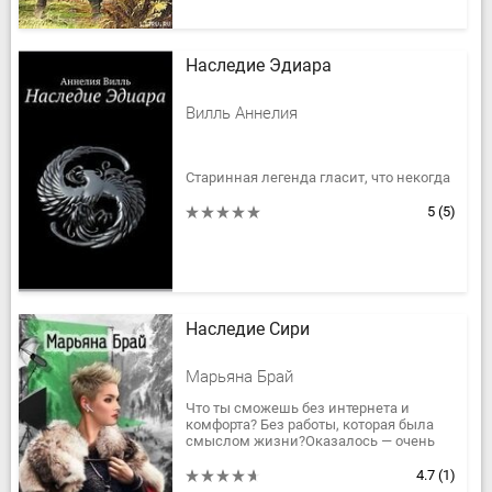
Наследие Эдиара
Вилль Аннелия
Старинная легенда гласит, что некогда
сила магов была намного больше,
люди не враждовали с эльфами, а тени
5
(5)
держались в стороне от владений. Все
это...
Наследие Сири
Марьяна Брай
Что ты сможешь без интернета и
комфорта? Без работы, которая была
смыслом жизни?Оказалось — очень
много!А если это не реальное прошлое,
а другой мир со своими...
4.7
(1)