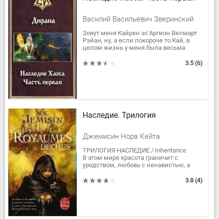
Василий Васильевич Зверинский
Зовут меня Кайрен эс'Аргион Велмарт
Рэйан, ну, а если покороче то Кай, в
целом жизнь у меня была весьма
скучной ровно до того момента, пока
меня не выкинуло случайным...
3.5
(6)
Наследие. Трилогия
Джемисин Нора Кейта
ТРИЛОГИЯ НАСЛЕДИЕ / Inheritance
В этом мире красота граничит с
уродством, любовь с ненавистью, а
верность с предательством. В небо
возносится прекрасный, воздушный...
3.8
(4)