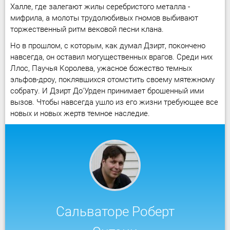
Халле, где залегают жилы серебристого металла -
мифрила, а молоты трудолюбивых гномов выбивают
торжественный ритм вековой песни клана.
Но в прошлом, с которым, как думал Дзирт, покончено
навсегда, он оставил могущественных врагов. Среди них
Ллос, Паучья Королева, ужасное божество темных
эльфов-дроу, поклявшихся отомстить своему мятежному
собрату. И Дзирт До'Урден принимает брошенный ими
вызов. Чтобы навсегда ушло из его жизни требующее все
новых и новых жертв темное наследие.
Сальваторе Роберт