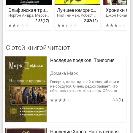
Эльфийская трилогия
Лучшее юмористическое фэнтези. Антология
Нортон Андрэ, Мерседес Лаки
Нил Гейман, Роберт Шекли, Андерсон Пол Уильям, Робертс Адам, Диксон Гордон Руперт, Гуларт Рон, Пол Ди Филиппо, Хьюз Рис, Лэнгфорд Дэвид, Баллантайн Тони, Фриснер Эстер М., Холт Том, Гарднер Крэг Шоу, Дженнингс Гэри, Пайри Стивен, Лонг Лэрд, Лой Роберт, Бродерик Дэмиен, Ричардсон Морис, Редвуд Стив, Браун Молли, Армстронг Энтони, Геренсер Том, Андерсон Гейл-Нина, Роллинс Грей, Вард Синтия, Тодд Мэрилин, Эпплтон Эверард Джек, Морресси Джон, Стоктон Фрэнк Ричард
2.38
(17)
2.32
(12)
С этой книгой читают
Наследие предков. Трилогия
Домаха Марк
Говорят, не загадывай желаний они и
не сбудутся. Очень редко бывает, что
сбылось то о чем мечтаешь. Обычно
желание исполняется, но совсем не
так как хотелось, вроде бы и...
3.8
(1)
Наследие Хаоса. Часть первая