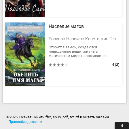
Наследие магов
Борисов-Назимов Константин Геннадьевич
Строится замок, создаются
невиданные вещи, жизнь в
магическом мире налаживается.
Однако, враги не желают оставлять в
покое. Уже собрана армия бывшего
4
(3)
регента, королевство...
© 2026. Скачать книги fb2, epub, pdf, txt, rtf и читать онлайн.
Правообладателям
3