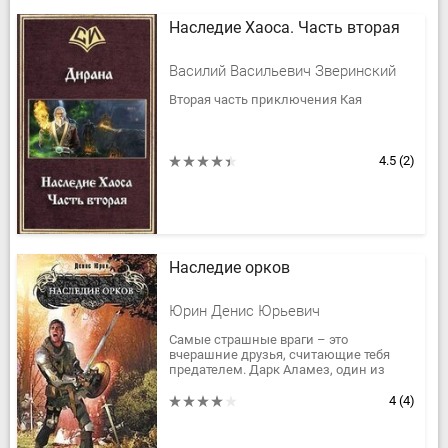
Наследие Хаоса. Часть вторая
Василий Васильевич Зверинский
Вторая часть приключения Кая
4.5
(2)
Наследие орков
Юрин Денис Юрьевич
Самые страшные враги – это
вчерашние друзья, считающие тебя
предателем. Дарк Аламез, один из
бессмертных воинов Одиннадцатого
легиона, преследуемый не только
4
(4)
бывшими...