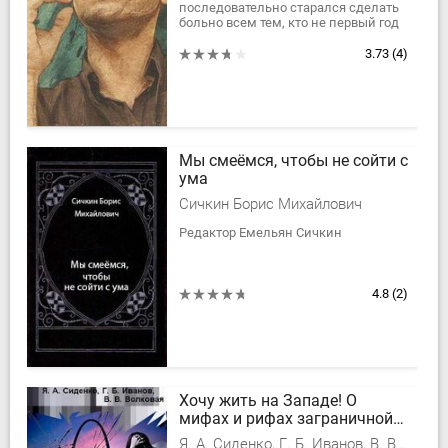
последовательно старался сделать
больно всем тем, кто не первый год
делает больно мне и моим близким.
Кто оскорбляет мою память и...
3.73
(4)
Мы смеёмся, чтобы не сойти с
ума
Сичкин Борис Михайлович
Редактор Емельян Сичкин
4.8
(2)
Хочу жить на Западе! О
мифах и рифах заграничной
жизни
Я. А. Сиденко, Г. Б. Иванов, В. В. Волковая