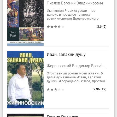
Пчелов Евгений Владимирович
Имя князя Рюрика уводит нас
далеко в прошлое - в эпоху
возникновения Древнерусского
государства, основанного, согласно
легенде, в IX веке тремя братьями-
3.6
(5)
варягами. С тех...
Иван, запахни душу
Жириновский Владимир Вольфович
Это главный роман моей жизни. Я
дал ему название «Иван, запахни
душу!» Я обращаюсь к тебе, простой
русский мальчик Ваня. Я люблю
тебя. Я люблю тебя, потому что ты...
2.96
(12)