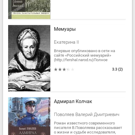
так не...
Мемуары
Екатеринa II
Впервые опубликовано в сети на
сайте «Российский мемуарий»
(http://fershal.narod.ru)Полное
соответствие текста печатному
изданию не гарантируется.
3.3
(2)
Нумерация в фигурных...
Адмирал Колчак
Поволяев Валерий Дмитриевич
Роман известного современного
писателя В.Поволяева рассказывает
о жизни и судьбе исследователя,