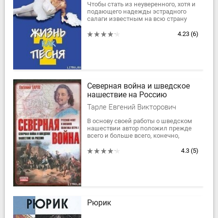
Чтобы стать из неуверенного, хотя и
подающего надежды эстрадного
салаги известным на всю страну
обитателем триумфального
«Городка», съел Илья Олейников не
4.23
(6)
один пуд соли,...
Северная война и шведское
нашествие на Россию
Тарле Евгений Викторович
В основу своей работы о шведском
нашествии автор положил прежде
всего и больше всего, конечно,
русские, материалы: как
неизданные архивные данные, так и
4.3
(5)
опубликованные...
Рюрик