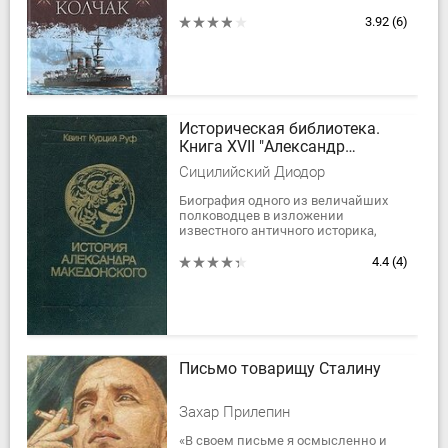
адмирала, одного из организаторов
Белого движения в годы
3.92
(6)
Гражданской...
Историческая библиотека.
Книга XVII "Александр
Македонский" //Квинт Курций
Сицилийский Диодор
Руф. История Александра
Македонского. С
Биография одного из величайших
полководцев в изложении
приложением сочинений
известного античного историка,
Диодора, Юстина, Плутарха
серьёзно относившегося к
об Александре.
достоверности своих трудов.
4.4
(4)
Письмо товарищу Сталину
Захар Прилепин
«В своем письме я осмысленно и