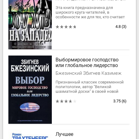
Эта книга предназначена для
широкого круга читателей, в
особенности же для тех, кто считает
западный мир «раем на Земле». Она
адресована тем, кто, не видя
4.8
(3)
порядка...
Выбормировое господство
или глобальное лидерство
Бжезинский Збигнев Казимеж
Признанный классик современной
политологии, автор "Великой
шахматной доски" в своей новой
книге развивает мысль о всемирной
роли США как единственной
3.75
(6)
сверхдержавы,...
Лучшее