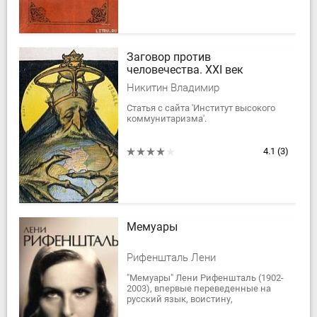
Заговор против
человечества. XXI век
Никитин Владимир
Статья с сайта 'Институт высокого
коммунитаризма'.
4.1
(3)
Мемуары
Рифеншталь Лени
"Мемуары" Лени Рифеншталь (1902-
2003), впервые переведенные на
русский язык, воистину,
сенсационный памятник эпохи,