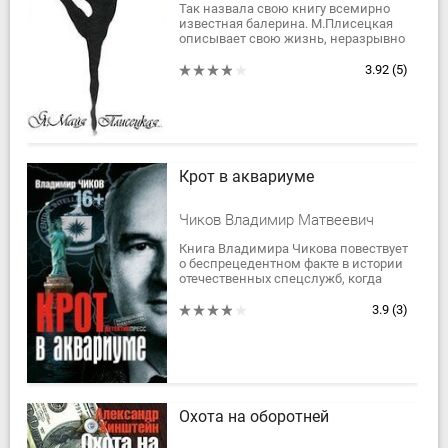
Так назвала свою книгу всемирно
известная балерина. М.Плисецкая
описывает свою жизнь, неразрывно
связанную с балетом, подробно и со
знанием дела пишет о главной
3.92
(5)
сцене...
Крот в аквариуме
Чиков Владимир Матвеевич
Книга Владимира Чикова повествует
о беспрецедентном факте в истории
отечественных спецслужб, когда
один человек решал не то что
судьбы сотен советских разведчиков
3.9
(3)
и их...
Охота на оборотней