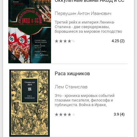
Оккультные войны НКВД и СС
Первушин Антон Иванович
Третий рейх и империя Ленина-
Сталина - две сверхдержавы,
боровшиеся за мировое господство
в первой половине прошлого века.
НКВД и СС - их беспощадные
4.25
(2)
карательные органы....
Раса хищников
Лем Станислав
Это - хроника мировых событий
глазами писателя, философа и
публициста. Война в Ираке,
"оранжевая революция" на Украине,
выборы в Германии и Польше,
3.9
(4)
стихийные...