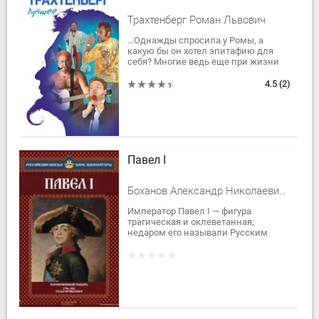
Трахтенберг Роман Львович
…Однажды спросила у Ромы, а
какую бы он хотел эпитафию для
себя? Многие ведь еще при жизни
думают об этом. Рома ответил, что
ему все равно, что напишут, лишь бы
4.5
(2)
не как...
Павел I
Боханов Александр Николаевич, Савинов Александр В.
Император Павел I — фигура
трагическая и оклеветанная;
недаром его называли Русским
Гамлетом. Этот Самодержец давно
должен занять достойное место на
страницах...