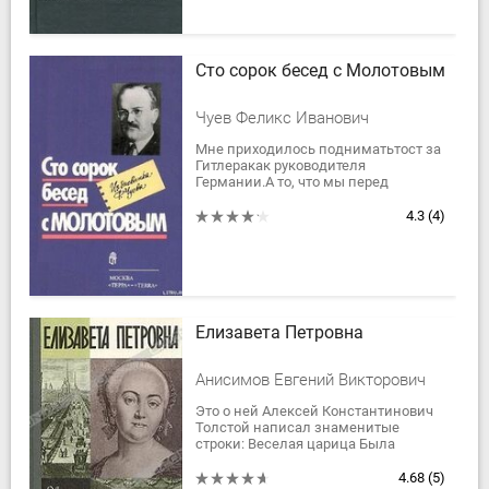
Сто сорок бесед с Молотовым
Чуев Феликс Иванович
Мне приходилось подниматьтост за
Гитлеракак руководителя
Германии.А то, что мы перед
войнойпровели эти репрессии,я
считаю, мы правильно
4.3
(4)
сделали.Сталина топчут для...
Елизавета Петровна
Анисимов Евгений Викторович
Это о ней Алексей Константинович
Толстой написал знаменитые
строки: Веселая царица Была
Елизавет... И действительно, ни в
какое другое царствование в России
4.68
(5)