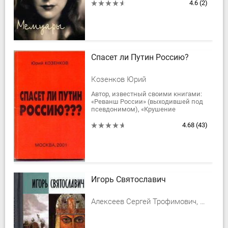
запечатлевший время глазами
4.6
(2)
одной из талантливейших...
Спасет ли Путин Россию?
Козенков Юрий
Автор, известный своими книгами:
«Реванш России» (выходившей под
псевдонимом), «Крушение
Америки» — «Заговор» и
«Возмездие», «Голгофа России» —
4.68
(43)
«Завоеватели»,...
Игорь Святославич
Алексеев Сергей Трофимович, Алексеев Сергей Викторович