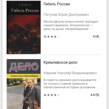
Гибель России
Петухов Юрий Дмитриевич
Философское осмысление трагедии
нашего времени. Апокалипсис —
день за днем. Непримиримое
обличение продажного
колониального режима,
4
(4)
поддержавшего фашистские
агрессии...
Кремлевское дело
Иванов Николай Владимирович, Гдлян Тельман Хоренович
В повести-хронике рассказывается
не только о самом громком в
отечественной истории уголовном
деле, перипетиях расследования,
политической "кухне" верхов. Книга
4.4
(5)
позволяет...