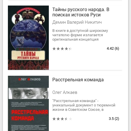
Тайны русского народа. В
поисках истоков Руси
Демин Валерий Никитич
В книге в доступной широкому
читателю форме излагается
оригинальная концепция
происхождения русского и других
народов России в контексте истории
4.42
(6)
мировой цивилизации. В...
Расстрельная команда
Олег Алкаев
"Расстрельная команда" -
уникальный документ о тюремной
жизни в Советском Союзе, в
Казахстане и Белоруссии. Олег
Алкаев почти всю свою
3.5
(2)
сознательную жизнь провел за...