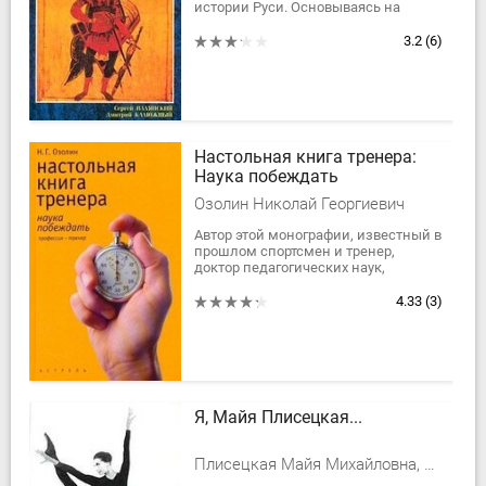
истории Руси. Основываясь на
теории Н.А.Морозова и собственных
исследованиях, авторы
3.2
(6)
доказательно опровергают...
Настольная книга тренера:
Наука побеждать
Озолин Николай Георгиевич
Автор этой монографии, известный в
прошлом спортсмен и тренер,
доктор педагогических наук,
профессор, заслуженный деятель
науки РСФСР — один из крупнейших
4.33
(3)
специалистов...
Я, Майя Плисецкая...
Плисецкая Майя Михайловна, Плисецкая М.