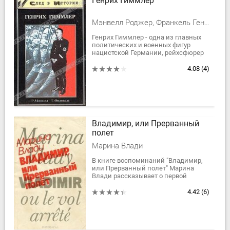
Генрих Гиммлер
Мэнвелл Роджер, Франкель Генрих
Генрих Гиммлер - одна из главных
политических и военных фигур
нацистской Германии, рейхсфюрер
СС. С его именем связаны самые
значительные и таинственные
4.08
(4)
страницы Третьего...
Владимир, или Прерванный
полет
Марина Влади
В книге воспоминаний "Владимир,
или Прерванный полет" Марина
Влади рассказывает о первой
встрече, романе и жизни с
Владимиром Высоцким.
4.42
(6)
"Каждый нашел в другом...