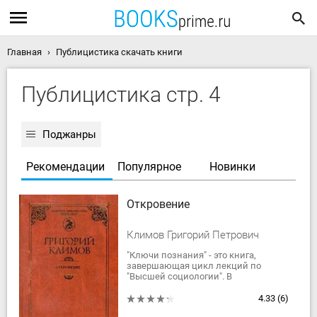
Главная
Публицистика скачать книги
Публицистика стр. 4
Поджанры
Рекомендации
Популярное
Новинки
Откровение
Климов Григорий Петрович
"Ключи познания" - это книга,
завершающая цикл лекций по
"Высшей социологии". В
приложениях отражено то, как
читатель, вооружённый "ключами"
4.33
(6)
познания, способен...