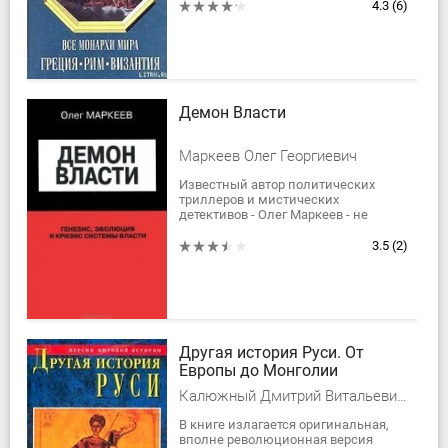
двухсот государей, правивших на
4.3
(6)
протяжении...
Демон Власти
Маркеев Олег Георгиевич
Известный автор политических
триллеров и мистических
детективов - Олег Маркеев - не
перестает удивлять своих читателей.
На этот раз совместно с учеными
3.5
(2)
Александром...
Другая история Руси. От
Европы до Монголии
Калюжный Дмитрий Витальевич, Валянский Сергей Иванович, Д. Калюжный
В книге излагается оригинальная,
вполне революционная версия