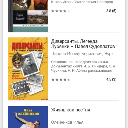
Князь Игорь Святославич Новгород-
Северский (1151—1201) вошел в
историю благодаря единственному
3.8
(5)
событию — неудачному походу
против половцев в 1185...
Диверсанты. Легенда
Лубянки – Павел Судоплатов
Линдер Иосиф Борисович, Чуркин Сергей Александрович, Абин Николай Николаевич
Основанная на редких архивных
документах книга И. Б. Линдера, С. А.
Чуркина, Н. Н. Абина рассказывает
об отечественной диверсионной и
разведывательной школе, о...
4.5
(3)
Жизнь как песТня
Олейников Илья