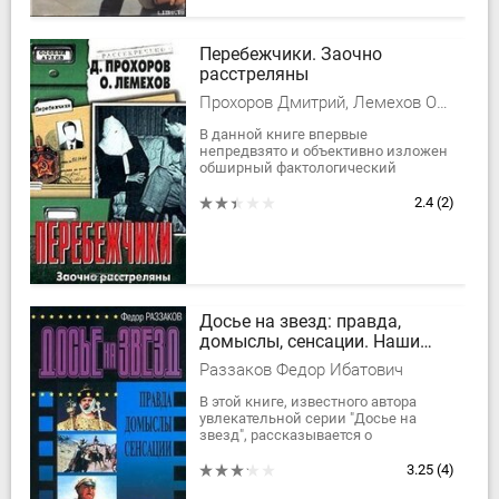
Перебежчики. Заочно
расстреляны
Прохоров Дмитрий, Лемехов Олег Игоревич
В данной книге впервые
непредвзято и объективно изложен
обширный фактологический
материал о предательстве советских
(российских) сотрудников разведки,
2.4
(2)
начиная с...
Досье на звезд: правда,
домыслы, сенсации. Наши
любимые фильмы
Раззаков Федор Ибатович
В этой книге, известного автора
увлекательной серии "Досье на
звезд", рассказывается о
популярных отечественных фильмах
конца XX века: "Белое солнце
3.25
(4)
пустыни", "12...