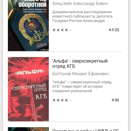
Хинштейн Александр Еевич
Документальное расследование
известного публициста, депутата
Госдумы России Александра
Хинштейна повествует о самом
громком милицейском скандале
4.3
(3)
последних лет — деле...
'Альфа' - сверхсекретный
отряд КГБ
Болтунов Михаил Ефимович
"Альфа" — сверхсекретный отряд
КГБ"" повествует об истории
создания уникальной
антитеррористической группы, о
повседневной, связанной со
4
(6)
смертельным риском работе...