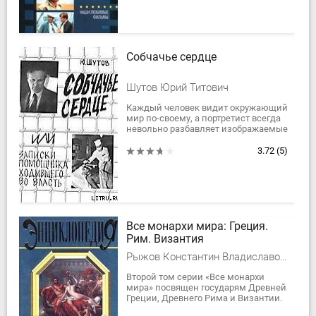
Собчачье сердце
Шутов Юрий Титович
Каждый человек видит окружающий
мир по-своему, а портретист всегда
невольно разбавляет изображаемые
цвета своими душевными красками.
И поэтому лишен права выдавать
3.72
(5)
свою...
Все монархи мира: Греция.
Рим. Византия
Рыжов Константин Владиславович
Второй том серии «Все монархи
мира» посвящен государям Древней
Греции, Древнего Рима и Византии.
Представлены биографии более