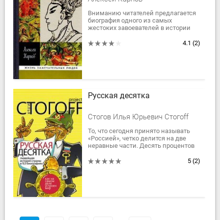
Вниманию читателей предлагается
биография одного из самых
жестоких завоевателей в истории
европейского Средневековья,
разорителя Руси и создателя
4.1
(2)
Золотой Орды. Само его...
Русская десятка
Стогов Илья Юрьевич Стогoff
То, что сегодня принято называть
«Россией», четко делится на две
неравные части. Десять процентов
богатых и влиятельных против
девяноста бедных и управляемых.
5
(2)
История...