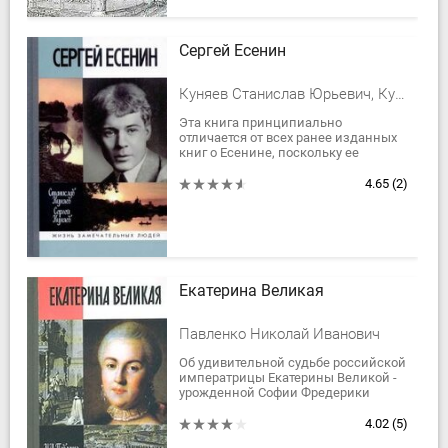
Сергей Есенин
Куняев Станислав Юрьевич, Куняев Сергей Станиславович, Куняевы Станислав и Сергей
Эта книга принципиально
отличается от всех ранее изданных
книг о Есенине, поскольку ее
созданию не мешали никакие
идеологические догмы. В процессе
4.65
(2)
работы авторам удалось...
Екатерина Великая
Павленко Николай Иванович
Об удивительной судьбе российской
императрицы Екатерины Великой -
урожденной Софии Фредерики
Августы, немецкой принцессы из
захолустного Ангальт-Цербстского
4.02
(5)
княжества,...