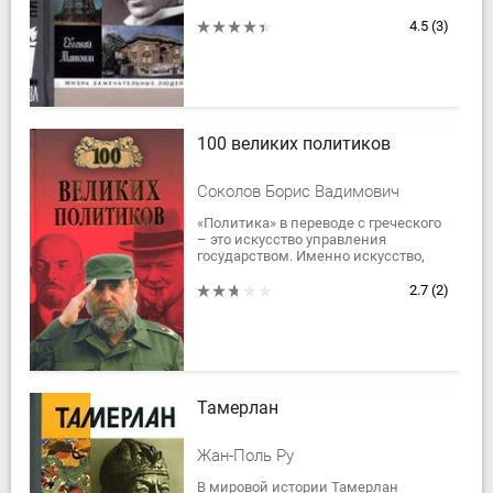
вряд ли только эти заслуги смогли
породить огромный интерес и к его
4.5
(3)
работам, и...
100 великих политиков
Соколов Борис Вадимович
«Политика» в переводе с греческого
– это искусство управления
государством. Именно искусство,
как живопись или балет! Потому
великий политик сродни
2.7
(2)
гениальному...
Тамерлан
Жан-Поль Ру
В мировой истории Тамерлан