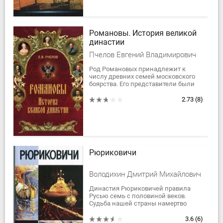
Романовы. История великой
династии
Пчелов Евгений Владимирович
Род Романовых принадлежит к
числу древних семей московского
боярства. Его представители были
самодержавными властителями
более 300 лет: с февраля 1613 года
2.73
(8)
до марта...
Рюриковичи
Володихин Дмитрий Михайлович
Династия Рюриковичей правила
Русью семь с половиной веков.
Судьба нашей страны намертво
сплетена с судьбой этого рода.
Принадлежавшие к нему личности
3.6
(6)