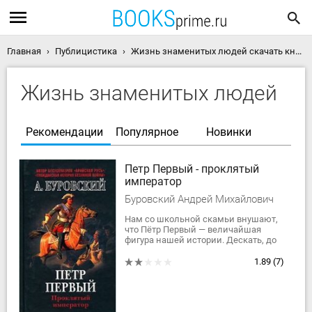
Главная
Публицистика
Жизнь знаменитых людей скачать книги
Жизнь знаменитых людей
Рекомендации
Популярное
Новинки
Петр Первый - проклятый
император
Буровский Андрей Михайлович
Нам со школьной скамьи внушают,
что Пётр Первый — величайшая
фигура нашей истории. Дескать, до
него Россия была отсталой и дикой,
а Пётр, не успев взойти на трон, тут
1.89
(7)
же...