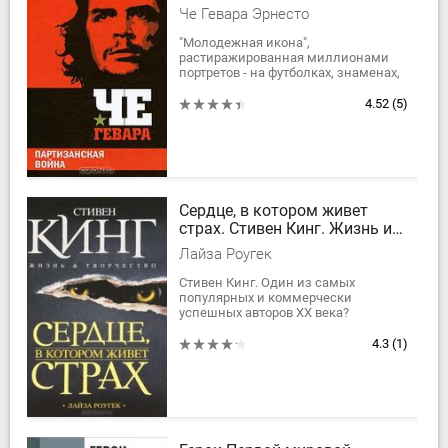
Че Гевара Эрнесто
"Молодежная икона",
растиражированная миллионами
портретов - на футболках, знаменах,
плакатах, граффити... Самая
харизматическая фигура
4.52
(5)
национально-освободительного...
Сердце, в котором живет
страх. Стивен Кинг. Жизнь и
творчество
Лайза Роугек
Стивен Кинг. Один из самых
популярных и коммерчески
успешных авторов XX века?
Талантливый фантаст, автор
сериала «Темная Башня», имеющего
4.3
(1)
даже не культовый, а мифический...