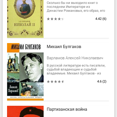
Сколько бы ни выходило книг о
последнем Императоре из
Династии Романовых, его образ, его
жизненная миссия и даже
посмертная судьба в людской
4.42
(6)
памяти остаются загадочными....
Михаил Булгаков
Варламов Алексей Николаевич
В русской литературе есть писатели,
судьбой владеющие и судьбой
владеемые. Михаил Булгаков - из
числа вторых. Все его бытие было
непрерывным, осмысленным,
4.6
(2)
обреченным на...
Партизанская война