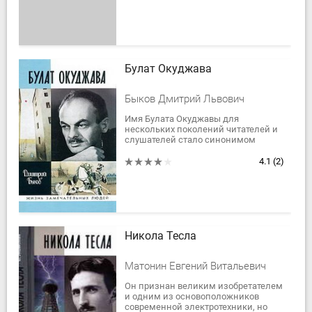
манией величия и не...
Булат Окуджава
Быков Дмитрий Львович
Имя Булата Окуджавы для
нескольких поколений читателей и
слушателей стало синонимом
понятий "интеллигентность",
"благородство", "достоинство".
4.1
(2)
Кажущаяся простота...
Никола Тесла
Матонин Евгений Витальевич
Он признан великим изобретателем
и одним из основоположников
современной электротехники, но