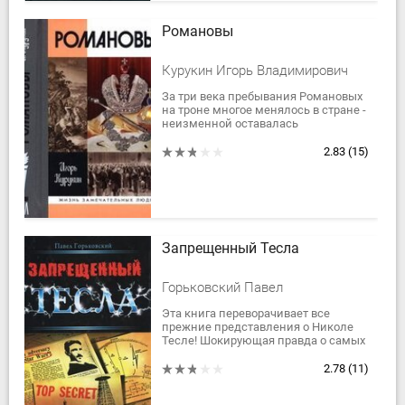
Романовы
Курукин Игорь Владимирович
За три века пребывания Романовых
на троне многое менялось в стране -
неизменной оставалась
самодержавная власть. Её носители
играли разные роли в истории, в
2.83
(15)
меру своих...
Запрещенный Тесла
Горьковский Павел
Эта книга переворачивает все
прежние представления о Николе
Тесле! Шокирующая правда о самых
засекреченных проектах
славянского гения!
2.78
(11)
Информационная бомба под
основы...