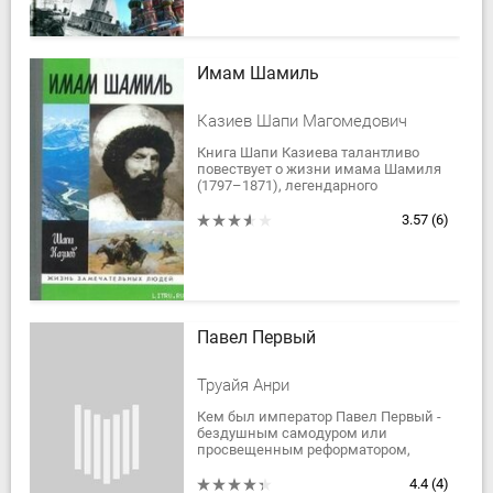
Имам Шамиль
Казиев Шапи Магомедович
Книга Шапи Казиева талантливо
повествует о жизни имама Шамиля
(1797–1871), легендарного
полководца Кавказской войны,
выдающегося ученого и
3.57
(6)
государственного деятеля,...
Павел Первый
Труайя Анри
Кем был император Павел Первый -
бездушным самодуром или
просвещенным реформатором,
новым Петром Великим или всего
лишь карикатурой на него? Страдая
4.4
(4)