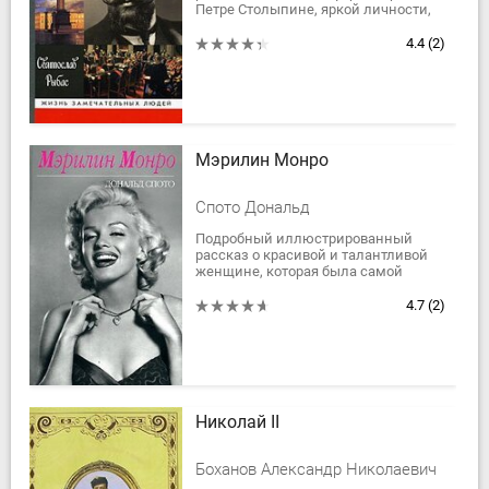
Петре Столыпине, яркой личности,
человеке трагической судьбы,
вознесенном на вершину
4.4
(2)
исполнительной власти...
Мэрилин Монро
Спото Дональд
Подробный иллюстрированный
рассказ о красивой и талантливой
женщине, которая была самой
популярной американской
киноактрисой 50 - х гг., снискала
4.7
(2)
себе славу и известность...
Николай II
Боханов Александр Николаевич