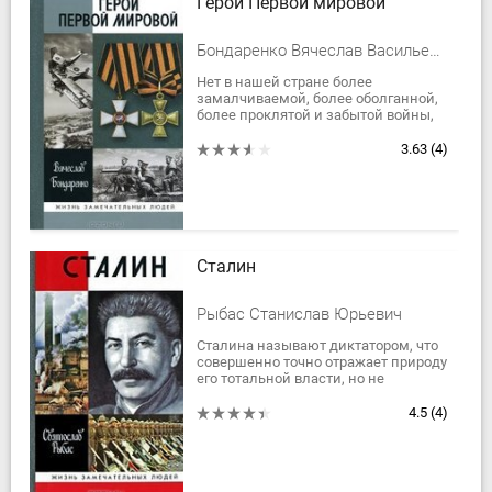
Герои Первой мировой
Бондаренко Вячеслав Васильевич
Нет в нашей стране более
замалчиваемой, более оболганной,
более проклятой и забытой войны,
чем Первая мировая (1914-1918).
Горька судьба ее героев. В силу
3.63
(4)
исторических...
Сталин
Рыбас Станислав Юрьевич
Сталина называют диктатором, что
совершенно точно отражает природу
его тотальной власти, но не
объясняет масштаба личности и
закономерностей его появления в
4.5
(4)
российской...