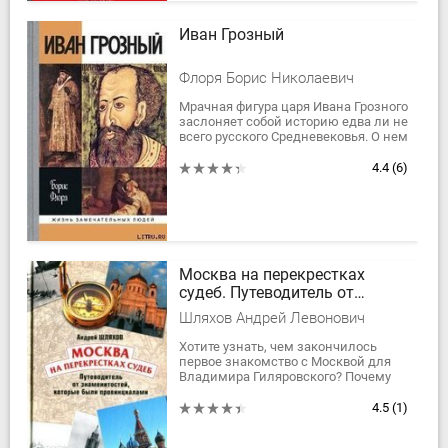
Иван Грозный
Флоря Борис Николаевич
Мрачная фигура царя Ивана Грозного
заслоняет собой историю едва ли не
всего русского Средневековья. О нем
спорили еще при его жизни, спорят
и сейчас - спустя четыре...
4.4
(6)
Москва на перекрестках
судеб. Путеводитель от
знаменитостей, которые были
Шляхов Андрей Левонович
провинциалами
Хотите узнать, чем закончилось
первое знакомство с Москвой для
Владимира Гиляровского? Почему
сын табачного фабриканта Евгений
Вахтангов стал актером, променяв...
4.5
(1)