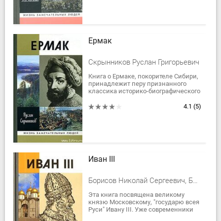
Ермак
Скрынников Руслан Григорьевич
Книга о Ермаке, покорителе Сибири,
принадлежит перу признанного
классика историко-биографического
жанра Руслана Григорьевича
Скрынникова. Основанная на
4.1
(5)
кропотливом...
Иван III
Борисов Николай Сергеевич, Борисов Николай Андреевич
Эта книга посвящена великому
князю Московскому, "государю всея
Руси" Ивану III. Уже современники
называли его Иваном Великим. Его