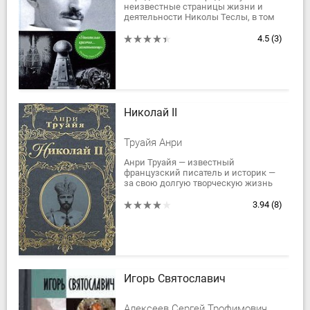
неизвестные страницы жизни и
деятельности Николы Теслы, в том
числе его поистине фантастические
научные замыслы. В чем секрет
4.5
(3)
необычных...
Николай II
Труайя Анри
Анри Труайя — известный
французский писатель и историк —
за свою долгую творческую жизнь
написал около сотни томов, и почти
половина из них посвящена России.
3.94
(8)
Лауреат...
Игорь Святославич
Алексеев Сергей Трофимович, Алексеев Сергей Викторович