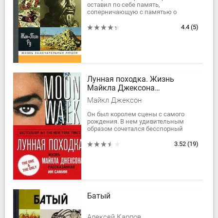
оставил по себе память,
соперничающую с памятью о
Чингисхане. Этот отюреченный
монгол царствовал тридцать пять
4.4
(5)
лет (1370- 1405) и, находясь в...
Лунная походка. Жизнь
Майкла Джексона
рассказанная им самим
Майкл Джексон
Он был королем сцены с самого
рождения. В нем удивительным
образом сочетался бесспорный
талант певца, танцора, актера и
шоумена. Но всю свою недолгую, но
3.52
(19)
удивительно...
Батый
Алексей Карпов