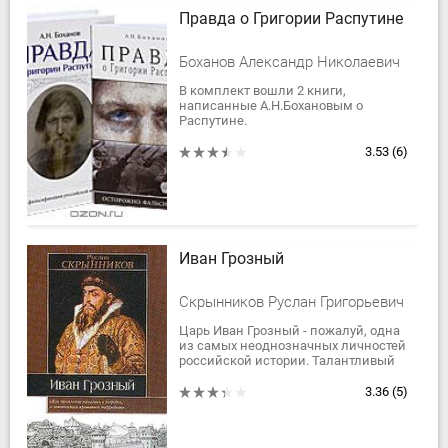
Правда о Григории Распутине
Боханов Александр Николаевич
В комплект вошли 2 книги,
написанные А.Н.Бохановым о
Распутине.
3.53
(6)
Иван Грозный
Скрынников Руслан Григорьевич
Царь Иван Грозный - пожалуй, одна
из самых неоднозначных личностей
российской истории. Талантливый
государственный деятель, мудрый
реформатор - и кровавый тиран,
3.36
(5)
человек,...