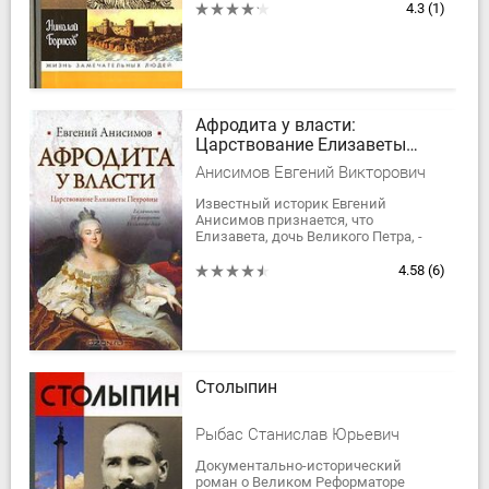
политические достижения
4.3
(1)
неоспоримы: он...
Афродита у власти:
Царствование Елизаветы
Петровны
Анисимов Евгений Викторович
Известный историк Евгений
Анисимов признается, что
Елизавета, дочь Великого Петра, -
едва ли не самый любимый им
персонаж в русской истории. Она
4.58
(6)
была счастливицей,...
Столыпин
Рыбас Станислав Юрьевич
Документально-исторический
роман о Великом Реформаторе