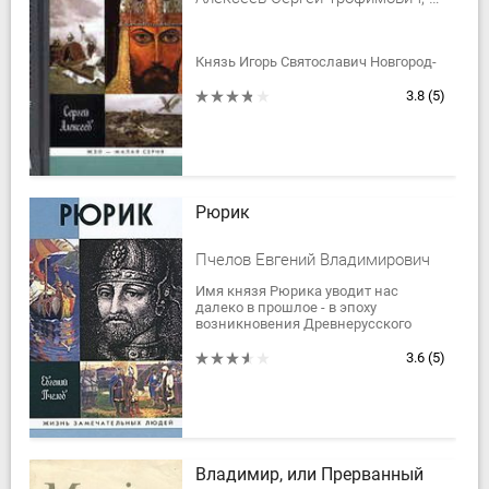
Князь Игорь Святославич Новгород-
Северский (1151—1201) вошел в
историю благодаря единственному
3.8
(5)
событию — неудачному походу
против половцев в 1185...
Рюрик
Пчелов Евгений Владимирович
Имя князя Рюрика уводит нас
далеко в прошлое - в эпоху
возникновения Древнерусского
государства, основанного, согласно
легенде, в IX веке тремя братьями-
3.6
(5)
варягами. С тех...
Владимир, или Прерванный