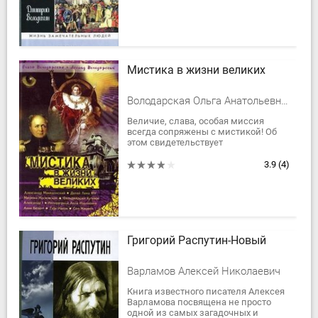
оказали заметное...
Мистика в жизни великих
Володарская Ольга Анатольевна, Володарский Леонид Вениаминович
Величие, слава, особая миссия
всегда сопряжены с мистикой! Об
этом свидетельствует
увлекательнейшее описание судеб
великих людей, предпринятое
3.9
(4)
Ольгой и Леонидом...
Григорий Распутин-Новый
Варламов Алексей Николаевич
Книга известного писателя Алексея
Варламова посвящена не просто
одной из самых загадочных и