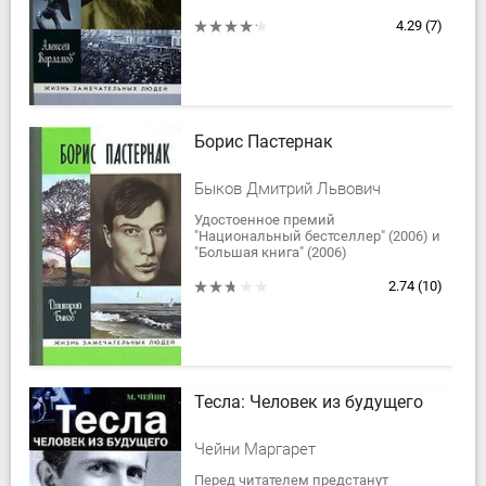
скандальных фигур русской
истории. Распутин - ключ к
4.29
(7)
пониманию того, что...
Борис Пастернак
Быков Дмитрий Львович
Удостоенное премий
"Национальный бестселлер" (2006) и
"Большая книга" (2006)
повествование о "творчестве и
чудотворстве" Бориса Пастернака
2.74
(10)
сочувственно и в то же...
Тесла: Человек из будущего
Чейни Маргарет
Перед читателем предстанут