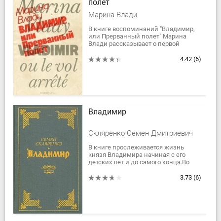
полет
Марина Влади
В книге воспоминаний "Владимир,
или Прерванный полет" Марина
Влади рассказывает о первой
встрече, романе и жизни с
Владимиром Высоцким.
4.42
(6)
"Каждый нашел в другом...
Владимир
Скляренко Семен Дмитриевич
В книге прослеживается жизнь
князя Владимира начиная с его
детских лет и до самого конца.Во
многом автор опирается на
первоисточники, т.е. на летописные
3.73
(6)
сказания и...