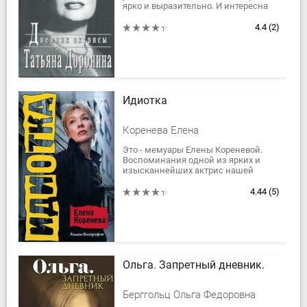
ярко и выразительно. И интересна
не только тем, что на ее страницах
мы встречаемся с Георгием...
4.4
(2)
Идиотка
Коренева Елена
Это - мемуары Елены Кореневой.
Воспоминания одной из ярких и
изысканнейших актрис нашей
страны. Воспоминания тонкие,
остроумные - и по-хорошему
4.44
(5)
эмоциональные....
Ольга. Запретный дневник.
Берггольц Ольга Федоровна