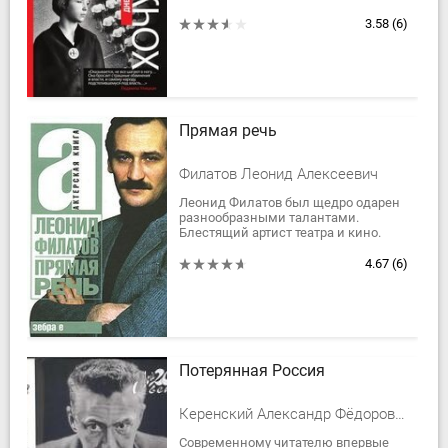
НКВД. Талантливая и независимая
девочка писала в дневнике то, что
3.58
(6)
другие боялись...
Прямая речь
Филатов Леонид Алексеевич
Леонид Филатов был щедро одарен
разнообразными талантами.
Блестящий артист театра и кино.
Замечательный драматург,
сценарист и кинорежиссер.
4.67
(6)
Великолепный поэт. Пародист....
Потерянная Россия
Керенский Александр Фёдорович
Современному читателю впервые