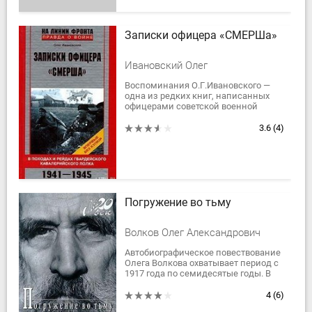
Записки офицера «СМЕРШа»
Ивановский Олег
Воспоминания О.Г.Ивановского —
одна из редких книг, написанных
офицерами советской военной
контрразведки «Смерш». Автор
откровенно пишет об отношении в
3.6
(4)
войсках к...
Погружение во тьму
Волков Олег Александрович
Автобиографическое повествование
Олега Волкова охватывает период с
1917 года по семидесятые годы. В
книге воссозданы обстоятельства
жизни человека, подвергавшегося...
4
(6)