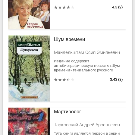
переключилась на детективы. Но
вот прошло время, и знаменитая
4.3
(2)
писательница...
Шум времени
Мандельштам Осип Эмильевич
Издание содержит
автобиографическую повесть «Шум
времени» гениального русского
поэта Осипа Эмильевича
Мандельштама. Проза Осипа
3.43
(3)
Мандельштама относится к
вершинам русской...
Мартиролог
Тарковский Андрей Арсеньевич
"Эта книга является первой в серии