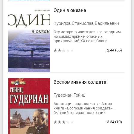
Один в океане
Курилов Станислав Васильевич
Эту историю часто называют одним
из самых ярких и опасных
приключений ХХ века. Слава
Курилов, профессиональный
океанограф, хотел увидеть весь мир,
2.44
(65)
а родная страна не...
Воспоминания солдата
Гудериан Гейнц
Аннотация издательства: Автор
книги «Воспоминания солдата» –
бывший генерал-полковник
танковых войск вермахта Гейнц
Гудериан, принимавший активное
3.34
(10)
участие в...