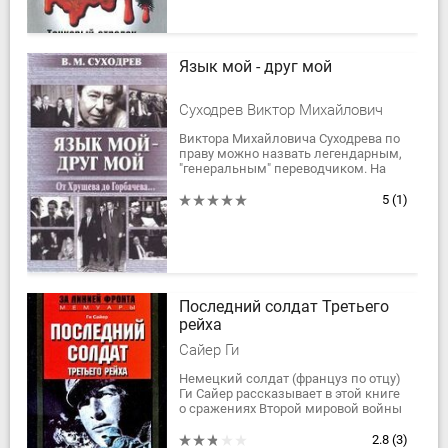
Язык мой - друг мой
Суходрев Виктор Михайлович
Виктора Михайловича Суходрева по
праву можно назвать легендарным,
"генеральным" переводчиком. На
протяжении почти сорока лет он
был личным переводчиком
5
(1)
политических...
Последний солдат Третьего
рейха
Сайер Ги
Немецкий солдат (француз по отцу)
Ги Сайер рассказывает в этой книге
о сражениях Второй мировой войны
на советско-германском фронте в
России в 1943-1945 гг. Перед...
2.8
(3)