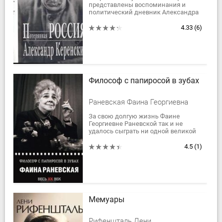
представлены воспоминания и
политический дневник Александра
Федоровича Керенского (1881–1970),
публиковавшиеся с 1920–х годов в
4.33
(6)
русской...
Философ с папиросой в зубах
Раневская Фаина Георгиевна
За свою долгую жизнь Фаине
Георгиевне Раневской так и не
удалось сыграть ни одной великой
роли мирового репертуара. По
пальцам можно перечесть все ее
4.5
(1)
экранные и...
Мемуары
Рифеншталь Лени