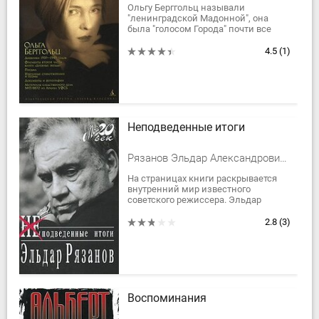
Ольгу Берггольц называли
"ленинградской Мадонной", она
была "голосом Города" почти все
девятьсот блокадных дней. "В
истории Ленинградской эпопеи она
4.5
(1)
стала символом,...
Неподведенные итоги
Рязанов Эльдар Александрович, Эмиль Брагинский и Эльдар Рязанов
На страницах книги раскрывается
внутренний мир известного
советского режиссера. Эльдар
Рязанов рассказывает о сути
комедийного жанра, поднимает
2.8
(3)
важные проблемы...
Воспоминания