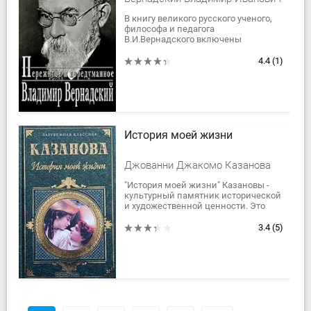
В книгу великого русского ученого,
философа и педагога
В.И.Вернадского включены
материалы, помогающие постичь
масштаб этой поистине уникальной
4.4
(1)
личности: выдержки из...
История моей жизни
Джованни Джакомо Казанова
"История моей жизни" Казановы -
культурный памятник исторической
и художественной ценности. Это
замечательное литературное
творение, несомненно, более
3.4
(5)
захватывающее и...