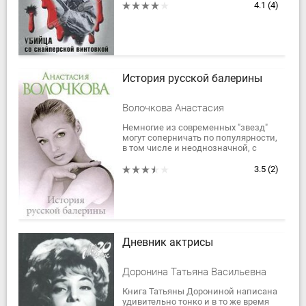
награжден еще и редким
4.1
(4)
нарукавным знаком...
История русской балерины
Волочкова Анастасия
Немногие из современных "звезд"
могут соперничать по популярности,
в том числе и неоднозначной, с
Анастасией Волочковой. Ее книга
предельно искренне открывает в...
3.5
(2)
Дневник актрисы
Доронина Татьяна Васильевна
Книга Татьяны Дорониной написана
удивительно тонко и в то же время