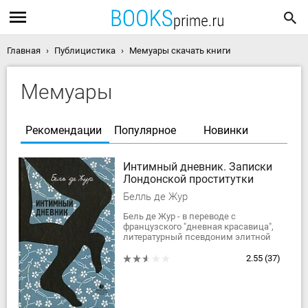
Главная
Публицистика
Мемуары скачать книги
Мемуары
Рекомендации
Популярное
Новинки
Интимный дневник. Записки
Лондонской проститутки
Белль де Жур
Бель де Жур - в переводе с
французского "дневная красавица",
литературный псевдоним элитной
лондонской проститутки. Ее блог
вызвал бурю эмоций у читателей и
2.55
(37)
позже стал...