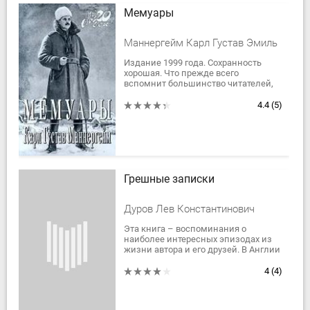
Мемуары
Маннергейм Карл Густав Эмиль
Издание 1999 года. Сохранность
хорошая. Что прежде всего
вспомнит большинство читателей,
услышав чеканную фамилию
`Маннергейм`? Смутное упоминание
4.4
(5)
о `Линии Маннергейма`...
Грешные записки
Дуров Лев Константинович
Эта книга – воспоминания о
наиболее интересных эпизодах из
жизни автора и его друзей. В Англии
Льва Дурова назвали «трагическим
клоуном», и он очень дорожит этим...
4
(4)