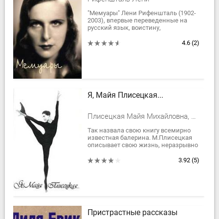
"Мемуары" Лени Рифеншталь (1902-
2003), впервые переведенные на
русский язык, воистину,
сенсационный памятник эпохи,
запечатлевший время глазами
4.6
(2)
одной из талантливейших...
Я, Майя Плисецкая...
Плисецкая Майя Михайловна, Плисецкая М.
Так назвала свою книгу всемирно
известная балерина. М.Плисецкая
описывает свою жизнь, неразрывно
связанную с балетом, подробно и со
знанием дела пишет о главной
3.92
(5)
сцене...
Пристрастные рассказы