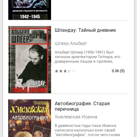
Шпандау: Тайный дневник
Шпеер Альберт
Альберт Шпеер (1906-1981) был
личным архитектором Гитлера, его
доверенным лицом и протеже,
рейхсминистром вооружений и
военной промышленности; и к
3.36
(5)
концу войны стал...
Автобиография. Старая
перечница
Хмелевская Иоанна
В девяностые годы пани Иоанна
написала несколько книг своей
"Автобиографии", после чего снова