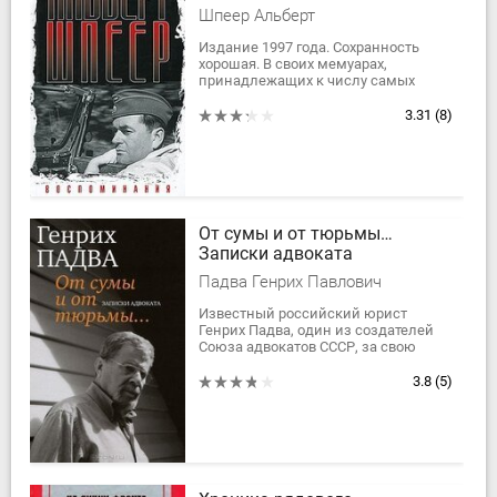
Шпеер Альберт
Издание 1997 года. Сохранность
хорошая. В своих мемуарах,
принадлежащих к числу самых
поучительных политических
документов XX в., Шпрее
3.31
(8)
рассчитывается со своим прошлым,
с...
От сумы и от тюрьмы…
Записки адвоката
Падва Генрих Павлович
Известный российский юрист
Генрих Падва, один из создателей
Союза адвокатов СССР, за свою
более чем полувековую практику
защищал в судебных процессах
3.8
(5)
тысячи людей....