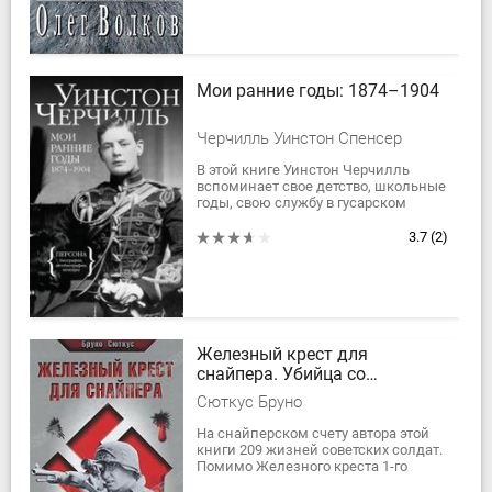
Мои ранние годы: 1874–1904
Черчилль Уинстон Спенсер
В этой книге Уинстон Черчилль
вспоминает свое детство, школьные
годы, свою службу в гусарском
полку, участие в боевых действиях
на Кубе, на индийской границе и в
3.7
(2)
Египте,...
Железный крест для
снайпера. Убийца со
снайперской винтовкой
Сюткус Бруно
На снайперском счету автора этой
книги 209 жизней советских солдат.
Помимо Железного креста 1-го
класса, Бруно Сюткус был