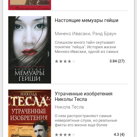
Настоящие мемуары гейши
Минеко Ивасаки, Рэнд Браун
Слишком много тайн окутывает
понятие "гейша". История жизни
Минеко Ивасаки, одной из самых
легендарных гейш Японии,
призвана объяснить европейским и
3.84
(27)
американским...
Утраченные изобретения
Николы Тесла
Никола Тесла
О нем распространяют самые
невероятные слухи, но реальные
факты его жизни еще более
ошеломляющи. Он удостоился
высшей почести, доступной для
4.3
(4)