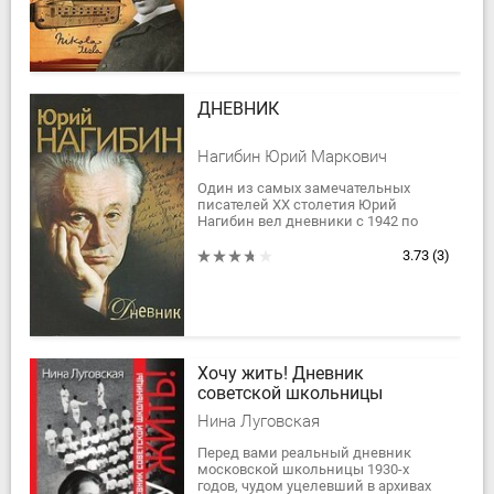
ученого, - его именем названа...
ДНЕВНИК
Нагибин Юрий Маркович
Один из самых замечательных
писателей XX столетия Юрий
Нагибин вел дневники с 1942 по
1986 год. За 15 дней до кончины
писатель лично отдал дневники в
3.73
(3)
публикацию,...
Хочу жить! Дневник
советской школьницы
Нина Луговская
Перед вами реальный дневник
московской школьницы 1930-х
годов, чудом уцелевший в архивах