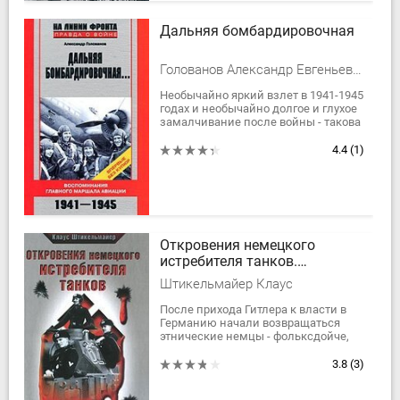
Дальняя бомбардировочная
Голованов Александр Евгеньевич
Необычайно яркий взлет в 1941-1945
годах и необычайно долгое и глухое
замалчивание после войны - такова
судьба автора мемуаров "Дальняя
бомбардировочная..." Главного...
4.4
(1)
Откровения немецкого
истребителя танков.
Танковый стрелок
Штикельмайер Клаус
После прихода Гитлера к власти в
Германию начали возвращаться
этнические немцы - фольксдойче,
предков которых судьба разбросала
по всему миру.
3.8
(3)
Автор этой книги...