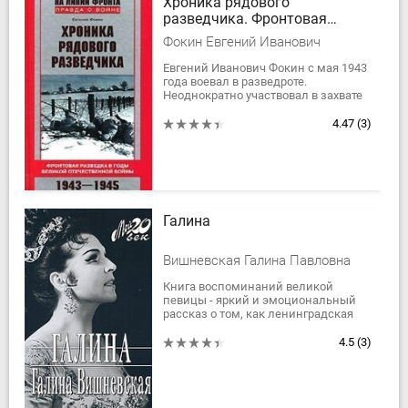
Хроника рядового
разведчика. Фронтовая
разведка в годы Великой
Фокин Евгений Иванович
Отечественной войны. 1943–
1945 гг.
Евгений Иванович Фокин с мая 1943
года воевал в разведроте.
Неоднократно участвовал в захвате
«языков» на передовой и в ближнем
тылу противника. Особая страница в
4.47
(3)
боевой...
Галина
Вишневская Галина Павловна
Книга воспоминаний великой
певицы - яркий и эмоциональный
рассказ о том, как ленинградская
девочка, едва не погибшая от голода
в блокаду, стала примадонной
4.5
(3)
Большого...