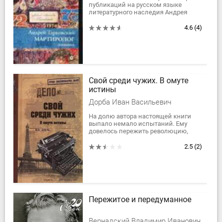
публикаций на русском языке
литературного наследия Андрея
Арсеньевича Тарковского. В ней
собраны полные тексты дневников,
4.6
(4)
начатых...
Свой среди чужих. В омуте
истины
Дорба Иван Васильевич
На долю автора настоящей книги
выпало немало испытаний. Ему
дове­лось пережить революцию,
Гражданскую войну, эмиграцию и
Вторую миро­вую войну. Волей
2.5
(2)
судьбы он...
Пережитое и передуманное
Вернадский Владимир Иванович