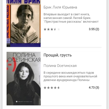
Брик Лиля Юрьевна
Впервые выходит в свет книга,
написанная самой Лилей Брик.
`Пристрастные рассказы` включают
в себя много впервые публикуемых
текстов, документов, фотографий, а
3.55
(2)
также...
Прощай, грусть
Полина Осетинская
В середине восьмидесятых годов
прошлого века имя очаровательной
девочки-вундеркинда Полины
Осетинской было знакомо на
просторах СССР миллионам. В этой
4.73
(3)
книге она -...