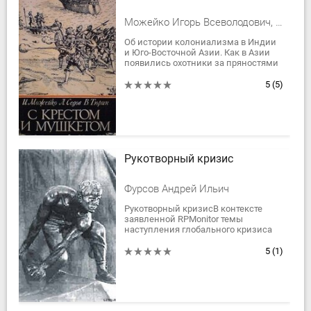
Можейко Игорь Всеволодович, Седов Леонид Александрович, Тюрин Владимир Александрович
Об истории колониализма в Индии
и Юго-Восточной Азии. Как в Азии
появились охотники за пряностями
— португальцы, как росла их
империя, как пришли голландцы и
5
(5)
англичане.
Рукотворный кризис
Фурсов Андрей Ильич
Рукотворный кризисВ контексте
заявленной RPMonitor темы
наступления глобального кризиса
мы предлагаем читателям цикл
бесед с известным русским ученым
5
(1)
и публицистом...