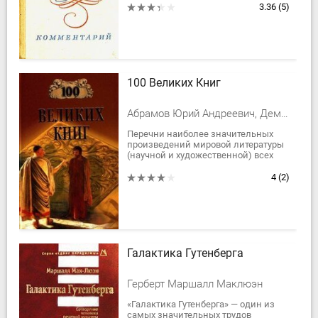
пояснения к тексту романа А. С.
3.36
(5)
Пушкина. Она поможет глубже...
100 Великих Книг
Абрамов Юрий Андреевич, Демин Валерий Никитич
Перечни наиболее значительных
произведений мировой литературы
(научной и художественной) всех
времен и народов составлялись и
издавались неоднократно. Авторы
4
(2)
этой книги...
Галактика Гутенберга
Герберт Маршалл Маклюэн
«Галактика Гутенберга» — один из
самых значительных трудов