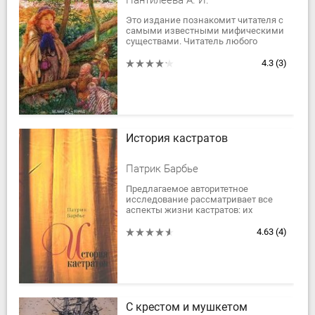
Пантилеева А. И.
энциклопедия
Это издание познакомит читателя с
самыми известными мифическими
существами. Читатель любого
возраста найдет в этой серии что-то
интересное для себя, будь то
4.3
(3)
памятники...
История кастратов
Патрик Барбье
Предлагаемое авторитетное
исследование рассматривает все
аспекты жизни кастратов: их
социальное происхождение, строгие
правила обучения, их блестящие
4.63
(4)
карьеры, но также и...
С крестом и мушкетом