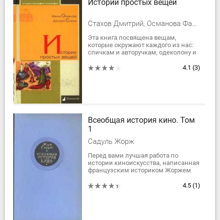
Истории простых вещей
Стахов Дмитрий, Османова Фаина
Эта книга посвящена вещам,
которые окружают каждого из нас:
спичкам и авторучкам, одеколону и
лифчикам, чулкам и шубам,
чемоданам и велосипедам,
4.1
(3)
автомобилям и...
Всеобщая история кино. Том
1
Садуль Жорж
Перед вами лучшая работа по
истории киноискусства, написанная
французским историком Жоржем
Садулем. Можно с уверенностью
утверждать, что материал,
4.5
(1)
собранный и...