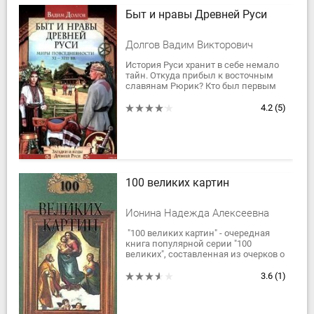
Быт и нравы Древней Руси
Долгов Вадим Викторович
История Руси хранит в себе немало
тайн. Откуда прибыл к восточным
славянам Рюрик? Кто был первым
митрополитом Киевским? В каком
точно году была издана Русская
4.2
(5)
Правда? Да...
100 великих картин
Ионина Надежда Алексеевна
"100 великих картин" - очередная
книга популярной серии "100
великих", составленная из очерков о
самых выдающихся картинах в
истории человечества. Читатели
3.6
(1)
смогут не...