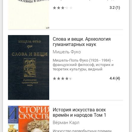
публикаций и устных
источников.Помимо старинных
3.2
(1)
пословиц и...
Слова и вещи. Археология
гуманитарных наук
Мишель Фуко
Мишель-Поль Фуко (1926 - 1984) -
французский философ, историк и
теоретик культуры, видный
представитель современного
французского структурализма.
4.4
(4)
Предлагаемая Вашему...
История искусства всех
времён и народов Том 1
Вёрман Карл
Искусство первобытных племен,