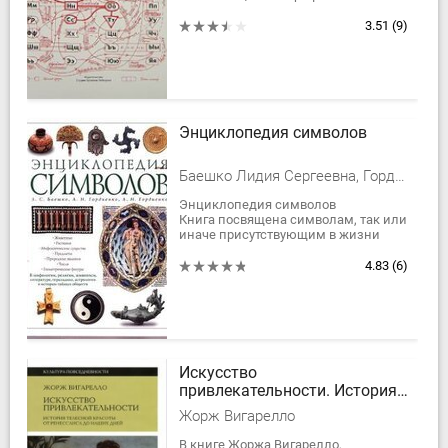
сплошной текст, мы проглатываем
слова целиком, словно покупаем
3.51
(9)
буквы оптом. И, как...
Энциклопедия символов
Баешко Лидия Сергеевна, Гордиенко Александр Николаевич
Энциклопедия символов
Книга посвящена символам, так или
иначе присутствующим в жизни
человека с древнейших времен.
Символы занимают в нашей жизни
4.83
(6)
особое место. С...
Искусство
привлекательности. История
телесной красоты от
Жорж Вигарелло
ренессанса до наших дней
В книге Жоржа Вигарелло,