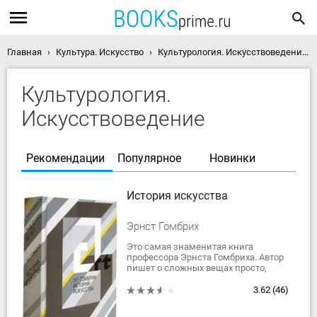
Главная
Культура. Искусство
Культурология. Искусствоведение скачать книги
Культурология.
Искусствоведение
Рекомендации
Популярное
Новинки
История искусства
Эрнст Гомбрих
Это самая знаменитая книга
профессора Эрнста Гомбриха. Автор
пишет о сложных вещах просто,
увлекательно и с большим
уважением к читателю. Правильно
3.62
(46)
выбранная интонация...