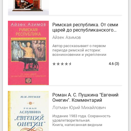
Римская республика. От семи
царей до республиканского
правления
Айзек Азимов
Автор рассказывает о первом
периоде римской истории:
возникновении и укреплении
могущества Древнего Рима,
грандиозных триумфах и
4.6
(3)
поражениях, об идеализме и
подлых...
Роман А. С. Пушкина "Евгений
Онегин". Комментарий
Лотман Юрий Михайлович
Издание 1983 года. Сохранность
удовлетворительная.
Книга, написанная видным
советским ученым, содержит