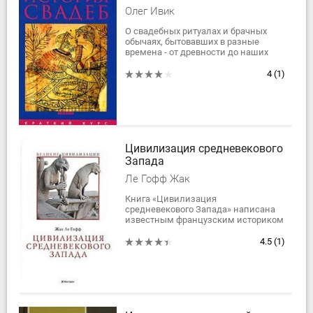
Олег Ивик
О свадебных ритуалах и брачных
обычаях, бытовавших в разные
времена - от древности до наших
дней - и в различных культурах,
рассказано в этой книге
4
(1)
обстоятельно и...
Цивилизация средневекового
Запада
Ле Гофф Жак
Книга «Цивилизация
средневекового Запада» написана
известным французским историком
школы «Анналов» Жаком Ле
Гоффом.
4.5
(1)
Этот крупнейший специалист по
истории Средних веков...