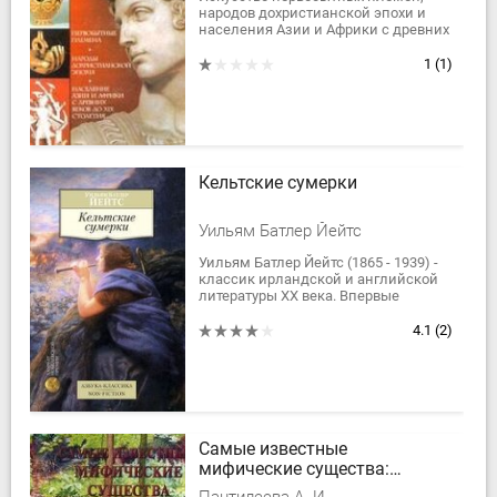
народов дохристианской эпохи и
населения Азии и Африки с древних
веков до XIX столетия (История
искусства всех времен и народов, т.
1
(1)
1)....
Кельтские сумерки
Уильям Батлер Йейтс
Уильям Батлер Йейтс (1865 - 1939) -
классик ирландской и английской
литературы ХХ века. Впервые
выходящий на русском языке том
прозы `Кельтские сумерки`
4.1
(2)
включает в себя...
Самые известные
мифические существа:
иллюстрированная