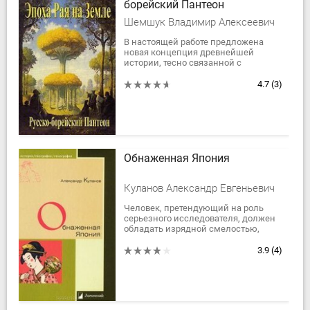
борейский Пантеон
Шемшук Владимир Алексеевич
В настоящей работе предложена
новая концепция древнейшей
истории, тесно связанной с
историей славянства и в
особенности восточного, которое
4.7
(3)
автор отождествляет с...
Обнаженная Япония
Куланов Александр Евгеньевич
Человек, претендующий на роль
серьезного исследователя, должен
обладать изрядной смелостью,
чтобы взяться за рассказ о
сексуальной культуре другого
3.9
(4)
народа, ибо очень...