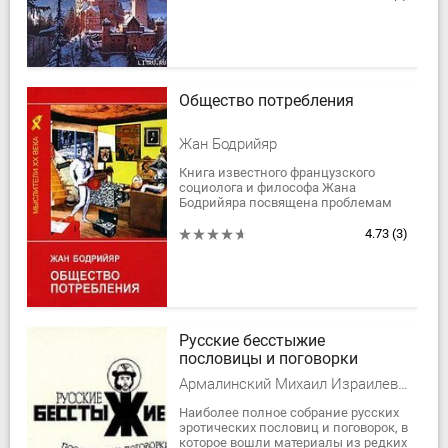
такими шедеврами...
Общество потребления
Жан Бодрийяр
Книга известного французского
социолога и философа Жана
Бодрийяра посвящена проблемам
"общества потребления",
сложившегося в высокоразвитых
4.73
(3)
странах Европы к 70-м годам...
Русские бесстыжие
пословицы и поговорки
Армалинский Михаил Израилевич
Наиболее полное собрание русских
эротических пословиц и поговорок, в
которое вошли материалы из редких