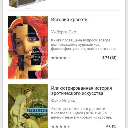
История красоты
Умберто Эко
Книга посвящена вопросу, всегда
волновавшему художников,
философов, ученых, поэтов: что такое
красота? В разные эпохи на него
отвечали по-разному, а порой и в
3.74
(18)
рамках...
Иллюстрированная история
эротического искусства
Фукс Эдуард
Эта книга немецкого ученого и
писателя Э. Фукса (1870-1940) о
вечной теме в мировом искусстве.
На протяжении многих веков
художники, поэты, писатели
4.6
(2)