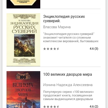
Энциклопедия русских
суеверий.
Власова Марина
"Энциклопедия русских суеверий"
знакомит читателя со сложным
комплексом верований, бытовавших
в среде русского крестьянства в XIX-
XX вв. Ее основные "герои" -
4.6
(3)
домовые,...
100 великих дворцов мира
Ионина Надежда Алексеевна
Популярную серию «100 великих»
продолжает книга, посвященная
самым выдающимся дворцовым
сооружениям разных стран и
народов. Читателя ждут встречи с
4.6
(2)