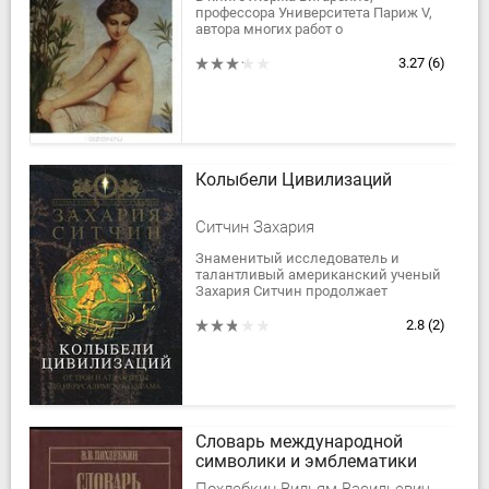
профессора Университета Париж V,
автора многих работ о
репрезентации и культурной
истории тела, прослеживается
3.27
(6)
изменение концепции телесной...
Колыбели Цивилизаций
Ситчин Захария
Знаменитый исследователь и
талантливый американский ученый
Захария Ситчин продолжает
раскрывать удивительные тайны
древних цивилизаций. Он стремится
2.8
(2)
не развенчать мифы и...
Словарь международной
символики и эмблематики