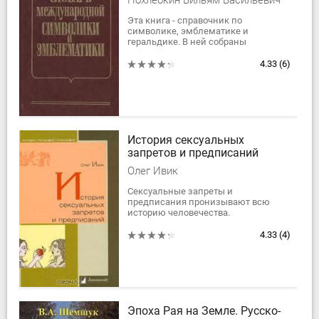
Похлебкин Вильям Васильевич
Эта книга - справочник по
символике, эмблематике и
геральдике. В ней собраны
толкования более четырехсот
терминов, применяемых
4.33
(6)
различными государствами,
политическими,...
История сексуальных
запретов и предписаний
Олег Ивик
Сексуальные запреты и
предписания пронизывают всю
историю человечества.
Священнослужители и
законодатели, мыслители и
4.33
(4)
революционные деятели извели
многие тонны глины,...
Эпоха Рая на Земле. Русско-