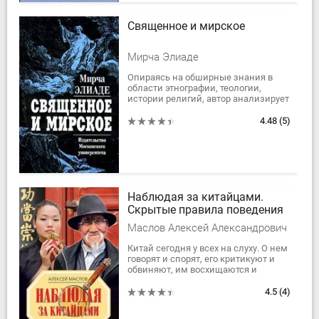
Священное и мирское
Мирча Элиаде
Опираясь на обширные знания в
области этнографии, теологии,
истории религий, автор анализирует
поведение и ощущения человека в
мире, наполненном религиозным
4.48
(5)
значением....
Наблюдая за китайцами.
Скрытые правила поведения
Маслов Алексей Александрович
Китай сегодня у всех на слуху. О нем
говорят и спорят, его критикуют и
обвиняют, им восхищаются и
подражают ему. Все, кто вступает в
отношения с китайцами,
4.5
(4)
сталкиваются...