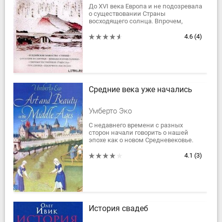
До XVI века Европа и не подозревала
о существовании Страны
восходящего солнца. Впрочем,
«открытие» Японии оказалось
кратковременным: уже в начале XVII
4.6
(4)
столетия...
Средние века уже начались
Умберто Эко
С недавнего времени с разных
сторон начали говорить о нашей
эпохе как о новом Средневековье.
Встает вопрос, идет ли речь о
пророчестве или о констатации
4.1
(3)
факта. Другими...
История свадеб