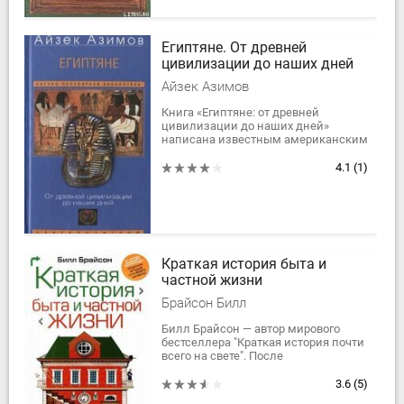
Египтяне. От древней
цивилизации до наших дней
Айзек Азимов
Книга «Египтяне: от древней
цивилизации до наших дней»
написана известным американским
писателем-фантастом Айзеком
Азимовым. На страницах книги
4.1
(1)
«Египтяне: от древней...
Краткая история быта и
частной жизни
Брайсон Билл
Билл Брайсон — автор мирового
бестселлера "Краткая история почти
всего на свете". После
феноменального успеха этой книги,
посвященной "большим" проблемам
3.6
(5)
— рождению...