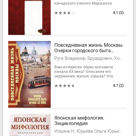
канадского ученого Маршалла
Маклюэна, литературоведа,
социолога, культуролога, известного
4.1
(3)
представителя...
Повседневная жизнь Москвы.
Очерки городского быта
начала XX века
Руга Владимир Эдуардович, Кокорев Андрей Олегович
Вам интересен образ москвича
начала XX века? Описание его
окружения, жилья, отдыха? Эта
книга уникальна в своих подробных
рассказах и эксклюзивных
4.7
(2)
иллюстрациях. Именно в...
Японская мифология.
Энциклопедия
Ильина Н, Юрьева Ольга Юрьевна