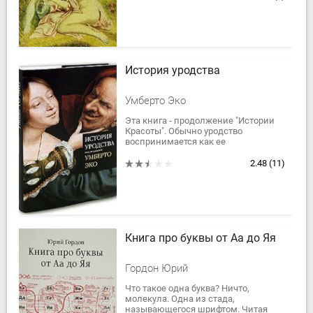
стремились...
История уродства
Умберто Эко
Эта книга - продолжение "Истории
Красоты". Обычно уродство
воспринимается как ее
противоположность, но на самом
деле красивое и безобразное -
2.48
(11)
понятия взаимодополняющие....
Книга про буквы от Аа до Яя
Гордон Юрий
Что такое одна буква? Ничто,
молекула. Одна из стада,
называющегося шрифтом. Читая