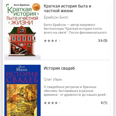
Краткая история быта и
частной жизни
Брайсон Билл
Билл Брайсон — автор мирового
бестселлера "Краткая история почти
всего на свете". После феноменального
успеха этой книги, посвященной
"большим" проблемам — рождению...
3.6
(5)
История свадеб
Олег Ивик
О свадебных ритуалах и брачных
обычаях, бытовавших в разные
времена - от древности до наших дней -
и в различных культурах, рассказано в
этой книге обстоятельно и...
4
(1)