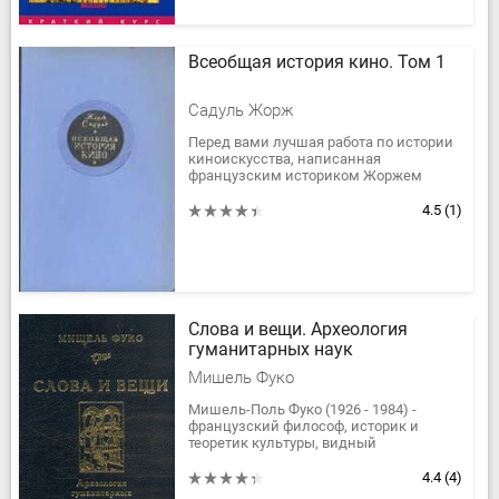
Всеобщая история кино. Том 1
Садуль Жорж
Перед вами лучшая работа по истории
киноискусства, написанная
французским историком Жоржем
Садулем. Можно с уверенностью
утверждать, что материал, собранный
4.5
(1)
и...
Слова и вещи. Археология
гуманитарных наук
Мишель Фуко
Мишель-Поль Фуко (1926 - 1984) -
французский философ, историк и
теоретик культуры, видный
представитель современного
французского структурализма.
4.4
(4)
Предлагаемая Вашему...