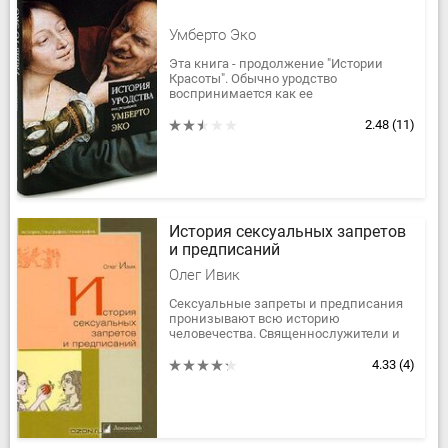
Умберто Эко
Эта книга - продолжение "Истории
Красоты". Обычно уродство
воспринимается как ее
противоположность, но на самом деле
красивое и безобразное - понятия
2.48
(11)
взаимодополняющие....
История сексуальных запретов
и предписаний
Олег Ивик
Сексуальные запреты и предписания
пронизывают всю историю
человечества. Священнослужители и
законодатели, мыслители и
революционные деятели извели
4.33
(4)
многие тонны глины,...