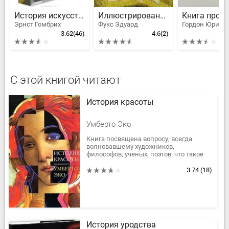
История искусства
Иллюстрированная история эротического искусства
Эрнст Гомбрих
Фукс Эдуард
Гордон Юрий
3.62
(46)
4.6
(2)
С этой книгой читают
История красоты
Умберто Эко
Книга посвящена вопросу, всегда
волновавшему художников,
философов, ученых, поэтов: что такое
красота? В разные эпохи на него
отвечали по-разному, а порой и в
3.74
(18)
рамках...
История уродства